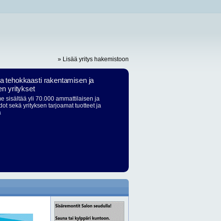
» Lisää yritys hakemistoon
ja tehokkaasti rakentamisen ja
en yritykset
 sisältää yli 70.000 ammattilaisen ja
dot sekä yrityksen tarjoamat tuotteet ja
ä