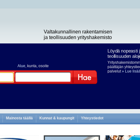
Valtakunnallinen rakentamisen
ja teollisuuden yrityshakemisto
Löydä nopeasti 
teollisuuden aloj
Yrityshakemistomme
Alue
, kunta, osoite
päättäjän yhteystie
palvelut
» Lue lisä
Hae
Mainosta täällä
Kunnat & kaupungit
Yhteystiedot