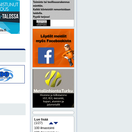
Lue lisää
(
1
/27)
100 ilmastointi