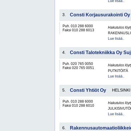
Lue lisää..
3.
Consti Korjausurakointi Oy
Puh. 010 288 6000
Hakutulos löyt
Faksi 010 288 6013
RAKENNUSLI
Lue lisää..
4.
Consti Talotekniikka Oy Su
Puh. 020 765 0050
Hakutulos löyt
Faksi 020 765 0051
PUTKITÖITÄ
Lue lisää..
5.
Consti Yhtiöt Oy
HELSINKI
Puh. 010 288 6000
Hakutulos löyt
Faksi 010 288 6010
JULKISIVUTÖ
Lue lisää..
6.
Rakennusautomaatioliikkeide