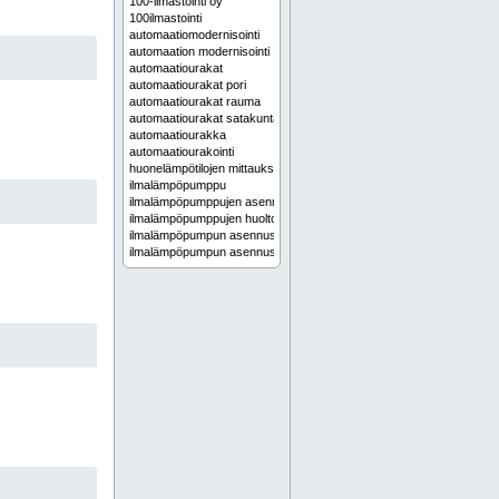
100-ilmastointi oy
100ilmastointi
automaatiomodernisointi
automaation modernisointi
automaatiourakat
automaatiourakat pori
automaatiourakat rauma
automaatiourakat satakunta
automaatiourakka
automaatiourakointi
huonelämpötilojen mittaukset
ilmalämpöpumppu
ilmalämpöpumppujen asennus
ilmalämpöpumppujen huolto
ilmalämpöpumpun asennus
ilmalämpöpumpun asennus pori
ilmalämpöpumpun asennus satakunta
ilmalämpöpumpun huolto
ilmalämpöpumpun huolto pori
ilmalämpöpumpun huolto satakunta
ilmalämpöpumput
ilmalämpöpumput pori
ilmalämpöpumput satakunta
ilmamäärien mittaukset
ilmamäärien mittaus
ilmamäärien mittaus pori
ilmamäärien mittaus rauma
ilmamäärien mittaus satakunta
ilmamäärien säätö
ilmamäärien virtausmittaus