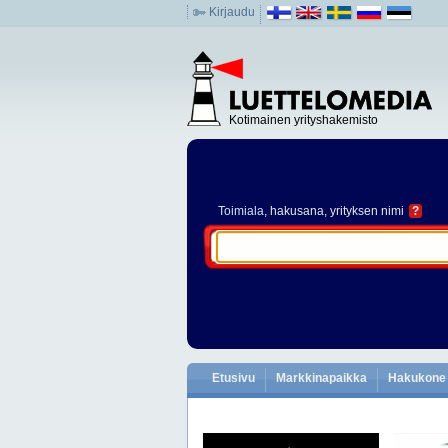
Kirjaudu
Kotimainen yrityshakemisto
Toimiala
, hakusana, yrityksen nimi
?
Etusivu
Markkinapaikka
Hakukone