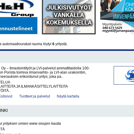
a automaatiourakat rauma löytyi
6
yritystä.
 Oy – Ilmastointityöt ja LVI-palvelut ammattitaidolla 100-
on Porista toimiva ilmanvaihto- ja LVI-alan urakointiin,
eerauksiin erikoistunut yritys, joka pa..
TELUA
AITTEITA JA ILMANKÄSITTELYLAITTEITA
ÖITÄ..
Kotisivut
Tuotteet ja palvelut
Näytä kartalla
INKI
yi yrityksen omien www-sivujen kautta
ITÄ