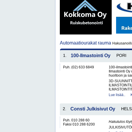
Automaatiourakat rauma
Hakusanoill
1.
100-Ilmastointi Oy
PORI
Puh. (02) 633 6849
100-ilmastointi
Ilmastointi Oy 
huoltoon ja san
3D-SUUNNIT
ILMASTOINTIL
ILMASTOINTIT
Lue lisää..
2.
Consti Julkisivut Oy
HELS
Puh. 010 288 60
Hakutulos löyt
Faksi 010 288 6200
JULKISIVUTÖ