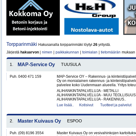
Torpparinmäki
Hakusanalla torpparinmäki löytyi
26
yritystä.
Järjestä
hakuarvon
|
nimen
|
paikkakunnan
|
toimialan
|
tietomäärän
mukaan
1.
MAP-Service Oy
TUUSULA
Puh. 0400 471 159
MAP-Service OY – Rakennus- ja kiinteistöpalv
Oy on monialainen rakennus- ja kiinteistöpalvel
palvelee koko Uudenmaan alueella. Yritys toteutt
ALIHANKINTAPALVELUJA - METALLI
ALIHANKINTAPALVELUJA - MUU TEOLLISUUS
ALIHANKINTAPALVELUJA - RAKENNUS..
Lue lisää..
Kotisivut
Tuotteet ja palvelut
2.
Master Kuivaus Oy
ESPOO
Puh. (09) 8196 3554
Master Kuivaus Oy on vesivahinkojen kartoituks