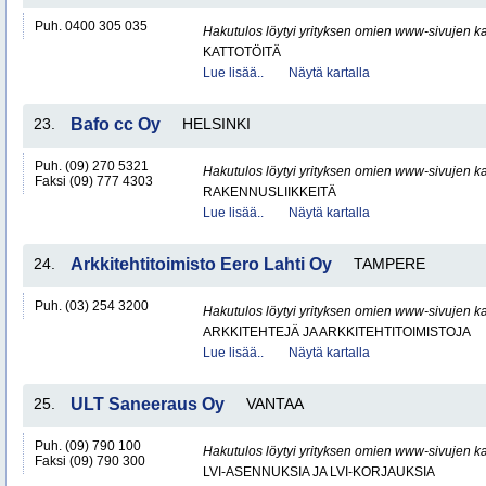
Puh. 0400 305 035
Hakutulos löytyi yrityksen omien www-sivujen ka
KATTOTÖITÄ
Lue lisää..
Näytä kartalla
23.
Bafo cc Oy
HELSINKI
Puh. (09) 270 5321
Hakutulos löytyi yrityksen omien www-sivujen ka
Faksi (09) 777 4303
RAKENNUSLIIKKEITÄ
Lue lisää..
Näytä kartalla
24.
Arkkitehtitoimisto Eero Lahti Oy
TAMPERE
Puh. (03) 254 3200
Hakutulos löytyi yrityksen omien www-sivujen ka
ARKKITEHTEJÄ JA ARKKITEHTITOIMISTOJA
Lue lisää..
Näytä kartalla
25.
ULT Saneeraus Oy
VANTAA
Puh. (09) 790 100
Hakutulos löytyi yrityksen omien www-sivujen ka
Faksi (09) 790 300
LVI-ASENNUKSIA JA LVI-KORJAUKSIA