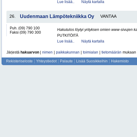
Lue lisää..
Näytä kartalla
26.
Uudenmaan Lämpötekniikka Oy
VANTAA
Puh. (09) 790 100
Hakutulos löytyi yrityksen omien www-sivujen ka
Faksi (09) 790 300
PUTKITÖITÄ
Lue lisää..
Näytä kartalla
Järjestä
hakuarvon
|
nimen
|
paikkakunnan
|
toimialan
|
tietomäärän
mukaan
Rekisteriseloste
Yhteystiedot
Palaute
Lisää Suosikkeihin
Hakemisto