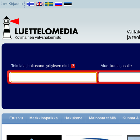
Kirjaudu
Valta
ja te
Kotimainen yrityshakemisto
Toimiala
, hakusana, yrityksen nimi
?
Alue
, kunta, osoite
Etusivu
Markkinapaikka
Hakukone
Mainosta täällä
Kunnat & 