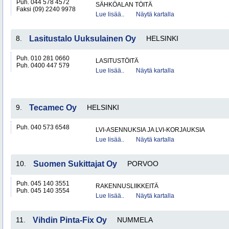
Puh. 044 578 4572
SÄHKÖALAN TÖITÄ
Faksi (09) 2240 9978
Lue lisää..
Näytä kartalla
8.
Lasitustalo Uuksulainen Oy
HELSINKI
Puh. 010 281 0660
LASITUSTÖITÄ
Puh. 0400 447 579
Lue lisää..
Näytä kartalla
9.
Tecamec Oy
HELSINKI
Puh. 040 573 6548
LVI-ASENNUKSIA JA LVI-KORJAUKSIA
Lue lisää..
Näytä kartalla
10.
Suomen Sukittajat Oy
PORVOO
Puh. 045 140 3551
RAKENNUSLIIKKEITÄ
Puh. 045 140 3554
Lue lisää..
Näytä kartalla
11.
Vihdin Pinta-Fix Oy
NUMMELA