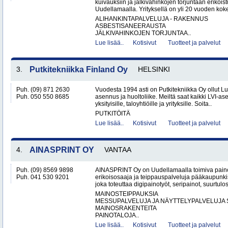
kuivauksiin ja jälkivahinkojen torjuntaan erikoist
Uudellamaalla. Yrityksellä on yli 20 vuoden koke
ALIHANKINTAPALVELUJA - RAKENNUS
ASBESTISANEERAUSTA
JÄLKIVAHINKOJEN TORJUNTAA..
Lue lisää..
Kotisivut
Tuotteet ja palvelut
3.
Putkitekniikka Finland Oy
HELSINKI
Puh. (09) 871 2630
Vuodesta 1994 asti on Putkitekniikka Oy ollut L
Puh. 050 550 8685
asennus ja huoltoliike. Meiltä saat kaikki LVI-as
yksityisille, taloyhtiöille ja yrityksille. Soita..
PUTKITÖITÄ
Lue lisää..
Kotisivut
Tuotteet ja palvelut
4.
AINASPRINT OY
VANTAA
Puh. (09) 8569 9898
AINASPRINT Oy on Uudellamaalla toimiva paino
Puh. 041 530 9201
erikoisosaaja ja teippauspalveluja pääkaupunkis
joka toteuttaa digipainotyöt, seripainot, suurtulo
MAINOSTEIPPAUKSIA
MESSUPALVELUJA JA NÄYTTELYPALVELUJA 
MAINOSRAKENTEITA
PAINOTALOJA..
Lue lisää..
Kotisivut
Tuotteet ja palvelut