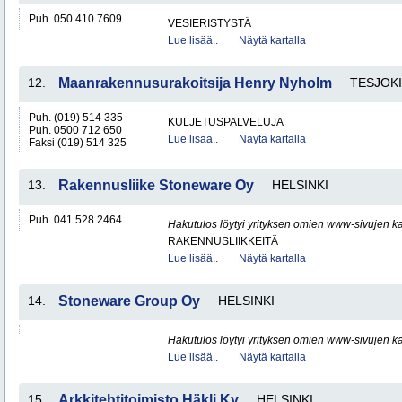
Puh. 050 410 7609
VESIERISTYSTÄ
Lue lisää..
Näytä kartalla
12.
Maanrakennusurakoitsija Henry Nyholm
TESJOKI
Puh. (019) 514 335
KULJETUSPALVELUJA
Puh. 0500 712 650
Lue lisää..
Näytä kartalla
Faksi (019) 514 325
13.
Rakennusliike Stoneware Oy
HELSINKI
Puh. 041 528 2464
Hakutulos löytyi yrityksen omien www-sivujen ka
RAKENNUSLIIKKEITÄ
Lue lisää..
Näytä kartalla
14.
Stoneware Group Oy
HELSINKI
Hakutulos löytyi yrityksen omien www-sivujen ka
Lue lisää..
Näytä kartalla
15.
Arkkitehtitoimisto Häkli Ky
HELSINKI