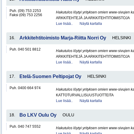
Puh. (09) 753 2253
Hakutulos löytyi yrityksen omien www-sivujen ka
Faksi (09) 753 2256
ARKKITEHTEJÄ JA ARKKITEHTITOIMISTOJA
Lue lisää..
Näytä kartalla
16.
Arkkitehtitoimisto Marja-Riitta Norri Oy
HELSINKI
Puh. 040 501 8812
Hakutulos löytyi yrityksen omien www-sivujen ka
ARKKITEHTEJÄ JA ARKKITEHTITOIMISTOJA
Lue lisää..
Näytä kartalla
17.
Etelä-Suomen Peltipojat Oy
HELSINKI
Puh. 0400 664 974
Hakutulos löytyi yrityksen omien www-sivujen ka
KATTOTURVALLISUUSTUOTTEITA
Lue lisää..
Näytä kartalla
18.
Bo LKV Oulu Oy
OULU
Puh. 040 747 5552
Hakutulos löytyi yrityksen omien www-sivujen ka
Lue lisää..
Näytä kartalla