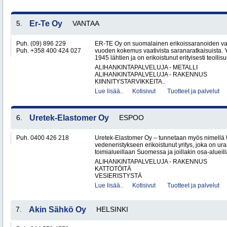
5.
Er-Te Oy
VANTAA
Puh. (09) 896 229
ER-TE Oy on suomalainen erikoissaranoiden valmi
Puh. +358 400 424 027
vuoden kokemus vaativista saranaratkaisuista. Y
1945 lähtien ja on erikoistunut erityisesti teollisu
ALIHANKINTAPALVELUJA - METALLI
ALIHANKINTAPALVELUJA - RAKENNUS
KIINNITYSTARVIKKEITA..
Lue lisää..
Kotisivut
Tuotteet ja palvelut
6.
Uretek-Elastomer Oy
ESPOO
Puh. 0400 426 218
Uretek-Elastomer Oy – tunnetaan myös nimellä
vedeneristykseen erikoistunut yritys, joka on ura
toimialueillaan Suomessa ja joillakin osa-aluei
ALIHANKINTAPALVELUJA - RAKENNUS
KATTOTÖITÄ
VESIERISTYSTÄ
Lue lisää..
Kotisivut
Tuotteet ja palvelut
7.
Akin Sähkö Oy
HELSINKI