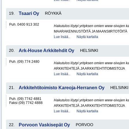
19.
Tsaari Oy
RÖYKKÄ
Puh. 0400 913 302
Hakutulos löytyi yrityksen omien www-sivujen ka
MAARAKENNUSTÖITÄ JA MAANSIIRTOTÖITÄ
Lue lisää..
Näytä kartalla
20.
Ark-House Arkkitehdit Oy
HELSINKI
Puh. (09) 774 2480
Hakutulos löytyi yrityksen omien www-sivujen ka
ARKKITEHTEJÄ JA ARKKITEHTITOIMISTOJA
Lue lisää..
Näytä kartalla
21.
Arkkitehtitoimisto Kareoja-Herranen Oy
HELSINKI
Puh. (09) 7742 4881
Hakutulos löytyi yrityksen omien www-sivujen ka
Faksi (09) 7742 4888
ARKKITEHTEJÄ JA ARKKITEHTITOIMISTOJA
Lue lisää..
Näytä kartalla
22.
Porvoon Vaskisepät Oy
PORVOO