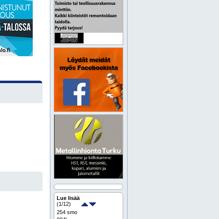
Lue lisää
(
1
/12)
254 smo