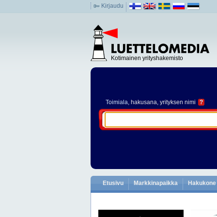
Kirjaudu
Kotimainen yrityshakemisto
Toimiala
, hakusana, yrityksen nimi
?
Etusivu
Markkinapaikka
Hakukone