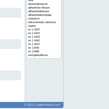
904l
ainestodistukset
alihankinta hitsaus
alihankintahitsaus
alihankintakonepaja
cleantech
dokumentoitu valmistus
duplex
en 1.4307
en 1.4410
en 1.4432
en 1.4462
en 1.4547
en 13445
en 13480
energiateollisuus
erikoismateriaalien hitsaus
erikoismateriaalien käsittely
esivalmiste
esivalmisteet
esivalmisteet prosessiteollisuuteen
esivalmisteet teollisuuteen
etelä-savo
etelä-suomi
haponkestävien terästen hitsaus
haponkestävä
haponkestävä hitsaus
haponkestävä putkisto
haponkestävä teräs
© 2023 Luettelomedia.com
haponkestävän teräksen hitsaus