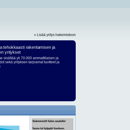
» Lisää yritys hakemistoon
ja tehokkaasti rakentamisen ja
en yritykset
 sisältää yli 70.000 ammattilaisen ja
dot sekä yrityksen tarjoamat tuotteet ja
ä