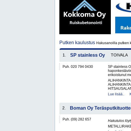
Putken kaulustus
Hakusanoilla putken k
1.
SP stainless Oy
TOIVALA
Puh. 020 794 0430
SP stainless O
haponkestäviin
erikoistunut me
ALIHANKINTA
ALIHANKINTA
HITSAUSALAN
Lue lisää..
2.
Boman Oy Teräsputkituotte
Puh. (09) 282 657
Hakutulos löyt
METALLIRAKE