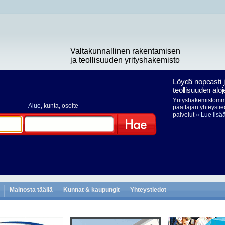
Valtakunnallinen rakentamisen
ja teollisuuden yrityshakemisto
Löydä nopeasti 
teollisuuden aloj
Yrityshakemistomme
Alue
, kunta, osoite
päättäjän yhteystie
palvelut
» Lue lisä
Hae
Mainosta täällä
Kunnat & kaupungit
Yhteystiedot