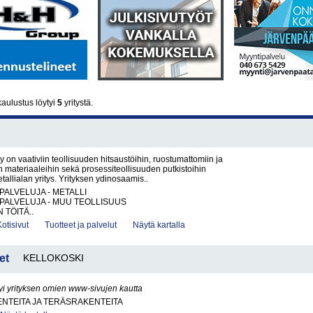
aulustus löytyi
5
yritystä.
y on vaativiin teollisuuden hitsaustöihin, ruostumattomiin ja
 materiaaleihin sekä prosessiteollisuuden putkistoihin
tallialan yritys. Yrityksen ydinosaamis..
PALVELUJA - METALLI
PALVELUJA - MUU TEOLLISUUS
 TÖITÄ..
Kotisivut
Tuotteet ja palvelut
Näytä kartalla
et
KELLOKOSKI
yi yrityksen omien www-sivujen kautta
NTEITA JA TERÄSRAKENTEITA