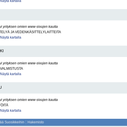
Näytä kartalla
yi yrityksen omien www-sivujen kautta
ELYÄ JA VEDENKÄSITTELYLAITTEITA
Näytä kartalla
KI
yi yrityksen omien www-sivujen kautta
VALMISTUSTA
Näytä kartalla
U
yi yrityksen omien www-sivujen kautta
TÖITÄ
Näytä kartalla
sää Suosikkeihin
Hakemisto