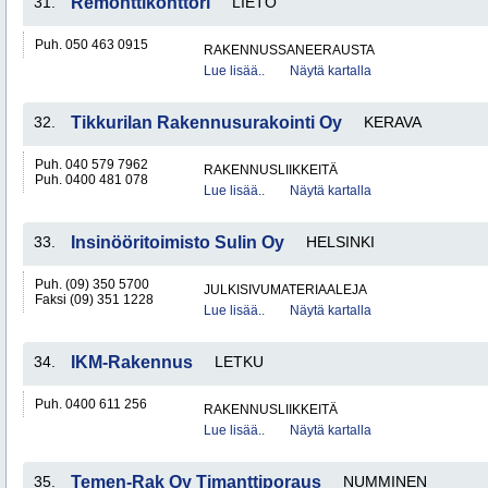
31.
Remonttikonttori
LIETO
Puh. 050 463 0915
RAKENNUSSANEERAUSTA
Lue lisää..
Näytä kartalla
32.
Tikkurilan Rakennusurakointi Oy
KERAVA
Puh. 040 579 7962
RAKENNUSLIIKKEITÄ
Puh. 0400 481 078
Lue lisää..
Näytä kartalla
33.
Insinööritoimisto Sulin Oy
HELSINKI
Puh. (09) 350 5700
JULKISIVUMATERIAALEJA
Faksi (09) 351 1228
Lue lisää..
Näytä kartalla
34.
IKM-Rakennus
LETKU
Puh. 0400 611 256
RAKENNUSLIIKKEITÄ
Lue lisää..
Näytä kartalla
35.
Temen-Rak Oy Timanttiporaus
NUMMINEN