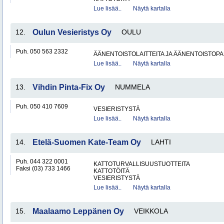
Lue lisää..
Näytä kartalla
12.
Oulun Vesieristys Oy
OULU
Puh. 050 563 2332
ÄÄNENTOISTOLAITTEITA JA ÄÄNENTOISTOP
Lue lisää..
Näytä kartalla
13.
Vihdin Pinta-Fix Oy
NUMMELA
Puh. 050 410 7609
VESIERISTYSTÄ
Lue lisää..
Näytä kartalla
14.
Etelä-Suomen Kate-Team Oy
LAHTI
Puh. 044 322 0001
KATTOTURVALLISUUSTUOTTEITA
Faksi (03) 733 1466
KATTOTÖITÄ
VESIERISTYSTÄ
Lue lisää..
Näytä kartalla
15.
Maalaamo Leppänen Oy
VEIKKOLA