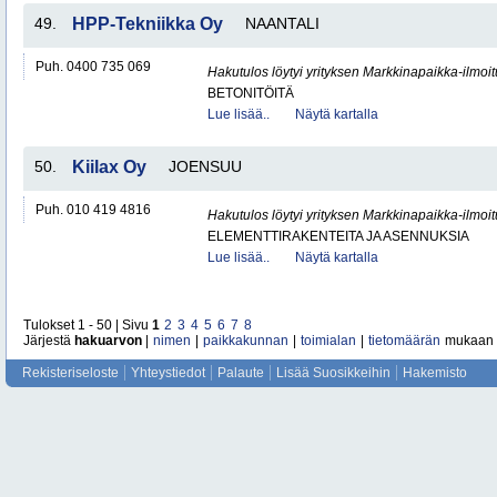
49.
HPP-Tekniikka Oy
NAANTALI
Puh. 0400 735 069
Hakutulos löytyi yrityksen Markkinapaikka-ilmoi
BETONITÖITÄ
Lue lisää..
Näytä kartalla
50.
Kiilax Oy
JOENSUU
Puh. 010 419 4816
Hakutulos löytyi yrityksen Markkinapaikka-ilmoi
ELEMENTTIRAKENTEITA JA ASENNUKSIA
Lue lisää..
Näytä kartalla
Tulokset 1 - 50 | Sivu
1
2
3
4
5
6
7
8
Järjestä
hakuarvon
|
nimen
|
paikkakunnan
|
toimialan
|
tietomäärän
mukaan
Rekisteriseloste
Yhteystiedot
Palaute
Lisää Suosikkeihin
Hakemisto