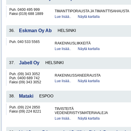
Puh. 0400 495 999
TIMANTTIPORAUSTA JA TIMANTTISAHAUSTA
Faksi (019) 688 1889
Lue lisää..
Näytä kartalla
36.
Eskman Oy Ab
HELSINKI
Puh. 040 533 5565
RAKENNUSLIIKKEITÄ
Lue lisää..
Näytä kartalla
37.
Jabell Oy
HELSINKI
Puh. (09) 343 3052
RAKENNUSSANEERAUSTA
Puh. 0400 689 742
Lue lisää..
Näytä kartalla
Faksi (09) 343 3052
38.
Mataki
ESPOO
Puh. (09) 224 2850
TIIVISTEITÄ
Faksi (09) 224 8221
VEDENERISTYSMATERIAALEJA
Lue lisää..
Näytä kartalla