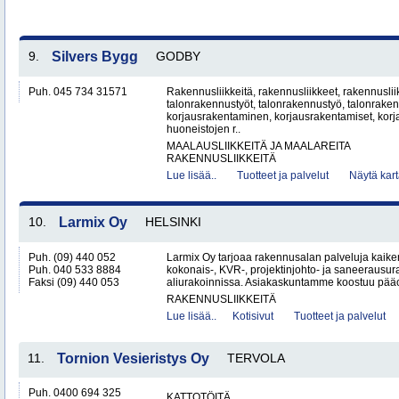
9.
Silvers Bygg
GODBY
Puh. 045 734 31571
Rakennusliikkeitä, rakennusliikkeet, rakennusli
talonrakennustyöt, talonrakennustyö, talonraken
korjausrakentaminen, korjausrakentamiset, korj
huoneistojen r..
MAALAUSLIIKKEITÄ JA MAALAREITA
RAKENNUSLIIKKEITÄ
Lue lisää..
Tuotteet ja palvelut
Näytä kart
10.
Larmix Oy
HELSINKI
Puh. (09) 440 052
Larmix Oy tarjoaa rakennusalan palveluja kaike
Puh. 040 533 8884
kokonais-, KVR-, projektinjohto- ja saneerausur
Faksi (09) 440 053
aliurakoinnissa. Asiakaskuntamme koostuu pääosi
RAKENNUSLIIKKEITÄ
Lue lisää..
Kotisivut
Tuotteet ja palvelut
11.
Tornion Vesieristys Oy
TERVOLA
Puh. 0400 694 325
KATTOTÖITÄ