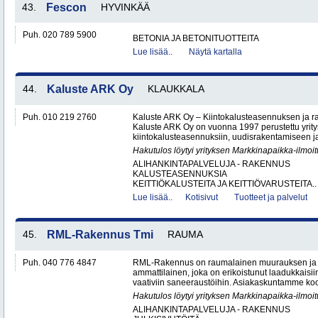
43.
Fescon
HYVINKÄÄ
Puh. 020 789 5900
BETONIA JA BETONITUOTTEITA
Lue lisää..
Näytä kartalla
44.
Kaluste ARK Oy
KLAUKKALA
Puh. 010 219 2760
Kaluste ARK Oy – Kiintokalusteasennuksen ja r
Kaluste ARK Oy on vuonna 1997 perustettu yritys
kiintokalusteasennuksiin, uudisrakentamiseen ja
Hakutulos löytyi yrityksen Markkinapaikka-ilmoi
ALIHANKINTAPALVELUJA - RAKENNUS
KALUSTEASENNUKSIA
KEITTIÖKALUSTEITA JA KEITTIÖVARUSTEITA..
Lue lisää..
Kotisivut
Tuotteet ja palvelut
45.
RML-Rakennus Tmi
RAUMA
Puh. 040 776 4847
RML-Rakennus on raumalainen muurauksen ja 
ammattilainen, joka on erikoistunut laadukkais
vaativiin saneeraustöihin. Asiakaskuntamme koos
Hakutulos löytyi yrityksen Markkinapaikka-ilmoi
ALIHANKINTAPALVELUJA - RAKENNUS