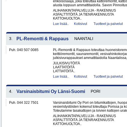
erikoisosaaja, joka toteuttaa kattoremontit, katt
alusta loppuun ammattitaidolla. Savon Pinnoitus
ALIHANKINTAPALVELUJA - RAKENNUS
ASFALTTITÖITÄ JA TIENRAKENNUSTA
KATTOHUOLTOA..
Lue lisää..
Kotisivut
Tuotteet ja palvelut
3.
PL-Remontti & Rappaus
NAANTALI
Puh. 040 507 0085
PL-Remontti & Rappaus toteuttaa huoneistoremon
keittiöremontit, saunaremontit, vesivahinkokorj
julkisivurappaukset ammattitaidolla Naantalissa
JULKISIVUTÖITÄ
LAATTATÖITÄ
LATTIATÖITÄ..
Lue lisää..
Kotisivut
Tuotteet ja palvelut
4.
Varsinaisbitumi Oy Länsi-Suomi
PORI
Puh. 044 322 7501
Varsinaisbitumi Oy Pori on bitumikattojen, huopa
vesieristystöiden kokenut toteuttaja Porissa ja 
Toteutamme tasakattojen ja loivien kattojen urako
ALIHANKINTAPALVELUJA - RAKENNUS
ASFALTTITÖITÄ JA TIENRAKENNUSTA
KATTOHUOLTOA..