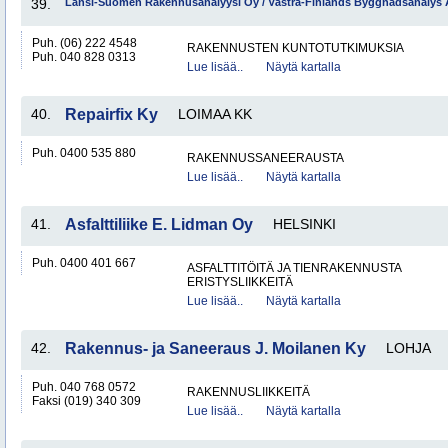
39.
Länsi-Suomen Rakennusanalyysi Oy / Västra-Finlands Byggnadsanalys
Puh. (06) 222 4548
RAKENNUSTEN KUNTOTUTKIMUKSIA
Puh. 040 828 0313
Lue lisää..
Näytä kartalla
40.
Repairfix Ky
LOIMAA KK
Puh. 0400 535 880
RAKENNUSSANEERAUSTA
Lue lisää..
Näytä kartalla
41.
Asfalttiliike E. Lidman Oy
HELSINKI
Puh. 0400 401 667
ASFALTTITÖITÄ JA TIENRAKENNUSTA
ERISTYSLIIKKEITÄ
Lue lisää..
Näytä kartalla
42.
Rakennus- ja Saneeraus J. Moilanen Ky
LOHJA
Puh. 040 768 0572
RAKENNUSLIIKKEITÄ
Faksi (019) 340 309
Lue lisää..
Näytä kartalla