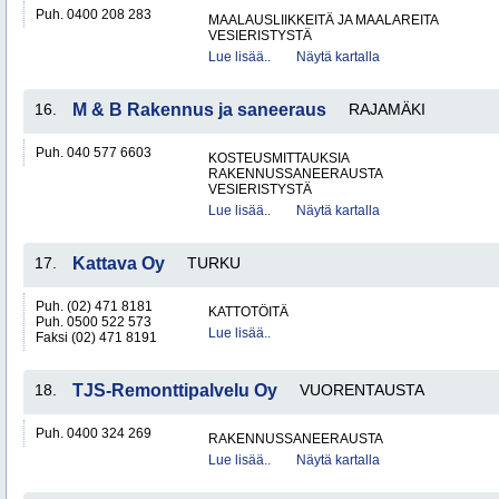
Puh. 0400 208 283
MAALAUSLIIKKEITÄ JA MAALAREITA
VESIERISTYSTÄ
Lue lisää..
Näytä kartalla
16.
M & B Rakennus ja saneeraus
RAJAMÄKI
Puh. 040 577 6603
KOSTEUSMITTAUKSIA
RAKENNUSSANEERAUSTA
VESIERISTYSTÄ
Lue lisää..
Näytä kartalla
17.
Kattava Oy
TURKU
Puh. (02) 471 8181
KATTOTÖITÄ
Puh. 0500 522 573
Lue lisää..
Faksi (02) 471 8191
18.
TJS-Remonttipalvelu Oy
VUORENTAUSTA
Puh. 0400 324 269
RAKENNUSSANEERAUSTA
Lue lisää..
Näytä kartalla