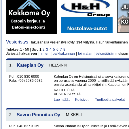
Vesieristys
Hakusanalla vesieristys löytyi
394
yritystä. Haun tarkentaminen 
Tulokset 1 - 50 | Sivu
1
2
3
4
5
6
7
8
Järjestä
hakuarvon
|
nimen
|
paikkakunnan
|
toimialan
|
tietomäärän
mukaan
1.
Kateplan Oy
HELSINKI
Puh. 010 830 6000
Kateplan Oy on Helsingissä sijaitseva kattoremo
Faksi (09) 2586 6932
on perustettu vuonna 2000 ja työllistää nykyään 
omista asentajista alihankkijoihin. Kateplan on 
KATTOTÖITÄ
VESIERISTYSTÄ
Lue lisää..
Kotisivut
Tuotteet ja palvelut
2.
Savon Pinnoitus Oy
MIKKELI
Puh. 040 827 3135
Savon Pinnoitus Oy on Mikkelin ja Etelä-Savon 