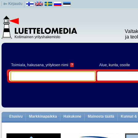
Kirjaudu
Valta
ja te
Kotimainen yrityshakemisto
Toimiala
, hakusana, yrityksen nimi
?
Alue
, kunta, osoite
Etusivu
Markkinapaikka
Hakukone
Mainosta täällä
Kunnat & 