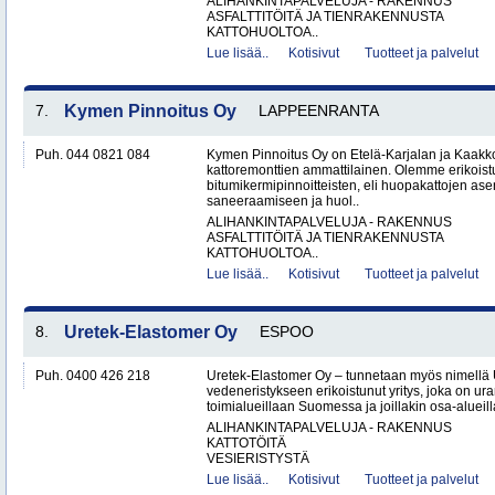
ALIHANKINTAPALVELUJA - RAKENNUS
ASFALTTITÖITÄ JA TIENRAKENNUSTA
KATTOHUOLTOA..
Lue lisää..
Kotisivut
Tuotteet ja palvelut
7.
Kymen Pinnoitus Oy
LAPPEENRANTA
Puh. 044 0821 084
Kymen Pinnoitus Oy on Etelä-Karjalan ja Kaak
kattoremonttien ammattilainen. Olemme erikoist
bitumikermipinnoitteisten, eli huopakattojen as
saneeraamiseen ja huol..
ALIHANKINTAPALVELUJA - RAKENNUS
ASFALTTITÖITÄ JA TIENRAKENNUSTA
KATTOHUOLTOA..
Lue lisää..
Kotisivut
Tuotteet ja palvelut
8.
Uretek-Elastomer Oy
ESPOO
Puh. 0400 426 218
Uretek-Elastomer Oy – tunnetaan myös nimellä
vedeneristykseen erikoistunut yritys, joka on ura
toimialueillaan Suomessa ja joillakin osa-aluei
ALIHANKINTAPALVELUJA - RAKENNUS
KATTOTÖITÄ
VESIERISTYSTÄ
Lue lisää..
Kotisivut
Tuotteet ja palvelut