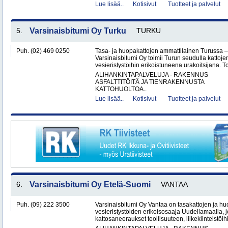
Lue lisää..
Kotisivut
Tuotteet ja palvelut
5.
Varsinaisbitumi Oy Turku
TURKU
Puh. (02) 469 0250
Tasa- ja huopakattojen ammattilainen Turussa –
Varsinaisbitumi Oy toimii Turun seudulla kattoje
vesieristystöihin erikoistuneena urakoitsijana. 
ALIHANKINTAPALVELUJA - RAKENNUS
ASFALTTITÖITÄ JA TIENRAKENNUSTA
KATTOHUOLTOA..
Lue lisää..
Kotisivut
Tuotteet ja palvelut
6.
Varsinaisbitumi Oy Etelä-Suomi
VANTAA
Puh. (09) 222 3500
Varsinaisbitumi Oy Vantaa on tasakattojen ja hu
vesieristystöiden erikoisosaaja Uudellamaalla, j
kattosaneeraukset teollisuuteen, liikekiinteistöihin