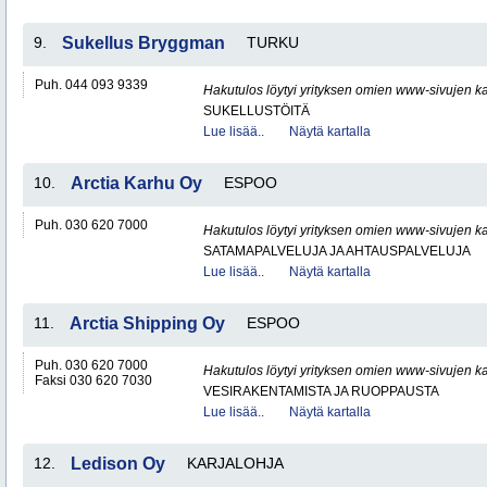
9.
Sukellus Bryggman
TURKU
Puh. 044 093 9339
Hakutulos löytyi yrityksen omien www-sivujen ka
SUKELLUSTÖITÄ
Lue lisää..
Näytä kartalla
10.
Arctia Karhu Oy
ESPOO
Puh. 030 620 7000
Hakutulos löytyi yrityksen omien www-sivujen ka
SATAMAPALVELUJA JA AHTAUSPALVELUJA
Lue lisää..
Näytä kartalla
11.
Arctia Shipping Oy
ESPOO
Puh. 030 620 7000
Hakutulos löytyi yrityksen omien www-sivujen ka
Faksi 030 620 7030
VESIRAKENTAMISTA JA RUOPPAUSTA
Lue lisää..
Näytä kartalla
12.
Ledison Oy
KARJALOHJA