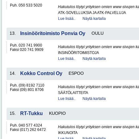
Puh. 050 533 5020
Hakutulos löytyi yrityksen omien www-sivujen ka
ATK-SOVELLUKSIA JA ATK-PALVELUJA
Lue lisää..
Näytä kartalla
13.
Insinööritoimisto Ponvia Oy
OULU
Puh. 020 741 9900
Hakutulos löytyi yrityksen omien www-sivujen ka
Faksi 020 741 9909
INSINÖÖRITOIMISTOJA
Lue lisää..
Näytä kartalla
14.
Kokko Control Oy
ESPOO
Puh. (09) 8192 7110
Hakutulos löytyi yrityksen omien www-sivujen ka
Faksi (09) 801 8706
SÄÄTÖLAITTEITA
Lue lisää..
Näytä kartalla
15.
RT-Tukku
KUOPIO
Puh. 040 577 4324
Hakutulos löytyi yrityksen omien www-sivujen ka
Faksi (017) 262 6472
IKKUNOITA
Lue lisää..
Näytä kartalla