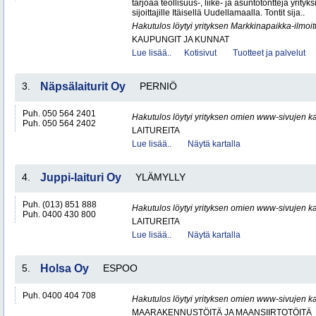
tarjoaa teollisuus-, liike- ja asuntotontteja yrityksi
sijoittajille Itäisellä Uudellamaalla. Tontit sija..
Hakutulos löytyi yrityksen Markkinapaikka-ilmoi
KAUPUNGIT JA KUNNAT
Lue lisää..
Kotisivut
Tuotteet ja palvelut
3.
Näpsälaiturit Oy
PERNIÖ
Puh. 050 564 2401
Hakutulos löytyi yrityksen omien www-sivujen ka
Puh. 050 564 2402
LAITUREITA
Lue lisää..
Näytä kartalla
4.
Juppi-laituri Oy
YLÄMYLLY
Puh. (013) 851 888
Hakutulos löytyi yrityksen omien www-sivujen ka
Puh. 0400 430 800
LAITUREITA
Lue lisää..
Näytä kartalla
5.
Holsa Oy
ESPOO
Puh. 0400 404 708
Hakutulos löytyi yrityksen omien www-sivujen ka
MAARAKENNUSTÖITÄ JA MAANSIIRTOTÖITÄ