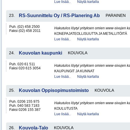
Lue lisää..
Näytä kartalla
23.
RS-Suunnittelu Oy / RS-Planering Ab
PARAINEN
Puh. (02) 458 2500
Hakutulos löytyi yrityksen omien www-sivujen ka
Faksi (02) 458 2011
KONEPAJATEOLLISUUTTA JA METALLITÖITÄ
Lue lisää..
Näytä kartalla
24.
Kouvolan kaupunki
KOUVOLA
Puh. 020 61 511
Hakutulos löytyi yrityksen omien www-sivujen ka
Faksi 020 615 3054
KAUPUNGIT JA KUNNAT
Lue lisää..
Näytä kartalla
25.
Kouvolan Oppisopimustoimisto
KOUVOLA
Puh. 0206 155 975
Hakutulos löytyi yrityksen omien www-sivujen ka
Puh. 040 583 7183
KOULUTUSTA
Faksi 0206 155 387
Lue lisää..
Näytä kartalla
26.
Kouvola-Talo
KOUVOLA