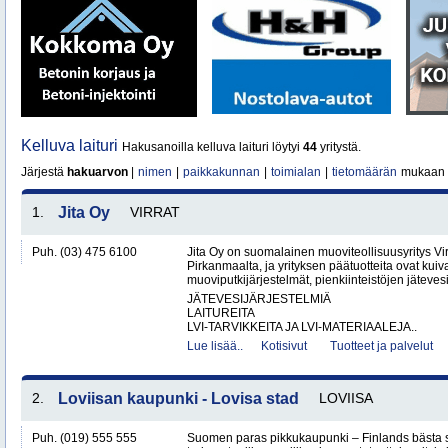
Kelluva laituri
Hakusanoilla kelluva laituri löytyi
44
yritystä.
Järjestä
hakuarvon
|
nimen
|
paikkakunnan
|
toimialan
|
tietomäärän
mukaan
1.
Jita Oy
VIRRAT
Puh. (03) 475 6100
Jita Oy on suomalainen muoviteollisuusyritys Virr
Pirkanmaalta, ja yrityksen päätuotteita ovat kuiv
muoviputkijärjestelmät, pienkiinteistöjen jätevesi
JÄTEVESIJÄRJESTELMIÄ
LAITUREITA
LVI-TARVIKKEITA JA LVI-MATERIAALEJA..
Lue lisää..
Kotisivut
Tuotteet ja palvelut
2.
Loviisan kaupunki - Lovisa stad
LOVIISA
Puh. (019) 555 555
Suomen paras pikkukaupunki – Finlands bästa 