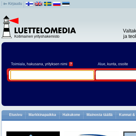
Kirjaudu
Valta
ja te
Kotimainen yrityshakemisto
Toimiala
, hakusana, yrityksen nimi
?
Alue
, kunta, osoite
Etusivu
Markkinapaikka
Hakukone
Mainosta täällä
Kunnat & 