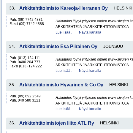
33.
Arkkitehtitoimisto Kareoja-Herranen Oy
HELSINKI
Puh. (09) 7742 4881
Hakutulos löytyi yrityksen omien www-sivujen ka
Faksi (09) 7742 4888
ARKKITEHTEJÄ JA ARKKITEHTITOIMISTOJA
Lue lisää..
Näytä kartalla
34.
Arkkitehtitoimisto Esa Piirainen Oy
JOENSUU
Puh. (013) 124 111
Hakutulos löytyi yrityksen omien www-sivujen ka
Puh. 0400 204 777
ARKKITEHTEJÄ JA ARKKITEHTITOIMISTOJA
Faksi (013) 124 222
Lue lisää..
Näytä kartalla
35.
Arkkitehtitoimisto Hyvärinen & Co Oy
HELSINKI
Puh. (09) 692 2549
Hakutulos löytyi yrityksen omien www-sivujen ka
Puh. 040 580 3121
ARKKITEHTEJÄ JA ARKKITEHTITOIMISTOJA
Lue lisää..
Näytä kartalla
36.
Arkkitehtitoimistojen liitto ATL Ry
HELSINKI