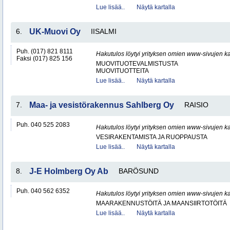
Lue lisää..
Näytä kartalla
6.
UK-Muovi Oy
IISALMI
Puh. (017) 821 8111
Hakutulos löytyi yrityksen omien www-sivujen ka
Faksi (017) 825 156
MUOVITUOTEVALMISTUSTA
MUOVITUOTTEITA
Lue lisää..
Näytä kartalla
7.
Maa- ja vesistörakennus Sahlberg Oy
RAISIO
Puh. 040 525 2083
Hakutulos löytyi yrityksen omien www-sivujen ka
VESIRAKENTAMISTA JA RUOPPAUSTA
Lue lisää..
Näytä kartalla
8.
J-E Holmberg Oy Ab
BARÖSUND
Puh. 040 562 6352
Hakutulos löytyi yrityksen omien www-sivujen ka
MAARAKENNUSTÖITÄ JA MAANSIIRTOTÖITÄ
Lue lisää..
Näytä kartalla