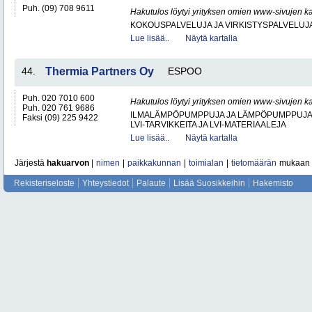
Puh. (09) 708 9611
Hakutulos löytyi yrityksen omien www-sivujen ka
KOKOUSPALVELUJA JA VIRKISTYSPALVELUJ
Lue lisää..
Näytä kartalla
44.
Thermia Partners Oy
ESPOO
Puh. 020 7010 600
Hakutulos löytyi yrityksen omien www-sivujen ka
Puh. 020 761 9686
ILMALÄMPÖPUMPPUJA JA LÄMPÖPUMPPUJ
Faksi (09) 225 9422
LVI-TARVIKKEITA JA LVI-MATERIAALEJA
Lue lisää..
Näytä kartalla
Järjestä
hakuarvon
|
nimen
|
paikkakunnan
|
toimialan
|
tietomäärän
mukaan
Rekisteriseloste
Yhteystiedot
Palaute
Lisää Suosikkeihin
Hakemisto