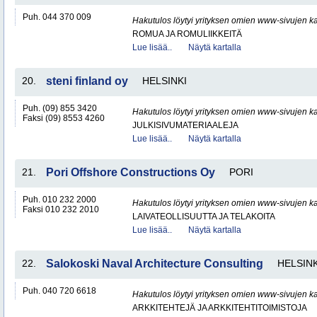
Puh. 044 370 009
Hakutulos löytyi yrityksen omien www-sivujen ka
ROMUA JA ROMULIIKKEITÄ
Lue lisää..
Näytä kartalla
20.
steni finland oy
HELSINKI
Puh. (09) 855 3420
Hakutulos löytyi yrityksen omien www-sivujen ka
Faksi (09) 8553 4260
JULKISIVUMATERIAALEJA
Lue lisää..
Näytä kartalla
21.
Pori Offshore Constructions Oy
PORI
Puh. 010 232 2000
Hakutulos löytyi yrityksen omien www-sivujen ka
Faksi 010 232 2010
LAIVATEOLLISUUTTA JA TELAKOITA
Lue lisää..
Näytä kartalla
22.
Salokoski Naval Architecture Consulting
HELSINK
Puh. 040 720 6618
Hakutulos löytyi yrityksen omien www-sivujen ka
ARKKITEHTEJÄ JA ARKKITEHTITOIMISTOJA