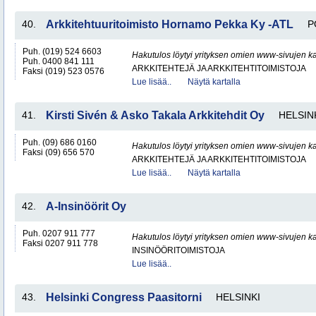
40.
Arkkitehtuuritoimisto Hornamo Pekka Ky -ATL
P
Puh. (019) 524 6603
Hakutulos löytyi yrityksen omien www-sivujen ka
Puh. 0400 841 111
ARKKITEHTEJÄ JA ARKKITEHTITOIMISTOJA
Faksi (019) 523 0576
Lue lisää..
Näytä kartalla
41.
Kirsti Sivén & Asko Takala Arkkitehdit Oy
HELSIN
Puh. (09) 686 0160
Hakutulos löytyi yrityksen omien www-sivujen ka
Faksi (09) 656 570
ARKKITEHTEJÄ JA ARKKITEHTITOIMISTOJA
Lue lisää..
Näytä kartalla
42.
A-Insinöörit Oy
Puh. 0207 911 777
Hakutulos löytyi yrityksen omien www-sivujen ka
Faksi 0207 911 778
INSINÖÖRITOIMISTOJA
Lue lisää..
43.
Helsinki Congress Paasitorni
HELSINKI