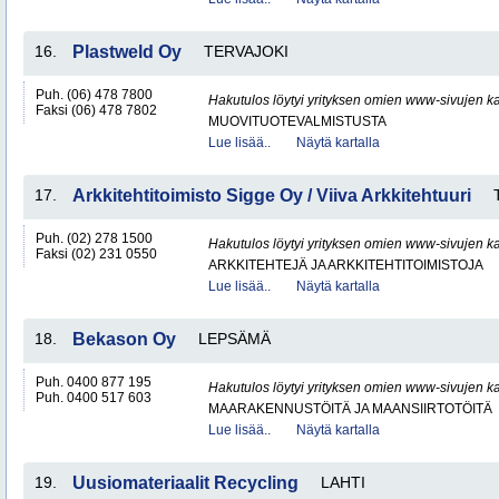
16.
Plastweld Oy
TERVAJOKI
Puh. (06) 478 7800
Hakutulos löytyi yrityksen omien www-sivujen ka
Faksi (06) 478 7802
MUOVITUOTEVALMISTUSTA
Lue lisää..
Näytä kartalla
17.
Arkkitehtitoimisto Sigge Oy / Viiva Arkkitehtuuri
Puh. (02) 278 1500
Hakutulos löytyi yrityksen omien www-sivujen ka
Faksi (02) 231 0550
ARKKITEHTEJÄ JA ARKKITEHTITOIMISTOJA
Lue lisää..
Näytä kartalla
18.
Bekason Oy
LEPSÄMÄ
Puh. 0400 877 195
Hakutulos löytyi yrityksen omien www-sivujen ka
Puh. 0400 517 603
MAARAKENNUSTÖITÄ JA MAANSIIRTOTÖITÄ
Lue lisää..
Näytä kartalla
19.
Uusiomateriaalit Recycling
LAHTI