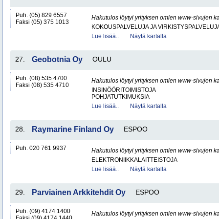
Puh. (05) 829 6557
Hakutulos löytyi yrityksen omien www-sivujen ka
Faksi (05) 375 1013
KOKOUSPALVELUJA JA VIRKISTYSPALVELUJ
Lue lisää..
Näytä kartalla
27.
Geobotnia Oy
OULU
Puh. (08) 535 4700
Hakutulos löytyi yrityksen omien www-sivujen ka
Faksi (08) 535 4710
INSINÖÖRITOIMISTOJA
POHJATUTKIMUKSIA
Lue lisää..
Näytä kartalla
28.
Raymarine Finland Oy
ESPOO
Puh. 020 761 9937
Hakutulos löytyi yrityksen omien www-sivujen ka
ELEKTRONIIKKALAITTEISTOJA
Lue lisää..
Näytä kartalla
29.
Parviainen Arkkitehdit Oy
ESPOO
Puh. (09) 4174 1400
Hakutulos löytyi yrityksen omien www-sivujen ka
Faksi (09) 4174 1440