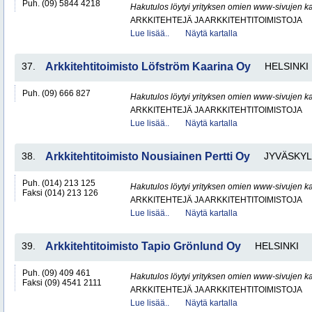
Puh. (09) 5844 4218
Hakutulos löytyi yrityksen omien www-sivujen ka
ARKKITEHTEJÄ JA ARKKITEHTITOIMISTOJA
Lue lisää..
Näytä kartalla
37.
Arkkitehtitoimisto Löfström Kaarina Oy
HELSINKI
Puh. (09) 666 827
Hakutulos löytyi yrityksen omien www-sivujen ka
ARKKITEHTEJÄ JA ARKKITEHTITOIMISTOJA
Lue lisää..
Näytä kartalla
38.
Arkkitehtitoimisto Nousiainen Pertti Oy
JYVÄSKY
Puh. (014) 213 125
Hakutulos löytyi yrityksen omien www-sivujen ka
Faksi (014) 213 126
ARKKITEHTEJÄ JA ARKKITEHTITOIMISTOJA
Lue lisää..
Näytä kartalla
39.
Arkkitehtitoimisto Tapio Grönlund Oy
HELSINKI
Puh. (09) 409 461
Hakutulos löytyi yrityksen omien www-sivujen ka
Faksi (09) 4541 2111
ARKKITEHTEJÄ JA ARKKITEHTITOIMISTOJA
Lue lisää..
Näytä kartalla