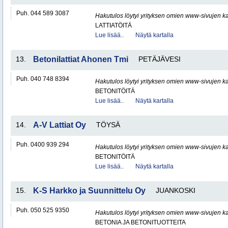
Puh. 044 589 3087
Hakutulos löytyi yrityksen omien www-sivujen ka
LATTIATÖITÄ
Lue lisää..
Näytä kartalla
13.
Betonilattiat Ahonen Tmi
PETÄJÄVESI
Puh. 040 748 8394
Hakutulos löytyi yrityksen omien www-sivujen ka
BETONITÖITÄ
Lue lisää..
Näytä kartalla
14.
A-V Lattiat Oy
TÖYSÄ
Puh. 0400 939 294
Hakutulos löytyi yrityksen omien www-sivujen ka
BETONITÖITÄ
Lue lisää..
Näytä kartalla
15.
K-S Harkko ja Suunnittelu Oy
JUANKOSKI
Puh. 050 525 9350
Hakutulos löytyi yrityksen omien www-sivujen ka
BETONIA JA BETONITUOTTEITA