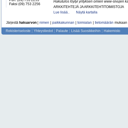
Puh. (09) 753 2253
Hakutulos löytyi yrityksen omien www-sivujen ka
Faksi (09) 753 2256
ARKKITEHTEJÄ JA ARKKITEHTITOIMISTOJA
Lue lisää..
Näytä kartalla
Järjestä
hakuarvon
|
nimen
|
paikkakunnan
|
toimialan
|
tietomäärän
mukaan
Rekisteriseloste
Yhteystiedot
Palaute
Lisää Suosikkeihin
Hakemisto