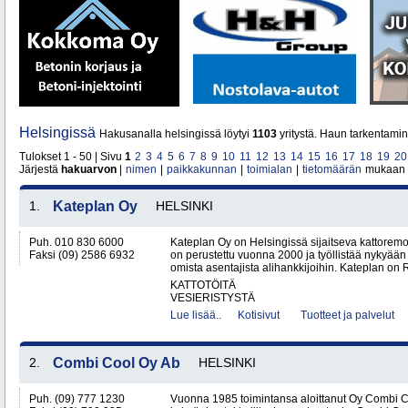
Helsingissä
Hakusanalla helsingissä löytyi
1103
yritystä. Haun tarkentamin
Tulokset 1 - 50 | Sivu
1
2
3
4
5
6
7
8
9
10
11
12
13
14
15
16
17
18
19
20
Järjestä
hakuarvon
|
nimen
|
paikkakunnan
|
toimialan
|
tietomäärän
mukaan
1.
Kateplan Oy
HELSINKI
Puh. 010 830 6000
Kateplan Oy on Helsingissä sijaitseva kattoremo
Faksi (09) 2586 6932
on perustettu vuonna 2000 ja työllistää nykyään 
omista asentajista alihankkijoihin. Kateplan on 
KATTOTÖITÄ
VESIERISTYSTÄ
Lue lisää..
Kotisivut
Tuotteet ja palvelut
2.
Combi Cool Oy Ab
HELSINKI
Puh. (09) 777 1230
Vuonna 1985 toimintansa aloittanut Oy Combi 