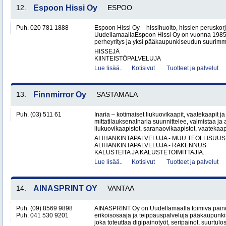
12.
Espoon Hissi Oy
ESPOO
Puh. 020 781 1888
Espoon Hissi Oy – hissihuolto, hissien peruskorj
UudellamaallaEspoon Hissi Oy on vuonna 1985 
perheyritys ja yksi pääkaupunkiseudun suurimmis
HISSEJÄ
KIINTEISTÖPALVELUJA
Lue lisää..
Kotisivut
Tuotteet ja palvelut
13.
Finnmirror Oy
SASTAMALA
Puh. (03) 511 61
Inaria – kotimaiset liukuovikaapit, vaatekaapit ja 
mittatilauksenaInaria suunnittelee, valmistaa ja a
liukuovikaapistot, saranaovikaapistot, vaatekaap
ALIHANKINTAPALVELUJA - MUU TEOLLISUUS
ALIHANKINTAPALVELUJA - RAKENNUS
KALUSTEITA JA KALUSTETOIMITTAJIA..
Lue lisää..
Kotisivut
Tuotteet ja palvelut
14.
AINASPRINT OY
VANTAA
Puh. (09) 8569 9898
AINASPRINT Oy on Uudellamaalla toimiva paino
Puh. 041 530 9201
erikoisosaaja ja teippauspalveluja pääkaupunkis
joka toteuttaa digipainotyöt, seripainot, suurtulo