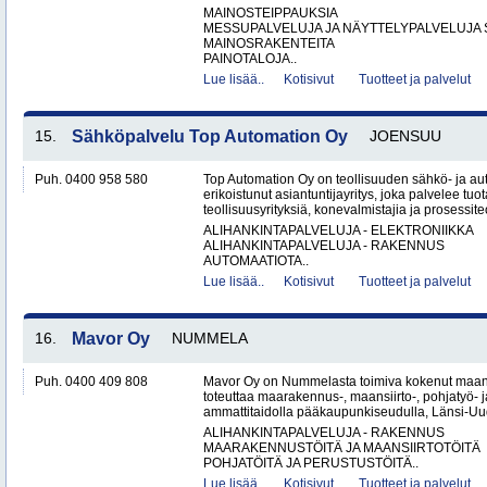
MAINOSTEIPPAUKSIA
MESSUPALVELUJA JA NÄYTTELYPALVELUJA 
MAINOSRAKENTEITA
PAINOTALOJA..
Lue lisää..
Kotisivut
Tuotteet ja palvelut
15.
Sähköpalvelu Top Automation Oy
JOENSUU
Puh. 0400 958 580
Top Automation Oy on teollisuuden sähkö- ja au
erikoistunut asiantuntijayritys, joka palvelee tuot
teollisuusyrityksiä, konevalmistajia ja prosessite
ALIHANKINTAPALVELUJA - ELEKTRONIIKKA
ALIHANKINTAPALVELUJA - RAKENNUS
AUTOMAATIOTA..
Lue lisää..
Kotisivut
Tuotteet ja palvelut
16.
Mavor Oy
NUMMELA
Puh. 0400 409 808
Mavor Oy on Nummelasta toimiva kokenut maanr
toteuttaa maarakennus-, maansiirto-, pohjatyö- j
ammattitaidolla pääkaupunkiseudulla, Länsi-Uud
ALIHANKINTAPALVELUJA - RAKENNUS
MAARAKENNUSTÖITÄ JA MAANSIIRTOTÖITÄ
POHJATÖITÄ JA PERUSTUSTÖITÄ..
Lue lisää..
Kotisivut
Tuotteet ja palvelut