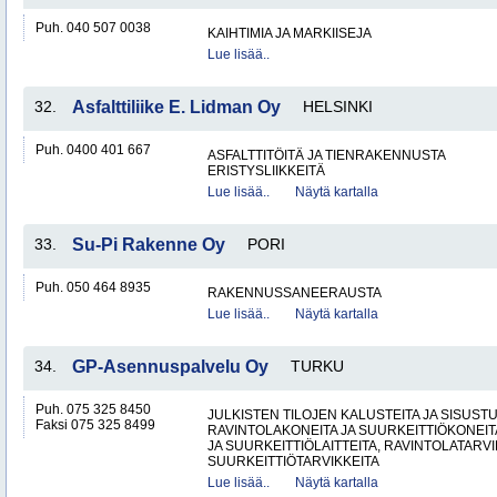
Puh. 040 507 0038
KAIHTIMIA JA MARKIISEJA
Lue lisää..
32.
Asfalttiliike E. Lidman Oy
HELSINKI
Puh. 0400 401 667
ASFALTTITÖITÄ JA TIENRAKENNUSTA
ERISTYSLIIKKEITÄ
Lue lisää..
Näytä kartalla
33.
Su-Pi Rakenne Oy
PORI
Puh. 050 464 8935
RAKENNUSSANEERAUSTA
Lue lisää..
Näytä kartalla
34.
GP-Asennuspalvelu Oy
TURKU
Puh. 075 325 8450
JULKISTEN TILOJEN KALUSTEITA JA SISUST
Faksi 075 325 8499
RAVINTOLAKONEITA JA SUURKEITTIÖKONEITA
JA SUURKEITTIÖLAITTEITA, RAVINTOLATARVI
SUURKEITTIÖTARVIKKEITA
Lue lisää..
Näytä kartalla