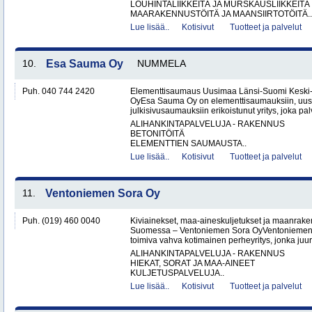
LOUHINTALIIKKEITÄ JA MURSKAUSLIIKKEITÄ
MAARAKENNUSTÖITÄ JA MAANSIIRTOTÖITÄ..
Lue lisää..
Kotisivut
Tuotteet ja palvelut
10.
Esa Sauma Oy
NUMMELA
Puh. 040 744 2420
Elementtisaumaus Uusimaa Länsi-Suomi Kesk
OyEsa Sauma Oy on elementtisaumauksiin, uus
julkisivusaumauksiin erikoistunut yritys, joka pal
ALIHANKINTAPALVELUJA - RAKENNUS
BETONITÖITÄ
ELEMENTTIEN SAUMAUSTA..
Lue lisää..
Kotisivut
Tuotteet ja palvelut
11.
Ventoniemen Sora Oy
Puh. (019) 460 0040
Kiviainekset, maa-aineskuljetukset ja maanrake
Suomessa – Ventoniemen Sora OyVentoniemen 
toimiva vahva kotimainen perheyritys, jonka juure
ALIHANKINTAPALVELUJA - RAKENNUS
HIEKAT, SORAT JA MAA-AINEET
KULJETUSPALVELUJA..
Lue lisää..
Kotisivut
Tuotteet ja palvelut