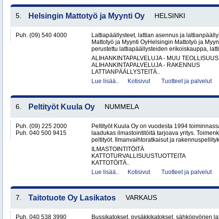
5.
Helsingin Mattotyö ja Myynti Oy
HELSINKI
Puh. (09) 540 4000
Lattiapäällysteet, lattian asennus ja lattianpääll
Mattotyö ja Myynti OyHelsingin Mattotyö ja Myy
perustettu lattiapäällysteiden erikoiskauppa, latt
ALIHANKINTAPALVELUJA - MUU TEOLLISUUS
ALIHANKINTAPALVELUJA - RAKENNUS
LATTIANPÄÄLLYSTEITÄ..
Lue lisää..
Kotisivut
Tuotteet ja palvelut
6.
Peltityöt Kuula Oy
NUMMELA
Puh. (09) 225 2000
Peltityöt Kuula Oy on vuodesta 1994 toiminnassa
Puh. 040 500 9415
laadukas ilmastointitöitä tarjoava yritys. Toi
peltityöt. Ilmanvaihtoratkaisut ja rakennuspellityk
ILMASTOINTITÖITÄ
KATTOTURVALLISUUSTUOTTEITA
KATTOTÖITÄ..
Lue lisää..
Kotisivut
Tuotteet ja palvelut
7.
Taitotuote Oy Lasikatos
VARKAUS
Puh. 040 538 3990
Bussikatokset, pysäkkikatokset, sähköpyörien lat