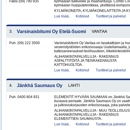
Faksi (09) 790 935
kylmäalan tukkuliike ja maahantuoja. Combi Cool
kylmäalan huipputekniikkaa, yksittäisiä kompone
KYLMÄKONEITA, KYLMÄKONELAITTEITA JA
Lue lisää..
Kotisivut
Tuotteet ja palvelut
3.
Varsinaisbitumi Oy Etelä-Suomi
VANTAA
Puh. (09) 222 3500
Varsinaisbitumi Oy Vantaa on tasakattojen ja hu
vesieristystöiden erikoisosaaja Uudellamaalla, j
kattosaneeraukset teollisuuteen, liikekiinteistöihin
ALIHANKINTAPALVELUJA - RAKENNUS
ASFALTTITÖITÄ JA TIENRAKENNUSTA
KATTOHUOLTOA..
Lue lisää..
Kotisivut
Tuotteet ja palvelut
4.
Jänkhä Saumaus Oy
LAHTI
Puh. 0400 804 931
ELEMENTIT HYVÄÄN SAUMAAN on Jänkhä Saum
kuvaava periaate. Jänkhä Saumaus Oy on vaati
ja julkisivukorjausten erikoisosaaja, joka palvelee 
ALIHANKINTAPALVELUJA - MUU TEOLLISUUS
ALIHANKINTAPALVELUJA - RAKENNUS
ELEMENTTIEN SAUMAUSTA..
Lue lisää..
Kotisivut
Tuotteet ja palvelut