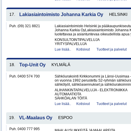
17.
Lakiasiaintoimisto Johanna Karkia Oy
HELSINKI
Puh. (09) 321 8821
Lakiasiaintoimisto Helsinki ja pääkaupunkiseutu
Johanna Karkia OyLakiasiaintoimisto Johanna K
luotettavaa ja asiantuntevaa oikeudellista apua yk
KONSULTOINTIPALVELUJA
YRITYSPALVELUJA
Lue lisää..
Kotisivut
Tuotteet ja palvelut
18.
Top-Unit Oy
KYLMÄLÄ
Puh. 0400 574 700
Sähköurakointi Kirkkonummi ja Länsi-Uusimaa 
on vuonna 1992 perustettu S2-ryhmän sähköurakoi
sähkötyöt, sähköasennukset ja sähköurakoinnin yr
ALIHANKINTAPALVELUJA - ELEKTRONIIKKA
AUTOMAATIOTA
SÄHKÖALAN TÖITÄ
Lue lisää..
Kotisivut
Tuotteet ja palvelut
19.
VL-Maalaus Oy
ESPOO
Puh. 0400 777 995
MAALAUSLIIKKEITÄ JA MAALAREITA