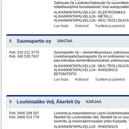
Taitotuote Oy LasikatosTaitotuote Oy suunnittele
mittatilaustyönä bussikatokset, linja-autopysäkki
ALIHANKINTAPALVELUJA - ELEKTRONIIKKA
ALIHANKINTAPALVELUJA - METALLI
ALIHANKINTAPALVELUJA - MUU TEOLLISUUS.
Lue lisää..
Kotisivut
Tuotteet ja palvelut
8.
Saumapartio oy
VANTAA
Puh. 010 212 3770
Saumapartio Oy – elementtisaumaus, julkisivu
Puh. 040 528 7937
UudellamaallaSaumapartio Oy on kotimainen s
joka toteuttaa elementtisaumaukset, julkisivusa
ALIHANKINTAPALVELUJA - MUU TEOLLISUUS
ALIHANKINTAPALVELUJA - RAKENNUS
BETONITÖITÄ..
Lue lisää..
Kotisivut
Tuotteet ja palvelut
9.
Louhintaliike Velj. Åkerfelt Oy
KARJAA
Puh. 0400 208 207
Louhinta ja maanrakennus Länsi-Uudellamaalla –
Puh. 0400 514 779
Åkerfelt Oy Louhintaliike Velj. Åkerfelt Oy on v
louhinta- ja maanrakennusalan yritys Karjaalta. Yr
ALIHANKINTAPALVELUJA - RAKENNUS