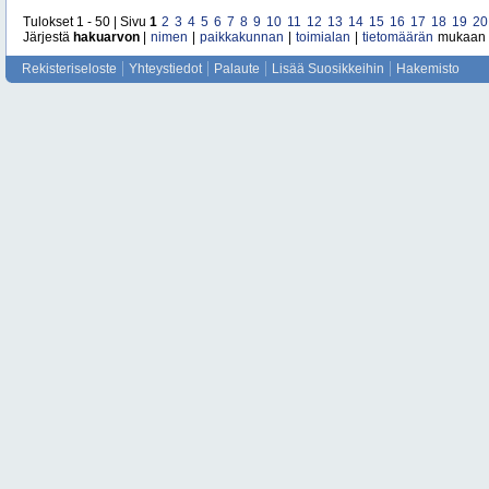
Tulokset 1 - 50 | Sivu
1
2
3
4
5
6
7
8
9
10
11
12
13
14
15
16
17
18
19
20
Järjestä
hakuarvon
|
nimen
|
paikkakunnan
|
toimialan
|
tietomäärän
mukaan
Rekisteriseloste
Yhteystiedot
Palaute
Lisää Suosikkeihin
Hakemisto