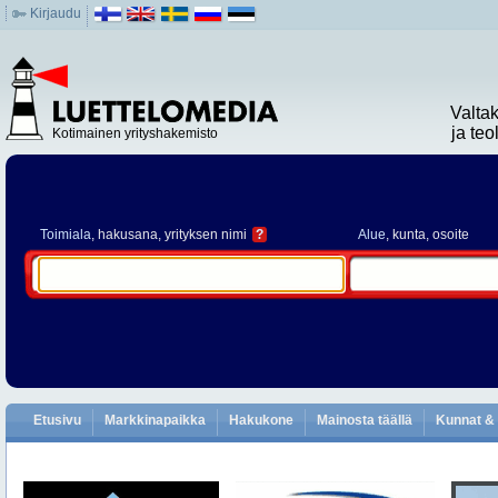
Kirjaudu
Valta
ja te
Kotimainen yrityshakemisto
Toimiala
, hakusana, yrityksen nimi
?
Alue
, kunta, osoite
Etusivu
Markkinapaikka
Hakukone
Mainosta täällä
Kunnat & 