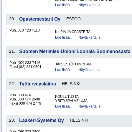
Lue lisää..
Näytä kartalla
20.
Opastemestarit Oy
ESPOO
Puh. 010 423 4110
KILPIÄ JA OPASTEITA
Lue lisää..
Näytä kartalla
21.
Suomen Merimies-Unioni Lounais-Suomenosasto 
Puh. (02) 233 7416
JÄRJESTÖTOIMINTAA
Faksi (02) 231 0501
Lue lisää..
Näytä kartalla
22.
Työterveyslaitos
HELSINKI
Puh. 030 4741
KOULUTUSTA
Puh. 030 474 2600
YRITYSPALVELUJA
Faksi 030 474 2779
Lue lisää..
Näytä kartalla
23.
Laakeri-Systems Oy
HELSINKI
Puh. (09) 272 7800