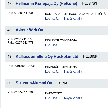
47.
Hellmanin Konepaja Oy (Helkone)
HELSINKI
Puh. 010 836 5400
KONEPAJATEOLLISUUTTA JA METALLITÖITÄ
Lue lisää..
Näytä kartalla
48.
A-Insinöörit Oy
Puh. 0207 911 777
INSINÖÖRITOIMISTOJA
Faksi 0207 911 778
Lue lisää..
49.
Kalliosuunnittelu Oy Rockplan Ltd
HELSINKI
Puh. (09) 8689 0300
INSINÖÖRITOIMISTOJA
Lue lisää..
Näytä kartalla
50.
Sisustus-Nummi Oy
TURKU
Puh. 010 574 2620
KATTOTÖITÄ
Lue lisää..
Näytä kartalla