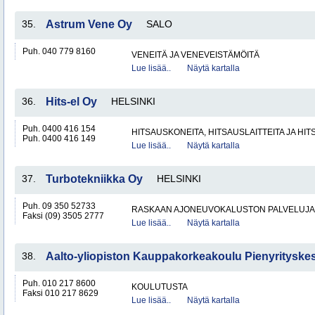
35.
Astrum Vene Oy
SALO
Puh. 040 779 8160
VENEITÄ JA VENEVEISTÄMÖITÄ
Lue lisää..
Näytä kartalla
36.
Hits-el Oy
HELSINKI
Puh. 0400 416 154
HITSAUSKONEITA, HITSAUSLAITTEITA JA HI
Puh. 0400 416 149
Lue lisää..
Näytä kartalla
37.
Turbotekniikka Oy
HELSINKI
Puh. 09 350 52733
RASKAAN AJONEUVOKALUSTON PALVELUJA
Faksi (09) 3505 2777
Lue lisää..
Näytä kartalla
38.
Aalto-yliopiston Kauppakorkeakoulu Pienyrityske
Puh. 010 217 8600
KOULUTUSTA
Faksi 010 217 8629
Lue lisää..
Näytä kartalla