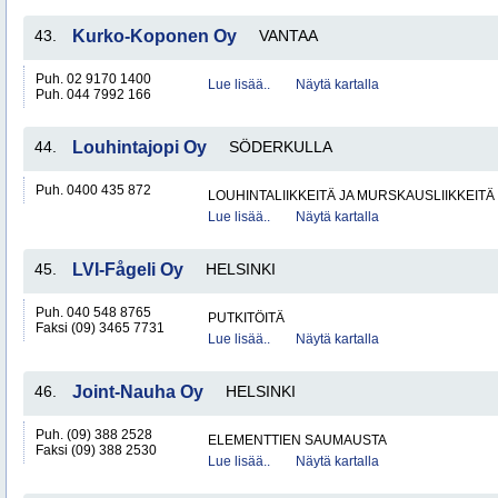
43.
Kurko-Koponen Oy
VANTAA
Puh. 02 9170 1400
Lue lisää..
Näytä kartalla
Puh. 044 7992 166
44.
Louhintajopi Oy
SÖDERKULLA
Puh. 0400 435 872
LOUHINTALIIKKEITÄ JA MURSKAUSLIIKKEITÄ
Lue lisää..
Näytä kartalla
45.
LVI-Fågeli Oy
HELSINKI
Puh. 040 548 8765
PUTKITÖITÄ
Faksi (09) 3465 7731
Lue lisää..
Näytä kartalla
46.
Joint-Nauha Oy
HELSINKI
Puh. (09) 388 2528
ELEMENTTIEN SAUMAUSTA
Faksi (09) 388 2530
Lue lisää..
Näytä kartalla