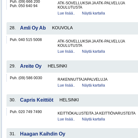
Puh. (09) 666 200
ATK-SOVELLUKSIA JA ATK-PALVELUJA
Puh. 050 640 94
KOULUTUSTA
Lue lisää..
Näytä kartalla
28.
Amli Oy Ab
KOUVOLA
Puh. 040 515 5008
ATK-SOVELLUKSIA JA ATK-PALVELUJA
KOULUTUSTA
Lue lisää..
Näytä kartalla
29.
Areite Oy
HELSINKI
Puh. (09) 586 0030
RAKENNUTTAJAPALVELUJA
Lue lisää..
Näytä kartalla
30.
Capris Keittiöt
HELSINKI
Puh. 020 749 7490
KEITTIÖKALUSTEITA JA KEITTIÖVARUSTEITA
Lue lisää..
Näytä kartalla
31.
Haagan Kaihdin Oy