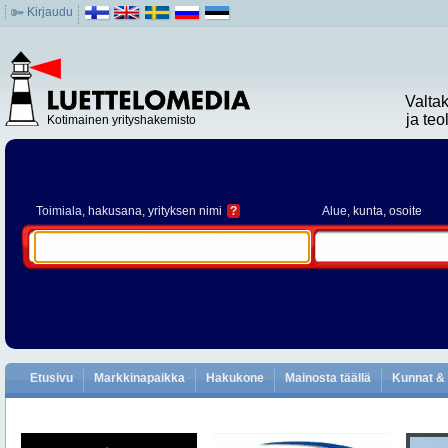
Kirjaudu
Valta
ja te
Kotimainen yrityshakemisto
Toimiala
, hakusana, yrityksen nimi
?
Alue
, kunta, osoite
Etusivu
Markkinapaikka
Hakukone
Mainosta täällä
Kunnat & 