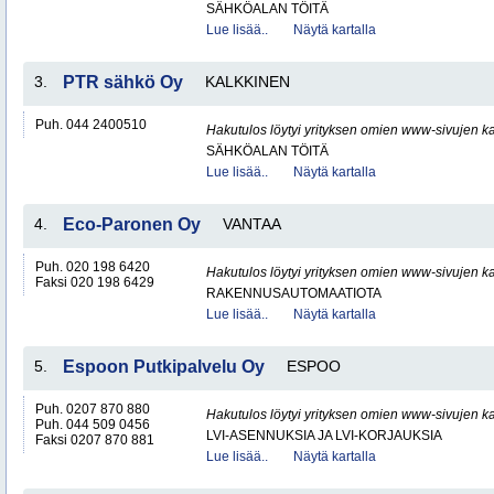
SÄHKÖALAN TÖITÄ
Lue lisää..
Näytä kartalla
3.
PTR sähkö Oy
KALKKINEN
Puh. 044 2400510
Hakutulos löytyi yrityksen omien www-sivujen ka
SÄHKÖALAN TÖITÄ
Lue lisää..
Näytä kartalla
4.
Eco-Paronen Oy
VANTAA
Puh. 020 198 6420
Hakutulos löytyi yrityksen omien www-sivujen ka
Faksi 020 198 6429
RAKENNUSAUTOMAATIOTA
Lue lisää..
Näytä kartalla
5.
Espoon Putkipalvelu Oy
ESPOO
Puh. 0207 870 880
Hakutulos löytyi yrityksen omien www-sivujen ka
Puh. 044 509 0456
LVI-ASENNUKSIA JA LVI-KORJAUKSIA
Faksi 0207 870 881
Lue lisää..
Näytä kartalla