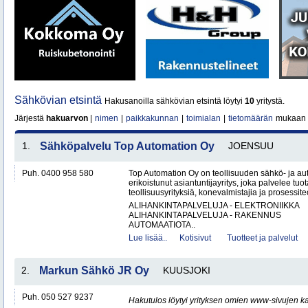
Sähkövian etsintä
Hakusanoilla sähkövian etsintä löytyi
10
yritystä.
Järjestä
hakuarvon
|
nimen
|
paikkakunnan
|
toimialan
|
tietomäärän
mukaan
1.
Sähköpalvelu Top Automation Oy
JOENSUU
Puh. 0400 958 580
Top Automation Oy on teollisuuden sähkö- ja au
erikoistunut asiantuntijayritys, joka palvelee tuot
teollisuusyrityksiä, konevalmistajia ja prosessite
ALIHANKINTAPALVELUJA - ELEKTRONIIKKA
ALIHANKINTAPALVELUJA - RAKENNUS
AUTOMAATIOTA..
Lue lisää..
Kotisivut
Tuotteet ja palvelut
2.
Markun Sähkö JR Oy
KUUSJOKI
Puh. 050 527 9237
Hakutulos löytyi yrityksen omien www-sivujen ka