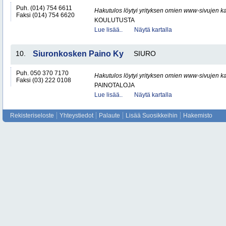
Puh. (014) 754 6611
Hakutulos löytyi yrityksen omien www-sivujen ka
Faksi (014) 754 6620
KOULUTUSTA
Lue lisää..
Näytä kartalla
10.
Siuronkosken Paino Ky
SIURO
Puh. 050 370 7170
Hakutulos löytyi yrityksen omien www-sivujen ka
Faksi (03) 222 0108
PAINOTALOJA
Lue lisää..
Näytä kartalla
Rekisteriseloste
Yhteystiedot
Palaute
Lisää Suosikkeihin
Hakemisto