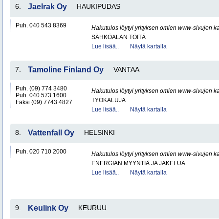
6.
Jaelrak Oy
HAUKIPUDAS
Puh. 040 543 8369
Hakutulos löytyi yrityksen omien www-sivujen ka
SÄHKÖALAN TÖITÄ
Lue lisää..
Näytä kartalla
7.
Tamoline Finland Oy
VANTAA
Puh. (09) 774 3480
Hakutulos löytyi yrityksen omien www-sivujen ka
Puh. 040 573 1600
TYÖKALUJA
Faksi (09) 7743 4827
Lue lisää..
Näytä kartalla
8.
Vattenfall Oy
HELSINKI
Puh. 020 710 2000
Hakutulos löytyi yrityksen omien www-sivujen ka
ENERGIAN MYYNTIÄ JA JAKELUA
Lue lisää..
Näytä kartalla
9.
Keulink Oy
KEURUU