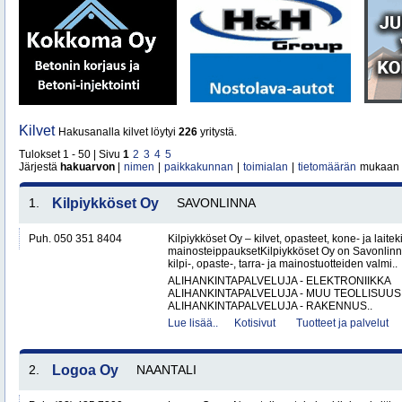
Kilvet
Hakusanalla kilvet löytyi
226
yritystä.
Tulokset 1 - 50 | Sivu
1
2
3
4
5
Järjestä
hakuarvon
|
nimen
|
paikkakunnan
|
toimialan
|
tietomäärän
mukaan
1.
Kilpiykköset Oy
SAVONLINNA
Puh. 050 351 8404
Kilpiykköset Oy – kilvet, opasteet, kone- ja laiteki
mainosteippauksetKilpiykköset Oy on Savonlinn
kilpi-, opaste-, tarra- ja mainostuotteiden valmi..
ALIHANKINTAPALVELUJA - ELEKTRONIIKKA
ALIHANKINTAPALVELUJA - MUU TEOLLISUUS
ALIHANKINTAPALVELUJA - RAKENNUS..
Lue lisää..
Kotisivut
Tuotteet ja palvelut
2.
Logoa Oy
NAANTALI