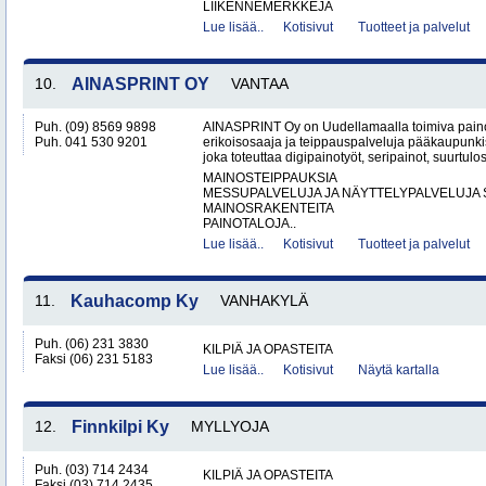
LIIKENNEMERKKEJÄ
Lue lisää..
Kotisivut
Tuotteet ja palvelut
10.
AINASPRINT OY
VANTAA
Puh. (09) 8569 9898
AINASPRINT Oy on Uudellamaalla toimiva paino
Puh. 041 530 9201
erikoisosaaja ja teippauspalveluja pääkaupunkis
joka toteuttaa digipainotyöt, seripainot, suurtulo
MAINOSTEIPPAUKSIA
MESSUPALVELUJA JA NÄYTTELYPALVELUJA 
MAINOSRAKENTEITA
PAINOTALOJA..
Lue lisää..
Kotisivut
Tuotteet ja palvelut
11.
Kauhacomp Ky
VANHAKYLÄ
Puh. (06) 231 3830
KILPIÄ JA OPASTEITA
Faksi (06) 231 5183
Lue lisää..
Kotisivut
Näytä kartalla
12.
Finnkilpi Ky
MYLLYOJA
Puh. (03) 714 2434
KILPIÄ JA OPASTEITA
Faksi (03) 714 2435