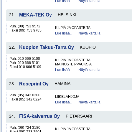
Lue lisää..
Näytä kartalla
21.
MEKA-TEK Oy
HELSINKI
Puh. (09) 753 9572
KILPIÄ JA OPASTEITA
Faksi (09) 753 9785
Lue lisää..
Näytä kartalla
22.
Kuopion Takuu-Tarra Oy
KUOPIO
Puh. 010 666 5100
KILPIÄ JA OPASTEITA
Puh. 010 666 5101
MAINOSTEIPPAUKSIA
Faksi 010 666 5109
Lue lisää..
Näytä kartalla
23.
Roseprint Oy
HAMINA
Puh. (05) 342 0200
LIIKELAHJOJA
Faksi (05) 342 0224
Lue lisää..
Näytä kartalla
24.
FISA-kaiverrus Oy
PIETARSAARI
Puh. (06) 724 3180
KILPIÄ JA OPASTEITA
Faksi (06) 723 2501