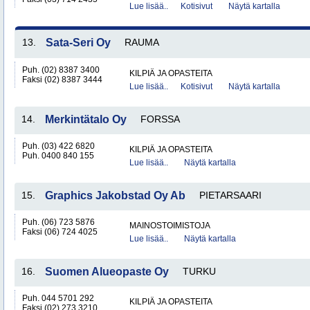
Lue lisää..
Kotisivut
Näytä kartalla
13.
Sata-Seri Oy
RAUMA
Puh. (02) 8387 3400
KILPIÄ JA OPASTEITA
Faksi (02) 8387 3444
Lue lisää..
Kotisivut
Näytä kartalla
14.
Merkintätalo Oy
FORSSA
Puh. (03) 422 6820
KILPIÄ JA OPASTEITA
Puh. 0400 840 155
Lue lisää..
Näytä kartalla
15.
Graphics Jakobstad Oy Ab
PIETARSAARI
Puh. (06) 723 5876
MAINOSTOIMISTOJA
Faksi (06) 724 4025
Lue lisää..
Näytä kartalla
16.
Suomen Alueopaste Oy
TURKU
Puh. 044 5701 292
KILPIÄ JA OPASTEITA
Faksi (02) 273 3210