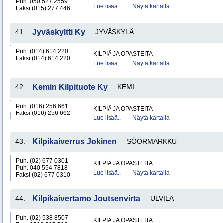
Puh. 050 527 2559
Lue lisää..
Näytä kartalla
Faksi (015) 277 446
41.
Jyväskyltti Ky
JYVÄSKYLÄ
Puh. (014) 614 220
KILPIÄ JA OPASTEITA
Faksi (014) 614 220
Lue lisää..
Näytä kartalla
42.
Kemin Kilpituote Ky
KEMI
Puh. (016) 256 661
KILPIÄ JA OPASTEITA
Faksi (016) 256 662
Lue lisää..
Näytä kartalla
43.
Kilpikaiverrus Jokinen
SÖÖRMARKKU
Puh. (02) 677 0301
KILPIÄ JA OPASTEITA
Puh. 040 554 7818
Lue lisää..
Näytä kartalla
Faksi (02) 677 0310
44.
Kilpikaivertamo Joutsenvirta
ULVILA
Puh. (02) 538 8507
KILPIÄ JA OPASTEITA