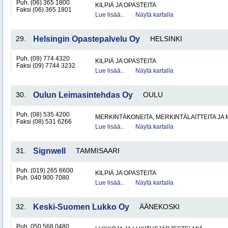
Puh. (06) 365 1800
KILPIÄ JA OPASTEITA
Faksi (06) 365 1801
Lue lisää..
Näytä kartalla
29.
Helsingin Opastepalvelu Oy
HELSINKI
Puh. (09) 774 4320
KILPIÄ JA OPASTEITA
Faksi (09) 7744 3232
Lue lisää..
Näytä kartalla
30.
Oulun Leimasintehdas Oy
OULU
Puh. (08) 535 4200
MERKINTÄKONEITA, MERKINTÄLAITTEITA JA
Faksi (08) 531 6266
Lue lisää..
Näytä kartalla
31.
Signwell
TAMMISAARI
Puh. (019) 265 6600
KILPIÄ JA OPASTEITA
Puh. 040 900 7080
Lue lisää..
Näytä kartalla
32.
Keski-Suomen Lukko Oy
ÄÄNEKOSKI
Puh. 050 568 0480