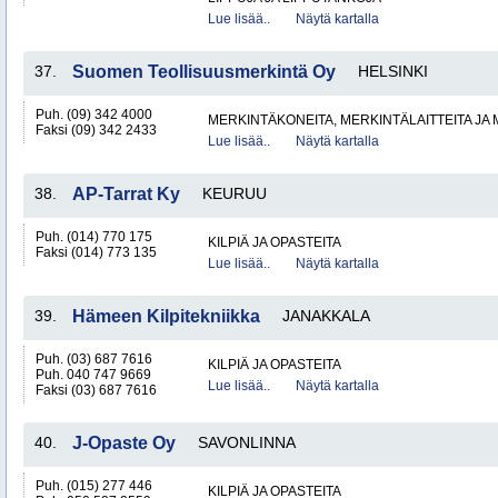
Lue lisää..
Näytä kartalla
37.
Suomen Teollisuusmerkintä Oy
HELSINKI
Puh. (09) 342 4000
MERKINTÄKONEITA, MERKINTÄLAITTEITA JA
Faksi (09) 342 2433
Lue lisää..
Näytä kartalla
38.
AP-Tarrat Ky
KEURUU
Puh. (014) 770 175
KILPIÄ JA OPASTEITA
Faksi (014) 773 135
Lue lisää..
Näytä kartalla
39.
Hämeen Kilpitekniikka
JANAKKALA
Puh. (03) 687 7616
KILPIÄ JA OPASTEITA
Puh. 040 747 9669
Lue lisää..
Näytä kartalla
Faksi (03) 687 7616
40.
J-Opaste Oy
SAVONLINNA
Puh. (015) 277 446
KILPIÄ JA OPASTEITA