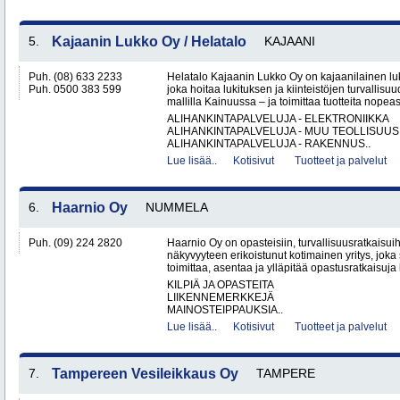
5.
Kajaanin Lukko Oy / Helatalo
KAJAANI
Puh. (08) 633 2233
Helatalo Kajaanin Lukko Oy on kajaanilainen luk
Puh. 0500 383 599
joka hoitaa lukituksen ja kiinteistöjen turvallisu
mallilla Kainuussa – ja toimittaa tuotteita nopeast
ALIHANKINTAPALVELUJA - ELEKTRONIIKKA
ALIHANKINTAPALVELUJA - MUU TEOLLISUUS
ALIHANKINTAPALVELUJA - RAKENNUS..
Lue lisää..
Kotisivut
Tuotteet ja palvelut
6.
Haarnio Oy
NUMMELA
Puh. (09) 224 2820
Haarnio Oy on opasteisiin, turvallisuusratkaisuih
näkyvyyteen erikoistunut kotimainen yritys, joka 
toimittaa, asentaa ja ylläpitää opastusratkaisuja
KILPIÄ JA OPASTEITA
LIIKENNEMERKKEJÄ
MAINOSTEIPPAUKSIA..
Lue lisää..
Kotisivut
Tuotteet ja palvelut
7.
Tampereen Vesileikkaus Oy
TAMPERE