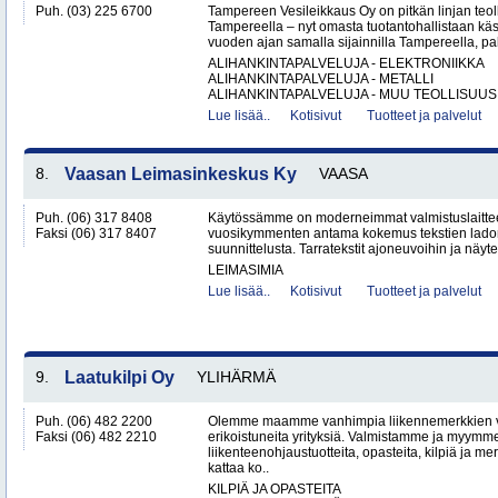
Puh. (03) 225 6700
Tampereen Vesileikkaus Oy on pitkän linjan teol
Tampereella – nyt omasta tuotantohallistaan käsin
vuoden ajan samalla sijainnilla Tampereella, pal
ALIHANKINTAPALVELUJA - ELEKTRONIIKKA
ALIHANKINTAPALVELUJA - METALLI
ALIHANKINTAPALVELUJA - MUU TEOLLISUUS.
Lue lisää..
Kotisivut
Tuotteet ja palvelut
8.
Vaasan Leimasinkeskus Ky
VAASA
Puh. (06) 317 8408
Käytössämme on moderneimmat valmistuslaitteet 
Faksi (06) 317 8407
vuosikymmenten antama kokemus tekstien ladon
suunnittelusta. Tarratekstit ajoneuvoihin ja näytei
LEIMASIMIA
Lue lisää..
Kotisivut
Tuotteet ja palvelut
9.
Laatukilpi Oy
YLIHÄRMÄ
Puh. (06) 482 2200
Olemme maamme vanhimpia liikennemerkkien 
Faksi (06) 482 2210
erikoistuneita yrityksiä. Valmistamme ja myymm
liikenteenohjaustuotteita, opasteita, kilpiä ja 
kattaa ko..
KILPIÄ JA OPASTEITA