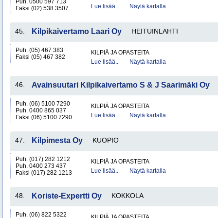
Puh. 0500 597 713
Lue lisää..
Näytä kartalla
Faksi (02) 538 3507
45.
Kilpikaivertamo Laari Oy
HEITUINLAHTI
Puh. (05) 467 383
KILPIÄ JA OPASTEITA
Faksi (05) 467 382
Lue lisää..
Näytä kartalla
46.
Avainsuutari Kilpikaivertamo S & J Saarimäki Oy
Puh. (06) 5100 7290
KILPIÄ JA OPASTEITA
Puh. 0400 865 037
Lue lisää..
Näytä kartalla
Faksi (06) 5100 7290
47.
Kilpimesta Oy
KUOPIO
Puh. (017) 282 1212
KILPIÄ JA OPASTEITA
Puh. 0400 273 437
Lue lisää..
Näytä kartalla
Faksi (017) 282 1213
48.
Koriste-Expertti Oy
KOKKOLA
Puh. (06) 822 5322
KILPIÄ JA OPASTEITA