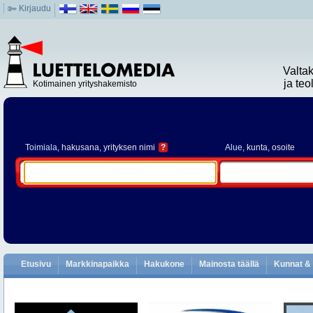
Kirjaudu
Valta
ja te
Kotimainen yrityshakemisto
Toimiala
, hakusana, yrityksen nimi
?
Alue
, kunta, osoite
Etusivu
Markkinapaikka
Hakukone
Mainosta täällä
Kunnat & 