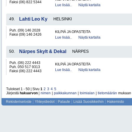
Faksi (06) 822 5344
Lue lisää..
Näytä kartalla
49.
Lahti Leo Ky
HELSINKI
Puh. (09) 146 2028
KILPIÄ JA OPASTEITA
Faksi (09) 146 2426
Lue lisää..
Näytä kartalla
50.
Närpes Skylt & Dekal
NÄRPES
Puh. (06) 222 4443
KILPIÄ JA OPASTEITA
Puh. 050 517 9313
Lue lisää..
Näytä kartalla
Faksi (06) 222 4443
Tulokset 1 - 50 | Sivu
1
2
3
4
5
Järjestä
hakuarvon
|
nimen
|
paikkakunnan
|
toimialan
|
tietomäärän
mukaan
Rekisteriseloste
Yhteystiedot
Palaute
Lisää Suosikkeihin
Hakemisto