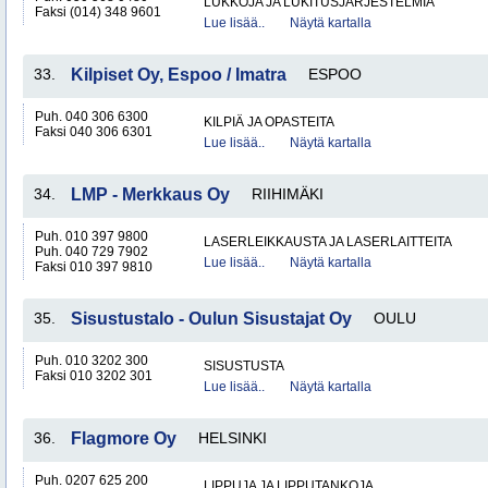
LUKKOJA JA LUKITUSJÄRJESTELMIÄ
Faksi (014) 348 9601
Lue lisää..
Näytä kartalla
33.
Kilpiset Oy, Espoo / Imatra
ESPOO
Puh. 040 306 6300
KILPIÄ JA OPASTEITA
Faksi 040 306 6301
Lue lisää..
Näytä kartalla
34.
LMP - Merkkaus Oy
RIIHIMÄKI
Puh. 010 397 9800
LASERLEIKKAUSTA JA LASERLAITTEITA
Puh. 040 729 7902
Lue lisää..
Näytä kartalla
Faksi 010 397 9810
35.
Sisustustalo - Oulun Sisustajat Oy
OULU
Puh. 010 3202 300
SISUSTUSTA
Faksi 010 3202 301
Lue lisää..
Näytä kartalla
36.
Flagmore Oy
HELSINKI
Puh. 0207 625 200
LIPPUJA JA LIPPUTANKOJA