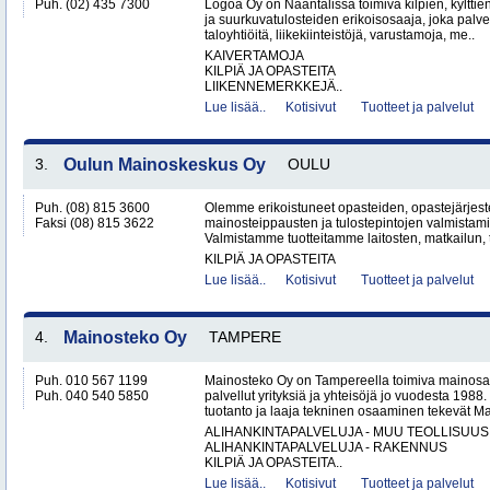
Puh. (02) 435 7300
Logoa Oy on Naantalissa toimiva kilpien, kylttie
ja suurkuvatulosteiden erikoisosaaja, joka palvele
taloyhtiöitä, liikekiinteistöjä, varustamoja, me..
KAIVERTAMOJA
KILPIÄ JA OPASTEITA
LIIKENNEMERKKEJÄ..
Lue lisää..
Kotisivut
Tuotteet ja palvelut
3.
Oulun Mainoskeskus Oy
OULU
Puh. (08) 815 3600
Olemme erikoistuneet opasteiden, opastejärjest
Faksi (08) 815 3622
mainosteippausten ja tulostepintojen valmista
Valmistamme tuotteitamme laitosten, matkailun, t
KILPIÄ JA OPASTEITA
Lue lisää..
Kotisivut
Tuotteet ja palvelut
4.
Mainosteko Oy
TAMPERE
Puh. 010 567 1199
Mainosteko Oy on Tampereella toimiva mainosal
Puh. 040 540 5850
palvellut yrityksiä ja yhteisöjä jo vuodesta 198
tuotanto ja laaja tekninen osaaminen tekevät Ma
ALIHANKINTAPALVELUJA - MUU TEOLLISUUS
ALIHANKINTAPALVELUJA - RAKENNUS
KILPIÄ JA OPASTEITA..
Lue lisää..
Kotisivut
Tuotteet ja palvelut