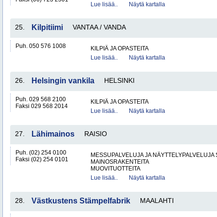
Lue lisää..
Näytä kartalla
25.
Kilpitiimi
VANTAA / VANDA
Puh. 050 576 1008
KILPIÄ JA OPASTEITA
Lue lisää..
Näytä kartalla
26.
Helsingin vankila
HELSINKI
Puh. 029 568 2100
KILPIÄ JA OPASTEITA
Faksi 029 568 2014
Lue lisää..
Näytä kartalla
27.
Lähimainos
RAISIO
Puh. (02) 254 0100
MESSUPALVELUJA JA NÄYTTELYPALVELUJA 
Faksi (02) 254 0101
MAINOSRAKENTEITA
MUOVITUOTTEITA
Lue lisää..
Näytä kartalla
28.
Västkustens Stämpelfabrik
MAALAHTI