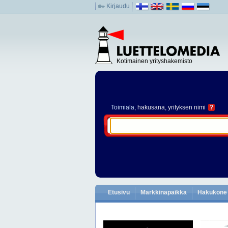
Kirjaudu
Kotimainen yrityshakemisto
Toimiala
, hakusana, yrityksen nimi
?
Etusivu
Markkinapaikka
Hakukone