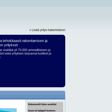
» Lisää yritys hakemistoon
ja tehokkaasti rakentamisen ja
en yritykset
 sisältää yli 70.000 ammattilaisen ja
dot sekä yrityksen tarjoamat tuotteet ja
ä