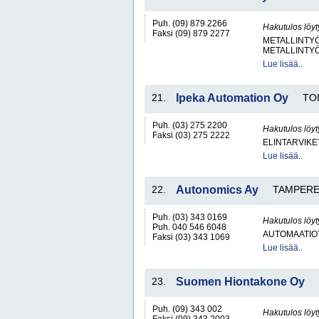
Puh. (09) 879 2266
Hakutulos löyt
Faksi (09) 879 2277
METALLINTYÖ
METALLINTY
Lue lisää..
21.
Ipeka Automation Oy
TO
Puh. (03) 275 2200
Hakutulos löyt
Faksi (03) 275 2222
ELINTARVIKE
Lue lisää..
22.
Autonomics Ay
TAMPER
Puh. (03) 343 0169
Hakutulos löyt
Puh. 040 546 6048
AUTOMAATIO
Faksi (03) 343 1069
Lue lisää..
23.
Suomen Hiontakone Oy
Puh. (09) 343 002
Hakutulos löyt