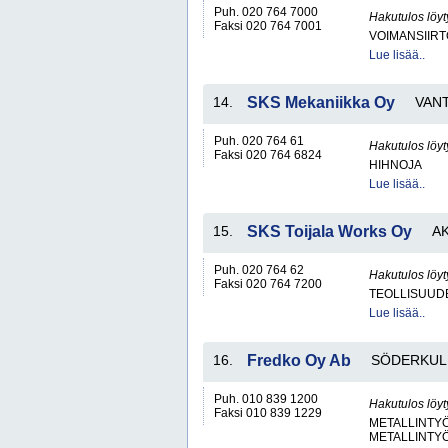
Puh. 020 764 7000
Hakutulos löyt
Faksi 020 764 7001
VOIMANSIIRT
Lue lisää..
14.
SKS Mekaniikka Oy
VAN
Puh. 020 764 61
Hakutulos löyt
Faksi 020 764 6824
HIHNOJA
Lue lisää..
15.
SKS Toijala Works Oy
A
Puh. 020 764 62
Hakutulos löyt
Faksi 020 764 7200
TEOLLISUUDE
Lue lisää..
16.
Fredko Oy Ab
SÖDERKUL
Puh. 010 839 1200
Hakutulos löyt
Faksi 010 839 1229
METALLINTYÖ
METALLINTY