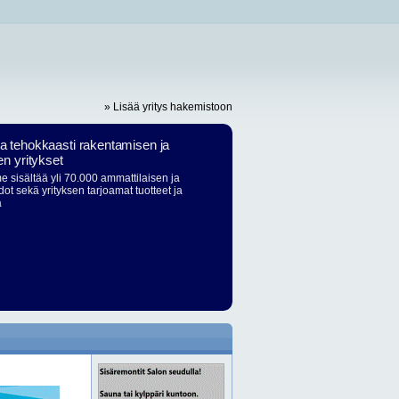
» Lisää yritys hakemistoon
ja tehokkaasti rakentamisen ja
en yritykset
 sisältää yli 70.000 ammattilaisen ja
dot sekä yrityksen tarjoamat tuotteet ja
ä