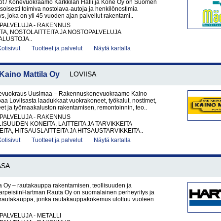
t / Konevuokraamo Karkkilan Halli ja Kone Oy on Suomen
soisesti toimiva nostolava-autoja ja henkilönostimia
ys, joka on yli 45 vuoden ajan palvellut rakentami..
PALVELUJA - RAKENNUS
A, NOSTOLAITTEITA JA NOSTOPALVELUJA
LUSTOJA..
Kotisivut
Tuotteet ja palvelut
Näytä kartalla
ino Mattila Oy
LOVIISA
vuokraus Uusimaa – Rakennuskonevuokraamo Kaino
joaa Loviisasta laadukkaat vuokrakoneet, työkalut, nostimet,
et ja työmaakaluston rakentamisen, remontoinnin, teo..
PALVELUJA - RAKENNUS
ISUUDEN KONEITA, LAITTEITA JA TARVIKKEITA
ITA, HITSAUSLAITTEITA JA HITSAUSTARVIKKEITA..
Kotisivut
Tuotteet ja palvelut
Näytä kartalla
ASA
 Oy – rautakauppa rakentamisen, teollisuuden ja
tarpeisiinHartman Rauta Oy on suomalainen perheyritys ja
rautakauppa, jonka rautakauppakokemus ulottuu vuoteen
PALVELUJA - METALLI