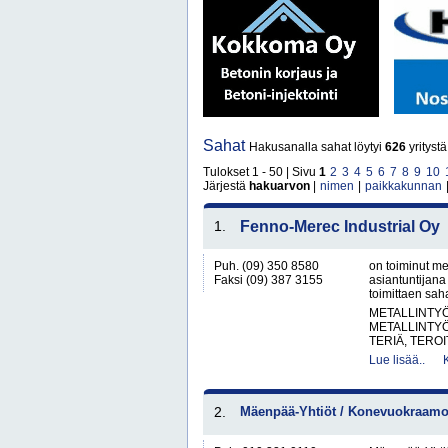
Sahat
Hakusanalla sahat löytyi
626
yrityst
Tulokset 1 - 50 | Sivu
1
2
3
4
5
6
7
8
9
10
Järjestä
hakuarvon
|
nimen
|
paikkakunnan
1.
Fenno-Merec Industrial Oy
Puh. (09) 350 8580
on toiminut m
Faksi (09) 387 3155
asiantuntijana
toimittaen saha
METALLINTYÖ
METALLINTY
TERIÄ, TERO
Lue lisää..
2.
Mäenpää-Yhtiöt / Konevuokraamo 