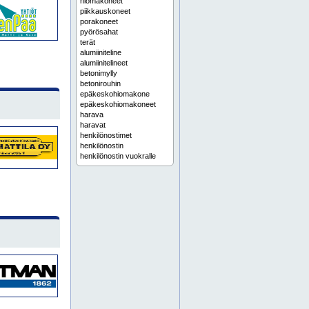
hiomakoneet
piikkauskoneet
porakoneet
pyörösahat
terät
alumiiniteline
alumiinitelineet
betonimylly
betonirouhin
epäkeskohiomakone
epäkeskohiomakoneet
harava
haravat
henkilönostimet
henkilönostin
henkilönostin vuokralle
hiomakone
hitsauskone
hitsauskoneet
konevuokraamo
koriauto
kosteudenerotin
kulmahiomakone
kulmahiomakoneet
kuukulkija
kuukulkijat
käsipetkele
käsisahat
laattaleikkuri
laattaleikkurit