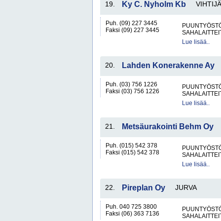
19.
Ky C. Nyholm Kb
VIHTIJ
Puh. (09) 227 3445
PUUNTYÖSTÖK
Faksi (09) 227 3445
SAHALAITTEI
Lue lisää..
20.
Lahden Konerakenne Ay
Puh. (03) 756 1226
PUUNTYÖSTÖK
Faksi (03) 756 1226
SAHALAITTEI
Lue lisää..
21.
Metsäurakointi Behm Oy
Puh. (015) 542 378
PUUNTYÖSTÖK
Faksi (015) 542 378
SAHALAITTEI
Lue lisää..
22.
Pireplan Oy
JURVA
Puh. 040 725 3800
PUUNTYÖSTÖK
Faksi (06) 363 7136
SAHALAITTEI