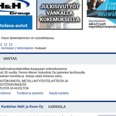
ä. Haun tarkentaminen on suositeltavaa.
11
12
13
|
toimialan
|
tietomäärän
mukaan
VANTAA
etallinsahaustekniikka-kauppaan erikoistuneena
 yli 30 vuotta. Fenno-Merec Industrial Oy palvelee teollisuutta
uksen koneita ja -linjoja sekä erilaisia saha..
STÖKONEITA, METALLINTYÖSTÖLAITTEITA JA
ÖSTÖTARVIKKEITA
ITUSTA JA HUOLTOA
Kotisivut
Tuotteet ja palvelut
Näytä kartalla
Karkkilan Halli ja Kone Oy
KARKKILA