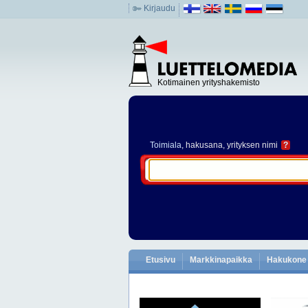
Kirjaudu
Kotimainen yrityshakemisto
Toimiala
, hakusana, yrityksen nimi
?
Etusivu
Markkinapaikka
Hakukone