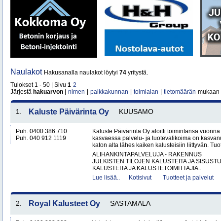
Naulakot
Hakusanalla naulakot löytyi
74
yritystä.
Tulokset 1 - 50 | Sivu
1
2
Järjestä
hakuarvon
|
nimen
|
paikkakunnan
|
toimialan
|
tietomäärän
mukaan
1.
Kaluste Päivärinta Oy
KUUSAMO
Puh. 0400 386 710
Kaluste Päivärinta Oy aloitti toimintansa vuonn
Puh. 040 912 1119
kasvaessa palvelu- ja tuotevalikoima on kasvanu
katon alta lähes kaiken kalusteisiin liittyvän. Tuot
ALIHANKINTAPALVELUJA - RAKENNUS
JULKISTEN TILOJEN KALUSTEITA JA SISUST
KALUSTEITA JA KALUSTETOIMITTAJIA..
Lue lisää..
Kotisivut
Tuotteet ja palvelut
2.
Royal Kalusteet Oy
SASTAMALA