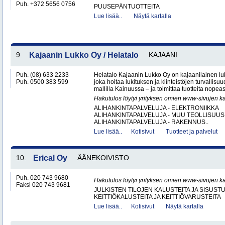
Puh. +372 5656 0756
PUUSEPÄNTUOTTEITA
Lue lisää..
Näytä kartalla
9.
Kajaanin Lukko Oy / Helatalo
KAJAANI
Puh. (08) 633 2233
Helatalo Kajaanin Lukko Oy on kajaanilainen luk
Puh. 0500 383 599
joka hoitaa lukituksen ja kiinteistöjen turvallisu
mallilla Kainuussa – ja toimittaa tuotteita nopeast
Hakutulos löytyi yrityksen omien www-sivujen ka
ALIHANKINTAPALVELUJA - ELEKTRONIIKKA
ALIHANKINTAPALVELUJA - MUU TEOLLISUUS
ALIHANKINTAPALVELUJA - RAKENNUS..
Lue lisää..
Kotisivut
Tuotteet ja palvelut
10.
Erical Oy
ÄÄNEKOIVISTO
Puh. 020 743 9680
Hakutulos löytyi yrityksen omien www-sivujen ka
Faksi 020 743 9681
JULKISTEN TILOJEN KALUSTEITA JA SISUST
KEITTIÖKALUSTEITA JA KEITTIÖVARUSTEITA
Lue lisää..
Kotisivut
Näytä kartalla