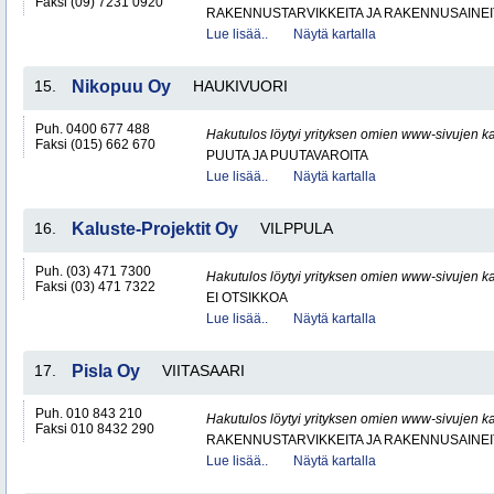
Faksi (09) 7231 0920
RAKENNUSTARVIKKEITA JA RAKENNUSAINEI
Lue lisää..
Näytä kartalla
15.
Nikopuu Oy
HAUKIVUORI
Puh. 0400 677 488
Hakutulos löytyi yrityksen omien www-sivujen ka
Faksi (015) 662 670
PUUTA JA PUUTAVAROITA
Lue lisää..
Näytä kartalla
16.
Kaluste-Projektit Oy
VILPPULA
Puh. (03) 471 7300
Hakutulos löytyi yrityksen omien www-sivujen ka
Faksi (03) 471 7322
EI OTSIKKOA
Lue lisää..
Näytä kartalla
17.
Pisla Oy
VIITASAARI
Puh. 010 843 210
Hakutulos löytyi yrityksen omien www-sivujen ka
Faksi 010 8432 290
RAKENNUSTARVIKKEITA JA RAKENNUSAINEI
Lue lisää..
Näytä kartalla