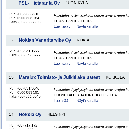
11.
PSL- Hietaranta Oy
JUONIKYLÄ
Puh. (06) 233 7210
Hakutulos löytyi yrityksen omien www-sivujen ka
Puh. 0500 268 184
PUUSEPÄNTUOTTEITA
Faksi (06) 233 7205
Lue lisää..
Näytä kartalla
12.
Nokian Vaneritarvike Oy
NOKIA
Puh. (03) 341 1222
Hakutulos löytyi yrityksen omien www-sivujen ka
Faksi (03) 342 5922
PUUSEPÄNTUOTTEITA
Lue lisää..
Näytä kartalla
13.
Maralux Toimisto- ja Julkitilakalusteet
KOKKOLA
Puh. (06) 831 5040
Hakutulos löytyi yrityksen omien www-sivujen ka
Puh. 0500 683 595
HUONEKALUJA JA KIINTOKALUSTEITA
Faksi (06) 831 5040
Lue lisää..
Näytä kartalla
14.
Hokola Oy
HELSINKI
Puh. (09) 717 172
Hakutulos löytyi yrityksen omien www-sivujen ka