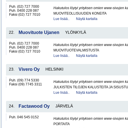
Puh. (02) 727 7000
Hakutulos löytyi yrityksen omien www-sivujen ka
Puh. 0400 228 087
MUOVITEOLLISUUDEN KONEITA
Faksi (02) 727 7010
Lue lisää..
Näytä kartalla
22.
Muovituote Ujanen
YLÖNKYLÄ
Puh. (02) 727 7000
Hakutulos löytyi yrityksen omien www-sivujen ka
Puh. 0400 228 087
MUOVITUOTEVALMISTUSTA
Faksi (02) 727 7010
Lue lisää..
Näytä kartalla
23.
Vivero Oy
HELSINKI
Puh. (09) 774 5330
Hakutulos löytyi yrityksen omien www-sivujen ka
Faksi (09) 7745 3311
JULKISTEN TILOJEN KALUSTEITA JA SISUST
Lue lisää..
Näytä kartalla
24.
Factawood Oy
JÄRVELÄ
Puh. 046 545 0152
Hakutulos löytyi yrityksen omien www-sivujen ka
PORTAITA