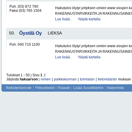
Puh. (03) 872 760
Hakutulos löytyi yrityksen omien www-sivujen ka
Faksi (03) 765 1504
RAKENNUSTARVIKKEITA JA RAKENNUSAINEI
Lue lisää..
Näytä kartalla
50.
Öystilä Oy
LIEKSA
Puh. 040 710 1100
Hakutulos löytyi yrityksen omien www-sivujen ka
RAKENNUSTARVIKKEITA JA RAKENNUSAINEI
Lue lisää..
Näytä kartalla
Tulokset 1 - 50 | Sivu
1
2
Järjestä
hakuarvon
|
nimen
|
paikkakunnan
|
toimialan
|
tietomäärän
mukaan
Rekisteriseloste
Yhteystiedot
Palaute
Lisää Suosikkeihin
Hakemisto