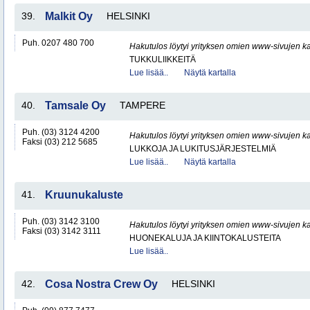
39.
Malkit Oy
HELSINKI
Puh. 0207 480 700
Hakutulos löytyi yrityksen omien www-sivujen ka
TUKKULIIKKEITÄ
Lue lisää..
Näytä kartalla
40.
Tamsale Oy
TAMPERE
Puh. (03) 3124 4200
Hakutulos löytyi yrityksen omien www-sivujen ka
Faksi (03) 212 5685
LUKKOJA JA LUKITUSJÄRJESTELMIÄ
Lue lisää..
Näytä kartalla
41.
Kruunukaluste
Puh. (03) 3142 3100
Hakutulos löytyi yrityksen omien www-sivujen ka
Faksi (03) 3142 3111
HUONEKALUJA JA KIINTOKALUSTEITA
Lue lisää..
42.
Cosa Nostra Crew Oy
HELSINKI