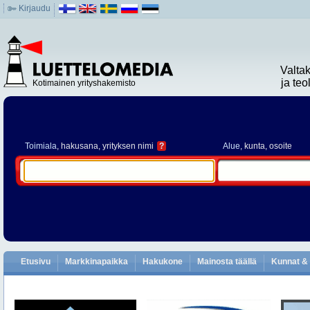
Kirjaudu
Valta
ja te
Kotimainen yrityshakemisto
Toimiala
, hakusana, yrityksen nimi
?
Alue
, kunta, osoite
Etusivu
Markkinapaikka
Hakukone
Mainosta täällä
Kunnat & 