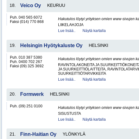
18.
Veico Oy
KEURUU
Puh. 040 565 6072
Hakutulos löytyi yrityksen omien www-sivujen ka
Faksi (014) 770 868
LIIKELAHJOJA
Lue lisää..
Näytä kartalla
19.
Helsingin Hyötykaluste Oy
HELSINKI
Puh. 010 387 5380
Hakutulos löytyi yrityksen omien www-sivujen ka
Puh. 0400 702 267
RAVINTOLAKONEITA JA SUURKEITTIÖKONEITA
Faksi (09) 325 3692
JA SUURKEITTIÖLAITTEITA, RAVINTOLATARVI
SUURKEITTIÖTARVIKKEITA
Lue lisää..
Näytä kartalla
20.
Formwerk
HELSINKI
Puh. (09) 251 0100
Hakutulos löytyi yrityksen omien www-sivujen ka
SISUSTUSTA
Lue lisää..
Näytä kartalla
21.
Finn-Haitian Oy
YLÖNKYLÄ