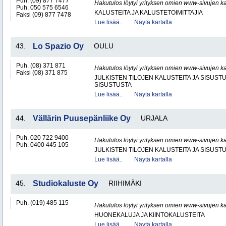
Puh. (09) 877 7477
Hakutulos löytyi yrityksen omien www-sivujen ka
Puh. 050 575 6546
KALUSTEITA JA KALUSTETOIMITTAJIA
Faksi (09) 877 7478
Lue lisää..
Näytä kartalla
43.
Lo Spazio Oy
OULU
Puh. (08) 371 871
Hakutulos löytyi yrityksen omien www-sivujen ka
Faksi (08) 371 875
JULKISTEN TILOJEN KALUSTEITA JA SISUST
SISUSTUSTA
Lue lisää..
Näytä kartalla
44.
Vällärin Puusepänliike Oy
URJALA
Puh. 020 722 9400
Hakutulos löytyi yrityksen omien www-sivujen ka
Puh. 0400 445 105
JULKISTEN TILOJEN KALUSTEITA JA SISUST
Lue lisää..
Näytä kartalla
45.
Studiokaluste Oy
RIIHIMÄKI
Puh. (019) 485 115
Hakutulos löytyi yrityksen omien www-sivujen ka
HUONEKALUJA JA KIINTOKALUSTEITA
Lue lisää..
Näytä kartalla