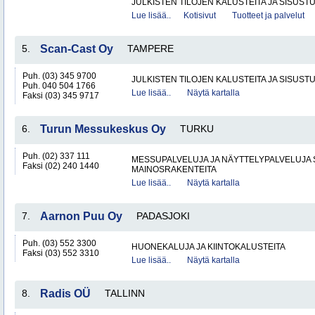
JULKISTEN TILOJEN KALUSTEITA JA SISUSTU
Lue lisää..
Kotisivut
Tuotteet ja palvelut
5.
Scan-Cast Oy
TAMPERE
Puh. (03) 345 9700
JULKISTEN TILOJEN KALUSTEITA JA SISUST
Puh. 040 504 1766
Lue lisää..
Näytä kartalla
Faksi (03) 345 9717
6.
Turun Messukeskus Oy
TURKU
Puh. (02) 337 111
MESSUPALVELUJA JA NÄYTTELYPALVELUJA 
Faksi (02) 240 1440
MAINOSRAKENTEITA
Lue lisää..
Näytä kartalla
7.
Aarnon Puu Oy
PADASJOKI
Puh. (03) 552 3300
HUONEKALUJA JA KIINTOKALUSTEITA
Faksi (03) 552 3310
Lue lisää..
Näytä kartalla
8.
Radis OÜ
TALLINN