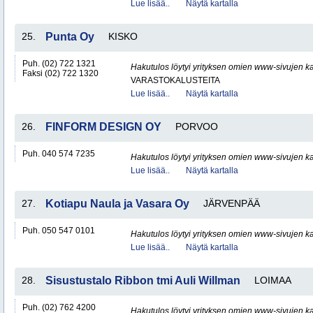
Lue lisää..
Näytä kartalla
25.
Punta Oy
KISKO
Puh. (02) 722 1321
Hakutulos löytyi yrityksen omien www-sivujen ka
Faksi (02) 722 1320
VARASTOKALUSTEITA
Lue lisää..
Näytä kartalla
26.
FINFORM DESIGN OY
PORVOO
Puh. 040 574 7235
Hakutulos löytyi yrityksen omien www-sivujen ka
Lue lisää..
Näytä kartalla
27.
Kotiapu Naula ja Vasara Oy
JÄRVENPÄÄ
Puh. 050 547 0101
Hakutulos löytyi yrityksen omien www-sivujen ka
Lue lisää..
Näytä kartalla
28.
Sisustustalo Ribbon tmi Auli Willman
LOIMAA
Puh. (02) 762 4200
Hakutulos löytyi yrityksen omien www-sivujen ka