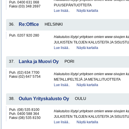
Puh. 0400 631 068
PUUSEPÄNTUOTTEITA
Faksi (03) 348 2697
Lue lisää..
Näytä kartalla
36.
Re:Office
HELSINKI
Puh. 0207 920 280
Hakutulos löytyi yrityksen omien www-sivujen ka
JULKISTEN TILOJEN KALUSTEITA JA SISUST
Lue lisää..
Näytä kartalla
37.
Lanka ja Muovi Oy
PORI
Puh. (02) 634 7700
Hakutulos löytyi yrityksen omien www-sivujen ka
Faksi (02) 647 5754
METALLIPELTEJÄ JA METALLITUOTTEITA
Lue lisää..
Näytä kartalla
38.
Oulun Yrityskalusto Oy
OULU
Puh. (08) 535 8100
Hakutulos löytyi yrityksen omien www-sivujen ka
Puh. 0400 588 364
JULKISTEN TILOJEN KALUSTEITA JA SISUST
Faksi (08) 535 8150
Lue lisää..
Näytä kartalla