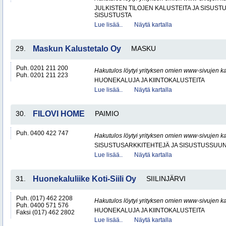
JULKISTEN TILOJEN KALUSTEITA JA SISUST
SISUSTUSTA
Lue lisää..
Näytä kartalla
29.
Maskun Kalustetalo Oy
MASKU
Puh. 0201 211 200
Hakutulos löytyi yrityksen omien www-sivujen ka
Puh. 0201 211 223
HUONEKALUJA JA KIINTOKALUSTEITA
Lue lisää..
Näytä kartalla
30.
FILOVI HOME
PAIMIO
Puh. 0400 422 747
Hakutulos löytyi yrityksen omien www-sivujen ka
SISUSTUSARKKITEHTEJÄ JA SISUSTUSSUUN
Lue lisää..
Näytä kartalla
31.
Huonekaluliike Koti-Siili Oy
SIILINJÄRVI
Puh. (017) 462 2208
Hakutulos löytyi yrityksen omien www-sivujen ka
Puh. 0400 571 576
HUONEKALUJA JA KIINTOKALUSTEITA
Faksi (017) 462 2802
Lue lisää..
Näytä kartalla