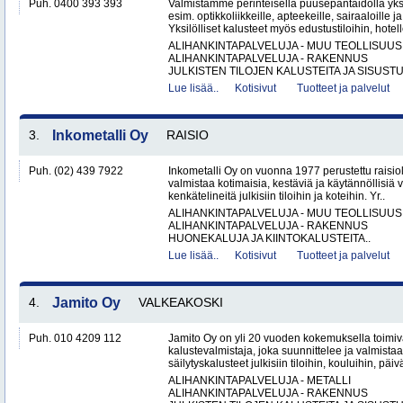
Puh. 0400 393 393
Valmistamme perinteisellä puusepäntaidolla yksil
esim. optikkoliikkeille, apteekeille, sairaaloille j
Yksilölliset kalusteet myös edustustiloihin, hotell
ALIHANKINTAPALVELUJA - MUU TEOLLISUUS
ALIHANKINTAPALVELUJA - RAKENNUS
JULKISTEN TILOJEN KALUSTEITA JA SISUSTU
Lue lisää..
Kotisivut
Tuotteet ja palvelut
3.
Inkometalli Oy
RAISIO
Puh. (02) 439 7922
Inkometalli Oy on vuonna 1977 perustettu raisiol
valmistaa kotimaisia, kestäviä ja käytännöllisiä 
kenkätelineitä julkisiin tiloihin ja koteihin. Yr..
ALIHANKINTAPALVELUJA - MUU TEOLLISUUS
ALIHANKINTAPALVELUJA - RAKENNUS
HUONEKALUJA JA KIINTOKALUSTEITA..
Lue lisää..
Kotisivut
Tuotteet ja palvelut
4.
Jamito Oy
VALKEAKOSKI
Puh. 010 4209 112
Jamito Oy on yli 20 vuoden kokemuksella toimi
kalustevalmistaja, joka suunnittelee ja valmistaa
säilytyskalusteet julkisiin tiloihin, kouluihin, päiv
ALIHANKINTAPALVELUJA - METALLI
ALIHANKINTAPALVELUJA - RAKENNUS