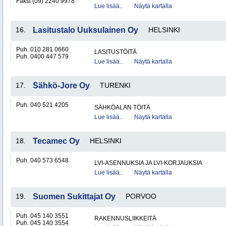
Faksi (09) 2240 9978
Lue lisää..
Näytä kartalla
16.
Lasitustalo Uuksulainen Oy
HELSINKI
Puh. 010 281 0660
LASITUSTÖITÄ
Puh. 0400 447 579
Lue lisää..
Näytä kartalla
17.
Sähkö-Jore Oy
TURENKI
Puh. 040 521 4205
SÄHKÖALAN TÖITÄ
Lue lisää..
Näytä kartalla
18.
Tecamec Oy
HELSINKI
Puh. 040 573 6548
LVI-ASENNUKSIA JA LVI-KORJAUKSIA
Lue lisää..
Näytä kartalla
19.
Suomen Sukittajat Oy
PORVOO
Puh. 045 140 3551
RAKENNUSLIIKKEITÄ
Puh. 045 140 3554