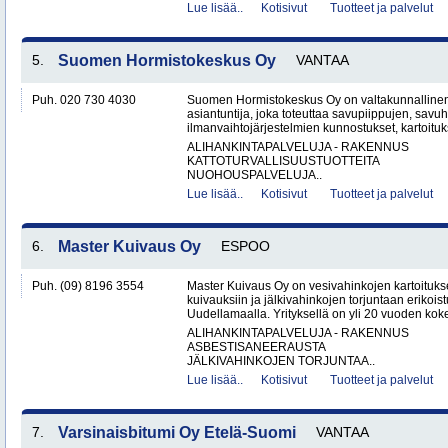
Lue lisää..
Kotisivut
Tuotteet ja palvelut
5.
Suomen Hormistokeskus Oy
VANTAA
Puh. 020 730 4030
Suomen Hormistokeskus Oy on valtakunnallinen 
asiantuntija, joka toteuttaa savupiippujen, savu
ilmanvaihtojärjestelmien kunnostukset, kartoituks
ALIHANKINTAPALVELUJA - RAKENNUS
KATTOTURVALLISUUSTUOTTEITA
NUOHOUSPALVELUJA..
Lue lisää..
Kotisivut
Tuotteet ja palvelut
6.
Master Kuivaus Oy
ESPOO
Puh. (09) 8196 3554
Master Kuivaus Oy on vesivahinkojen kartoituks
kuivauksiin ja jälkivahinkojen torjuntaan erikoist
Uudellamaalla. Yrityksellä on yli 20 vuoden koke
ALIHANKINTAPALVELUJA - RAKENNUS
ASBESTISANEERAUSTA
JÄLKIVAHINKOJEN TORJUNTAA..
Lue lisää..
Kotisivut
Tuotteet ja palvelut
7.
Varsinaisbitumi Oy Etelä-Suomi
VANTAA