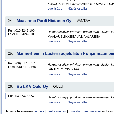
KOKOUSPALVELUJA JA VIRKISTYSPALVELUJ
Lue lisää..
Näytä kartalla
24.
Maalaamo Pauli Hietanen Oy
VANTAA
Puh. 010 4242 100
Hakutulos löytyi yrityksen omien www-sivujen ka
Faksi 010 4242 101
MAALAUSLIIKKEITÄ JA MAALAREITA
Lue lisää..
Näytä kartalla
25.
Mannerheimin Lastensuojeluliiton Pohjanmaan piir
Puh. (06) 317 3557
Hakutulos löytyi yrityksen omien www-sivujen ka
Faksi (06) 317 3766
JÄRJESTÖTOIMINTAA
Lue lisää..
Näytä kartalla
26.
Bo LKV Oulu Oy
OULU
Puh. 040 747 5552
Hakutulos löytyi yrityksen omien www-sivujen ka
Lue lisää..
Näytä kartalla
Järjestä
hakuarvon
|
nimen
|
paikkakunnan
|
toimialan
|
tietomäärän
mukaan