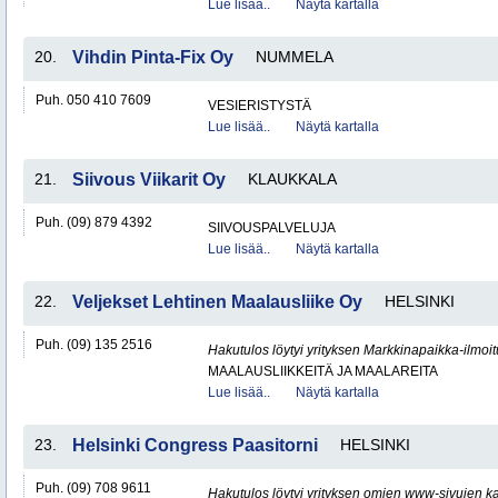
Lue lisää..
Näytä kartalla
20.
Vihdin Pinta-Fix Oy
NUMMELA
Puh. 050 410 7609
VESIERISTYSTÄ
Lue lisää..
Näytä kartalla
21.
Siivous Viikarit Oy
KLAUKKALA
Puh. (09) 879 4392
SIIVOUSPALVELUJA
Lue lisää..
Näytä kartalla
22.
Veljekset Lehtinen Maalausliike Oy
HELSINKI
Puh. (09) 135 2516
Hakutulos löytyi yrityksen Markkinapaikka-ilmoi
MAALAUSLIIKKEITÄ JA MAALAREITA
Lue lisää..
Näytä kartalla
23.
Helsinki Congress Paasitorni
HELSINKI
Puh. (09) 708 9611
Hakutulos löytyi yrityksen omien www-sivujen ka