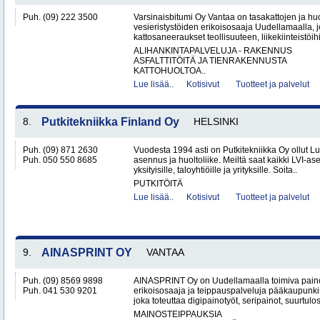
Puh. (09) 222 3500
Varsinaisbitumi Oy Vantaa on tasakattojen ja hu
vesieristystöiden erikoisosaaja Uudellamaalla, j
kattosaneeraukset teollisuuteen, liikekiinteistöihin
ALIHANKINTAPALVELUJA - RAKENNUS
ASFALTTITÖITÄ JA TIENRAKENNUSTA
KATTOHUOLTOA..
Lue lisää..
Kotisivut
Tuotteet ja palvelut
8.
Putkitekniikka Finland Oy
HELSINKI
Puh. (09) 871 2630
Vuodesta 1994 asti on Putkitekniikka Oy ollut L
Puh. 050 550 8685
asennus ja huoltoliike. Meiltä saat kaikki LVI-as
yksityisille, taloyhtiöille ja yrityksille. Soita..
PUTKITÖITÄ
Lue lisää..
Kotisivut
Tuotteet ja palvelut
9.
AINASPRINT OY
VANTAA
Puh. (09) 8569 9898
AINASPRINT Oy on Uudellamaalla toimiva paino
Puh. 041 530 9201
erikoisosaaja ja teippauspalveluja pääkaupunkis
joka toteuttaa digipainotyöt, seripainot, suurtulo
MAINOSTEIPPAUKSIA