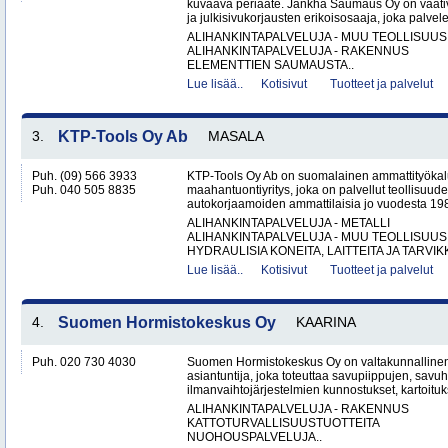
kuvaava periaate. Jänkhä Saumaus Oy on vaati
ja julkisivukorjausten erikoisosaaja, joka palvelee 
ALIHANKINTAPALVELUJA - MUU TEOLLISUUS
ALIHANKINTAPALVELUJA - RAKENNUS
ELEMENTTIEN SAUMAUSTA..
Lue lisää..
Kotisivut
Tuotteet ja palvelut
3.
KTP-Tools Oy Ab
MASALA
Puh. (09) 566 3933
KTP-Tools Oy Ab on suomalainen ammattityökal
Puh. 040 505 8835
maahantuontiyritys, joka on palvellut teollisuud
autokorjaamoiden ammattilaisia jo vuodesta 1987. 
ALIHANKINTAPALVELUJA - METALLI
ALIHANKINTAPALVELUJA - MUU TEOLLISUUS
HYDRAULISIA KONEITA, LAITTEITA JA TARVIKK
Lue lisää..
Kotisivut
Tuotteet ja palvelut
4.
Suomen Hormistokeskus Oy
KAARINA
Puh. 020 730 4030
Suomen Hormistokeskus Oy on valtakunnallinen 
asiantuntija, joka toteuttaa savupiippujen, savu
ilmanvaihtojärjestelmien kunnostukset, kartoituks
ALIHANKINTAPALVELUJA - RAKENNUS
KATTOTURVALLISUUSTUOTTEITA
NUOHOUSPALVELUJA..