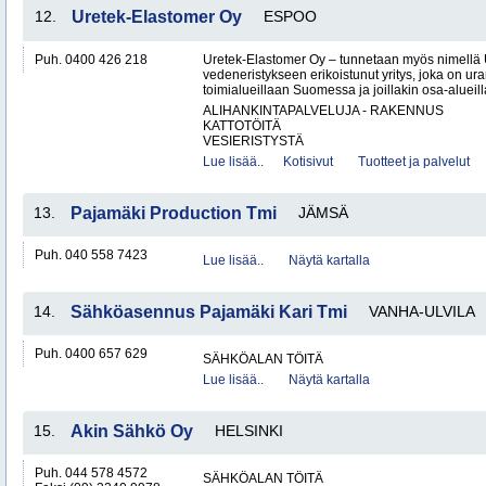
12.
Uretek-Elastomer Oy
ESPOO
Puh. 0400 426 218
Uretek-Elastomer Oy – tunnetaan myös nimellä
vedeneristykseen erikoistunut yritys, joka on ura
toimialueillaan Suomessa ja joillakin osa-aluei
ALIHANKINTAPALVELUJA - RAKENNUS
KATTOTÖITÄ
VESIERISTYSTÄ
Lue lisää..
Kotisivut
Tuotteet ja palvelut
13.
Pajamäki Production Tmi
JÄMSÄ
Puh. 040 558 7423
Lue lisää..
Näytä kartalla
14.
Sähköasennus Pajamäki Kari Tmi
VANHA-ULVILA
Puh. 0400 657 629
SÄHKÖALAN TÖITÄ
Lue lisää..
Näytä kartalla
15.
Akin Sähkö Oy
HELSINKI
Puh. 044 578 4572
SÄHKÖALAN TÖITÄ