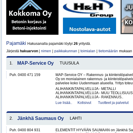
Pajamäki
Hakusanalla pajamäki löytyi
26
yritystä.
Järjestä
hakuarvon
|
nimen
|
paikkakunnan
|
toimialan
|
tietomäärän
mukaan
1.
MAP-Service Oy
TUUSULA
Puh. 0400 471 159
MAP-Service OY – Rakennus- ja kiinteistöpalv
Oy on monialainen rakennus- ja kiinteistöpalvel
palvelee koko Uudenmaan alueella. Yritys toteutt
ALIHANKINTAPALVELUJA - METALLI
ALIHANKINTAPALVELUJA - MUU TEOLLISUUS
ALIHANKINTAPALVELUJA - RAKENNUS..
Lue lisää..
Kotisivut
Tuotteet ja palvelut
2.
Jänkhä Saumaus Oy
LAHTI
Puh. 0400 804 931
ELEMENTIT HYVÄÄN SAUMAAN on Jänkhä Saum