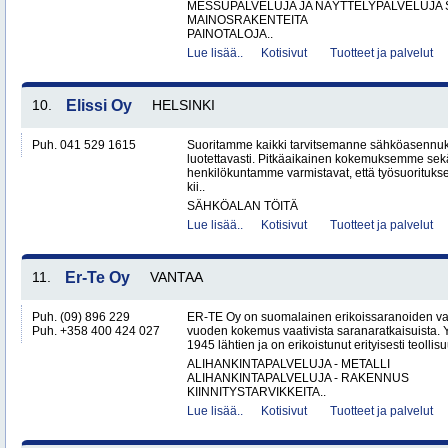
MESSUPALVELUJA JA NÄYTTELYPALVELUJA 
MAINOSRAKENTEITA
PAINOTALOJA..
Lue lisää..
Kotisivut
Tuotteet ja palvelut
10.
Elissi Oy
HELSINKI
Puh. 041 529 1615
Suoritamme kaikki tarvitsemanne sähköasennuks
luotettavasti. Pitkäaikainen kokemuksemme sek
henkilökuntamme varmistavat, että työsuorituk
kii..
SÄHKÖALAN TÖITÄ
Lue lisää..
Kotisivut
Tuotteet ja palvelut
11.
Er-Te Oy
VANTAA
Puh. (09) 896 229
ER-TE Oy on suomalainen erikoissaranoiden valmi
Puh. +358 400 424 027
vuoden kokemus vaativista saranaratkaisuista. Y
1945 lähtien ja on erikoistunut erityisesti teollisu
ALIHANKINTAPALVELUJA - METALLI
ALIHANKINTAPALVELUJA - RAKENNUS
KIINNITYSTARVIKKEITA..
Lue lisää..
Kotisivut
Tuotteet ja palvelut