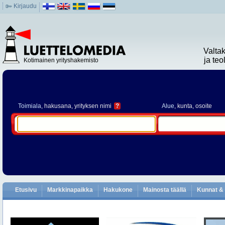
Kirjaudu
Valta
ja te
Kotimainen yrityshakemisto
Toimiala
, hakusana, yrityksen nimi
?
Alue
, kunta, osoite
Etusivu
Markkinapaikka
Hakukone
Mainosta täällä
Kunnat & 