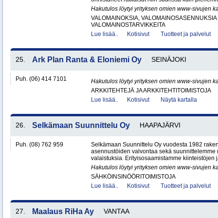
Hakutulos löytyi yrityksen omien www-sivujen ka
VALOMAINOKSIA, VALOMAINOSASENNUKSIA 
VALOMAINOSTARVIKKEITA
Lue lisää..
Kotisivut
Tuotteet ja palvelut
25.
Ark Plan Ranta & Eloniemi Oy
SEINÄJOKI
Puh. (06) 414 7101
Hakutulos löytyi yrityksen omien www-sivujen ka
ARKKITEHTEJÄ JA ARKKITEHTITOIMISTOJA
Lue lisää..
Kotisivut
Näytä kartalla
26.
Selkämaan Suunnittelu Oy
HAAPAJÄRVI
Puh. (08) 762 959
Selkämaan Suunnittelu Oy vuodesta 1982 raken
asennustöiden valvontaa sekä suunnittelemme
valaistuksia. Erityisosaamistamme kiinteistöjen j
Hakutulos löytyi yrityksen omien www-sivujen ka
SÄHKÖINSINÖÖRITOIMISTOJA
Lue lisää..
Kotisivut
Tuotteet ja palvelut
27.
Maalaus RiHa Ay
VANTAA