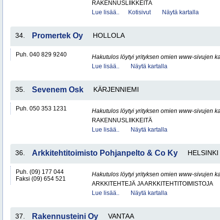
RAKENNUSLIIKKEITÄ
Lue lisää..
Kotisivut
Näytä kartalla
34.
Promertek Oy
HOLLOLA
Puh. 040 829 9240
Hakutulos löytyi yrityksen omien www-sivujen ka
Lue lisää..
Näytä kartalla
35.
Sevenem Osk
KÄRJENNIEMI
Puh. 050 353 1231
Hakutulos löytyi yrityksen omien www-sivujen ka
RAKENNUSLIIKKEITÄ
Lue lisää..
Näytä kartalla
36.
Arkkitehtitoimisto Pohjanpelto & Co Ky
HELSINKI
Puh. (09) 177 044
Hakutulos löytyi yrityksen omien www-sivujen ka
Faksi (09) 654 521
ARKKITEHTEJÄ JA ARKKITEHTITOIMISTOJA
Lue lisää..
Näytä kartalla
37.
Rakennusteini Oy
VANTAA