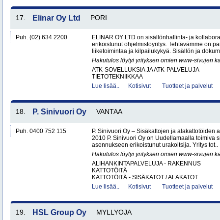
17.
Elinar Oy Ltd
PORI
Puh. (02) 634 2200
ELINAR OY LTD on sisällönhallinta- ja kollabora
erikoistunut ohjelmistoyritys. Tehtävämme on 
liiketoimintaa ja kilpailukykyä. Sisällön ja dokume
Hakutulos löytyi yrityksen omien www-sivujen ka
ATK-SOVELLUKSIA JA ATK-PALVELUJA
TIETOTEKNIIKKAA
Lue lisää..
Kotisivut
Tuotteet ja palvelut
18.
P. Sinivuori Oy
VANTAA
Puh. 0400 752 115
P. Sinivuori Oy – Sisäkattojen ja alakattotöiden
2010 P. Sinivuori Oy on Uudellamaalla toimiva si
asennukseen erikoistunut urakoitsija. Yritys tot..
Hakutulos löytyi yrityksen omien www-sivujen ka
ALIHANKINTAPALVELUJA - RAKENNUS
KATTOTÖITÄ
KATTOTÖITÄ - SISÄKATOT / ALAKATOT
Lue lisää..
Kotisivut
Tuotteet ja palvelut
19.
HSL Group Oy
MYLLYOJA