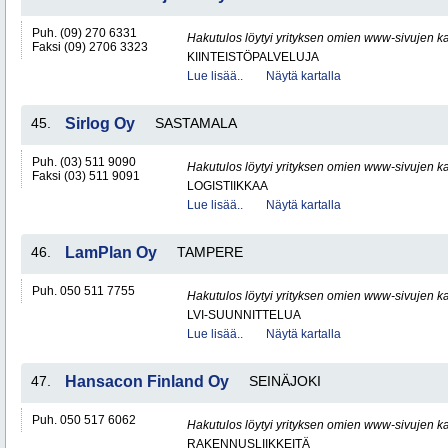
Puh. (09) 270 6331
Hakutulos löytyi yrityksen omien www-sivujen ka
Faksi (09) 2706 3323
KIINTEISTÖPALVELUJA
Lue lisää..
Näytä kartalla
45.
Sirlog Oy
SASTAMALA
Puh. (03) 511 9090
Hakutulos löytyi yrityksen omien www-sivujen ka
Faksi (03) 511 9091
LOGISTIIKKAA
Lue lisää..
Näytä kartalla
46.
LamPlan Oy
TAMPERE
Puh. 050 511 7755
Hakutulos löytyi yrityksen omien www-sivujen ka
LVI-SUUNNITTELUA
Lue lisää..
Näytä kartalla
47.
Hansacon Finland Oy
SEINÄJOKI
Puh. 050 517 6062
Hakutulos löytyi yrityksen omien www-sivujen ka
RAKENNUSLIIKKEITÄ