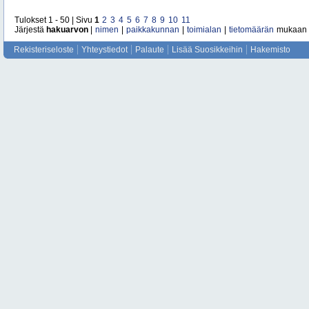
Tulokset 1 - 50 | Sivu
1
2
3
4
5
6
7
8
9
10
11
Järjestä
hakuarvon
|
nimen
|
paikkakunnan
|
toimialan
|
tietomäärän
mukaan
Rekisteriseloste
Yhteystiedot
Palaute
Lisää Suosikkeihin
Hakemisto