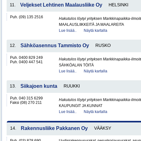
11.
Veljekset Lehtinen Maalausliike Oy
HELSINKI
Puh. (09) 135 2516
Hakutulos löytyi yrityksen Markkinapaikka-ilmoi
MAALAUSLIIKKEITÄ JA MAALAREITA
Lue lisää..
Näytä kartalla
12.
Sähköasennus Tammisto Oy
RUSKO
Puh. 0400 829 249
Hakutulos löytyi yrityksen Markkinapaikka-ilmoi
Puh. 0400 447 541
SÄHKÖALAN TÖITÄ
Lue lisää..
Näytä kartalla
13.
Siikajoen kunta
RUUKKI
Puh. 040 315 6299
Hakutulos löytyi yrityksen Markkinapaikka-ilmoi
Faksi (08) 270 211
KAUPUNGIT JA KUNNAT
Lue lisää..
Näytä kartalla
14.
Rakennusliike Pakkanen Oy
VÄÄKSY
Puh. (03) 878 690
Uudisrakennusurakat, peruskorjausurakat, asun