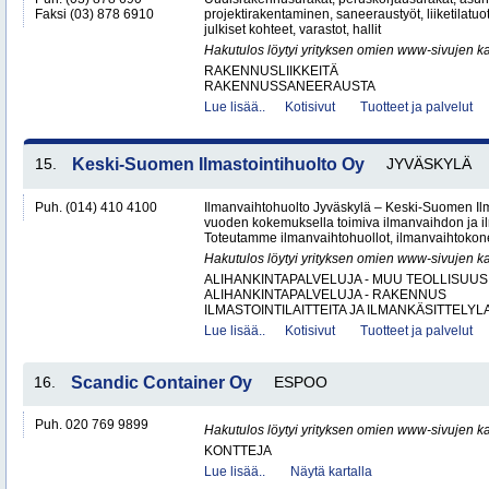
Faksi (03) 878 6910
projektirakentaminen, saneeraustyöt, liiketilatuot
julkiset kohteet, varastot, hallit
Hakutulos löytyi yrityksen omien www-sivujen ka
RAKENNUSLIIKKEITÄ
RAKENNUSSANEERAUSTA
Lue lisää..
Kotisivut
Tuotteet ja palvelut
15.
Keski-Suomen Ilmastointihuolto Oy
JYVÄSKYLÄ
Puh. (014) 410 4100
Ilmanvaihtohuolto Jyväskylä – Keski-Suomen Ilma
vuoden kokemuksella toimiva ilmanvaihdon ja ilm
Toteutamme ilmanvaihtohuollot, ilmanvaihtokone
Hakutulos löytyi yrityksen omien www-sivujen ka
ALIHANKINTAPALVELUJA - MUU TEOLLISUUS
ALIHANKINTAPALVELUJA - RAKENNUS
ILMASTOINTILAITTEITA JA ILMANKÄSITTELYLA
Lue lisää..
Kotisivut
Tuotteet ja palvelut
16.
Scandic Container Oy
ESPOO
Puh. 020 769 9899
Hakutulos löytyi yrityksen omien www-sivujen ka
KONTTEJA
Lue lisää..
Näytä kartalla