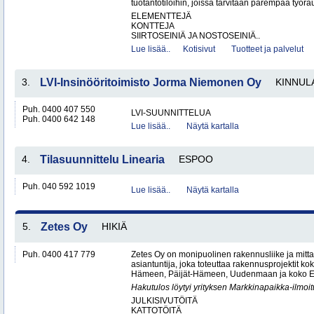
tuotantotiloihin, joissa tarvitaan parempaa työrau
ELEMENTTEJÄ
KONTTEJA
SIIRTOSEINIÄ JA NOSTOSEINIÄ..
Lue lisää..
Kotisivut
Tuotteet ja palvelut
3.
LVI-Insinööritoimisto Jorma Niemonen Oy
KINNUL
Puh. 0400 407 550
LVI-SUUNNITTELUA
Puh. 0400 642 148
Lue lisää..
Näytä kartalla
4.
Tilasuunnittelu Linearia
ESPOO
Puh. 040 592 1019
Lue lisää..
Näytä kartalla
5.
Zetes Oy
HIKIÄ
Puh. 0400 417 779
Zetes Oy on monipuolinen rakennusliike ja mitt
asiantuntija, joka toteuttaa rakennusprojektit ko
Hämeen, Päijät-Hämeen, Uudenmaan ja koko Ete
Hakutulos löytyi yrityksen Markkinapaikka-ilmoi
JULKISIVUTÖITÄ
KATTOTÖITÄ