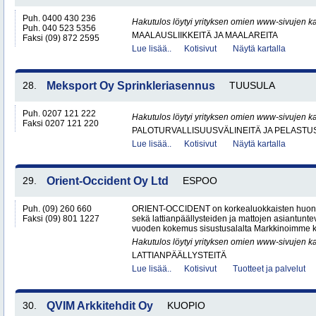
Puh. 0400 430 236
Hakutulos löytyi yrityksen omien www-sivujen ka
Puh. 040 523 5356
MAALAUSLIIKKEITÄ JA MAALAREITA
Faksi (09) 872 2595
Lue lisää..
Kotisivut
Näytä kartalla
28.
Meksport Oy Sprinkleriasennus
TUUSULA
Puh. 0207 121 222
Hakutulos löytyi yrityksen omien www-sivujen ka
Faksi 0207 121 220
PALOTURVALLISUUSVÄLINEITÄ JA PELASTU
Lue lisää..
Kotisivut
Näytä kartalla
29.
Orient-Occident Oy Ltd
ESPOO
Puh. (09) 260 660
ORIENT-OCCIDENT on korkealuokkaisten huone
Faksi (09) 801 1227
sekä lattianpäällysteiden ja mattojen asiantunteva
vuoden kokemus sisustusalalta Markkinoimme k
Hakutulos löytyi yrityksen omien www-sivujen ka
LATTIANPÄÄLLYSTEITÄ
Lue lisää..
Kotisivut
Tuotteet ja palvelut
30.
QVIM Arkkitehdit Oy
KUOPIO