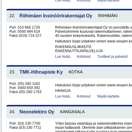
Lue lisää..
Kotisivut
Näytä kartalla
22.
Riihimäen Insinöörirakentajat Oy
RIIHIMÄKI
Puh. 010 666 1720
Riihimäen Insinöörirakentajat Oy on perustettu
Puh. 0500 484 619
Palveluihimme kuuluvat rakennuttaminen, rakenn
Faksi (019) 724 227
40 vuoden kokemuksella. Rakennusliike, rakennut
Hakutulos löytyi yrityksen omien www-sivujen ka
RAKENNUSLIIKKEITÄ
RAKENNUTTAJAPALVELUJA
Lue lisää..
Kotisivut
Tuotteet ja palvelut
23.
TMK-Hihnapiste Ky
KOTKA
Puh. (05) 260 1162
Hakutulos löytyi yrityksen omien www-sivujen ka
Puh. 0400 650 392
HIHNOJA
Faksi (05) 260 1763
Lue lisää..
Kotisivut
Näytä kartalla
24.
Neonelektro Oy
KANGASALA
Puh. (03) 230 7700
Yritys tarjoaa valaistuja ja valaisemattomia mai
Faksi (03) 230 7711
maan kattavasti. Olemme alan pitkäaikainen amm
onnistuneet ratkaisut niin suurissa kuin pienemm