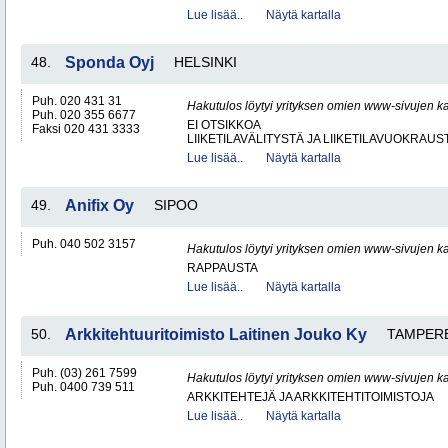
Lue lisää..
Näytä kartalla
48.
Sponda Oyj
HELSINKI
Puh. 020 431 31
Hakutulos löytyi yrityksen omien www-sivujen ka
Puh. 020 355 6677
EI OTSIKKOA
Faksi 020 431 3333
LIIKETILAVÄLITYSTÄ JA LIIKETILAVUOKRAUS
Lue lisää..
Näytä kartalla
49.
Anifix Oy
SIPOO
Puh. 040 502 3157
Hakutulos löytyi yrityksen omien www-sivujen ka
RAPPAUSTA
Lue lisää..
Näytä kartalla
50.
Arkkitehtuuritoimisto Laitinen Jouko Ky
TAMPER
Puh. (03) 261 7599
Hakutulos löytyi yrityksen omien www-sivujen ka
Puh. 0400 739 511
ARKKITEHTEJÄ JA ARKKITEHTITOIMISTOJA
Lue lisää..
Näytä kartalla