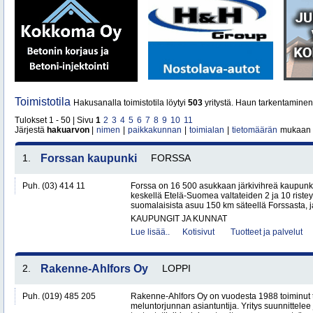
Toimistotila
Hakusanalla toimistotila löytyi
503
yritystä. Haun tarkentaminen
Tulokset 1 - 50 | Sivu
1
2
3
4
5
6
7
8
9
10
11
Järjestä
hakuarvon
|
nimen
|
paikkakunnan
|
toimialan
|
tietomäärän
mukaan
1.
Forssan kaupunki
FORSSA
Puh. (03) 414 11
Forssa on 16 500 asukkaan järkivihreä kaupun
keskellä Etelä-Suomea valtateiden 2 ja 10 ristey
suomalaisista asuu 150 km säteellä Forssasta,
KAUPUNGIT JA KUNNAT
Lue lisää..
Kotisivut
Tuotteet ja palvelut
2.
Rakenne-Ahlfors Oy
LOPPI
Puh. (019) 485 205
Rakenne-Ahlfors Oy on vuodesta 1988 toiminut 
meluntorjunnan asiantuntija. Yritys suunnittelee 