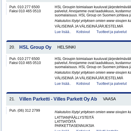
Puh. 010 277 6500
HSL Groupin toimialaan kuuluvat järjestelmäväli
Faksi 010 465 0510
palvelut. Arvojamme ovat laadukkuus, kustannu
suomalaisuus. HSL Group on Suomen johtava jär
Hakutulos löytyi yrityksen omien www-sivujen ka
VÄLISEINIÄ JA VÄLISEINÄJÄRJESTELMIÄ
Lue lisää..
Kotisivut
Tuotteet ja palvelut
20.
HSL Group Oy
HELSINKI
Puh. 010 277 6500
HSL Groupin toimialaan kuuluvat järjestelmäväli
Faksi 010 465 0510
palvelut. Arvojamme ovat laadukkuus, kustannu
suomalaisuus. HSL Group on Suomen johtava jär
Hakutulos löytyi yrityksen omien www-sivujen ka
VÄLISEINIÄ JA VÄLISEINÄJÄRJESTELMIÄ
Lue lisää..
Kotisivut
Tuotteet ja palvelut
21.
Villen Parketti - Villes Parkett Oy Ab
VAASA
Puh. (06) 312 2799
Hakutulos löytyi yrityksen omien www-sivujen ka
LATTIANPÄÄLLYSTEITÄ
LATTIATÖITÄ
PARKETTIASENNUKSIA