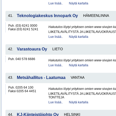
Lue lisää..
Näytä kartalla
41.
Teknologiakeskus Innopark Oy
HÄMEENLINNA
Puh. (03) 6241 0000
Hakutulos löytyi yrityksen omien www-sivujen ka
Faksi (03) 6241 5241
LIIKETILAVÄLITYSTÄ JA LIIKETILAVUOKRAUS
Lue lisää..
Näytä kartalla
42.
Varastoaura Oy
LIETO
Puh. 040 578 6686
Hakutulos löytyi yrityksen omien www-sivujen ka
Lue lisää..
Näytä kartalla
43.
Metsähallitus - Laatumaa
VANTAA
Puh. 0205 64 100
Hakutulos löytyi yrityksen omien www-sivujen ka
Faksi 0205 64 4451
LIIKETILAVÄLITYSTÄ JA LIIKETILAVUOKRAUS
TONTTEJA
Lue lisää..
Näytä kartalla
44.
KJ-Kiinteistöjohto Oy
HELSINKI