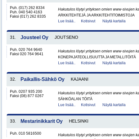
Puh. (017) 262 8334
Hakutulos löytyi yrityksen omien www-sivujen ka
Puh. 040 540 4163
ARKKITEHTEJÄ JA ARKKITEHTITOIMISTOJA
Faksi (017) 262 8335
Lue lisää..
Kotisivut
Näytä kartalla
31.
Jousteel Oy
JOUTSENO
Puh. 020 764 9640
Hakutulos löytyi yrityksen omien www-sivujen ka
Faksi 020 764 9641
KONEPAJATEOLLISUUTTA JA METALLITÖITÄ
Lue lisää..
Kotisivut
Näytä kartalla
32.
Paikallis-Sähkö Oy
KAJAANI
Puh. 0207 935 200
Hakutulos löytyi yrityksen omien www-sivujen ka
Faksi (08) 877 0267
SÄHKÖALAN TÖITÄ
Lue lisää..
Kotisivut
Näytä kartalla
33.
Mestarinikkarit Oy
HELSINKI
Puh. 010 5816500
Hakutulos löytyi yrityksen omien www-sivujen ka