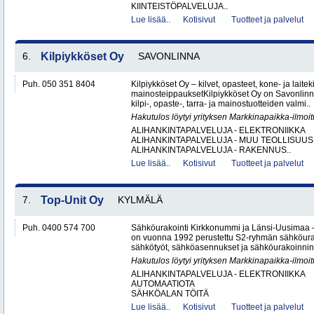
KIINTEISTÖPALVELUJA..
Lue lisää..
Kotisivut
Tuotteet ja palvelut
6.
Kilpiykköset Oy
SAVONLINNA
Puh. 050 351 8404
Kilpiykköset Oy – kilvet, opasteet, kone- ja laiteki
mainosteippauksetKilpiykköset Oy on Savonlinn
kilpi-, opaste-, tarra- ja mainostuotteiden valmi..
Hakutulos löytyi yrityksen Markkinapaikka-ilmoi
ALIHANKINTAPALVELUJA - ELEKTRONIIKKA
ALIHANKINTAPALVELUJA - MUU TEOLLISUUS
ALIHANKINTAPALVELUJA - RAKENNUS..
Lue lisää..
Kotisivut
Tuotteet ja palvelut
7.
Top-Unit Oy
KYLMÄLÄ
Puh. 0400 574 700
Sähköurakointi Kirkkonummi ja Länsi-Uusimaa 
on vuonna 1992 perustettu S2-ryhmän sähköurakoi
sähkötyöt, sähköasennukset ja sähköurakoinnin yr
Hakutulos löytyi yrityksen Markkinapaikka-ilmoi
ALIHANKINTAPALVELUJA - ELEKTRONIIKKA
AUTOMAATIOTA
SÄHKÖALAN TÖITÄ
Lue lisää..
Kotisivut
Tuotteet ja palvelut