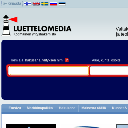
Kirjaudu
Valta
ja te
Kotimainen yrityshakemisto
Toimiala
, hakusana, yrityksen nimi
?
Alue
, kunta, osoite
Etusivu
Markkinapaikka
Hakukone
Mainosta täällä
Kunnat & 