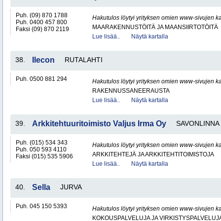
Puh. (09) 870 1788
Hakutulos löytyi yrityksen omien www-sivujen ka
Puh. 0400 457 800
MAARAKENNUSTÖITÄ JA MAANSIIRTOTÖITÄ
Faksi (09) 870 2119
Lue lisää..
Näytä kartalla
38.
Ilecon
RUTALAHTI
Puh. 0500 881 294
Hakutulos löytyi yrityksen omien www-sivujen ka
RAKENNUSSANEERAUSTA
Lue lisää..
Näytä kartalla
39.
Arkkitehtuuritoimisto Valjus Irma Oy
SAVONLINNA
Puh. (015) 534 343
Hakutulos löytyi yrityksen omien www-sivujen ka
Puh. 050 593 4110
ARKKITEHTEJÄ JA ARKKITEHTITOIMISTOJA
Faksi (015) 535 5906
Lue lisää..
Näytä kartalla
40.
Sella
JURVA
Puh. 045 150 5393
Hakutulos löytyi yrityksen omien www-sivujen ka
KOKOUSPALVELUJA JA VIRKISTYSPALVELUJ