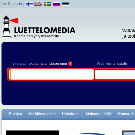
Kirjaudu
Valta
ja te
Kotimainen yrityshakemisto
Toimiala
, hakusana, yrityksen nimi
?
Alue
, kunta, osoite
Etusivu
Markkinapaikka
Hakukone
Mainosta täällä
Kunnat & 