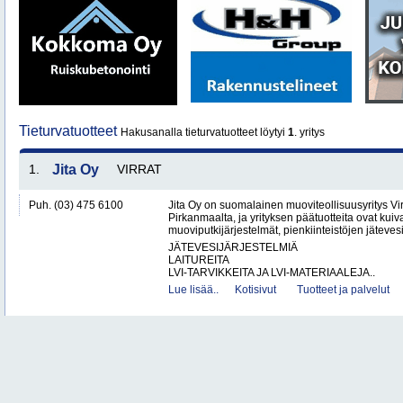
Tieturvatuotteet
Hakusanalla tieturvatuotteet löytyi
1
. yritys
1.
Jita Oy
VIRRAT
Puh. (03) 475 6100
Jita Oy on suomalainen muoviteollisuusyritys Virr
Pirkanmaalta, ja yrityksen päätuotteita ovat kuiv
muoviputkijärjestelmät, pienkiinteistöjen jätevesi
JÄTEVESIJÄRJESTELMIÄ
LAITUREITA
LVI-TARVIKKEITA JA LVI-MATERIAALEJA..
Lue lisää..
Kotisivut
Tuotteet ja palvelut