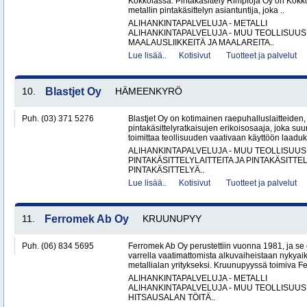
Kokkolassa. Pintakäsittely Rimpioja Oy on Kokko
metallin pintakäsittelyn asiantuntija, joka ..
ALIHANKINTAPALVELUJA - METALLI
ALIHANKINTAPALVELUJA - MUU TEOLLISUUS
MAALAUSLIIKKEITÄ JA MAALAREITA..
Lue lisää..
Kotisivut
Tuotteet ja palvelut
10.
Blastjet Oy
HÄMEENKYRÖ
Puh. (03) 371 5276
Blastjet Oy on kotimainen raepuhalluslaitteiden
pintakäsittelyratkaisujen erikoisosaaja, joka suu
toimittaa teollisuuden vaativaan käyttöön laaduk
ALIHANKINTAPALVELUJA - MUU TEOLLISUUS
PINTAKÄSITTELYLAITTEITA JA PINTAKÄSITTE
PINTAKÄSITTELYÄ..
Lue lisää..
Kotisivut
Tuotteet ja palvelut
11.
Ferromek Ab Oy
KRUUNUPYY
Puh. (06) 834 5695
Ferromek Ab Oy perustettiin vuonna 1981, ja se
varrella vaatimattomista alkuvaiheistaan nykyaik
metallialan yritykseksi. Kruunupyyssä toimiva Fe
ALIHANKINTAPALVELUJA - METALLI
ALIHANKINTAPALVELUJA - MUU TEOLLISUUS
HITSAUSALAN TÖITÄ..