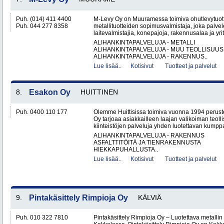
Puh. (014) 411 4400
M-Levy Oy on Muuramessa toimiva ohutlevytuotte
Puh. 044 277 8358
metallituotteiden sopimusvalmistaja, joka palvele
laitevalmistajia, konepajoja, rakennusalaa ja yri
ALIHANKINTAPALVELUJA - METALLI
ALIHANKINTAPALVELUJA - MUU TEOLLISUUS
ALIHANKINTAPALVELUJA - RAKENNUS..
Lue lisää..
Kotisivut
Tuotteet ja palvelut
8.
Esakon Oy
HUITTINEN
Puh. 0400 110 177
Olemme Huittisissa toimiva vuonna 1994 peruste
Oy tarjoaa asiakkailleen laajan valikoiman teol
kiinteistöjen palveluja yhden luotettavan kumppa
ALIHANKINTAPALVELUJA - RAKENNUS
ASFALTTITÖITÄ JA TIENRAKENNUSTA
HIEKKAPUHALLUSTA..
Lue lisää..
Kotisivut
Tuotteet ja palvelut
9.
Pintakäsittely Rimpioja Oy
KÄLVIÄ
Puh. 010 322 7810
Pintakäsittely Rimpioja Oy – Luotettava metallin 