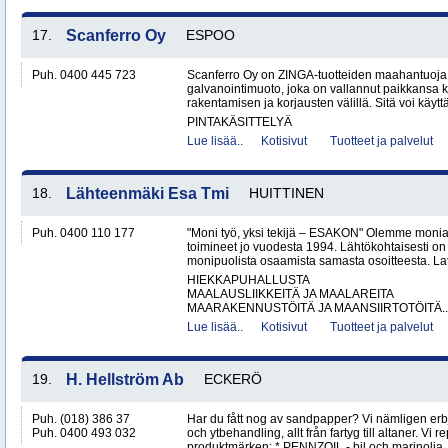
17.
Scanferro Oy
ESPOO
Puh. 0400 445 723
Scanferro Oy on ZINGA-tuotteiden maahantuoj
galvanointimuoto, joka on vallannut paikkansa
rakentamisen ja korjausten välillä. Sitä voi käyttä
PINTAKÄSITTELYÄ
Lue lisää..
Kotisivut
Tuotteet ja palvelut
18.
Lähteenmäki Esa Tmi
HUITTINEN
Puh. 0400 110 177
"Moni työ, yksi tekijä – ESAKON" Olemme monialay
toimineet jo vuodesta 1994. Lähtökohtaisesti on
monipuolista osaamista samasta osoitteesta. Lat
HIEKKAPUHALLUSTA
MAALAUSLIIKKEITÄ JA MAALAREITA
MAARAKENNUSTÖITÄ JA MAANSIIRTOTÖITÄ..
Lue lisää..
Kotisivut
Tuotteet ja palvelut
19.
H. Hellström Ab
ECKERÖ
Puh. (018) 386 37
Har du fått nog av sandpapper? Vi nämligen erb
Puh. 0400 493 032
och ytbehandling, allt från fartyg till altaner. Vi 
produktmärken: * PENNZOIL - bil och marinolja .