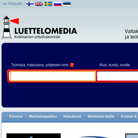
Kirjaudu
Valta
ja te
Kotimainen yrityshakemisto
Toimiala
, hakusana, yrityksen nimi
?
Alue
, kunta, osoite
Etusivu
Markkinapaikka
Hakukone
Mainosta täällä
Kunnat & 