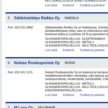
KEITTIÖKALUSTEITA JA KEITTIÖVARUSTEITA..
Lue lisää..
Kotisivut
Tuotteet ja palvelut
5.
Sähkösinkitys Reikko Oy
NAKKILA
Puh. (02) 531 0880
Sähkösinkitys Reikko Oy on Nakkilassa, Soinilan
pintakäsittelyalan yritys, joka on erikoistunut 
toimineet alalla jo vuodesta 1979 ja palvelleet nii
ALIHANKINTAPALVELUJA - ELEKTRONIIKKA
ALIHANKINTAPALVELUJA - METALLI
ALIHANKINTAPALVELUJA - MUU TEOLLISUUS.
Lue lisää..
Kotisivut
Tuotteet ja palvelut
6.
Nokian Ruiskupuriste Oy
NOKIA
Puh. (03) 341 1131
Nokian Ruiskupuriste Oy on kokenut ja monipuo
metallikomponenttien valmistaja, joka tarjoaa as
ruiskupuristusta, ohutlevytöitä, puristustöitä, CNC
ALIHANKINTAPALVELUJA - METALLI
ALIHANKINTAPALVELUJA - MUU TEOLLISUUS
KOKOONPANOPALVELUJA..
Lue lisää..
Kotisivut
Tuotteet ja palvelut
7.
M-Levy Oy
MUURAME