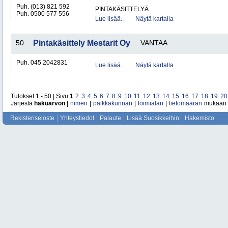
Puh. (013) 821 592
PINTAKÄSITTELYÄ
Puh. 0500 577 556
Lue lisää..
Näytä kartalla
50.
Pintakäsittely Mestarit Oy
VANTAA
Puh. 045 2042831
Lue lisää..
Näytä kartalla
Tulokset 1 - 50 | Sivu
1
2
3
4
5
6
7
8
9
10
11
12
13
14
15
16
17
18
19
20
Järjestä
hakuarvon
|
nimen
|
paikkakunnan
|
toimialan
|
tietomäärän
mukaan
Rekisteriseloste
Yhteystiedot
Palaute
Lisää Suosikkeihin
Hakemisto