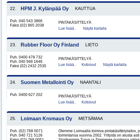
22.
HPM J. Kylänpää Oy
KAUTTUA
Puh. 040 543 3866
PINTAKÄSITTELYÄ
Faksi (02) 865 2038
Lue lisää..
Näytä kartalla
23.
Rubber Floor Oy Finland
LIETO
Puh. 0400 478 732
PINTAKÄSITTELYÄ
Puh. 040 568 1646
Lue lisää..
Kotisivut
Näytä kartalla
Faksi (02) 2432 2530
24.
Suomen Metallointi Oy
NAANTALI
Puh. 0400 627 202
PINTAKÄSITTELYÄ
Lue lisää..
Kotisivut
25.
Loimaan Kromaus Oy
METSÄMAA
Puh. (02) 768 0071
Olemme Loimaalla toimiva pintakäsittelylaitos, j
Puh. 040 721 5126
toimintansa vuonna 2002. Yritystä on alusta ast
Faksi (02) 768 0051
Sijaitsemme Turun ja Tamperee puolessa välissä, 