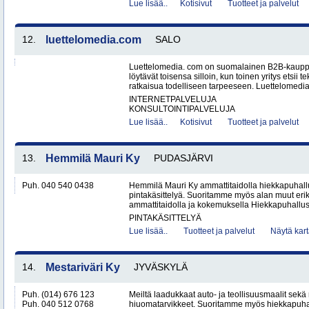
Lue lisää..
Kotisivut
Tuotteet ja palvelut
12.
luettelomedia.com
SALO
Luettelomedia. com on suomalainen B2B-kauppap
löytävät toisensa silloin, kun toinen yritys etsii 
ratkaisua todelliseen tarpeeseen. Luettelomedia
INTERNETPALVELUJA
KONSULTOINTIPALVELUJA
Lue lisää..
Kotisivut
Tuotteet ja palvelut
13.
Hemmilä Mauri Ky
PUDASJÄRVI
Puh. 040 540 0438
Hemmilä Mauri Ky ammattitaidolla hiekkapuhall
pintakäsittelyä. Suoritamme myös alan muut erik
ammattitaidolla ja kokemuksella Hiekkapuhallus
PINTAKÄSITTELYÄ
Lue lisää..
Tuotteet ja palvelut
Näytä kart
14.
Mestariväri Ky
JYVÄSKYLÄ
Puh. (014) 676 123
Meiltä laadukkaat auto- ja teollisuusmaalit sekä
Puh. 040 512 0768
hiuomatarvikkeet. Suoritamme myös hiekkapuhall