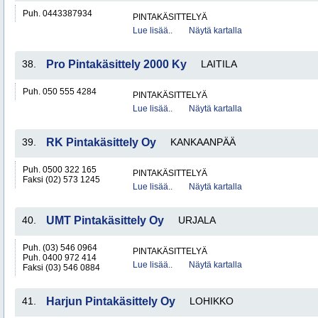
Puh. 0443387934
PINTAKÄSITTELYÄ
Lue lisää..
Näytä kartalla
38.
Pro Pintakäsittely 2000 Ky
LAITILA
Puh. 050 555 4284
PINTAKÄSITTELYÄ
Lue lisää..
Näytä kartalla
39.
RK Pintakäsittely Oy
KANKAANPÄÄ
Puh. 0500 322 165
PINTAKÄSITTELYÄ
Faksi (02) 573 1245
Lue lisää..
Näytä kartalla
40.
UMT Pintakäsittely Oy
URJALA
Puh. (03) 546 0964
PINTAKÄSITTELYÄ
Puh. 0400 972 414
Lue lisää..
Näytä kartalla
Faksi (03) 546 0884
41.
Harjun Pintakäsittely Oy
LOHIKKO