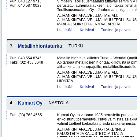
Puh. 040 127 9713
Vimpelin Teollisuusmaalaus tuttavallisemmin 
Puh. 040 587 0029
perustettu jauhemaalauksen ja pintakäsittelyn a
Teollisuusmaalaus Oy – Jauhemaalaus ja pintakä
ALIHANKINTAPALVELUJA - METALLI
ALIHANKINTAPALVELUJA - MUU TEOLLISUUS
MAALAUSLIIKKEITÄ JA MAALAREITA..
Lue lisää..
Kotisivut
Tuotteet ja palvelut
3.
Metallinhiontaturku
TURKU
Puh. 040 554 8745
Metallin hionta ja kiillotus Turku – Wendal Qua
Faksi (02) 458 3648
Ab tarjoaa metalliosien hiontaa, kiillotusta ja pin
alihankintana konepajoille, metalliteollisuudelle 
ALIHANKINTAPALVELUJA - METALLI
ALIHANKINTAPALVELUJA - MUU TEOLLISUUS
HIONTAA..
Lue lisää..
Kotisivut
Tuotteet ja palvelut
4.
Kumart Oy
NASTOLA
Puh. (03) 762 4665
Kumart Oy on vuonna 1985 perustettu puuteolli
erikoistunut perheyritys. Yritys valmistaa asiak
valmiit tuotteet korkealaatuisista raaka-aineista,
ALIHANKINTAPALVELUJA - RAKENNUS
KALUSTEITA JA KALUSTETOIMITTAJIA