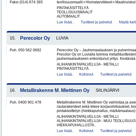
Faksi (014) 674 365
teollisuusmaalit • Hiomatarvikkeet • Maaliruiskut
PINTAKÄSITTELYÄ
TEOLLISUUSMAALIT
AUTOMAALIT
Lue lisää..
Tuotteet ja palvelut
Näytä kart
15.
Perecolor Oy
LUVIA
Puh. 050 562 0692
Perecolor Oy – Jauhemaalauksen ja pulverimaal
Precolor Oy on Luvialla toimiva metallituotteiden
jauhemaalaukseen erikoistunut yritys. Kestävää 
ALIHANKINTAPALVELUJA - METALLI
PINTAKÄSITTELYÄ
Lue lisää..
Kotisivut
Tuotteet ja palvelut
16.
Metallirakenne M. Miettinen Oy
SIILINJÄRVI
Puh. 0400 901 478
Metallirakenne M. Miettinen Oy valmistaa ja ase
rautarakenteet sekä tekee korjaushitsaukset, ko
pintakäsittelyn (hiekkapuhallus, märkämaalaus) v
ALIHANKINTAPALVELUJA - METALLI
ALIHANKINTAPALVELUJA - MUU TEOLLISUUS
HIEKKAPUHALLUSTA..
Lue lisää..
Kotisivut
Tuotteet ja palvelut