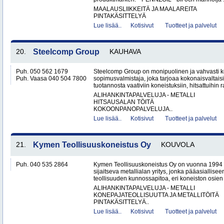
MAALAUSLIIKKEITÄ JA MAALAREITA
PINTAKÄSITTELYÄ
Lue lisää..
Kotisivut
Tuotteet ja palvelut
20.
Steelcomp Group
KAUHAVA
Puh. 050 562 1679
Steelcomp Group on monipuolinen ja vahvasti ke
Puh. Vaasa 040 504 7800
sopimusvalmistaja, joka tarjoaa kokonaisvaltais
tuotannosta vaativiin koneistuksiin, hitsattuihin r
ALIHANKINTAPALVELUJA - METALLI
HITSAUSALAN TÖITÄ
KOKOONPANOPALVELUJA..
Lue lisää..
Kotisivut
Tuotteet ja palvelut
21.
Kymen Teollisuuskoneistus Oy
KOUVOLA
Puh. 040 535 2864
Kymen Teollisuuskoneistus Oy on vuonna 1994 
sijaitseva metallialan yritys, jonka pääasiallise
teollisuuden kunnossapitoa, eri koneiston osien 
ALIHANKINTAPALVELUJA - METALLI
KONEPAJATEOLLISUUTTA JA METALLITÖITÄ
PINTAKÄSITTELYÄ..
Lue lisää..
Kotisivut
Tuotteet ja palvelut