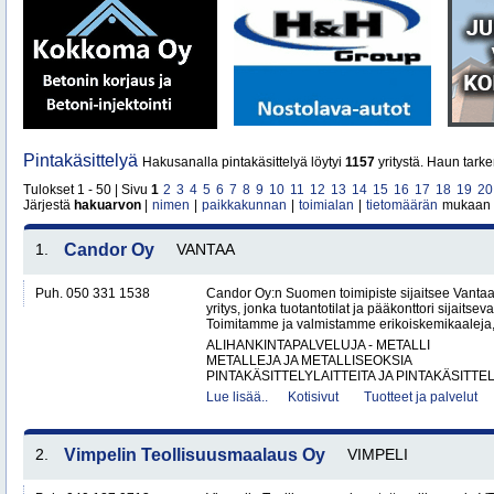
Pintakäsittelyä
Hakusanalla pintakäsittelyä löytyi
1157
yritystä. Haun tark
Tulokset 1 - 50 | Sivu
1
2
3
4
5
6
7
8
9
10
11
12
13
14
15
16
17
18
19
20
Järjestä
hakuarvon
|
nimen
|
paikkakunnan
|
toimialan
|
tietomäärän
mukaan
1.
Candor Oy
VANTAA
Puh. 050 331 1538
Candor Oy:n Suomen toimipiste sijaitsee Vantaa
yritys, jonka tuotantotilat ja pääkonttori sijaits
Toimitamme ja valmistamme erikoiskemikaaleja,
ALIHANKINTAPALVELUJA - METALLI
METALLEJA JA METALLISEOKSIA
PINTAKÄSITTELYLAITTEITA JA PINTAKÄSITTEL
Lue lisää..
Kotisivut
Tuotteet ja palvelut
2.
Vimpelin Teollisuusmaalaus Oy
VIMPELI