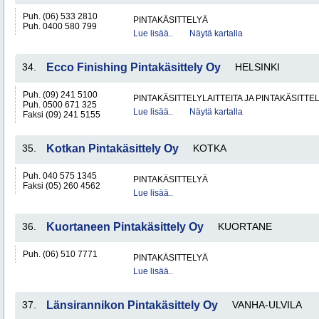
Puh. (06) 533 2810
PINTAKÄSITTELYÄ
Puh. 0400 580 799
Lue lisää..
Näytä kartalla
34.
Ecco Finishing Pintakäsittely Oy
HELSINKI
Puh. (09) 241 5100
PINTAKÄSITTELYLAITTEITA JA PINTAKÄSITTE
Puh. 0500 671 325
Lue lisää..
Näytä kartalla
Faksi (09) 241 5155
35.
Kotkan Pintakäsittely Oy
KOTKA
Puh. 040 575 1345
PINTAKÄSITTELYÄ
Faksi (05) 260 4562
Lue lisää..
36.
Kuortaneen Pintakäsittely Oy
KUORTANE
Puh. (06) 510 7771
PINTAKÄSITTELYÄ
Lue lisää..
37.
Länsirannikon Pintakäsittely Oy
VANHA-ULVILA