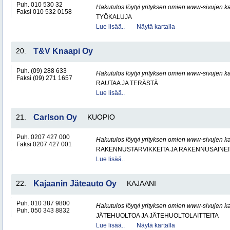
Puh. 010 530 32
Hakutulos löytyi yrityksen omien www-sivujen ka
Faksi 010 532 0158
TYÖKALUJA
Lue lisää..
Näytä kartalla
20.
T&V Knaapi Oy
Puh. (09) 288 633
Hakutulos löytyi yrityksen omien www-sivujen ka
Faksi (09) 271 1657
RAUTAA JA TERÄSTÄ
Lue lisää..
21.
Carlson Oy
KUOPIO
Puh. 0207 427 000
Hakutulos löytyi yrityksen omien www-sivujen ka
Faksi 0207 427 001
RAKENNUSTARVIKKEITA JA RAKENNUSAINEI
Lue lisää..
22.
Kajaanin Jäteauto Oy
KAJAANI
Puh. 010 387 9800
Hakutulos löytyi yrityksen omien www-sivujen ka
Puh. 050 343 8832
JÄTEHUOLTOA JA JÄTEHUOLTOLAITTEITA
Lue lisää..
Näytä kartalla