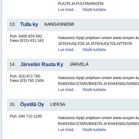
PUUTA JA PUUTAVAROITA
Lue lisää..
Näytä kartalla
13.
Tulla ky
KANGASNIEMI
Puh. 0400 655 692
Hakutulos löytyi yrityksen omien www-sivujen ka
Faksi (015) 431 343
JÄTEHUOLTOA JA JÄTEHUOLTOLAITTEITA
Lue lisää..
Näytä kartalla
14.
Järvelän Rauta Ky
JÄRVELÄ
Puh. (03) 872 760
Hakutulos löytyi yrityksen omien www-sivujen ka
Faksi (03) 765 1504
RAKENNUSTARVIKKEITA JA RAKENNUSAINEI
Lue lisää..
Näytä kartalla
15.
Öystilä Oy
LIEKSA
Puh. 040 710 1100
Hakutulos löytyi yrityksen omien www-sivujen ka
RAKENNUSTARVIKKEITA JA RAKENNUSAINEI
Lue lisää..
Näytä kartalla