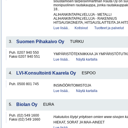
sisustamisen tarpeisiinHartman Rauta Oy on su
monipuolinen rautakauppa, jonka rautakauppak
18..
ALIHANKINTAPALVELUJA - METALLI
ALIHANKINTAPALVELUJA - RAKENNUS
HITSAUSKONEITA, HITSAUSLAITTEITA JA HIT
Lue lisää..
Kotisivut
Tuotteet ja palvelut
3.
Suomen Pihakaivo Oy
TURKU
Puh. 0207 940 550
YMPÄRISTÖTEKNIIKKAA JA YMPÄRISTÖTUTK
Faksi 0207 940 551
Lue lisää..
Näytä kartalla
4.
LVI-Konsultointi Kaarela Oy
ESPOO
Puh. 0500 801 745
INSINÖÖRITOIMISTOJA
Lue lisää..
Näytä kartalla
5.
Biolan Oy
EURA
Puh. (02) 549 1600
Hakutulos löytyi yrityksen omien www-sivujen ka
Faksi (02) 549 1660
HIEKAT, SORAT JA MAA-AINEET
Lue lisää..