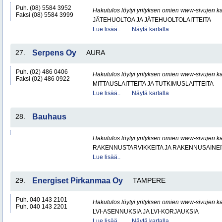
Puh. (08) 5584 3952
Hakutulos löytyi yrityksen omien www-sivujen ka
Faksi (08) 5584 3999
JÄTEHUOLTOA JA JÄTEHUOLTOLAITTEITA
Lue lisää..
Näytä kartalla
27.
Serpens Oy
AURA
Puh. (02) 486 0406
Hakutulos löytyi yrityksen omien www-sivujen ka
Faksi (02) 486 0922
MITTAUSLAITTEITA JA TUTKIMUSLAITTEITA
Lue lisää..
Näytä kartalla
28.
Bauhaus
Hakutulos löytyi yrityksen omien www-sivujen ka
RAKENNUSTARVIKKEITA JA RAKENNUSAINEI
Lue lisää..
29.
Energiset Pirkanmaa Oy
TAMPERE
Puh. 040 143 2101
Hakutulos löytyi yrityksen omien www-sivujen ka
Puh. 040 143 2201
LVI-ASENNUKSIA JA LVI-KORJAUKSIA
Lue lisää..
Näytä kartalla