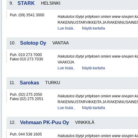
9.
STARK
HELSINKI
Puh. (09) 3541 3000
Hakutulos löytyi yrityksen omien www-sivujen ka
RAKENNUSTARVIKKEITA JA RAKENNUSAINEI
Lue lisää..
Näytä kartalla
10.
Solotop Oy
VANTAA
Puh. 010 273 7000
Hakutulos löytyi yrityksen omien www-sivujen ka
Faksi 010 273 7030
VAAKOJA
Lue lisää..
Näytä kartalla
11.
Sarokas
TURKU
Puh. (02) 275 2050
Hakutulos löytyi yrityksen omien www-sivujen ka
Faksi (02) 275 2051
RAKENNUSTARVIKKEITA JA RAKENNUSAINEI
Lue lisää..
Näytä kartalla
12.
Vehmaan PK-Puu Oy
VINKKILÄ
Puh. 044 538 1605
Hakutulos löytyi yrityksen omien www-sivujen ka