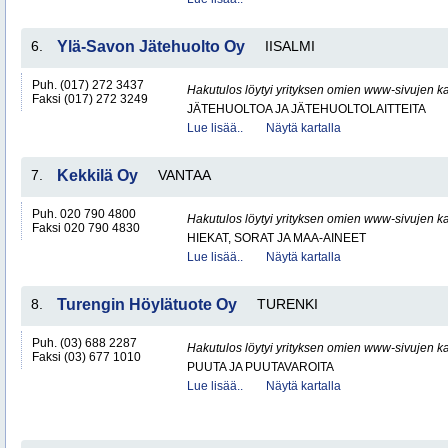
6.
Ylä-Savon Jätehuolto Oy
IISALMI
Puh. (017) 272 3437
Hakutulos löytyi yrityksen omien www-sivujen ka
Faksi (017) 272 3249
JÄTEHUOLTOA JA JÄTEHUOLTOLAITTEITA
Lue lisää..
Näytä kartalla
7.
Kekkilä Oy
VANTAA
Puh. 020 790 4800
Hakutulos löytyi yrityksen omien www-sivujen ka
Faksi 020 790 4830
HIEKAT, SORAT JA MAA-AINEET
Lue lisää..
Näytä kartalla
8.
Turengin Höylätuote Oy
TURENKI
Puh. (03) 688 2287
Hakutulos löytyi yrityksen omien www-sivujen ka
Faksi (03) 677 1010
PUUTA JA PUUTAVAROITA
Lue lisää..
Näytä kartalla