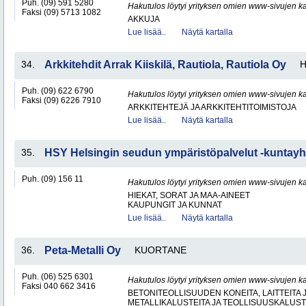
Puh. (09) 591 5280
Hakutulos löytyi yrityksen omien www-sivujen ka
Faksi (09) 5713 1082
AKKUJA
Lue lisää..
Näytä kartalla
34.
Arkkitehdit Arrak Kiiskilä, Rautiola, Rautiola Oy
H
Puh. (09) 622 6790
Hakutulos löytyi yrityksen omien www-sivujen ka
Faksi (09) 6226 7910
ARKKITEHTEJÄ JA ARKKITEHTITOIMISTOJA
Lue lisää..
Näytä kartalla
35.
HSY Helsingin seudun ympäristöpalvelut -kuntay
Puh. (09) 156 11
Hakutulos löytyi yrityksen omien www-sivujen ka
HIEKAT, SORAT JA MAA-AINEET
KAUPUNGIT JA KUNNAT
Lue lisää..
Näytä kartalla
36.
Peta-Metalli Oy
KUORTANE
Puh. (06) 525 6301
Hakutulos löytyi yrityksen omien www-sivujen ka
Faksi 040 662 3416
BETONITEOLLISUUDEN KONEITA, LAITTEITA J
METALLIKALUSTEITA JA TEOLLISUUSKALUST