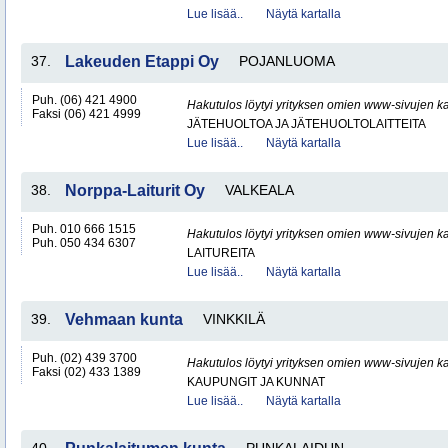
Lue lisää..
Näytä kartalla
37.
Lakeuden Etappi Oy
POJANLUOMA
Puh. (06) 421 4900
Hakutulos löytyi yrityksen omien www-sivujen ka
Faksi (06) 421 4999
JÄTEHUOLTOA JA JÄTEHUOLTOLAITTEITA
Lue lisää..
Näytä kartalla
38.
Norppa-Laiturit Oy
VALKEALA
Puh. 010 666 1515
Hakutulos löytyi yrityksen omien www-sivujen ka
Puh. 050 434 6307
LAITUREITA
Lue lisää..
Näytä kartalla
39.
Vehmaan kunta
VINKKILÄ
Puh. (02) 439 3700
Hakutulos löytyi yrityksen omien www-sivujen ka
Faksi (02) 433 1389
KAUPUNGIT JA KUNNAT
Lue lisää..
Näytä kartalla