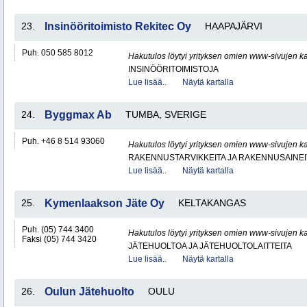
23.
Insinööritoimisto Rekitec Oy
HAAPAJÄRVI
Puh. 050 585 8012
Hakutulos löytyi yrityksen omien www-sivujen ka
INSINÖÖRITOIMISTOJA
Lue lisää..
Näytä kartalla
24.
Byggmax Ab
TUMBA, SVERIGE
Puh. +46 8 514 93060
Hakutulos löytyi yrityksen omien www-sivujen ka
RAKENNUSTARVIKKEITA JA RAKENNUSAINEI
Lue lisää..
Näytä kartalla
25.
Kymenlaakson Jäte Oy
KELTAKANGAS
Puh. (05) 744 3400
Hakutulos löytyi yrityksen omien www-sivujen ka
Faksi (05) 744 3420
JÄTEHUOLTOA JA JÄTEHUOLTOLAITTEITA
Lue lisää..
Näytä kartalla
26.
Oulun Jätehuolto
OULU