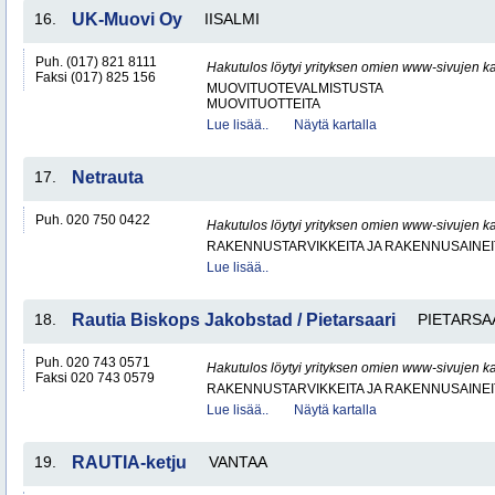
16.
UK-Muovi Oy
IISALMI
Puh. (017) 821 8111
Hakutulos löytyi yrityksen omien www-sivujen ka
Faksi (017) 825 156
MUOVITUOTEVALMISTUSTA
MUOVITUOTTEITA
Lue lisää..
Näytä kartalla
17.
Netrauta
Puh. 020 750 0422
Hakutulos löytyi yrityksen omien www-sivujen ka
RAKENNUSTARVIKKEITA JA RAKENNUSAINEI
Lue lisää..
18.
Rautia Biskops Jakobstad / Pietarsaari
PIETARSA
Puh. 020 743 0571
Hakutulos löytyi yrityksen omien www-sivujen ka
Faksi 020 743 0579
RAKENNUSTARVIKKEITA JA RAKENNUSAINEI
Lue lisää..
Näytä kartalla
19.
RAUTIA-ketju
VANTAA