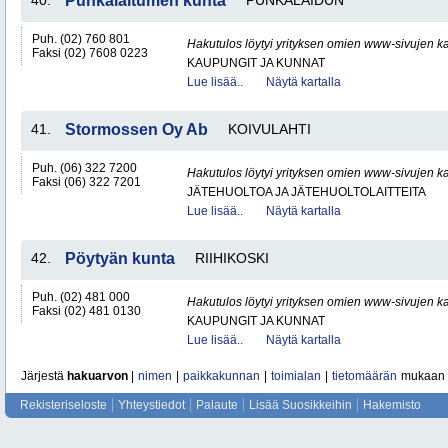
40.
Punkalaitumen kunta
PUNKALAIDUN
Puh. (02) 760 801
Hakutulos löytyi yrityksen omien www-sivujen ka
Faksi (02) 7608 0223
KAUPUNGIT JA KUNNAT
Lue lisää..
Näytä kartalla
41.
Stormossen Oy Ab
KOIVULAHTI
Puh. (06) 322 7200
Hakutulos löytyi yrityksen omien www-sivujen ka
Faksi (06) 322 7201
JÄTEHUOLTOA JA JÄTEHUOLTOLAITTEITA
Lue lisää..
Näytä kartalla
42.
Pöytyän kunta
RIIHIKOSKI
Puh. (02) 481 000
Hakutulos löytyi yrityksen omien www-sivujen ka
Faksi (02) 481 0130
KAUPUNGIT JA KUNNAT
Lue lisää..
Näytä kartalla
Järjestä
hakuarvon
|
nimen
|
paikkakunnan
|
toimialan
|
tietomäärän
mukaan
Rekisteriseloste
Yhteystiedot
Palaute
Lisää Suosikkeihin
Hakemisto