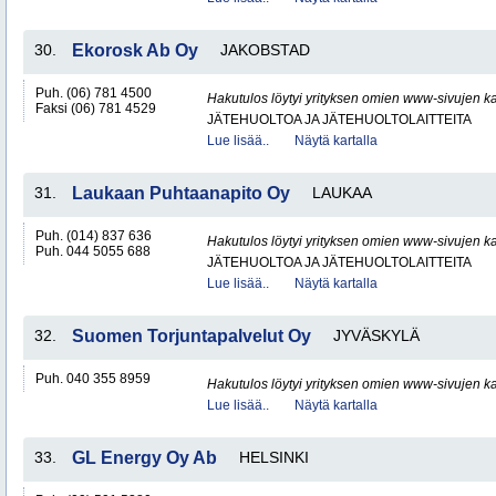
30.
Ekorosk Ab Oy
JAKOBSTAD
Puh. (06) 781 4500
Hakutulos löytyi yrityksen omien www-sivujen ka
Faksi (06) 781 4529
JÄTEHUOLTOA JA JÄTEHUOLTOLAITTEITA
Lue lisää..
Näytä kartalla
31.
Laukaan Puhtaanapito Oy
LAUKAA
Puh. (014) 837 636
Hakutulos löytyi yrityksen omien www-sivujen ka
Puh. 044 5055 688
JÄTEHUOLTOA JA JÄTEHUOLTOLAITTEITA
Lue lisää..
Näytä kartalla
32.
Suomen Torjuntapalvelut Oy
JYVÄSKYLÄ
Puh. 040 355 8959
Hakutulos löytyi yrityksen omien www-sivujen ka
Lue lisää..
Näytä kartalla
33.
GL Energy Oy Ab
HELSINKI