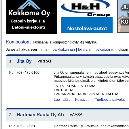
Kompostorit
Hakusanalla kompostorit löytyi
42
yritystä.
Järjestä
hakuarvon
|
nimen
|
paikkakunnan
|
toimialan
|
tietomäärän
mukaan
1.
Jita Oy
VIRRAT
Puh. (03) 475 6100
Jita Oy on suomalainen muoviteollisuusyritys Virr
Pirkanmaalta, ja yrityksen päätuotteita ovat kuiv
muoviputkijärjestelmät, pienkiinteistöjen jätevesi
JÄTEVESIJÄRJESTELMIÄ
LAITUREITA
LVI-TARVIKKEITA JA LVI-MATERIAALEJA..
Lue lisää..
Kotisivut
Tuotteet ja palvelut
2.
Hartman Rauta Oy Ab
VAASA
Puh. (06) 326 6111
Hartman Rauta Oy – rautakauppa rakentamisen, 