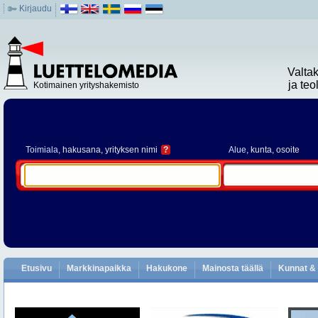
Kirjaudu
Valta
ja te
Kotimainen yrityshakemisto
Toimiala
, hakusana, yrityksen nimi
?
Alue
, kunta, osoite
Etusivu
Markkinapaikka
Hakukone
Mainosta täällä
Kunnat & 