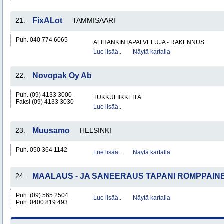
21.
FixALot
TAMMISAARI
Puh. 040 774 6065
ALIHANKINTAPALVELUJA - RAKENNUS
Lue lisää..
Näytä kartalla
22.
Novopak Oy Ab
Puh. (09) 4133 3000
TUKKULIIKKEITÄ
Faksi (09) 4133 3030
Lue lisää..
23.
Muusamo
HELSINKI
Puh. 050 364 1142
Lue lisää..
Näytä kartalla
24.
MAALAUS - JA SANEERAUS TAPANI ROMPPAIN
Puh. (09) 565 2504
Lue lisää..
Näytä kartalla
Puh. 0400 819 493