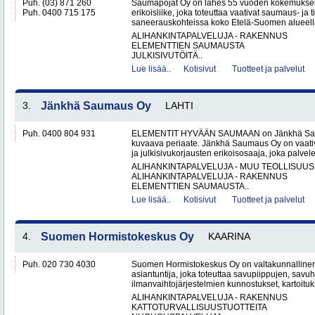
Puh. (03) 871 260
Saumapojat Oy on lähes 55 vuoden kokemuksel
Puh. 0400 715 175
erikoisliike, joka toteuttaa vaativat saumaus- ja ti
saneerauskohteissa koko Etelä-Suomen alueella.
ALIHANKINTAPALVELUJA - RAKENNUS
ELEMENTTIEN SAUMAUSTA
JULKISIVUTÖITÄ..
Lue lisää..
Kotisivut
Tuotteet ja palvelut
3.
Jänkhä Saumaus Oy
LAHTI
Puh. 0400 804 931
ELEMENTIT HYVÄÄN SAUMAAN on Jänkhä Saum
kuvaava periaate. Jänkhä Saumaus Oy on vaati
ja julkisivukorjausten erikoisosaaja, joka palvelee 
ALIHANKINTAPALVELUJA - MUU TEOLLISUUS
ALIHANKINTAPALVELUJA - RAKENNUS
ELEMENTTIEN SAUMAUSTA..
Lue lisää..
Kotisivut
Tuotteet ja palvelut
4.
Suomen Hormistokeskus Oy
KAARINA
Puh. 020 730 4030
Suomen Hormistokeskus Oy on valtakunnallinen 
asiantuntija, joka toteuttaa savupiippujen, savu
ilmanvaihtojärjestelmien kunnostukset, kartoituks
ALIHANKINTAPALVELUJA - RAKENNUS
KATTOTURVALLISUUSTUOTTEITA