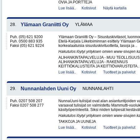
OVIA JA PORTTEJA
Lue lisää..
Kotisivut
Näytä kartalla
28.
Ylämaan Graniitti Oy
YLÄMAA
Puh. (05) 621 9200
Ylämaan Graniitti Oy – Sisustuskivitasot, luonnonk
Puh. 0500 883 935
Etelä-Karjala Liiketoiminnan esittely Ylämaan Gr
Faksi (05) 621 9224
korkealaatuisia sisustuskivituotteita, tasoja ja ..
Hakutulos löytyi yrityksen omien www-sivujen ka
ALIHANKINTAPALVELUJA - MUU TEOLLISUUS
ALIHANKINTAPALVELUJA - RAKENNUS
KEITTIÖKALUSTEITA JA KEITTIÖVARUSTEITA..
Lue lisää..
Kotisivut
Tuotteet ja palvelut
29.
Nunnanlahden Uuni Oy
NUNNANLAHTI
Puh. 0207 508 207
NunnaUuni-tulisijat ovat alan asiantuntijoiden 
Faksi 0207 508 277
varaavat tulisijat on valmistettu Mammutti-vuolu
käsityöperinteellä. Siksi niiden tulipesät kestävät
Hakutulos löytyi yrityksen omien www-sivujen ka
TAKKOJA JA UUNEJA
Lue lisää..
Kotisivut
Tuotteet ja palvelut