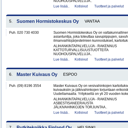
NUOHOUSPALVELUJA..
Lue lisää..
Kotisivut
Tuotteet ja palvelut
5.
Suomen Hormistokeskus Oy
VANTAA
Puh. 020 730 4030
Suomen Hormistokeskus Oy on valtakunnallinen 
asiantuntija, joka toteuttaa savupiippujen, savu
ilmanvaihtojärjestelmien kunnostukset, kartoituks
ALIHANKINTAPALVELUJA - RAKENNUS
KATTOTURVALLISUUSTUOTTEITA
NUOHOUSPALVELUJA..
Lue lisää..
Kotisivut
Tuotteet ja palvelut
6.
Master Kuivaus Oy
ESPOO
Puh. (09) 8196 3554
Master Kuivaus Oy on vesivahinkojen kartoituks
kuivauksiin ja jälkivahinkojen torjuntaan erikoist
Uudellamaalla. Yrityksellä on yli 20 vuoden koke
ALIHANKINTAPALVELUJA - RAKENNUS
ASBESTISANEERAUSTA
JÄLKIVAHINKOJEN TORJUNTAA..
Lue lisää..
Kotisivut
Tuotteet ja palvelut
7.
Putkitekniikka Finland Oy
HELSINKI