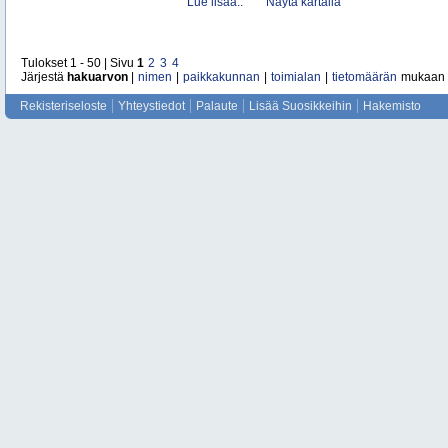
Lue lisää..
Näytä kartalla
Tulokset 1 - 50 | Sivu
1
2
3
4
Järjestä
hakuarvon
|
nimen
|
paikkakunnan
|
toimialan
|
tietomäärän
mukaan
Rekisteriseloste
Yhteystiedot
Palaute
Lisää Suosikkeihin
Hakemisto