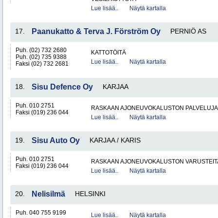
Lue lisää..
Näytä kartalla
17.
Paanukatto & Terva J. Förström Oy
PERNIÖ AS
Puh. (02) 732 2680
KATTOTÖITÄ
Puh. (02) 735 9388
Lue lisää..
Näytä kartalla
Faksi (02) 732 2681
18.
Sisu Defence Oy
KARJAA
Puh. 010 2751
RASKAAN AJONEUVOKALUSTON PALVELUJA
Faksi (019) 236 044
Lue lisää..
Näytä kartalla
19.
Sisu Auto Oy
KARJAA / KARIS
Puh. 010 2751
RASKAAN AJONEUVOKALUSTON VARUSTEITA 
Faksi (019) 236 044
Lue lisää..
Näytä kartalla
20.
Nelisilmä
HELSINKI
Puh. 040 755 9199
Lue lisää..
Näytä kartalla