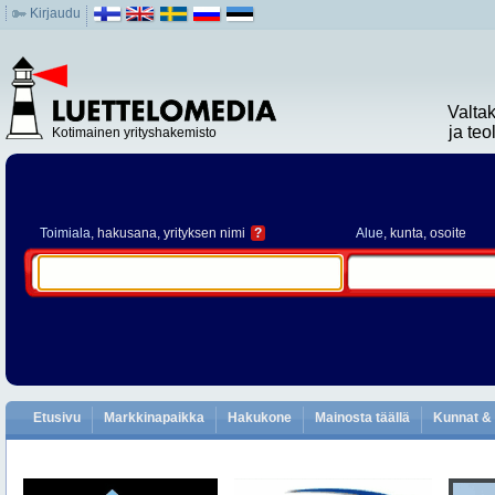
Kirjaudu
Valta
ja te
Kotimainen yrityshakemisto
Toimiala
, hakusana, yrityksen nimi
?
Alue
, kunta, osoite
Etusivu
Markkinapaikka
Hakukone
Mainosta täällä
Kunnat & 