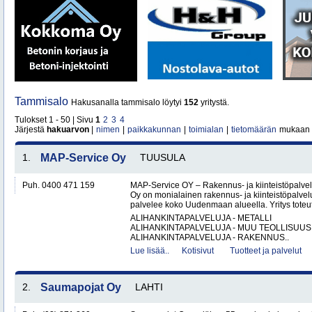
Tammisalo
Hakusanalla tammisalo löytyi
152
yritystä.
Tulokset 1 - 50 | Sivu
1
2
3
4
Järjestä
hakuarvon
|
nimen
|
paikkakunnan
|
toimialan
|
tietomäärän
mukaan
1.
MAP-Service Oy
TUUSULA
Puh. 0400 471 159
MAP-Service OY – Rakennus- ja kiinteistöpalv
Oy on monialainen rakennus- ja kiinteistöpalvel
palvelee koko Uudenmaan alueella. Yritys toteutt
ALIHANKINTAPALVELUJA - METALLI
ALIHANKINTAPALVELUJA - MUU TEOLLISUUS
ALIHANKINTAPALVELUJA - RAKENNUS..
Lue lisää..
Kotisivut
Tuotteet ja palvelut
2.
Saumapojat Oy
LAHTI