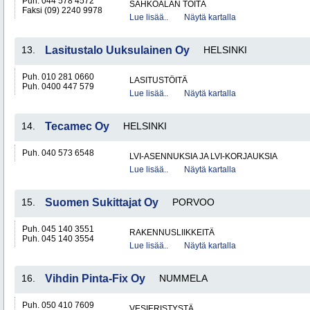
Puh. 044 578 4572
SÄHKÖALAN TÖITÄ
Faksi (09) 2240 9978
Lue lisää..
Näytä kartalla
13.
Lasitustalo Uuksulainen Oy
HELSINKI
Puh. 010 281 0660
LASITUSTÖITÄ
Puh. 0400 447 579
Lue lisää..
Näytä kartalla
14.
Tecamec Oy
HELSINKI
Puh. 040 573 6548
LVI-ASENNUKSIA JA LVI-KORJAUKSIA
Lue lisää..
Näytä kartalla
15.
Suomen Sukittajat Oy
PORVOO
Puh. 045 140 3551
RAKENNUSLIIKKEITÄ
Puh. 045 140 3554
Lue lisää..
Näytä kartalla
16.
Vihdin Pinta-Fix Oy
NUMMELA
Puh. 050 410 7609
VESIERISTYSTÄ