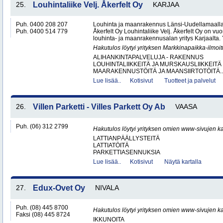
25.
Louhintaliike Velj. Åkerfelt Oy
KARJAA
Puh. 0400 208 207
Louhinta ja maanrakennus Länsi-Uudellamaalla –
Puh. 0400 514 779
Åkerfelt Oy Louhintaliike Velj. Åkerfelt Oy on v
louhinta- ja maanrakennusalan yritys Karjaalta. Yr
Hakutulos löytyi yrityksen Markkinapaikka-ilmoi
ALIHANKINTAPALVELUJA - RAKENNUS
LOUHINTALIIKKEITÄ JA MURSKAUSLIIKKEITÄ
MAARAKENNUSTÖITÄ JA MAANSIIRTOTÖITÄ..
Lue lisää..
Kotisivut
Tuotteet ja palvelut
26.
Villen Parketti - Villes Parkett Oy Ab
VAASA
Puh. (06) 312 2799
Hakutulos löytyi yrityksen omien www-sivujen ka
LATTIANPÄÄLLYSTEITÄ
LATTIATÖITÄ
PARKETTIASENNUKSIA
Lue lisää..
Kotisivut
Näytä kartalla
27.
Edux-Ovet Oy
NIVALA
Puh. (08) 445 8700
Hakutulos löytyi yrityksen omien www-sivujen ka
Faksi (08) 445 8724
IKKUNOITA