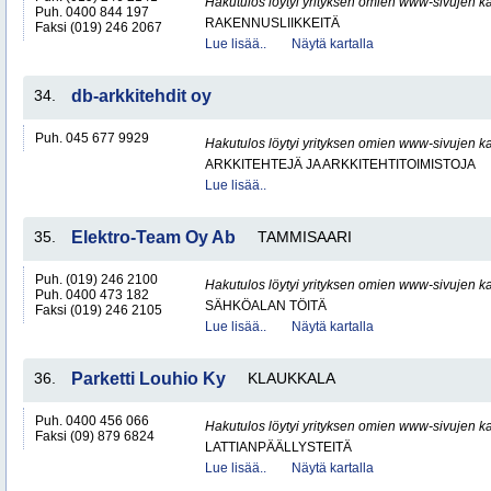
Hakutulos löytyi yrityksen omien www-sivujen ka
Puh. 0400 844 197
RAKENNUSLIIKKEITÄ
Faksi (019) 246 2067
Lue lisää..
Näytä kartalla
34.
db-arkkitehdit oy
Puh. 045 677 9929
Hakutulos löytyi yrityksen omien www-sivujen ka
ARKKITEHTEJÄ JA ARKKITEHTITOIMISTOJA
Lue lisää..
35.
Elektro-Team Oy Ab
TAMMISAARI
Puh. (019) 246 2100
Hakutulos löytyi yrityksen omien www-sivujen ka
Puh. 0400 473 182
SÄHKÖALAN TÖITÄ
Faksi (019) 246 2105
Lue lisää..
Näytä kartalla
36.
Parketti Louhio Ky
KLAUKKALA
Puh. 0400 456 066
Hakutulos löytyi yrityksen omien www-sivujen ka
Faksi (09) 879 6824
LATTIANPÄÄLLYSTEITÄ
Lue lisää..
Näytä kartalla