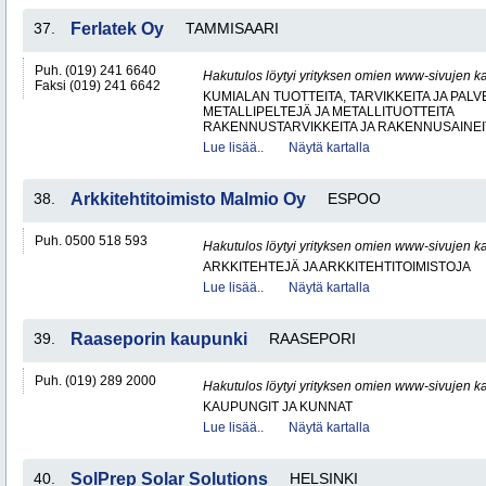
37.
Ferlatek Oy
TAMMISAARI
Puh. (019) 241 6640
Hakutulos löytyi yrityksen omien www-sivujen ka
Faksi (019) 241 6642
KUMIALAN TUOTTEITA, TARVIKKEITA JA PAL
METALLIPELTEJÄ JA METALLITUOTTEITA
RAKENNUSTARVIKKEITA JA RAKENNUSAINEI
Lue lisää..
Näytä kartalla
38.
Arkkitehtitoimisto Malmio Oy
ESPOO
Puh. 0500 518 593
Hakutulos löytyi yrityksen omien www-sivujen ka
ARKKITEHTEJÄ JA ARKKITEHTITOIMISTOJA
Lue lisää..
Näytä kartalla
39.
Raaseporin kaupunki
RAASEPORI
Puh. (019) 289 2000
Hakutulos löytyi yrityksen omien www-sivujen ka
KAUPUNGIT JA KUNNAT
Lue lisää..
Näytä kartalla
40.
SolPrep Solar Solutions
HELSINKI