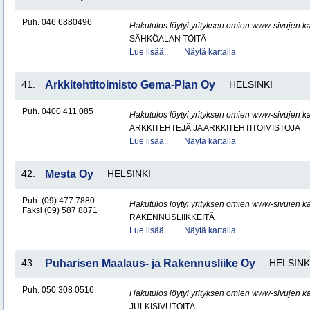
Puh. 046 6880496
Hakutulos löytyi yrityksen omien www-sivujen ka
SÄHKÖALAN TÖITÄ
Lue lisää..
Näytä kartalla
41.
Arkkitehtitoimisto Gema-Plan Oy
HELSINKI
Puh. 0400 411 085
Hakutulos löytyi yrityksen omien www-sivujen ka
ARKKITEHTEJÄ JA ARKKITEHTITOIMISTOJA
Lue lisää..
Näytä kartalla
42.
Mesta Oy
HELSINKI
Puh. (09) 477 7880
Hakutulos löytyi yrityksen omien www-sivujen ka
Faksi (09) 587 8871
RAKENNUSLIIKKEITÄ
Lue lisää..
Näytä kartalla
43.
Puharisen Maalaus- ja Rakennusliike Oy
HELSINK
Puh. 050 308 0516
Hakutulos löytyi yrityksen omien www-sivujen ka
JULKISIVUTÖITÄ