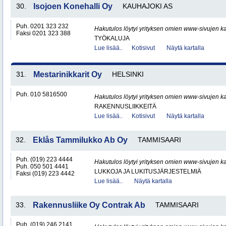
30.
Isojoen Konehalli Oy
KAUHAJOKI AS
Puh. 0201 323 232
Hakutulos löytyi yrityksen omien www-sivujen ka
Faksi 0201 323 388
TYÖKALUJA
Lue lisää..
Kotisivut
Näytä kartalla
31.
Mestarinikkarit Oy
HELSINKI
Puh. 010 5816500
Hakutulos löytyi yrityksen omien www-sivujen ka
RAKENNUSLIIKKEITÄ
Lue lisää..
Kotisivut
Näytä kartalla
32.
Eklås Tammilukko Ab Oy
TAMMISAARI
Puh. (019) 223 4444
Hakutulos löytyi yrityksen omien www-sivujen ka
Puh. 050 501 4441
LUKKOJA JA LUKITUSJÄRJESTELMIÄ
Faksi (019) 223 4442
Lue lisää..
Näytä kartalla
33.
Rakennusliike Oy Contrak Ab
TAMMISAARI
Puh. (019) 246 2141