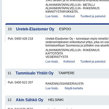
1945 lähtien ja on erikoistunut erityisesti teollisu
ALIHANKINTAPALVELUJA - METALLI
ALIHANKINTAPALVELUJA - RAKENNUS
KIINNITYSTARVIKKEITA..
Lue lisää..
Kotisivut
Tuotteet ja palvelut
10.
Uretek-Elastomer Oy
ESPOO
Puh. 0400 426 218
Uretek-Elastomer Oy – tunnetaan myös nimellä
vedeneristykseen erikoistunut yritys, joka on ura
toimialueillaan Suomessa ja joillakin osa-aluei
ALIHANKINTAPALVELUJA - RAKENNUS
KATTOTÖITÄ
VESIERISTYSTÄ
Lue lisää..
Kotisivut
Tuotteet ja palvelut
11.
Tammisalo Yhtiöt Oy
TAMPERE
Puh. 0400 622 207
RAKENNUSSANEERAUSTA
Lue lisää..
Näytä kartalla
12.
Akin Sähkö Oy
HELSINKI