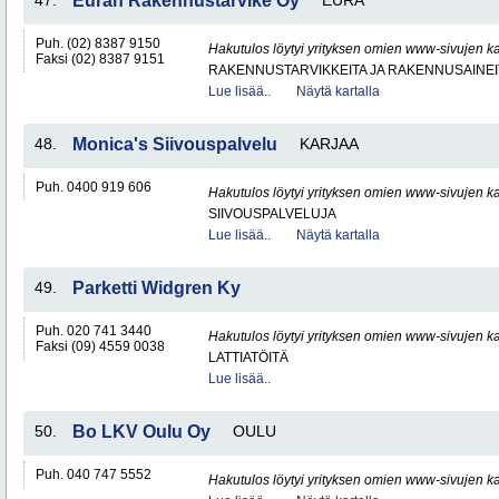
47.
Euran Rakennustarvike Oy
EURA
Puh. (02) 8387 9150
Hakutulos löytyi yrityksen omien www-sivujen ka
Faksi (02) 8387 9151
RAKENNUSTARVIKKEITA JA RAKENNUSAINEI
Lue lisää..
Näytä kartalla
48.
Monica's Siivouspalvelu
KARJAA
Puh. 0400 919 606
Hakutulos löytyi yrityksen omien www-sivujen ka
SIIVOUSPALVELUJA
Lue lisää..
Näytä kartalla
49.
Parketti Widgren Ky
Puh. 020 741 3440
Hakutulos löytyi yrityksen omien www-sivujen ka
Faksi (09) 4559 0038
LATTIATÖITÄ
Lue lisää..
50.
Bo LKV Oulu Oy
OULU
Puh. 040 747 5552
Hakutulos löytyi yrityksen omien www-sivujen ka