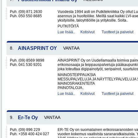
Puh. (09) 871 2630
Vuodesta 1994 asti on Putkitekniikka Oy ollut L
Puh. 050 550 8685
asennus ja huoltoliike. Meiltä saat kaikki LVI-as
yksityisille, taloyhtiöille ja yrityksille. Soita..
PUTKITÖITÄ
Lue lisää..
Kotisivut
Tuotteet ja palvelut
8.
AINASPRINT OY
VANTAA
Puh. (09) 8569 9898
AINASPRINT Oy on Uudellamaalla toimiva paino
Puh. 041 530 9201
erikoisosaaja ja teippauspalveluja pääkaupunkis
joka toteuttaa digipainotyöt, seripainot, suurtulo
MAINOSTEIPPAUKSIA
MESSUPALVELUJA JA NÄYTTELYPALVELUJA 
MAINOSRAKENTEITA
PAINOTALOJA..
Lue lisää..
Kotisivut
Tuotteet ja palvelut
9.
Er-Te Oy
VANTAA
Puh. (09) 896 229
ER-TE Oy on suomalainen erikoissaranoiden valmi
Puh. +358 400 424 027
vuoden kokemus vaativista saranaratkaisuista. Y