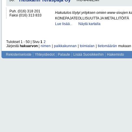
Puh. (016) 318 201
Hakutulos löytyi yrityksen omien www-sivujen ka
Faksi (016) 313 833
KONEPAJATEOLLISUUTTA JA METALLITÖITÄ
Lue lisää..
Näytä kartalla
Tulokset 1 - 50 | Sivu
1
2
Järjestä
hakuarvon
|
nimen
|
paikkakunnan
|
toimialan
|
tietomäärän
mukaan
Rekisteriseloste
Yhteystiedot
Palaute
Lisää Suosikkeihin
Hakemisto