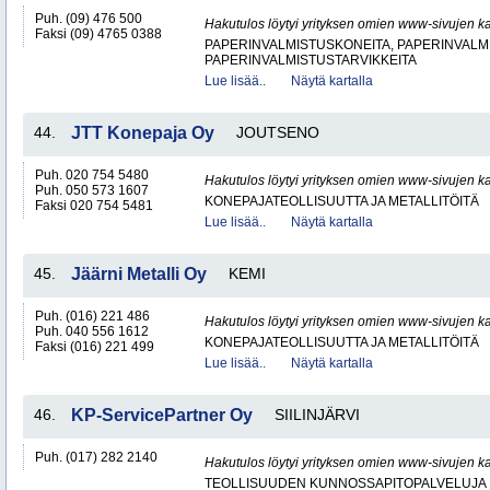
Puh. (09) 476 500
Hakutulos löytyi yrityksen omien www-sivujen ka
Faksi (09) 4765 0388
PAPERINVALMISTUSKONEITA, PAPERINVALMI
PAPERINVALMISTUSTARVIKKEITA
Lue lisää..
Näytä kartalla
44.
JTT Konepaja Oy
JOUTSENO
Puh. 020 754 5480
Hakutulos löytyi yrityksen omien www-sivujen ka
Puh. 050 573 1607
KONEPAJATEOLLISUUTTA JA METALLITÖITÄ
Faksi 020 754 5481
Lue lisää..
Näytä kartalla
45.
Jäärni Metalli Oy
KEMI
Puh. (016) 221 486
Hakutulos löytyi yrityksen omien www-sivujen ka
Puh. 040 556 1612
KONEPAJATEOLLISUUTTA JA METALLITÖITÄ
Faksi (016) 221 499
Lue lisää..
Näytä kartalla
46.
KP-ServicePartner Oy
SIILINJÄRVI
Puh. (017) 282 2140
Hakutulos löytyi yrityksen omien www-sivujen ka
TEOLLISUUDEN KUNNOSSAPITOPALVELUJA