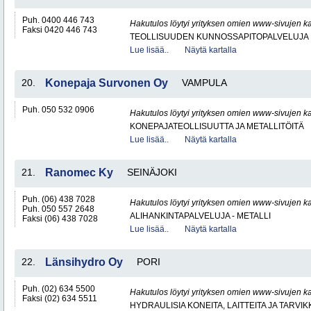
Puh. 0400 446 743
Hakutulos löytyi yrityksen omien www-sivujen ka
Faksi 0420 446 743
TEOLLISUUDEN KUNNOSSAPITOPALVELUJA
Lue lisää..
Näytä kartalla
20.
Konepaja Survonen Oy
VAMPULA
Puh. 050 532 0906
Hakutulos löytyi yrityksen omien www-sivujen ka
KONEPAJATEOLLISUUTTA JA METALLITÖITÄ
Lue lisää..
Näytä kartalla
21.
Ranomec Ky
SEINÄJOKI
Puh. (06) 438 7028
Hakutulos löytyi yrityksen omien www-sivujen ka
Puh. 050 557 2648
ALIHANKINTAPALVELUJA - METALLI
Faksi (06) 438 7028
Lue lisää..
Näytä kartalla
22.
Länsihydro Oy
PORI
Puh. (02) 634 5500
Hakutulos löytyi yrityksen omien www-sivujen ka
Faksi (02) 634 5511
HYDRAULISIA KONEITA, LAITTEITA JA TARVIK