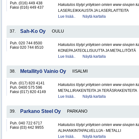
Puh. (016) 449 438
Hakutulos löytyi yrityksen omien www-sivujen ka
Faksi (016) 449 437
LASERLEIKKAUSTA JA LASERLAITTEITA
Lue lisää..
Näytä kartalla
37.
Sah-Ko Oy
OULU
Puh. 020 744 8500
Hakutulos löytyi yrityksen omien www-sivujen ka
Faksi 020 744 8510
KONEPAJATEOLLISUUTTA JA METALLITÖITÄ
Lue lisää..
Näytä kartalla
38.
Metallityö Vainio Oy
IISALMI
Puh. (017) 820 4141
Hakutulos löytyi yrityksen omien www-sivujen ka
Puh. 0400 575 596
METALLIRAKENTEITA JA TERÄSRAKENTEITA
Faksi (017) 820 4149
Lue lisää..
Näytä kartalla
39.
Parkano Steel Oy
PARKANO
Puh. 040 722 6717
Hakutulos löytyi yrityksen omien www-sivujen ka
Faksi (03) 442 9955
ALIHANKINTAPALVELUJA - METALLI
Lue lisää..
Näytä kartalla