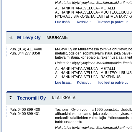
Hakutulos löytyi yrityksen Markkinapaikka-ilmoi
ALIHANKINTAPALVELUJA - METALLI
ALIHANKINTAPALVELUJA - MUU TEOLLISUUS
HYDRAULISIA KONEITA, LAITTEITA JA TARVIKK
Lue lisää..
Kotisivut
Tuotteet ja palvelut
6.
M-Levy Oy
MUURAME
Puh. (014) 411 4400
M-Levy Oy on Muuramessa toimiva ohutlevytuotte
Puh. 044 277 8358
metallituotteiden sopimusvalmistaja, joka palvele
laitevalmistajia, konepajoja, rakennusalaa ja yri
Hakutulos löytyi yrityksen Markkinapaikka-ilmoi
ALIHANKINTAPALVELUJA - METALLI
ALIHANKINTAPALVELUJA - MUU TEOLLISUUS
ALIHANKINTAPALVELUJA - RAKENNUS..
Lue lisää..
Kotisivut
Tuotteet ja palvelut
7.
Tecnomill Oy
KLAUKKALA
Puh. 0400 899 430
Tecnomill Oy on vuonna 1995 perustettu Uudell
Puh. 0400 899 431
alihankintakoneistamo, joka palvelee erityisesti 
mekaniikkalaitteiden valmistajia. Ydinosaamis
tarkkuuskoneistu..
Hakutulos löytyi yrityksen Markkinapaikka-ilmoi