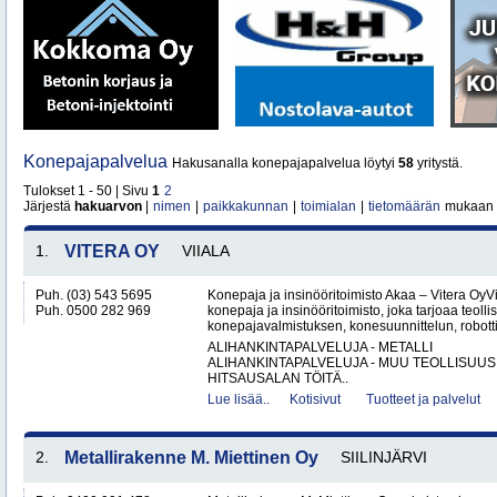
Konepajapalvelua
Hakusanalla konepajapalvelua löytyi
58
yritystä.
Tulokset 1 - 50 | Sivu
1
2
Järjestä
hakuarvon
|
nimen
|
paikkakunnan
|
toimialan
|
tietomäärän
mukaan
1.
VITERA OY
VIIALA
Puh. (03) 543 5695
Konepaja ja insinööritoimisto Akaa – Vitera OyV
Puh. 0500 282 969
konepaja ja insinööritoimisto, joka tarjoaa teolli
konepajavalmistuksen, konesuunnittelun, robotti
ALIHANKINTAPALVELUJA - METALLI
ALIHANKINTAPALVELUJA - MUU TEOLLISUUS
HITSAUSALAN TÖITÄ..
Lue lisää..
Kotisivut
Tuotteet ja palvelut
2.
Metallirakenne M. Miettinen Oy
SIILINJÄRVI