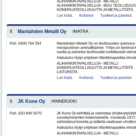
ALIHANKINTAPALVELUJA - METALLI
ALIHANKINTAPALVELUJA - MUU TEOLLISUUS
KONEPAJATEOLLISUUTTA JA METALLITÖITÄ..
Lue lisää..
Kotisivut
Tuotteet ja palvelut
8.
Manlahden Metalli Oy
IMATRA
Puh. 0400 764 354
Manlahden Metalli Oy on teollisuuden asennus-, 
monipuolinen ammattilainen. Yritys on toiminut k
vuotta ja palvelee teollisuutta luotettavasti vahval
Hakutulos löytyi yrityksen Markkinapaikka-ilmoi
ALIHANKINTAPALVELUJA - METALLI
KONEPAJATEOLLISUUTTA JA METALLITÖITÄ
LAITUREITA..
Lue lisää..
Kotisivut
Tuotteet ja palvelut
9.
JK Kone Oy
HINNERJOKI
Puh. (02) 846 5070
JK Kone Oy kehittää ja valmistaa ohutlevytyöst
vuosikymmenten kokemuksella. Vuodesta 1972 lä
valmistanut koneita ja laitteita vaativaan ohutlevy
Hakutulos löytyi yrityksen Markkinapaikka-ilmoi
ALIHANKINTAPALVELUJA - METALLI