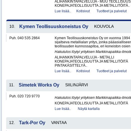
ALIHANKINTAPALVELUJA - MUU TEOLLISUUS
KONEPAJATEOLLISUUTTA JA METALLITÖITÄ..
Lue lisää..
Kotisivut
Tuotteet ja palvelut
10.
Kymen Teollisuuskoneistus Oy
KOUVOLA
Puh. 040 535 2864
Kymen Teollisuuskoneistus Oy on vuonna 1994 
sijaitseva metallialan yritys, jonka pääasiallise
teollisuuden kunnossapitoa, eri koneiston osien 
Hakutulos löytyi yrityksen Markkinapaikka-ilmoi
ALIHANKINTAPALVELUJA - METALLI
KONEPAJATEOLLISUUTTA JA METALLITÖITÄ
PINTAKÄSITTELYÄ..
Lue lisää..
Kotisivut
Tuotteet ja palvelut
11.
Simetek Works Oy
SIILINJÄRVI
Puh. 020 720 9770
Hakutulos löytyi yrityksen Markkinapaikka-ilmoi
KONEPAJATEOLLISUUTTA JA METALLITÖITÄ
Lue lisää..
Näytä kartalla
12.
Tark-Por Oy
VANTAA