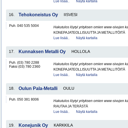
Lue lisää..
Näytä kartalla
16.
Tehokoneistus Oy
IISVESI
Puh. 040 535 5004
Hakutulos löytyi yrityksen omien www-sivujen ka
KONEPAJATEOLLISUUTTA JA METALLITÖITÄ
Lue lisää..
Näytä kartalla
17.
Kunnaksen Metalli Oy
HOLLOLA
Puh. (03) 780 2288
Hakutulos löytyi yrityksen omien www-sivujen ka
Faksi (03) 780 2360
KONEPAJATEOLLISUUTTA JA METALLITÖITÄ
Lue lisää..
Näytä kartalla
18.
Oulun Pala-Metalli
OULU
Puh. 050 381 8006
Hakutulos löytyi yrityksen omien www-sivujen ka
RAUTAA JA TERÄSTÄ
Lue lisää..
Näytä kartalla
19.
Konejunik Oy
KARKKILA