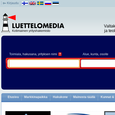
Kirjaudu
Valta
ja te
Kotimainen yrityshakemisto
Toimiala
, hakusana, yrityksen nimi
?
Alue
, kunta, osoite
Etusivu
Markkinapaikka
Hakukone
Mainosta täällä
Kunnat & 