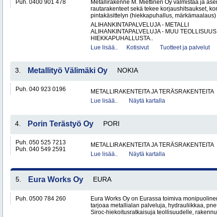
Puh. 0400 901 478
Metallirakenne M. Miettinen Oy valmistaa ja ase
rautarakenteet sekä tekee korjaushitsaukset, ko
pintakäsittelyn (hiekkapuhallus, märkämaalaus) v
ALIHANKINTAPALVELUJA - METALLI
ALIHANKINTAPALVELUJA - MUU TEOLLISUUS
HIEKKAPUHALLUSTA..
Lue lisää..
Kotisivut
Tuotteet ja palvelut
3.
Metallityö Välimäki Oy
NOKIA
Puh. 040 923 0196
METALLIRAKENTEITA JA TERÄSRAKENTEITA
Lue lisää..
Näytä kartalla
4.
Porin Terästyö Oy
PORI
Puh. 050 525 7213
METALLIRAKENTEITA JA TERÄSRAKENTEITA
Puh. 040 549 2591
Lue lisää..
Näytä kartalla
5.
Eura Works Oy
EURA
Puh. 0500 784 260
Eura Works Oy on Eurassa toimiva monipuolinen
tarjoaa metallialan palveluja, hydrauliikkaa, pn
Siroc-hiekoitusratkaisuja teollisuudelle, rakennus