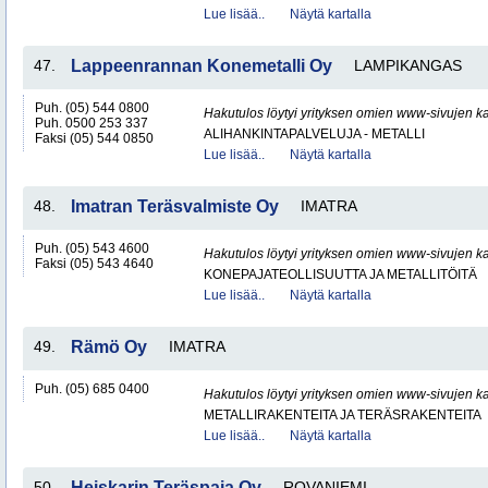
Lue lisää..
Näytä kartalla
47.
Lappeenrannan Konemetalli Oy
LAMPIKANGAS
Puh. (05) 544 0800
Hakutulos löytyi yrityksen omien www-sivujen ka
Puh. 0500 253 337
ALIHANKINTAPALVELUJA - METALLI
Faksi (05) 544 0850
Lue lisää..
Näytä kartalla
48.
Imatran Teräsvalmiste Oy
IMATRA
Puh. (05) 543 4600
Hakutulos löytyi yrityksen omien www-sivujen ka
Faksi (05) 543 4640
KONEPAJATEOLLISUUTTA JA METALLITÖITÄ
Lue lisää..
Näytä kartalla
49.
Rämö Oy
IMATRA
Puh. (05) 685 0400
Hakutulos löytyi yrityksen omien www-sivujen ka
METALLIRAKENTEITA JA TERÄSRAKENTEITA
Lue lisää..
Näytä kartalla
50.
Heiskarin Teräspaja Oy
ROVANIEMI