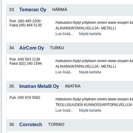
33.
Temeran Oy
HÄRMÄ
Puh. (06) 485 2200
Hakutulos löytyi yrityksen omien www-sivujen ka
Faksi (06) 484 5135
ALIHANKINTAPALVELUJA - METALLI
Lue lisää..
Näytä kartalla
34.
AirCom Oy
TURKU
Puh. 040 503 1136
Hakutulos löytyi yrityksen omien www-sivujen ka
Faksi (02) 240 1594
ALIHANKINTAPALVELUJA - METALLI
Lue lisää..
Näytä kartalla
35.
Imatran Metalli Oy
IMATRA
Puh. 045 670 5082
Hakutulos löytyi yrityksen omien www-sivujen ka
TEOLLISUUDEN KUNNOSSAPITOPALVELUJA
Lue lisää..
Näytä kartalla
36.
Corrotech
TORNIO