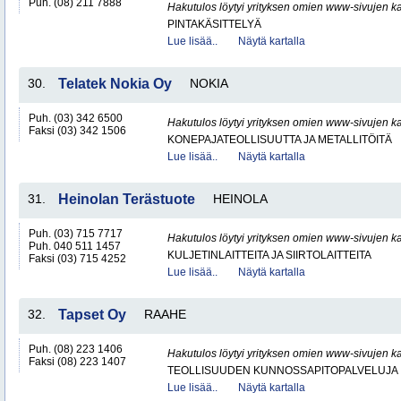
Puh. (08) 211 7888
Hakutulos löytyi yrityksen omien www-sivujen ka
PINTAKÄSITTELYÄ
Lue lisää..
Näytä kartalla
30.
Telatek Nokia Oy
NOKIA
Puh. (03) 342 6500
Hakutulos löytyi yrityksen omien www-sivujen ka
Faksi (03) 342 1506
KONEPAJATEOLLISUUTTA JA METALLITÖITÄ
Lue lisää..
Näytä kartalla
31.
Heinolan Terästuote
HEINOLA
Puh. (03) 715 7717
Hakutulos löytyi yrityksen omien www-sivujen ka
Puh. 040 511 1457
KULJETINLAITTEITA JA SIIRTOLAITTEITA
Faksi (03) 715 4252
Lue lisää..
Näytä kartalla
32.
Tapset Oy
RAAHE
Puh. (08) 223 1406
Hakutulos löytyi yrityksen omien www-sivujen ka
Faksi (08) 223 1407
TEOLLISUUDEN KUNNOSSAPITOPALVELUJA
Lue lisää..
Näytä kartalla