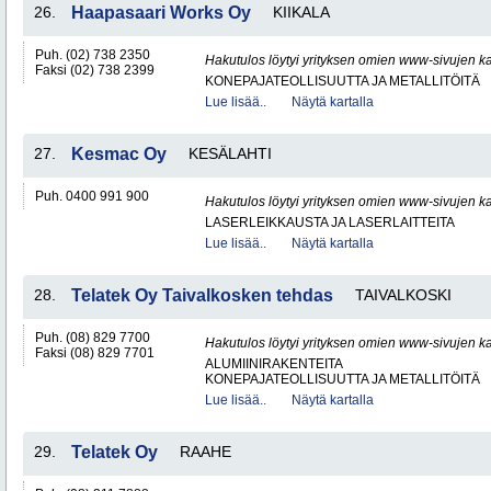
26.
Haapasaari Works Oy
KIIKALA
Puh. (02) 738 2350
Hakutulos löytyi yrityksen omien www-sivujen ka
Faksi (02) 738 2399
KONEPAJATEOLLISUUTTA JA METALLITÖITÄ
Lue lisää..
Näytä kartalla
27.
Kesmac Oy
KESÄLAHTI
Puh. 0400 991 900
Hakutulos löytyi yrityksen omien www-sivujen ka
LASERLEIKKAUSTA JA LASERLAITTEITA
Lue lisää..
Näytä kartalla
28.
Telatek Oy Taivalkosken tehdas
TAIVALKOSKI
Puh. (08) 829 7700
Hakutulos löytyi yrityksen omien www-sivujen ka
Faksi (08) 829 7701
ALUMIINIRAKENTEITA
KONEPAJATEOLLISUUTTA JA METALLITÖITÄ
Lue lisää..
Näytä kartalla
29.
Telatek Oy
RAAHE