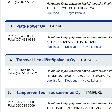
Puh. (09) 874 5566
Hakutulos löytyi yrityksen Markkinapaikka-ilmoi
TERIÄ, TEROITUSTA JA HUOLTOA
Lue lisää..
Näytä kartalla
13.
Plate Power Oy
LAPUA
Puh. (06) 433 0300
Hakutulos löytyi yrityksen omien www-sivujen ka
Faksi (06) 433 0333
ALIHANKINTAPALVELUJA - METALLI
Lue lisää..
Kotisivut
Näytä kartalla
14.
Transval Henkilöstöpalvelut Oy
TUUSULA
Puh. (09) 565 8520
Hakutulos löytyi yrityksen omien www-sivujen ka
Faksi (09) 5658 5252
HENKILÖSTÖVUOKRAUSTA JA TYÖVOIMANV
Lue lisää..
Kotisivut
Näytä kartalla
15.
Tampereen Teollisuusasennus Oy
TAMPERE
Puh. 020 785 0500
Hakutulos löytyi yrityksen omien www-sivujen ka
Faksi 020 785 0509
TEOLLISUUDEN KUNNOSSAPITOPALVELUJA