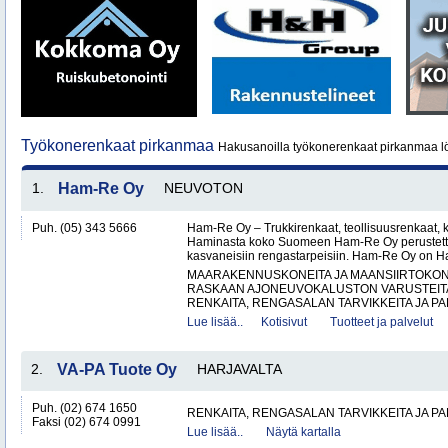
Työkonerenkaat pirkanmaa
Hakusanoilla työkonerenkaat pirkanmaa l
1.
Ham-Re Oy
NEUVOTON
Puh. (05) 343 5666
Ham-Re Oy – Trukkirenkaat, teollisuusrenkaat, k
Haminasta koko Suomeen Ham-Re Oy perustetti
kasvaneisiin rengastarpeisiin. Ham-Re Oy on 
MAARAKENNUSKONEITA JA MAANSIIRTOKONE
RASKAAN AJONEUVOKALUSTON VARUSTEITA 
RENKAITA, RENGASALAN TARVIKKEITA JA PA
Lue lisää..
Kotisivut
Tuotteet ja palvelut
2.
VA-PA Tuote Oy
HARJAVALTA
Puh. (02) 674 1650
RENKAITA, RENGASALAN TARVIKKEITA JA P
Faksi (02) 674 0991
Lue lisää..
Näytä kartalla