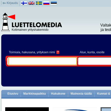
Kirjaudu
Valta
ja te
Kotimainen yrityshakemisto
Toimiala
, hakusana, yrityksen nimi
?
Alue
, kunta, osoite
Etusivu
Markkinapaikka
Hakukone
Mainosta täällä
Kunnat & 