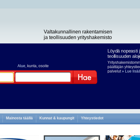
Valtakunnallinen rakentamisen
ja teollisuuden yrityshakemisto
Löydä nopeasti 
teollisuuden aloj
Yrityshakemistomme
Alue
, kunta, osoite
päättäjän yhteystie
palvelut
» Lue lisä
Hae
Mainosta täällä
Kunnat & kaupungit
Yhteystiedot