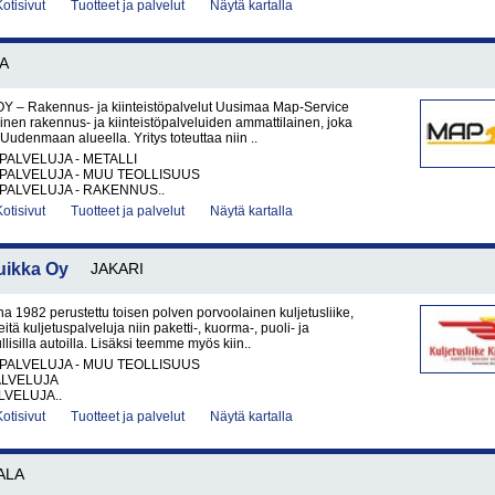
Kotisivut
Tuotteet ja palvelut
Näytä kartalla
A
Y – Rakennus- ja kiinteistöpalvelut Uusimaa Map-Service
nen rakennus- ja kiinteistöpalveluiden ammattilainen, joka
Uudenmaan alueella. Yritys toteuttaa niin ..
PALVELUJA - METALLI
PALVELUJA - MUU TEOLLISUUS
PALVELUJA - RAKENNUS..
Kotisivut
Tuotteet ja palvelut
Näytä kartalla
uikka Oy
JAKARI
1982 perustettu toisen polven porvoolainen kuljetusliike,
eitä kuljetuspalveluja niin paketti-, kuorma-, puoli- ja
lisilla autoilla. Lisäksi teemme myös kiin..
PALVELUJA - MUU TEOLLISUUS
ALVELUJA
VELUJA..
Kotisivut
Tuotteet ja palvelut
Näytä kartalla
ALA