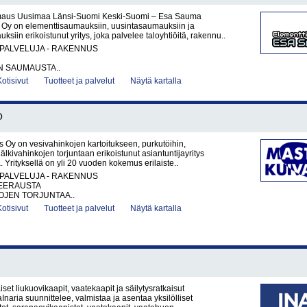
maus Uusimaa Länsi-Suomi Keski-Suomi – Esa Sauma
y on elementtisaumauksiin, uusintasaumauksiin ja
ksiin erikoistunut yritys, joka palvelee taloyhtiöitä, rakennu..
PALVELUJA - RAKENNUS
N SAUMAUSTA..
Kotisivut
Tuotteet ja palvelut
Näytä kartalla
O
 Oy on vesivahinkojen kartoitukseen, purkutöihin,
jälkivahinkojen torjuntaan erikoistunut asiantuntijayritys
 Yrityksellä on yli 20 vuoden kokemus erilaiste..
PALVELUJA - RAKENNUS
EERAUSTA
OJEN TORJUNTAA..
Kotisivut
Tuotteet ja palvelut
Näytä kartalla
iset liukuovikaapit, vaatekaapit ja säilytysratkaisut
Inaria suunnittelee, valmistaa ja asentaa yksilölliset