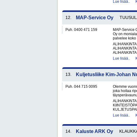
Lue lisää..
12.
MAP-Service Oy
TUUSUL
Puh. 0400 471 159
MAP-Service O
Oy on monialai
palvelee koko 
ALIHANKINTA
ALIHANKINTA
ALIHANKINTA
Lue lisää..
13.
Kuljetusliike Kim-Johan N
Puh. 044 715 0095
Olemme vuonna 
joka hoitaa rip
täysperävaunul
ALIHANKINTA
KIINTEISTÖP
KULJETUSPAL
Lue lisää..
14.
Kaluste ARK Oy
KLAUKK