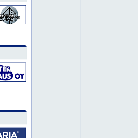
punavuori
puotila
roihuvuori
suutarila
töölö
lehtisaari
pirkanmaa
turku
pohjanmaa
pohjois-suomi
päijät-häme
alppila
etelä-suomi
hanko
hermanni
marjaniemi
metsälä
paloheinä
pukinmäki
tammisalo
lappi
satakunta
hamina
kotka
jyväskylä
pornainen
tapanila
vallila
vartiokylä
eiranranta