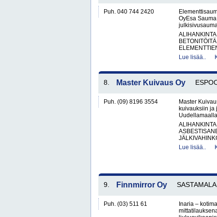
Puh. 040 744 2420
Elementtisau
OyEsa Sauma O
julkisivusaumau
ALIHANKINTA
BETONITÖITÄ
ELEMENTTIE
Lue lisää..
8.
Master Kuivaus Oy
ESPO
Puh. (09) 8196 3554
Master Kuivaus
kuivauksiin ja 
Uudellamaalla.
ALIHANKINTA
ASBESTISAN
JÄLKIVAHINK
Lue lisää..
9.
Finnmirror Oy
SASTAMALA
Puh. (03) 511 61
Inaria – kotima
mittatilauksena