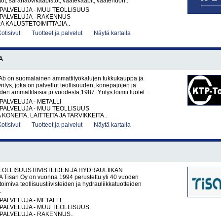
tot, saranaovikaapistot, vaatekaapit, vaatehuon..
PALVELUJA - MUU TEOLLISUUS
PALVELUJA - RAKENNUS
A KALUSTETOIMITTAJIA..
Kotisivut
Tuotteet ja palvelut
Näytä kartalla
A
Ab on suomalainen ammattityökalujen tukkukauppa ja
itys, joka on palvellut teollisuuden, konepajojen ja
en ammattilaisia jo vuodesta 1987. Yritys toimii luotet..
PALVELUJA - METALLI
PALVELUJA - MUU TEOLLISUUS
KONEITA, LAITTEITA JA TARVIKKEITA..
Kotisivut
Tuotteet ja palvelut
Näytä kartalla
TEOLLISUUSTIIVISTEIDEN JA HYDRAULIIKAN
Tisan Oy on vuonna 1994 perustettu yli 40 vuoden
oimiva teollisuustiivisteiden ja hydrauliikkatuotteiden
.
PALVELUJA - METALLI
PALVELUJA - MUU TEOLLISUUS
PALVELUJA - RAKENNUS..