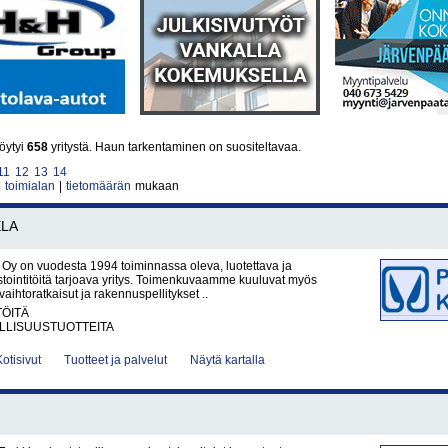
öytyi
658
yritystä. Haun tarkentaminen on suositeltavaa.
11
12
13
14
|
toimialan
|
tietomäärän
mukaan
LA
a Oy on vuodesta 1994 toiminnassa oleva, luotettava ja
tointitöitä tarjoava yritys. Toimenkuvaamme kuuluvat myös
nvaihtoratkaisut ja rakennuspellitykset ..
TÖITÄ
LLISUUSTUOTTEITA
Kotisivut
Tuotteet ja palvelut
Näytä kartalla