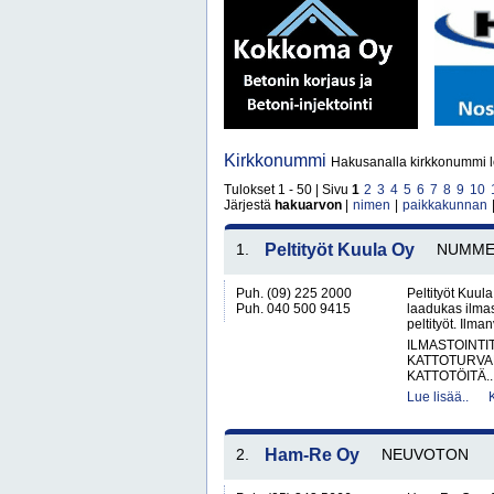
Kirkkonummi
Hakusanalla kirkkonummi l
Tulokset 1 - 50 | Sivu
1
2
3
4
5
6
7
8
9
10
Järjestä
hakuarvon
|
nimen
|
paikkakunnan
1.
Peltityöt Kuula Oy
NUMME
Puh. (09) 225 2000
Peltityöt Kuul
Puh. 040 500 9415
laadukas ilmas
peltityöt. Ilma
ILMASTOINTI
KATTOTURVA
KATTOTÖITÄ..
Lue lisää..
2.
Ham-Re Oy
NEUVOTON