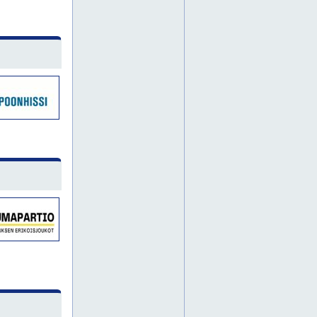
pajamäki
pohjois-haaga
kymenlaakso
lahti
arabianranta
aurinkolahti
eira
herttoniemi
jakomäki
jätkäsaari
kaarela
kallio
katajanokka
kontula
koskela
kruununhaka
kulosaari
kumpula
käpylä
laajasalo
malmi
malminkartano
maunula
mellunmäki
myllypuro
oulunkylä
pakila
pasila
pihlajamäki
puistola