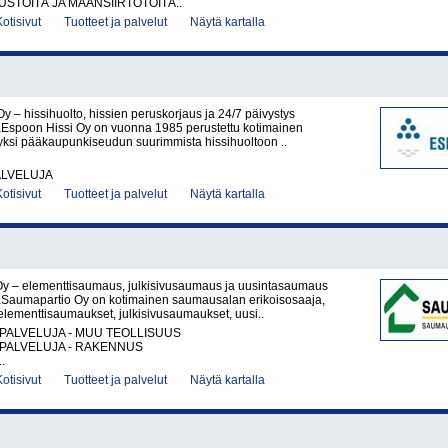
TÖITÄ JA MAANSIIRTOTÖITÄ..
Kotisivut
Tuotteet ja palvelut
Näytä kartalla
y – hissihuolto, hissien peruskorjaus ja 24/7 päivystys
Espoon Hissi Oy on vuonna 1985 perustettu kotimainen
 yksi pääkaupunkiseudun suurimmista hissihuoltoon ..
ALVELUJA
Kotisivut
Tuotteet ja palvelut
Näytä kartalla
y – elementtisaumaus, julkisivusaumaus ja uusintasaumaus
Saumapartio Oy on kotimainen saumausalan erikoisosaaja,
 elementtisaumaukset, julkisivusaumaukset, uusi..
PALVELUJA - MUU TEOLLISUUS
PALVELUJA - RAKENNUS
.
Kotisivut
Tuotteet ja palvelut
Näytä kartalla