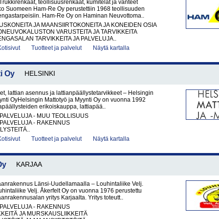
ukkirenkaat, teollisuusrenkaat, kumitelat ja vanteet
o Suomeen Ham-Re Oy perustettiin 1968 teollisuuden
rengastarpeisiin. Ham-Re Oy on Haminan Neuvottoma..
KONEITA JA MAANSIIRTOKONEITA JA KONEIDEN OSIA
ONEUVOKALUSTON VARUSTEITA JA TARVIKKEITA
ENGASALAN TARVIKKEITA JA PALVELUJA..
Kotisivut
Tuotteet ja palvelut
Näytä kartalla
i Oy
HELSINKI
et, lattian asennus ja lattianpäällystetarvikkeet – Helsingin
ynti OyHelsingin Mattotyö ja Myynti Oy on vuonna 1992
iapäällysteiden erikoiskauppa, lattiapää..
PALVELUJA - MUU TEOLLISUUS
PALVELUJA - RAKENNUS
LYSTEITÄ..
Kotisivut
Tuotteet ja palvelut
Näytä kartalla
Oy
KARJAA
anrakennus Länsi-Uudellamaalla – Louhintaliike Velj.
uhintaliike Velj. Åkerfelt Oy on vuonna 1976 perustettu
anrakennusalan yritys Karjaalta. Yritys toteutt..
PALVELUJA - RAKENNUS
KKEITÄ JA MURSKAUSLIIKKEITÄ