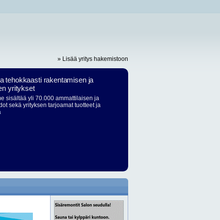
» Lisää yritys hakemistoon
ja tehokkaasti rakentamisen ja
en yritykset
 sisältää yli 70.000 ammattilaisen ja
dot sekä yrityksen tarjoamat tuotteet ja
ä