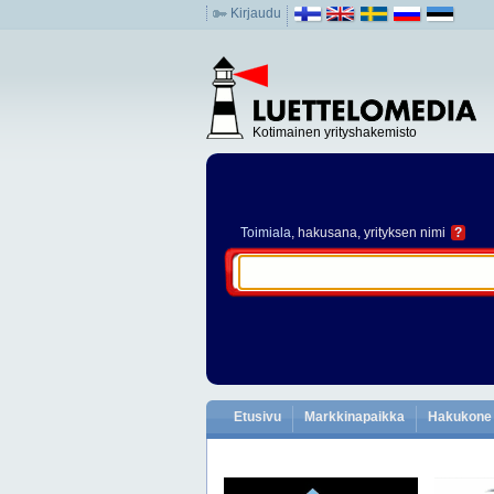
Kirjaudu
Kotimainen yrityshakemisto
Toimiala
, hakusana, yrityksen nimi
?
Etusivu
Markkinapaikka
Hakukone