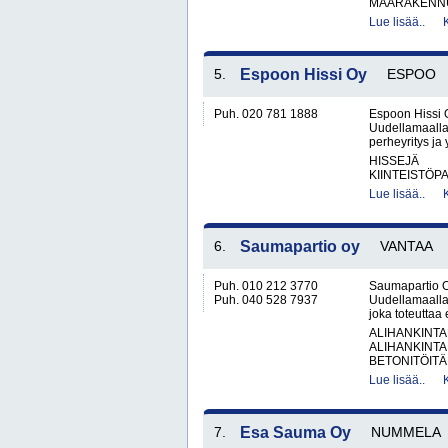
MAARAKENNUS
Lue lisää..
5.
Espoon Hissi Oy
ESPOO
Puh. 020 781 1888
Espoon Hissi O
Uudellamaalla
perheyritys ja
HISSEJÄ
KIINTEISTÖP
Lue lisää..
6.
Saumapartio oy
VANTAA
Puh. 010 212 3770
Saumapartio O
Puh. 040 528 7937
Uudellamaalla
joka toteuttaa
ALIHANKINTA
ALIHANKINTA
BETONITÖITÄ.
Lue lisää..
7.
Esa Sauma Oy
NUMMELA