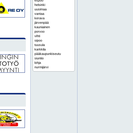
espoo
helsinki
uusimaa
vantaa
kerava
järvenpää
kauniainen
porvoo
vihti
sipoo
tuusula
karkkila
pääkaupunkiseutu
siuntio
lohja
nurmijärvi
loviisa
raasepori
hyvinkää
inkoo
varsinais-suomi
kannelmäki
keski-suomi
konala
lauttasaari
meilahti
pitäjänmäki
etelä-haaga
ruskeasuo
mäntsälä