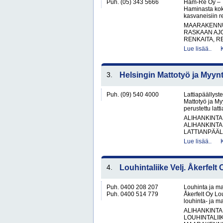
Puh. (05) 343 5666
Ham-Re Oy – Tr
Haminasta kok
kasvaneisiin 
MAARAKENNUS
RASKAAN AJ
RENKAITA, R
Lue lisää..
3.
Helsingin Mattotyö ja Myynt
Puh. (09) 540 4000
Lattiapäällyste
Mattotyö ja My
perustettu latt
ALIHANKINTA
ALIHANKINTA
LATTIANPÄÄL
Lue lisää..
4.
Louhintaliike Velj. Åkerfelt 
Puh. 0400 208 207
Louhinta ja ma
Puh. 0400 514 779
Åkerfelt Oy Lo
louhinta- ja ma
ALIHANKINTA
LOUHINTALII