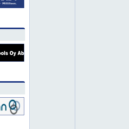
munkkisaari
pihlajisto
pikku huopalahti
pirkkola
puu-vallila
savela
siltamäki
askola
pukkila
tapaninvainio
artova
kanta-helsinki
karhusaari
kurkimäki
santahamina
suomenlinna
suurmetsä
vanhakaupunki
oulu
häme
munkkiniemi
naantali
raisio
nummela
lapinjärvi
myrskylä
pohjois-savo
riihimäki
tapulikaupunki
vartiosaari