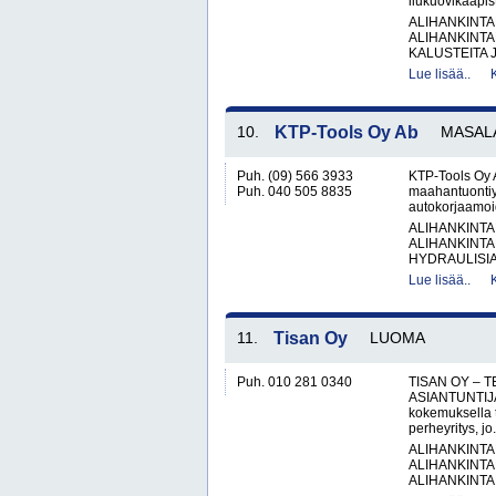
liukuovikaapis
ALIHANKINTA
ALIHANKINTA
KALUSTEITA J
Lue lisää..
10.
KTP-Tools Oy Ab
MASAL
Puh. (09) 566 3933
KTP-Tools Oy 
Puh. 040 505 8835
maahantuontiyr
autokorjaamoid
ALIHANKINTA
ALIHANKINTA
HYDRAULISIA 
Lue lisää..
11.
Tisan Oy
LUOMA
Puh. 010 281 0340
TISAN OY – 
ASIANTUNTIJA 
kokemuksella t
perheyritys, jo.
ALIHANKINTA
ALIHANKINTA
ALIHANKINTA