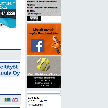
Lue lisää
(
1
/631)
kirkkonummi