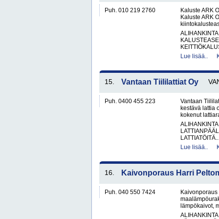
Puh. 010 219 2760
Kaluste ARK O
Kaluste ARK Oy
kiintokalustea
ALIHANKINTA
KALUSTEASE
KEITTIÖKALUS
Lue lisää..
15.
Vantaan Tiililattiat Oy
VA
Puh. 0400 455 223
Vantaan Tiilila
kestävä lattia
kokenut lattia
ALIHANKINTA
LATTIANPÄÄL
LATTIATÖITÄ..
Lue lisää..
16.
Kaivonporaus Harri Pelto
Puh. 040 550 7424
Kaivonporaus 
maalämpöurakoi
lämpökaivot, m
ALIHANKINTA