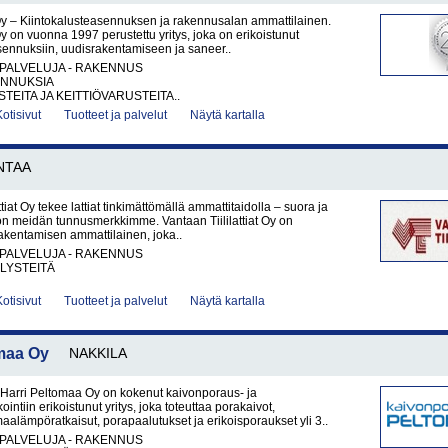
y – Kiintokalusteasennuksen ja rakennusalan ammattilainen.
 on vuonna 1997 perustettu yritys, joka on erikoistunut
sennuksiin, uudisrakentamiseen ja saneer..
PALVELUJA - RAKENNUS
NNUKSIA
TEITA JA KEITTIÖVARUSTEITA..
Kotisivut
Tuotteet ja palvelut
Näytä kartalla
NTAA
ttiat Oy tekee lattiat tinkimättömällä ammattitaidolla – suora ja
 on meidän tunnusmerkkimme. Vantaan Tiililattiat Oy on
rakentamisen ammattilainen, joka..
PALVELUJA - RAKENNUS
LYSTEITÄ
Kotisivut
Tuotteet ja palvelut
Näytä kartalla
maa Oy
NAKKILA
Harri Peltomaa Oy on kokenut kaivonporaus- ja
ntiin erikoistunut yritys, joka toteuttaa porakaivot,
aalämpöratkaisut, porapaalutukset ja erikoisporaukset yli 3..
PALVELUJA - RAKENNUS