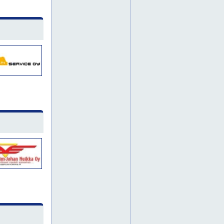
koko suomi
pohjois-pohjanmaa
tampere
karjala
savo
julkisivutyöt
korjausrakentaminen
kuopio
munkinseutu
torpparinmäki
toukola
töyrynummi
pohjois-karjala
vaasa
kouvola
salo
pori
rauma
kaarina
sadevesijärjestelmät
kaivuutyöt
maanrakennus
maanrakennuspalvelut
maanrakennustyöt
maansiirtotyöt
maarakennus
akryylisaumaukset
betonielementtien saumaus
elementtikorjaukset
elementtisaumaukset