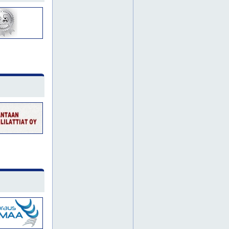
elementtisaumaus
elementtisaumausten korjaussuunnittelu
elementtisaumausten kuntoarvio
elementtisaumausten kuntoarviot
elementtisaumausten kuntotutkimus
elementtisaumaustyöt
huoltomaalaukset
huoltomaalaus
julkisivukorjaukset
julkisivukorjaus
julkisivusaumaukset
julkisivusaumaus
liikuntasaumaukset
ontelosaumaukset
palokatkosaumaukset
saumaus
saumaustyöt
silikonisaumaus
uretaanisaumaus
uusintasaumaukset
uusintasaumaus
joensuu
suomi
kuljetuspalvelut
kanta-häme
etelä-pohjanmaa
itä-suomi
keski-pohjanmaa
kokkola
länsi-suomi