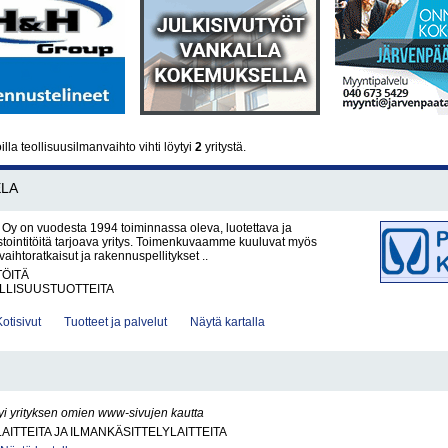
la teollisuusilmanvaihto vihti löytyi
2
yritystä.
LA
a Oy on vuodesta 1994 toiminnassa oleva, luotettava ja
tointitöitä tarjoava yritys. Toimenkuvaamme kuuluvat myös
nvaihtoratkaisut ja rakennuspellitykset ..
TÖITÄ
LLISUUSTUOTTEITA
Kotisivut
Tuotteet ja palvelut
Näytä kartalla
yi yrityksen omien www-sivujen kautta
AITTEITA JA ILMANKÄSITTELYLAITTEITA