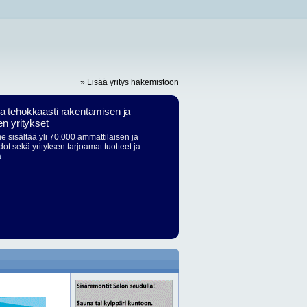
» Lisää yritys hakemistoon
ja tehokkaasti rakentamisen ja
en yritykset
 sisältää yli 70.000 ammattilaisen ja
dot sekä yrityksen tarjoamat tuotteet ja
ä