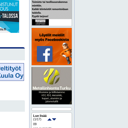
Lue lisää
(
1
/17)
09