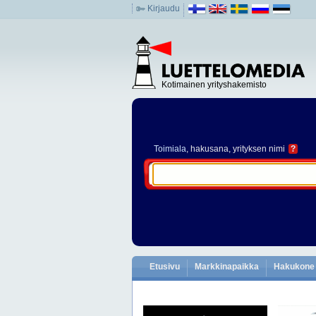
Kirjaudu
Kotimainen yrityshakemisto
Toimiala
, hakusana, yrityksen nimi
?
Etusivu
Markkinapaikka
Hakukone