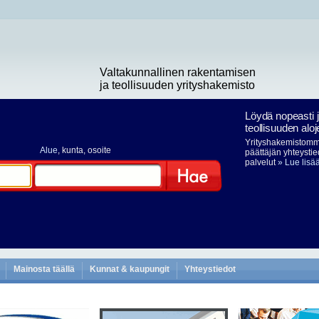
Valtakunnallinen rakentamisen
ja teollisuuden yrityshakemisto
Löydä nopeasti 
teollisuuden aloj
Yrityshakemistomme
Alue
, kunta, osoite
päättäjän yhteystie
palvelut
» Lue lisä
Hae
Mainosta täällä
Kunnat & kaupungit
Yhteystiedot