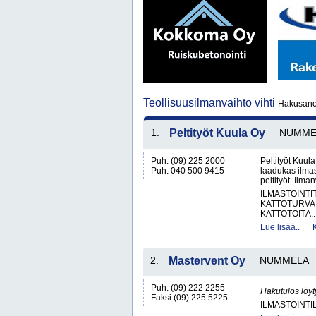
Teollisuusilmanvaihto vihti
Hakusanoil
1.
Peltityöt Kuula Oy
NUMME
Puh. (09) 225 2000
Peltityöt Kuul
Puh. 040 500 9415
laadukas ilmas
peltityöt. Ilma
ILMASTOINTI
KATTOTURVA
KATTOTÖITÄ..
Lue lisää..
2.
Mastervent Oy
NUMMELA
Puh. (09) 222 2255
Hakutulos löyt
Faksi (09) 225 5225
ILMASTOINTIL