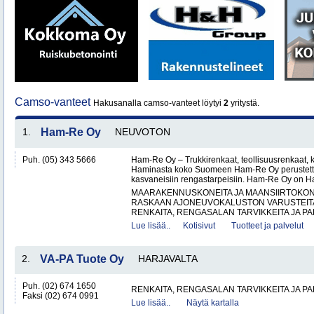
Camso-vanteet
Hakusanalla camso-vanteet löytyi
2
yritystä.
1.
Ham-Re Oy
NEUVOTON
Puh. (05) 343 5666
Ham-Re Oy – Trukkirenkaat, teollisuusrenkaat, k
Haminasta koko Suomeen Ham-Re Oy perustetti
kasvaneisiin rengastarpeisiin. Ham-Re Oy on 
MAARAKENNUSKONEITA JA MAANSIIRTOKONE
RASKAAN AJONEUVOKALUSTON VARUSTEITA 
RENKAITA, RENGASALAN TARVIKKEITA JA PA
Lue lisää..
Kotisivut
Tuotteet ja palvelut
2.
VA-PA Tuote Oy
HARJAVALTA
Puh. (02) 674 1650
RENKAITA, RENGASALAN TARVIKKEITA JA P
Faksi (02) 674 0991
Lue lisää..
Näytä kartalla