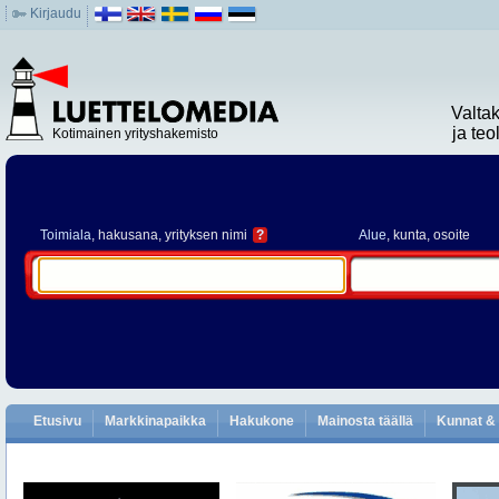
Kirjaudu
Valta
ja te
Kotimainen yrityshakemisto
Toimiala
, hakusana, yrityksen nimi
?
Alue
, kunta, osoite
Etusivu
Markkinapaikka
Hakukone
Mainosta täällä
Kunnat & 