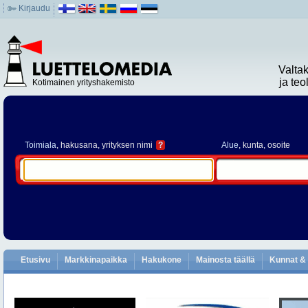
Kirjaudu
Valta
ja te
Kotimainen yrityshakemisto
Toimiala
, hakusana, yrityksen nimi
?
Alue
, kunta, osoite
Etusivu
Markkinapaikka
Hakukone
Mainosta täällä
Kunnat & 