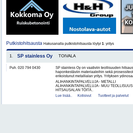
Putkistohitsausta
Hakusanalla putkistohitsausta löytyi
1
. yritys
1.
SP stainless Oy
TOIVALA
Puh. 020 794 0430
SP stainless Oy on vaativiin teollisuuden hitsaus
haponkestäviin materiaaleihin sekä prosessiteol
erikoistunut metallialan yritys. Yrityksen ydinosa
ALIHANKINTAPALVELUJA - METALLI
ALIHANKINTAPALVELUJA - MUU TEOLLISUUS
HITSAUSALAN TÖITÄ..
Lue lisää..
Kotisivut
Tuotteet ja palvelut