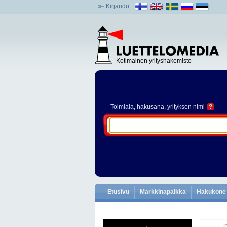
Kirjaudu
Kotimainen yrityshakemisto
Toimiala
, hakusana, yrityksen nimi
?
Etusivu
Markkinapaikka
Hakukone