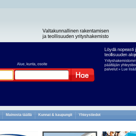
Valtakunnallinen rakentamisen
ja teollisuuden yrityshakemisto
Löydä nopeasti 
teollisuuden aloj
Yrityshakemistomme
Alue
, kunta, osoite
päättäjän yhteystie
palvelut
» Lue lisä
Hae
Mainosta täällä
Kunnat & kaupungit
Yhteystiedot