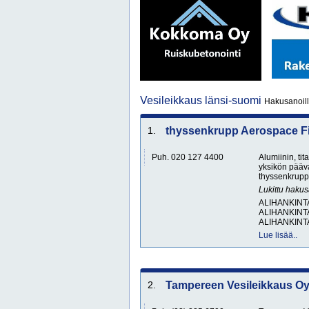
Vesileikkaus länsi-suomi
Hakusanoill
1.
thyssenkrupp Aerospace F
Puh. 020 127 4400
Alumiinin, ti
yksikön pääv
thyssenkrupp 
Lukittu haku
ALIHANKINT
ALIHANKINT
ALIHANKINT
Lue lisää..
2.
Tampereen Vesileikkaus O