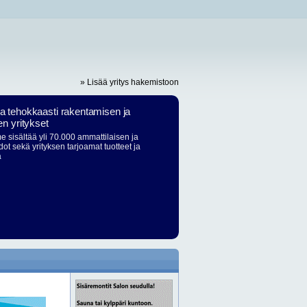
» Lisää yritys hakemistoon
ja tehokkaasti rakentamisen ja
en yritykset
 sisältää yli 70.000 ammattilaisen ja
dot sekä yrityksen tarjoamat tuotteet ja
ä