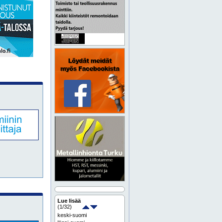
Lue lisää
(
1
/32)
keski-suomi