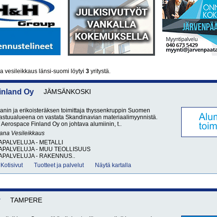
a vesileikkaus länsi-suomi löytyi
3
yritystä.
inland Oy
JÄMSÄNKOSKI
taanin ja erikoisteräksen toimittaja thyssenkruppin Suomen
astuualueena on vastata Skandinavian materiaalimyynnistä.
Aerospace Finland Oy on johtava alumiinin, t..
sana
Vesileikkaus
APALVELUJA - METALLI
APALVELUJA - MUU TEOLLISUUS
APALVELUJA - RAKENNUS..
Kotisivut
Tuotteet ja palvelut
Näytä kartalla
y
TAMPERE