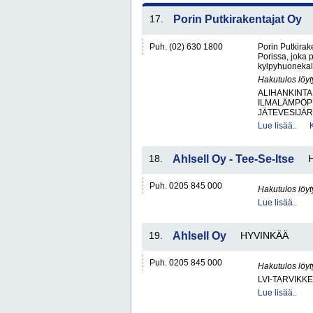
17.
Porin Putkirakentajat Oy
Puh. (02) 630 1800
Porin Putkirake
Porissa, joka 
kylpyhuonekalu
Hakutulos löyt
ALIHANKINTA
ILMALÄMPÖP
JÄTEVESIJÄR
Lue lisää..
18.
Ahlsell Oy - Tee-Se-Itse
Puh. 0205 845 000
Hakutulos löyt
Lue lisää..
19.
Ahlsell Oy
HYVINKÄÄ
Puh. 0205 845 000
Hakutulos löyt
LVI-TARVIKKE
Lue lisää..