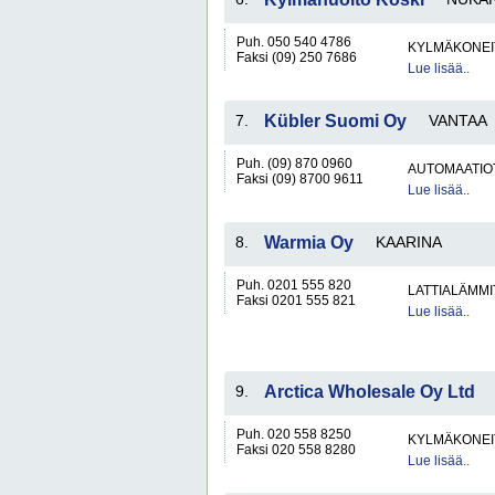
Puh. 050 540 4786
KYLMÄKONEI
Faksi (09) 250 7686
Lue lisää..
7.
Kübler Suomi Oy
VANTAA
Puh. (09) 870 0960
AUTOMAATIO
Faksi (09) 8700 9611
Lue lisää..
8.
Warmia Oy
KAARINA
Puh. 0201 555 820
LATTIALÄMM
Faksi 0201 555 821
Lue lisää..
9.
Arctica Wholesale Oy Ltd
Puh. 020 558 8250
KYLMÄKONEI
Faksi 020 558 8280
Lue lisää..