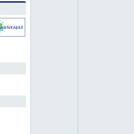
electrolux huolto
electrolux huolto ja varaosat
electrolux huolto kempele
electrolux huolto oulu
electrolux huolto oulun seutu
electrolux kodinkonehuolto
electrolux takuuhuolto
electrolux varaosat
ennakoiva sähkökunnossapito
ensto
ensto latausasema
ensto latausaseman asennus
ensto latausasemat
ensto lattialämmitys
ensto lämmittimet
ensto sulanapitokaapeli
ensto sähkötarvikkeet
ensto termostaatit
erikoislamppu
erikoislamput
erikoispistorasia
exxact kytkin
exxact pistorasia
filamenttilamppu
garo
garo dynaaminen kuormanhallinta
garo kuormanhallinta
garo latausasema
garo latausasema asennettuna
garo latausasema kempele