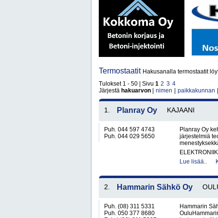
Termostaatit
Hakusanalla termostaatit löy
Tulokset 1 - 50 | Sivu
1
2
3
4
Järjestä
hakuarvon
|
nimen
|
paikkakunnan
1.
Planray Oy
KAJAANI
Puh. 044 597 4743
Planray Oy keh
Puh. 044 029 5650
järjestelmiä 
menestyksekkääs
ELEKTRONIIK
Lue lisää..
2.
Hammarin Sähkö Oy
OUL
Puh. (08) 311 5331
Hammarin Sähk
Puh. 050 377 8680
OuluHammarin 