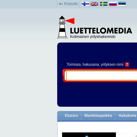
Kirjaudu
Kotimainen yrityshakemisto
Toimiala
, hakusana, yrityksen nimi
?
Etusivu
Markkinapaikka
Hakukone