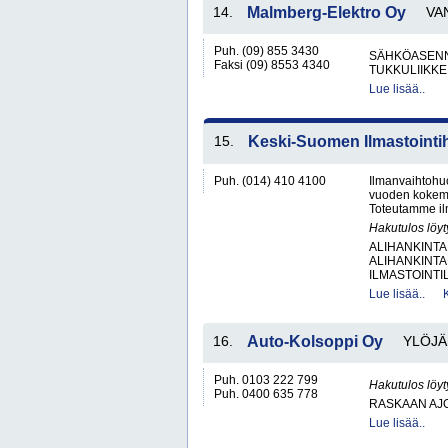
14.
Malmberg-Elektro Oy
VA
Puh. (09) 855 3430
SÄHKÖASENN
Faksi (09) 8553 4340
TUKKULIIKKE
Lue lisää..
15.
Keski-Suomen Ilmastointi
Puh. (014) 410 4100
Ilmanvaihtohuo
vuoden kokemuk
Toteutamme ilm
Hakutulos löyt
ALIHANKINTA
ALIHANKINTA
ILMASTOINTIL
Lue lisää..
16.
Auto-Kolsoppi Oy
YLÖJÄ
Puh. 0103 222 799
Hakutulos löyt
Puh. 0400 635 778
RASKAAN AJ
Lue lisää..