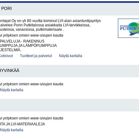
PORI
ntajat Oy on yli 80 vuotta toiminut LVI-alan asiantuntijayritys
palvelee Porin Putkitalossa asiakkaita LVI-tarvikkeissa,
steissa, varaosissa, putkimateriaale..
yi yrityksen omien www-sivujen kautta
PALVELUJA - RAKENNUS
UMPPUJA JA LÄMPÖPUMPPUJA
JESTELMIÄ..
Kotisivut
Tuotteet ja palvelut
Näytä kartalla
HYVINKÄÄ
yi yrityksen omien www-sivujen kautta
Näytä kartalla
yi yrityksen omien www-sivujen kautta
ITA JA LVI-MATERIAALEJA
Näytä kartalla