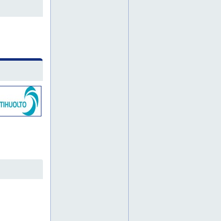
av-järjestelmät
beko huolto
beko huolto ja varaosat
beko kodinkonehuolto
beko takuuhuolto
beko varaosat
belid jälleenmyyjä
belid valaisimet
belid valaisin
by rydéns jälleenmyyjä
by rydéns valaisimet
by rydéns valaisin
cariitti jälleenmyyjä
cariitti valaisimet
cariitti valaisin
cylinda huolto
cylinda huolto ja varaosat
cylinda kodinkonehuolto
cylinda takuuhuolto
cylinda varaosat
data- ja teletarvikkeet
design-valaisimen korjaus
design-valaisimet
design-valaisimet oulu
design-valaisimet oulun seutu
design-valaisin
dynaaminen kuormanhallinta
eglo jälleenmyyjä
eglo valaisimet
eglo valaisin