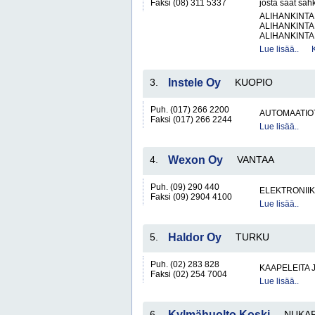
Faksi (08) 311 5337
josta saat säh
ALIHANKINTA
ALIHANKINTA
ALIHANKINTA
Lue lisää..
3.
Instele Oy
KUOPIO
Puh. (017) 266 2200
AUTOMAATIO
Faksi (017) 266 2244
Lue lisää..
4.
Wexon Oy
VANTAA
Puh. (09) 290 440
ELEKTRONII
Faksi (09) 2904 4100
Lue lisää..
5.
Haldor Oy
TURKU
Puh. (02) 283 828
KAAPELEITA 
Faksi (02) 254 7004
Lue lisää..
6.
Kylmähuolto Koski
NUKAR