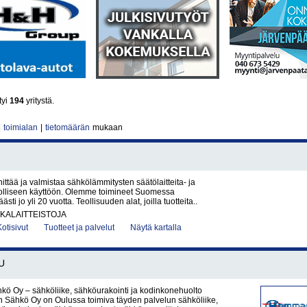
tyi
194
yritystä.
|
toimialan
|
tietomäärän
mukaan
ittää ja valmistaa sähkölämmitysten säätölaitteita- ja
teolliseen käyttöön. Olemme toimineet Suomessa
ti jo yli 20 vuotta. Teollisuuden alat, joilla tuotteita..
KALAITTEISTOJA
Kotisivut
Tuotteet ja palvelut
Näytä kartalla
U
ö Oy – sähköliike, sähköurakointi ja kodinkonehuolto
Sähkö Oy on Oulussa toimiva täyden palvelun sähköliike,