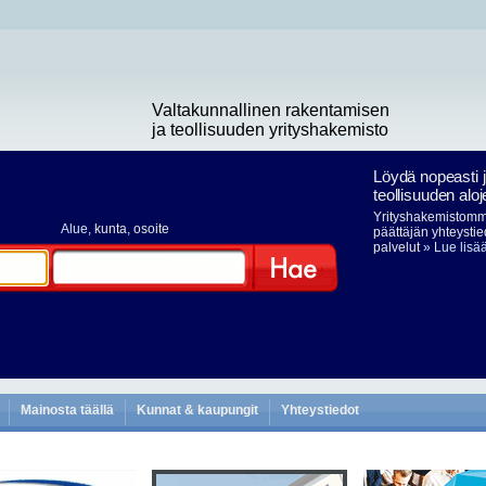
Valtakunnallinen rakentamisen
ja teollisuuden yrityshakemisto
Löydä nopeasti 
teollisuuden aloj
Yrityshakemistomme
Alue
, kunta, osoite
päättäjän yhteystie
palvelut
» Lue lisä
Hae
Mainosta täällä
Kunnat & kaupungit
Yhteystiedot