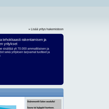
» Lisää yritys hakemistoon
ja tehokkaasti rakentamisen ja
en yritykset
 sisältää yli 70.000 ammattilaisen ja
dot sekä yrityksen tarjoamat tuotteet ja
ä