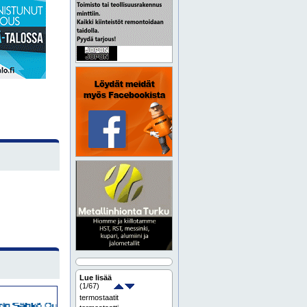
Lue lisää
(
1
/67)
termostaatit