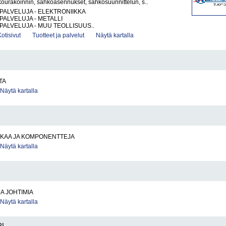
köurakoinnin, sähköasennukset, sähkösuunnittelun, s..
PALVELUJA - ELEKTRONIIKKA
PALVELUJA - METALLI
PALVELUJA - MUU TEOLLISUUS..
Kotisivut
Tuotteet ja palvelut
Näytä kartalla
TA
Näytä kartalla
KKAA JA KOMPONENTTEJA
Näytä kartalla
JA JOHTIMIA
Näytä kartalla
I