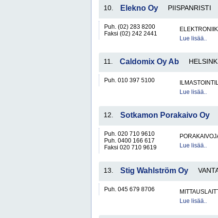
10.
Elekno Oy
PIISPANRISTI
Puh. (02) 283 8200
ELEKTRONIIK
Faksi (02) 242 2441
Lue lisää..
11.
Caldomix Oy Ab
HELSINK
Puh. 010 397 5100
ILMASTOINTIL
Lue lisää..
12.
Sotkamon Porakaivo Oy
Puh. 020 710 9610
PORAKAIVOJ
Puh. 0400 166 617
Lue lisää..
Faksi 020 710 9619
13.
Stig Wahlström Oy
VANT
Puh. 045 679 8706
MITTAUSLAIT
Lue lisää..