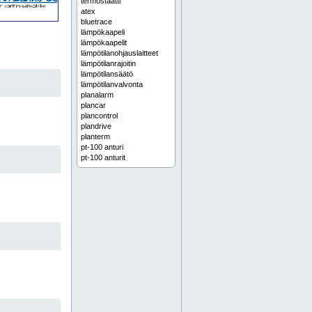
termostaatti
atex
bluetrace
lämpökaapeli
lämpökaapelit
lämpötilanohjauslaitteet
lämpötilanrajoitin
lämpötilansäätö
lämpötilanvalvonta
planalarm
plancar
plancontrol
plandrive
planterm
pt-100 anturi
pt-100 anturit
sähkölämmitysohjaimet
sähkölämmitysohjaimia
sähkölämmitysohjain
sähkölämmityssäätimet
sähkösaatot
termokaapelit
thermocouples
trace heating
trace heating controllers
valvontalaitteet
11 kw latausasema
22 kw latausasema
abb
abb asennuskalusteet