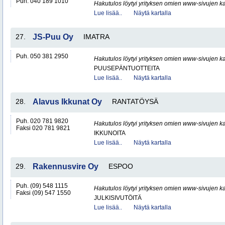
Puh. 040 189 1010
Hakutulos löytyi yrityksen omien www-sivujen ka
Lue lisää..
Näytä kartalla
27.
JS-Puu Oy
IMATRA
Puh. 050 381 2950
Hakutulos löytyi yrityksen omien www-sivujen ka
PUUSEPÄNTUOTTEITA
Lue lisää..
Näytä kartalla
28.
Alavus Ikkunat Oy
RANTATÖYSÄ
Puh. 020 781 9820
Hakutulos löytyi yrityksen omien www-sivujen ka
Faksi 020 781 9821
IKKUNOITA
Lue lisää..
Näytä kartalla
29.
Rakennusvire Oy
ESPOO
Puh. (09) 548 1115
Hakutulos löytyi yrityksen omien www-sivujen ka
Faksi (09) 547 1550
JULKISIVUTÖITÄ
Lue lisää..
Näytä kartalla