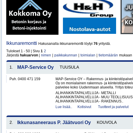
Ikkunaremontti
Hakusanalla ikkunaremontti löytyi
76
yritystä.
Tulokset 1 - 50 | Sivu
1
2
Järjestä
hakuarvon
|
nimen
|
paikkakunnan
|
toimialan
|
tietomäärän
mukaan
1.
MAP-Service Oy
TUUSULA
Puh. 0400 471 159
MAP-Service OY – Rakennus- ja kiinteistöpalv
Oy on monialainen rakennus- ja kiinteistöpalvel
palvelee koko Uudenmaan alueella. Yritys toteutt
ALIHANKINTAPALVELUJA - METALLI
ALIHANKINTAPALVELUJA - MUU TEOLLISUUS
ALIHANKINTAPALVELUJA - RAKENNUS..
Lue lisää..
Kotisivut
Tuotteet ja palvelut
2.
Ikkunasaneeraus P. Jäätvuori Oy
KOUVOLA