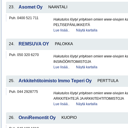
23.
Asomet Oy
NAANTALI
Puh. 0400 521 711
Hakutulos löytyi yrityksen omien www-sivujen ka
PELTISEPÄNLIIKKEITÄ
Lue lisää..
Näytä kartalla
24.
REMSUVA OY
PALOKKA
Puh. 050 320 6270
Hakutulos löytyi yrityksen omien www-sivujen ka
INSINÖÖRITOIMISTOJA
Lue lisää..
Näytä kartalla
25.
Arkkitehtitoimisto Immo Teperi Oy
PERTTULA
Puh. 044 2928775
Hakutulos löytyi yrityksen omien www-sivujen ka
ARKKITEHTEJÄ JA ARKKITEHTITOIMISTOJA
Lue lisää..
Näytä kartalla
26.
OnniRemontit Oy
KUOPIO