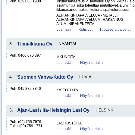
Puh. 029 080 1980
Ikkunasaneeraus P. Jäätvuori Oy on ikkuna- ja o
asiantuntija, joka toteuttaa metalliovet, alumiinio
ikkunasaneeraukset kokonaispalveluna suunnitt
ALIHANKINTAPALVELUJA - METALLI
ALIHANKINTAPALVELUJA - RAKENNUS
ALUMIINIRAKENTEITA..
Lue lisää..
Kotisivut
Tuotteet ja palvelut
3.
Tiimi-Ikkuna Oy
NAANTALI
Puh. 0400 670 397
IKKUNOITA
Lue lisää..
Näytä kartalla
4.
Suomen Vahva-Katto Oy
LUVIA
Puh. 045 879 8840
KATTOTÖITÄ
Lue lisää..
Näytä kartalla
5.
Ajan-Lasi / Itä-Helsingin Lasi Oy
HELSINKI
Puh. (09) 755 7979
LASITUSTÖITÄ
Faksi (09) 759 1771
Lue lisää..
Näytä kartalla