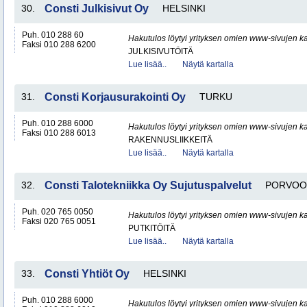
30.
Consti Julkisivut Oy
HELSINKI
Puh. 010 288 60
Hakutulos löytyi yrityksen omien www-sivujen ka
Faksi 010 288 6200
JULKISIVUTÖITÄ
Lue lisää..
Näytä kartalla
31.
Consti Korjausurakointi Oy
TURKU
Puh. 010 288 6000
Hakutulos löytyi yrityksen omien www-sivujen ka
Faksi 010 288 6013
RAKENNUSLIIKKEITÄ
Lue lisää..
Näytä kartalla
32.
Consti Talotekniikka Oy Sujutuspalvelut
PORVOO
Puh. 020 765 0050
Hakutulos löytyi yrityksen omien www-sivujen ka
Faksi 020 765 0051
PUTKITÖITÄ
Lue lisää..
Näytä kartalla
33.
Consti Yhtiöt Oy
HELSINKI
Puh. 010 288 6000
Hakutulos löytyi yrityksen omien www-sivujen ka