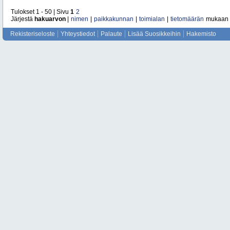
Tulokset 1 - 50 | Sivu
1
2
Järjestä
hakuarvon
|
nimen
|
paikkakunnan
|
toimialan
|
tietomäärän
mukaan
Rekisteriseloste
Yhteystiedot
Palaute
Lisää Suosikkeihin
Hakemisto