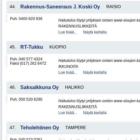
44.
Rakennus-Saneeraus J. Koski Oy
RAISIO
Puh. 0400 820 936
Hakutulos löytyi yrityksen omien www-sivujen ka
RAKENNUSLIIKKEITÄ
Lue lisää..
Näytä kartalla
45.
RT-Tukku
KUOPIO
Puh. 040 577 4324
Hakutulos löytyi yrityksen omien www-sivujen ka
Faksi (017) 262 6472
IKKUNOITA
Lue lisää..
Näytä kartalla
46.
Saksaikkuna Oy
HALIKKO
Puh. 050 520 6290
Hakutulos löytyi yrityksen omien www-sivujen ka
RAKENNUSLIIKKEITÄ
Lue lisää..
Näytä kartalla
47.
Teholehtinen Oy
TAMPERE
Puh. 040 573 0261