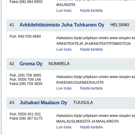
Faksi (06) 484 6950
IKKUNOITA
Lue lisää..
Näytä kartalla
41.
Arkkitehtitoimisto Juha Tuhkanen Oy
HELSINKI
Puh. 040 550 4660
Hakutulos löytyi yrityksen omien www-sivujen ka
ARKKITEHTEJÄ JA ARKKITEHTITOIMISTOJA
Lue lisää..
Näytä kartalla
42.
Groma Oy
NUMMELA
Puh. (09) 759 3665
Hakutulos löytyi yrityksen omien www-sivujen ka
Puh. 0500 709 146
RAKENNUSSANEERAUSTA
Faksi (09) 759 3655
Lue lisää..
Näytä kartalla
43.
Juhakari Maalaus Oy
TUUSULA
Puh. 0500 451 501
Hakutulos löytyi yrityksen omien www-sivujen ka
Faksi (09) 387 6175
MAALAUSLIIKKEITÄ JA MAALAREITA
Lue lisää..
Näytä kartalla