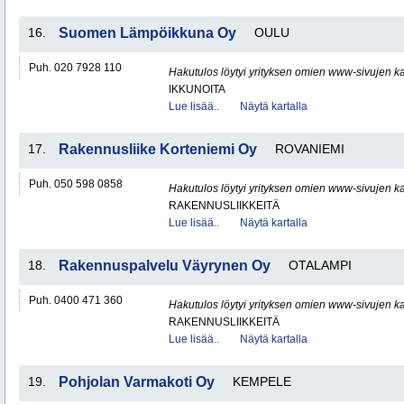
16.
Suomen Lämpöikkuna Oy
OULU
Puh. 020 7928 110
Hakutulos löytyi yrityksen omien www-sivujen ka
IKKUNOITA
Lue lisää..
Näytä kartalla
17.
Rakennusliike Korteniemi Oy
ROVANIEMI
Puh. 050 598 0858
Hakutulos löytyi yrityksen omien www-sivujen ka
RAKENNUSLIIKKEITÄ
Lue lisää..
Näytä kartalla
18.
Rakennuspalvelu Väyrynen Oy
OTALAMPI
Puh. 0400 471 360
Hakutulos löytyi yrityksen omien www-sivujen ka
RAKENNUSLIIKKEITÄ
Lue lisää..
Näytä kartalla
19.
Pohjolan Varmakoti Oy
KEMPELE