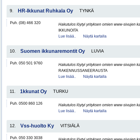
9.
HR-Ikkunat Ruhkala Oy
TYNKÄ
Puh. (08) 466 320
Hakutulos löytyi yrityksen omien www-sivujen ka
IKKUNOITA
Lue lisää..
Näytä kartalla
10.
Suomen ikkunaremontit Oy
LUVIA
Puh. 050 501 9760
Hakutulos löytyi yrityksen omien www-sivujen ka
RAKENNUSSANEERAUSTA
Lue lisää..
Näytä kartalla
11.
1kkunat Oy
TURKU
Puh. 0500 860 126
Hakutulos löytyi yrityksen omien www-sivujen ka
Lue lisää..
Näytä kartalla
12.
Vss-huolto Ky
VITSIÄLÄ
Puh. 050 330 3038
Hakutulos löytyi yrityksen omien www-sivujen ka