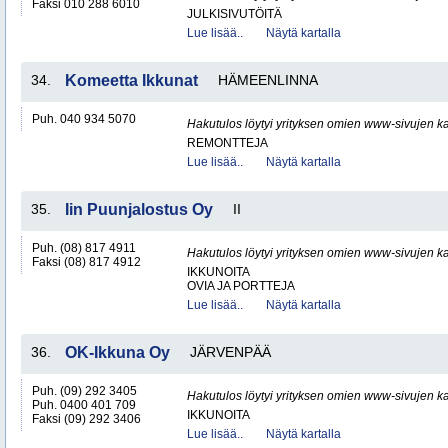
Faksi 010 288 6010
JULKISIVUTÖITÄ
Lue lisää..
Näytä kartalla
34.
Komeetta Ikkunat
HÄMEENLINNA
Puh. 040 934 5070
Hakutulos löytyi yrityksen omien www-sivujen ka
REMONTTEJA
Lue lisää..
Näytä kartalla
35.
Iin Puunjalostus Oy
II
Puh. (08) 817 4911
Hakutulos löytyi yrityksen omien www-sivujen ka
Faksi (08) 817 4912
IKKUNOITA
OVIA JA PORTTEJA
Lue lisää..
Näytä kartalla
36.
OK-Ikkuna Oy
JÄRVENPÄÄ
Puh. (09) 292 3405
Hakutulos löytyi yrityksen omien www-sivujen ka
Puh. 0400 401 709
IKKUNOITA
Faksi (09) 292 3406
Lue lisää..
Näytä kartalla