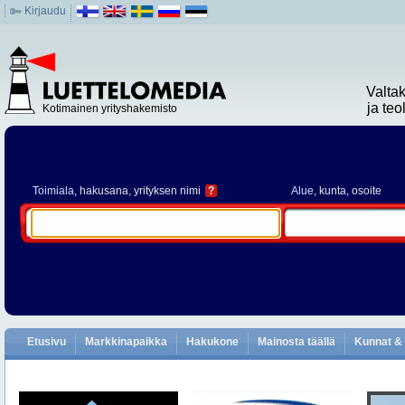
Kirjaudu
Valta
ja te
Kotimainen yrityshakemisto
Toimiala
, hakusana, yrityksen nimi
?
Alue
, kunta, osoite
Etusivu
Markkinapaikka
Hakukone
Mainosta täällä
Kunnat & 