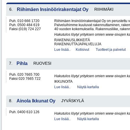
6.
Riihimäen Insinöörirakentajat Oy
RIIHIMÄKI
Puh. 010 666 1720
Riihimäen Insinöörirakentajat Oy on perustettu
Puh. 0500 484 619
Palveluihimme kuuluvat rakennuttaminen, rakenn
Faksi (019) 724 227
40 vuoden kokemuksella. Rakennusliike, rakennut
Hakutulos löytyi yrityksen omien www-sivujen ka
RAKENNUSLIIKKEITÄ
RAKENNUTTAJAPALVELUJA
Lue lisää..
Kotisivut
Tuotteet ja palvelut
7.
Pihla
RUOVESI
Puh. 020 7665 700
Hakutulos löytyi yrityksen omien www-sivujen ka
Faksi 020 7665 722
IKKUNOITA
Lue lisää..
Näytä kartalla
8.
Ainola Ikkunat Oy
JYVÄSKYLÄ
Puh. 0400 610 126
Hakutulos löytyi yrityksen omien www-sivujen ka
Lue lisää..
Näytä kartalla