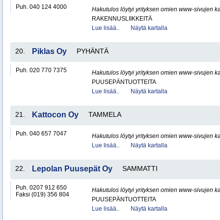
Puh. 040 124 4000
Hakutulos löytyi yrityksen omien www-sivujen ka
RAKENNUSLIIKKEITÄ
Lue lisää..
Näytä kartalla
20.
Piklas Oy
PYHÄNTÄ
Puh. 020 770 7375
Hakutulos löytyi yrityksen omien www-sivujen ka
PUUSEPÄNTUOTTEITA
Lue lisää..
Näytä kartalla
21.
Kattocon Oy
TAMMELA
Puh. 040 657 7047
Hakutulos löytyi yrityksen omien www-sivujen ka
Lue lisää..
Näytä kartalla
22.
Lepolan Puusepät Oy
SAMMATTI
Puh. 0207 912 650
Hakutulos löytyi yrityksen omien www-sivujen ka
Faksi (019) 356 804
PUUSEPÄNTUOTTEITA
Lue lisää..
Näytä kartalla