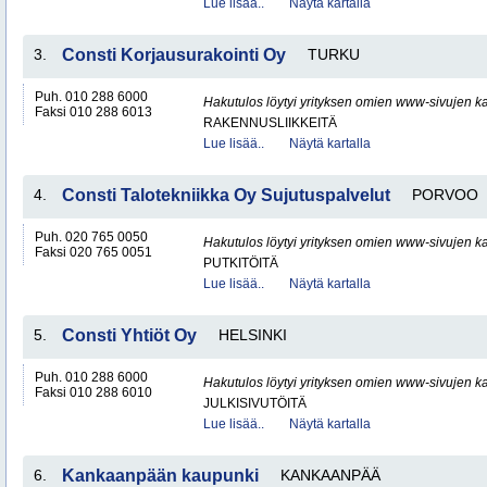
Lue lisää..
Näytä kartalla
3.
Consti Korjausurakointi Oy
TURKU
Puh. 010 288 6000
Hakutulos löytyi yrityksen omien www-sivujen ka
Faksi 010 288 6013
RAKENNUSLIIKKEITÄ
Lue lisää..
Näytä kartalla
4.
Consti Talotekniikka Oy Sujutuspalvelut
PORVOO
Puh. 020 765 0050
Hakutulos löytyi yrityksen omien www-sivujen ka
Faksi 020 765 0051
PUTKITÖITÄ
Lue lisää..
Näytä kartalla
5.
Consti Yhtiöt Oy
HELSINKI
Puh. 010 288 6000
Hakutulos löytyi yrityksen omien www-sivujen ka
Faksi 010 288 6010
JULKISIVUTÖITÄ
Lue lisää..
Näytä kartalla
6.
Kankaanpään kaupunki
KANKAANPÄÄ