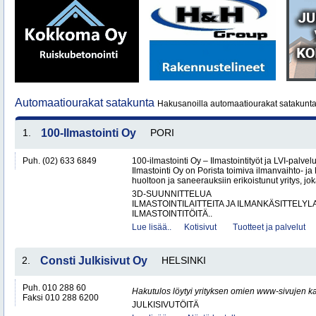
Automaatiourakat satakunta
Hakusanoilla automaatiourakat satakunta
1.
100-Ilmastointi Oy
PORI
Puh. (02) 633 6849
100-ilmastointi Oy – Ilmastointityöt ja LVI-palvel
Ilmastointi Oy on Porista toimiva ilmanvaihto- ja 
huoltoon ja saneerauksiin erikoistunut yritys, jok
3D-SUUNNITTELUA
ILMASTOINTILAITTEITA JA ILMANKÄSITTELYLA
ILMASTOINTITÖITÄ..
Lue lisää..
Kotisivut
Tuotteet ja palvelut
2.
Consti Julkisivut Oy
HELSINKI
Puh. 010 288 60
Hakutulos löytyi yrityksen omien www-sivujen ka
Faksi 010 288 6200
JULKISIVUTÖITÄ