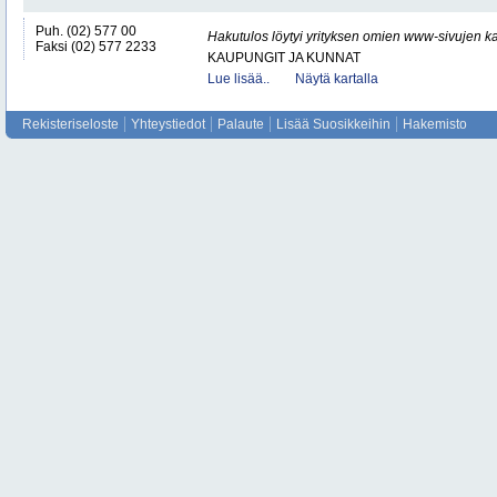
Puh. (02) 577 00
Hakutulos löytyi yrityksen omien www-sivujen ka
Faksi (02) 577 2233
KAUPUNGIT JA KUNNAT
Lue lisää..
Näytä kartalla
Rekisteriseloste
Yhteystiedot
Palaute
Lisää Suosikkeihin
Hakemisto