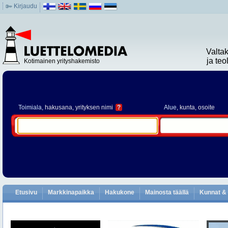
Kirjaudu
Valta
ja te
Kotimainen yrityshakemisto
Toimiala
, hakusana, yrityksen nimi
?
Alue
, kunta, osoite
Etusivu
Markkinapaikka
Hakukone
Mainosta täällä
Kunnat & 