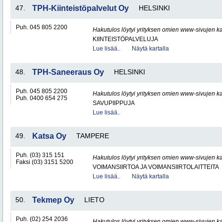
47.
TPH-Kiinteistöpalvelut Oy
HELSINKI
Puh. 045 805 2200
Hakutulos löytyi yrityksen omien www-sivujen ka
KIINTEISTÖPALVELUJA
Lue lisää..
Näytä kartalla
48.
TPH-Saneeraus Oy
HELSINKI
Puh. 045 805 2200
Hakutulos löytyi yrityksen omien www-sivujen ka
Puh. 0400 654 275
SAVUPIIPPUJA
Lue lisää..
49.
Katsa Oy
TAMPERE
Puh. (03) 315 151
Hakutulos löytyi yrityksen omien www-sivujen ka
Faksi (03) 3151 5200
VOIMANSIIRTOA JA VOIMANSIIRTOLAITTEITA
Lue lisää..
Näytä kartalla
50.
Tekmep Oy
LIETO
Puh. (02) 254 2036
Hakutulos löytyi yrityksen omien www-sivujen ka