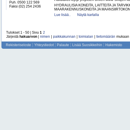
Puh. 0500 122 569
HYDRAULISIA KONEITA, LAITTEITA JA TARVIK
Faksi (02) 254 2436
MAARAKENNUSKONEITA JA MAANSIIRTOKONE
Lue lisää..
Näytä kartalla
Tulokset 1 - 50 | Sivu
1
2
Järjestä
hakuarvon
|
nimen
|
paikkakunnan
|
toimialan
|
tietomäärän
mukaan
Rekisteriseloste
Yhteystiedot
Palaute
Lisää Suosikkeihin
Hakemisto