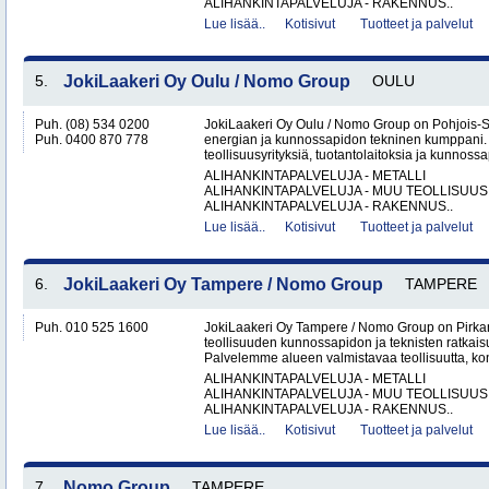
ALIHANKINTAPALVELUJA - RAKENNUS..
Lue lisää..
Kotisivut
Tuotteet ja palvelut
5.
JokiLaakeri Oy Oulu / Nomo Group
OULU
Puh. (08) 534 0200
JokiLaakeri Oy Oulu / Nomo Group on Pohjois-
Puh. 0400 870 778
energian ja kunnossapidon tekninen kumppani
teollisuusyrityksiä, tuotantolaitoksia ja kunnossa
ALIHANKINTAPALVELUJA - METALLI
ALIHANKINTAPALVELUJA - MUU TEOLLISUUS
ALIHANKINTAPALVELUJA - RAKENNUS..
Lue lisää..
Kotisivut
Tuotteet ja palvelut
6.
JokiLaakeri Oy Tampere / Nomo Group
TAMPERE
Puh. 010 525 1600
JokiLaakeri Oy Tampere / Nomo Group on Pirk
teollisuuden kunnossapidon ja teknisten ratkai
Palvelemme alueen valmistavaa teollisuutta, kon
ALIHANKINTAPALVELUJA - METALLI
ALIHANKINTAPALVELUJA - MUU TEOLLISUUS
ALIHANKINTAPALVELUJA - RAKENNUS..
Lue lisää..
Kotisivut
Tuotteet ja palvelut
7.
Nomo Group
TAMPERE