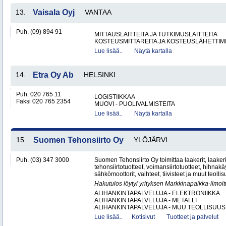
13.
Vaisala Oyj
VANTAA
Puh. (09) 894 91
MITTAUSLAITTEITA JA TUTKIMUSLAITTEITA
KOSTEUSMITTAREITA JA KOSTEUSLÄHETTIM
Lue lisää..
Näytä kartalla
14.
Etra Oy Ab
HELSINKI
Puh. 020 765 11
LOGISTIIKKAA
Faksi 020 765 2354
MUOVI - PUOLIVALMISTEITA
Lue lisää..
Näytä kartalla
15.
Suomen Tehonsiirto Oy
YLÖJÄRVI
Puh. (03) 347 3000
Suomen Tehonsiirto Oy toimittaa laakerit, laakeri
tehonsiirtotuotteet, voimansiirtotuotteet, hihnakäy
sähkömoottorit, vaihteet, tiivisteet ja muut teollis
Hakutulos löytyi yrityksen Markkinapaikka-ilmoi
ALIHANKINTAPALVELUJA - ELEKTRONIIKKA
ALIHANKINTAPALVELUJA - METALLI
ALIHANKINTAPALVELUJA - MUU TEOLLISUUS.
Lue lisää..
Kotisivut
Tuotteet ja palvelut