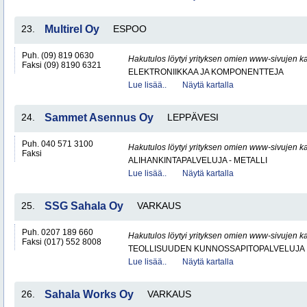
23.
Multirel Oy
ESPOO
Puh. (09) 819 0630
Hakutulos löytyi yrityksen omien www-sivujen ka
Faksi (09) 8190 6321
ELEKTRONIIKKAA JA KOMPONENTTEJA
Lue lisää..
Näytä kartalla
24.
Sammet Asennus Oy
LEPPÄVESI
Puh. 040 571 3100
Hakutulos löytyi yrityksen omien www-sivujen ka
Faksi
ALIHANKINTAPALVELUJA - METALLI
Lue lisää..
Näytä kartalla
25.
SSG Sahala Oy
VARKAUS
Puh. 0207 189 660
Hakutulos löytyi yrityksen omien www-sivujen ka
Faksi (017) 552 8008
TEOLLISUUDEN KUNNOSSAPITOPALVELUJA
Lue lisää..
Näytä kartalla
26.
Sahala Works Oy
VARKAUS