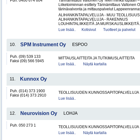
Puh. 0400 674 604
Tärinämittaus Valtonen Oy Teen minkä lupaan
Liiketoiminnan esittely Tärinämittaus Valtonen O
tärinävalvonta ja mittauspalvelut Lappeenrann
ALIHANKINTAPALVELUJA - MUU TEOLLISUUS
ALIHANKINTAPALVELUJA - RAKENNUS
LOUHINTALIIKKEITÄ JA MURSKAUSLIIKKEITÄ.
Lue lisää..
Kotisivut
Tuotteet ja palvelut
10.
SPM Instrument Oy
ESPOO
Puh. (09) 539 133
MITTAUSLAITTEITA JA TUTKIMUSLAITTEITA
Faksi (09) 566 5945
Lue lisää..
Näytä kartalla
11.
Kunnox Oy
Puh. (014) 373 1900
TEOLLISUUDEN KUNNOSSAPITOPALVELUJA
Faksi (014) 373 2910
Lue lisää..
12.
Neurovision Oy
LOHJA
Puh. 050 273 1
TEOLLISUUDEN KUNNOSSAPITOPALVELUJA
Lue lisää..
Näytä kartalla