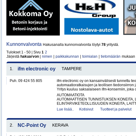
Kunnonvalvonta
Hakusanalla kunnonvalvonta löytyi
78
yritystä.
Tulokset 1 - 50 | Sivu
1
2
Järjestä
hakuarvon
|
nimen
|
paikkakunnan
|
toimialan
|
tietomäärän
mukaan
1.
ifm electronic oy
TAMPERE
Puh. 09 424 55 805
ifm electronic oy on kansainvälisesti tunnettu te
automaatioratkaisujen ja teollisen tiedonsiirron 
Yritys kuuluu saksalaiseen ifm-konserniin, joka o
AUTOMAATIOTA
AUTOMAATTISEN TUNNISTUKSEN KONEITA, LA
ELINTARVIKETEOLLISUUDEN KONEITA, LAITTE
Lue lisää..
Kotisivut
Tuotteet ja palvelut
2.
NC-Point Oy
KERAVA