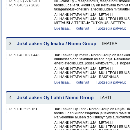
Puh. (09) 274 6910
NC-Point Oy – tasapainotus, tasapainotuskoneet 
Puh. 040 527 2028
teollisuudelleNC-Point Oy on Keravalla toimiva
tasapainotuskoneisiin ja teollisuuden mittalaitteis
ALIHANKINTAPALVELUJA - METALLI
ALIHANKINTAPALVELUJA - MUU TEOLLISUUS
MITTAUSLAITTEITA JA TUTKIMUSLAITTEITA..
Lue lisää..
Kotisivut
Tuotteet ja palvelut
3.
JokiLaakeri Oy Imatra / Nomo Group
IMATRA
Puh. 040 702 0443
JokiLaakeri Oy Imatra / Nomo Group on Kaakkoi
kunnossapidon tekninen asiantuntija. Palvelemme
energiateollisuutta, joissa käyttövarmuus, nopea
ALIHANKINTAPALVELUJA - METALLI
ALIHANKINTAPALVELUJA - MUU TEOLLISUUS
ALIHANKINTAPALVELUJA - RAKENNUS..
Lue lisää..
Kotisivut
Tuotteet ja palvelut
4.
JokiLaakeri Oy Lahti / Nomo Group
LAHTI
Puh. 010 525 161
JokiLaakeri Oy Lahti / Nomo Group on Päijät-
teollisuuden kunnossapidon ja teknisten ratkaisu
Palvelemme alueen teollisuusyrityksiä, tuotantola
ALIHANKINTAPALVELUJA - METALLI
ALIHANKINTAPALVELUJA - MUU TEOLLISUUS