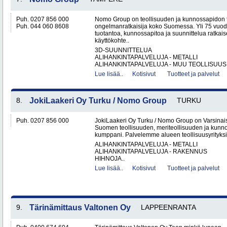
Puh. 0207 856 000
Nomo Group on teollisuuden ja kunnossapidon 
Puh. 044 060 8608
ongelmanratkaisija koko Suomessa. Yli 75 vuo
tuotantoa, kunnossapitoa ja suunnittelua ratkais
käyttökohte..
3D-SUUNNITTELUA
ALIHANKINTAPALVELUJA - METALLI
ALIHANKINTAPALVELUJA - MUU TEOLLISUUS.
Lue lisää..
Kotisivut
Tuotteet ja palvelut
8.
JokiLaakeri Oy Turku / Nomo Group
TURKU
Puh. 0207 856 000
JokiLaakeri Oy Turku / Nomo Group on Varsina
Suomen teollisuuden, meriteollisuuden ja kunn
kumppani. Palvelemme alueen teollisuusyrityksiä,
ALIHANKINTAPALVELUJA - METALLI
ALIHANKINTAPALVELUJA - RAKENNUS
HIHNOJA..
Lue lisää..
Kotisivut
Tuotteet ja palvelut
9.
Tärinämittaus Valtonen Oy
LAPPEENRANTA