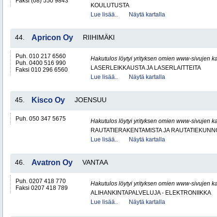
Faksi (08) 550 9843
KOULUTUSTA
Lue lisää..
Näytä kartalla
44.
Apricon Oy
RIIHIMÄKI
Puh. 010 217 6560
Hakutulos löytyi yrityksen omien www-sivujen ka
Puh. 0400 516 990
LASERLEIKKAUSTA JA LASERLAITTEITA
Faksi 010 296 6560
Lue lisää..
Näytä kartalla
45.
Kisco Oy
JOENSUU
Puh. 050 347 5675
Hakutulos löytyi yrityksen omien www-sivujen ka
RAUTATIERAKENTAMISTA JA RAUTATIEKUNN
Lue lisää..
Näytä kartalla
46.
Avatron Oy
VANTAA
Puh. 0207 418 770
Hakutulos löytyi yrityksen omien www-sivujen ka
Faksi 0207 418 789
ALIHANKINTAPALVELUJA - ELEKTRONIIKKA
Lue lisää..
Näytä kartalla