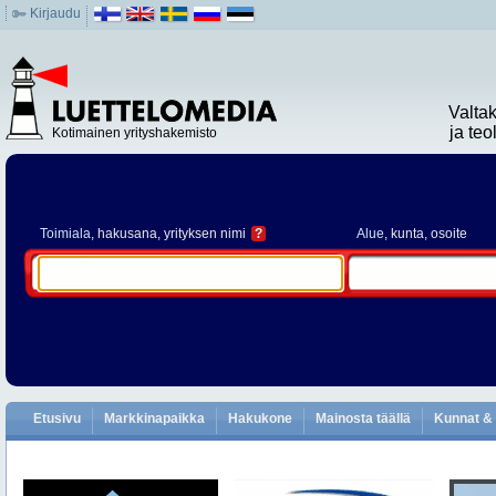
Kirjaudu
Valta
ja te
Kotimainen yrityshakemisto
Toimiala
, hakusana, yrityksen nimi
?
Alue
, kunta, osoite
Etusivu
Markkinapaikka
Hakukone
Mainosta täällä
Kunnat & 