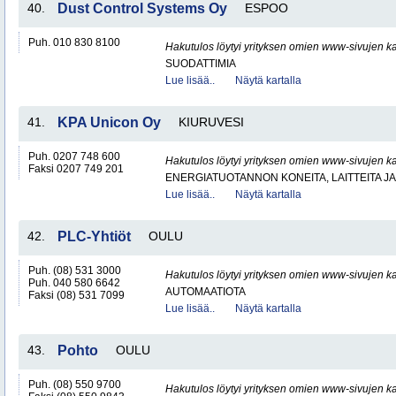
40.
Dust Control Systems Oy
ESPOO
Puh. 010 830 8100
Hakutulos löytyi yrityksen omien www-sivujen ka
SUODATTIMIA
Lue lisää..
Näytä kartalla
41.
KPA Unicon Oy
KIURUVESI
Puh. 0207 748 600
Hakutulos löytyi yrityksen omien www-sivujen ka
Faksi 0207 749 201
ENERGIATUOTANNON KONEITA, LAITTEITA JA
Lue lisää..
Näytä kartalla
42.
PLC-Yhtiöt
OULU
Puh. (08) 531 3000
Hakutulos löytyi yrityksen omien www-sivujen ka
Puh. 040 580 6642
AUTOMAATIOTA
Faksi (08) 531 7099
Lue lisää..
Näytä kartalla
43.
Pohto
OULU
Puh. (08) 550 9700
Hakutulos löytyi yrityksen omien www-sivujen ka