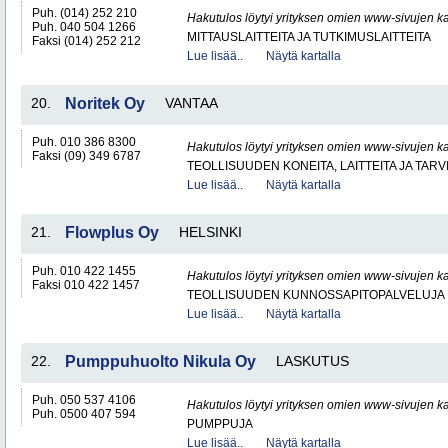
Puh. (014) 252 210
Hakutulos löytyi yrityksen omien www-sivujen ka
Puh. 040 504 1266
MITTAUSLAITTEITA JA TUTKIMUSLAITTEITA
Faksi (014) 252 212
Lue lisää..
Näytä kartalla
20.
Noritek Oy
VANTAA
Puh. 010 386 8300
Hakutulos löytyi yrityksen omien www-sivujen ka
Faksi (09) 349 6787
TEOLLISUUDEN KONEITA, LAITTEITA JA TARV
Lue lisää..
Näytä kartalla
21.
Flowplus Oy
HELSINKI
Puh. 010 422 1455
Hakutulos löytyi yrityksen omien www-sivujen ka
Faksi 010 422 1457
TEOLLISUUDEN KUNNOSSAPITOPALVELUJA
Lue lisää..
Näytä kartalla
22.
Pumppuhuolto Nikula Oy
LASKUTUS
Puh. 050 537 4106
Hakutulos löytyi yrityksen omien www-sivujen ka
Puh. 0500 407 594
PUMPPUJA
Lue lisää..
Näytä kartalla