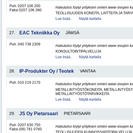
Puh. 0207 106 200
Hakutulos löytyi yrityksen omien www-sivujen ka
Faksi 0207 106 390
TEOLLISUUDEN KONEITA, LAITTEITA JA TARV
Lue lisää..
Näytä kartalla
27.
EAC Tekniikka Oy
JÄMSÄ
Puh. 040 738 2309
Hakutulos löytyi yrityksen omien www-sivujen ka
KONSULTOINTIPALVELUJA
Lue lisää..
Näytä kartalla
28.
IP-Produkter Oy / Teotek
VANTAA
Puh. 010 219 2170
Hakutulos löytyi yrityksen omien www-sivujen ka
METALLINTYÖSTÖKONEITA, METALLINTYÖSTÖ
METALLINTYÖSTÖTARVIKKEITA
Lue lisää..
Näytä kartalla
29.
JS Oy Pietarsaari
PIETARSAARI
Puh. 0207 630 750
Hakutulos löytyi yrityksen omien www-sivujen ka
Faksi (06) 781 0760
TEOLLISUUDEN KUNNOSSAPITOPALVELUJA