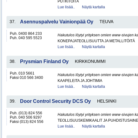
PUTKITÖITÄ
Lue lisää..
Näytä kartalla
37.
Asennuspalvelu Vainionpää Oy
TEUVA
Puh. 0400 864 233
Hakutulos löytyi yrityksen omien www-sivujen ka
Puh. 040 595 5523
KONEPAJATEOLLISUUTTA JA METALLITÖITÄ
Lue lisää..
Näytä kartalla
38.
Prysmian Finland Oy
KIRKKONUMMI
Puh. 010 5661
Hakutulos löytyi yrityksen omien www-sivujen ka
Faksi 010 566 3400
KAAPELEITA JA JOHTIMIA
Lue lisää..
Näytä kartalla
39.
Door Control Security DCS Oy
HELSINKI
Puh. (013) 824 556
Hakutulos löytyi yrityksen omien www-sivujen ka
Puh. 040 506 9297
TEOLLISUUSKEMIKAALIT JA PUHDISTUSAIN
Faksi (013) 824 556
Lue lisää..
Näytä kartalla