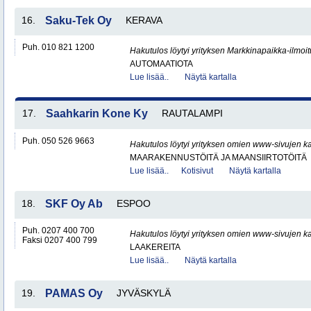
16.
Saku-Tek Oy
KERAVA
Puh. 010 821 1200
Hakutulos löytyi yrityksen Markkinapaikka-ilmoi
AUTOMAATIOTA
Lue lisää..
Näytä kartalla
17.
Saahkarin Kone Ky
RAUTALAMPI
Puh. 050 526 9663
Hakutulos löytyi yrityksen omien www-sivujen ka
MAARAKENNUSTÖITÄ JA MAANSIIRTOTÖITÄ
Lue lisää..
Kotisivut
Näytä kartalla
18.
SKF Oy Ab
ESPOO
Puh. 0207 400 700
Hakutulos löytyi yrityksen omien www-sivujen ka
Faksi 0207 400 799
LAAKEREITA
Lue lisää..
Näytä kartalla
19.
PAMAS Oy
JYVÄSKYLÄ