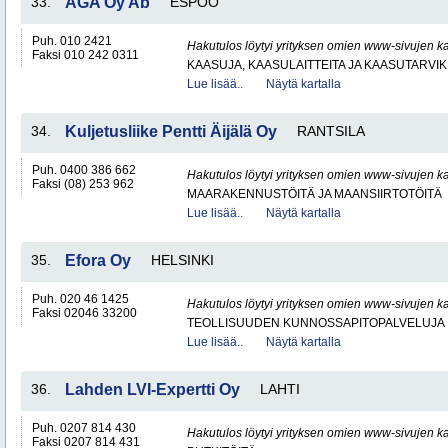
33.
AGA Oy Ab
ESPOO
Puh. 010 2421
Hakutulos löytyi yrityksen omien www-sivujen ka
Faksi 010 242 0311
KAASUJA, KAASULAITTEITA JA KAASUTARVIK
Lue lisää..
Näytä kartalla
34.
Kuljetusliike Pentti Äijälä Oy
RANTSILA
Puh. 0400 386 662
Hakutulos löytyi yrityksen omien www-sivujen ka
Faksi (08) 253 962
MAARAKENNUSTÖITÄ JA MAANSIIRTOTÖITÄ
Lue lisää..
Näytä kartalla
35.
Efora Oy
HELSINKI
Puh. 020 46 1425
Hakutulos löytyi yrityksen omien www-sivujen ka
Faksi 02046 33200
TEOLLISUUDEN KUNNOSSAPITOPALVELUJA
Lue lisää..
Näytä kartalla
36.
Lahden LVI-Expertti Oy
LAHTI
Puh. 0207 814 430
Hakutulos löytyi yrityksen omien www-sivujen ka
Faksi 0207 814 431