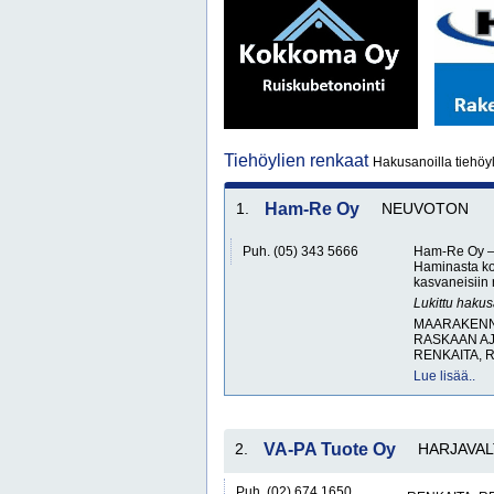
Tiehöylien renkaat
Hakusanoilla tiehöyl
1.
Ham-Re Oy
NEUVOTON
Puh. (05) 343 5666
Ham-Re Oy – T
Haminasta ko
kasvaneisiin
Lukittu haku
MAARAKENNU
RASKAAN AJ
RENKAITA, 
Lue lisää..
2.
VA-PA Tuote Oy
HARJAVAL
Puh. (02) 674 1650