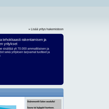
» Lisää yritys hakemistoon
ja tehokkaasti rakentamisen ja
en yritykset
 sisältää yli 70.000 ammattilaisen ja
dot sekä yrityksen tarjoamat tuotteet ja
ä