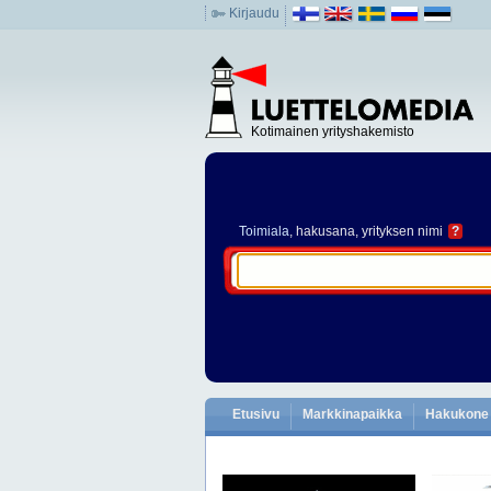
Kirjaudu
Kotimainen yrityshakemisto
Toimiala
, hakusana, yrityksen nimi
?
Etusivu
Markkinapaikka
Hakukone