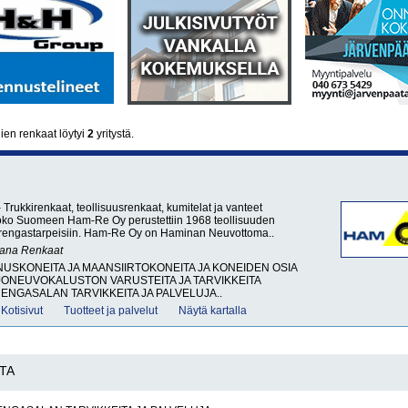
ien renkaat löytyi
2
yritystä.
rukkirenkaat, teollisuusrenkaat, kumitelat ja vanteet
ko Suomeen Ham-Re Oy perustettiin 1968 teollisuuden
 rengastarpeisiin. Ham-Re Oy on Haminan Neuvottoma..
sana
Renkaat
SKONEITA JA MAANSIIRTOKONEITA JA KONEIDEN OSIA
ONEUVOKALUSTON VARUSTEITA JA TARVIKKEITA
RENGASALAN TARVIKKEITA JA PALVELUJA..
Kotisivut
Tuotteet ja palvelut
Näytä kartalla
TA