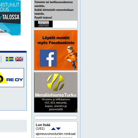
Lue lisää
(
1
/61)
ajoneuvonosturien renkaat