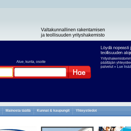
Valtakunnallinen rakentamisen
ja teollisuuden yrityshakemisto
Löydä nopeasti 
teollisuuden aloj
Yrityshakemistomme
Alue
, kunta, osoite
päättäjän yhteystie
palvelut
» Lue lisä
Hae
Mainosta täällä
Kunnat & kaupungit
Yhteystiedot