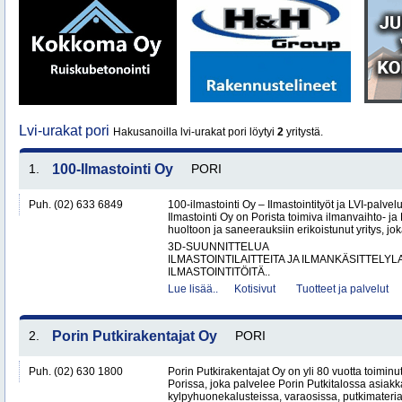
Lvi-urakat pori
Hakusanoilla lvi-urakat pori löytyi
2
yritystä.
1.
100-Ilmastointi Oy
PORI
Puh. (02) 633 6849
100-ilmastointi Oy – Ilmastointityöt ja LVI-palvel
Ilmastointi Oy on Porista toimiva ilmanvaihto- ja 
huoltoon ja saneerauksiin erikoistunut yritys, jok
3D-SUUNNITTELUA
ILMASTOINTILAITTEITA JA ILMANKÄSITTELYLA
ILMASTOINTITÖITÄ..
Lue lisää..
Kotisivut
Tuotteet ja palvelut
2.
Porin Putkirakentajat Oy
PORI
Puh. (02) 630 1800
Porin Putkirakentajat Oy on yli 80 vuotta toiminut
Porissa, joka palvelee Porin Putkitalossa asiakka
kylpyhuonekalusteissa, varaosissa, putkimateria