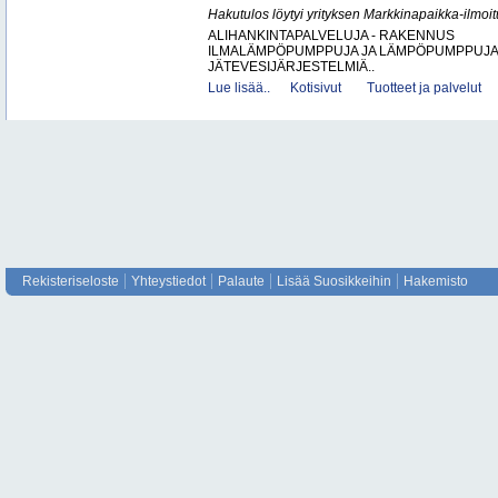
Hakutulos löytyi yrityksen Markkinapaikka-ilmoi
ALIHANKINTAPALVELUJA - RAKENNUS
ILMALÄMPÖPUMPPUJA JA LÄMPÖPUMPPUJ
JÄTEVESIJÄRJESTELMIÄ..
Lue lisää..
Kotisivut
Tuotteet ja palvelut
Rekisteriseloste
Yhteystiedot
Palaute
Lisää Suosikkeihin
Hakemisto