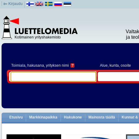
Kirjaudu
Valta
ja te
Kotimainen yrityshakemisto
Toimiala
, hakusana, yrityksen nimi
?
Alue
, kunta, osoite
Etusivu
Markkinapaikka
Hakukone
Mainosta täällä
Kunnat & 