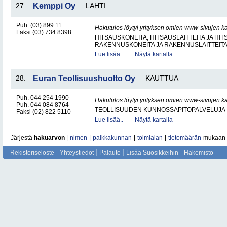
27.
Kemppi Oy
LAHTI
Puh. (03) 899 11
Hakutulos löytyi yrityksen omien www-sivujen ka
Faksi (03) 734 8398
HITSAUSKONEITA, HITSAUSLAITTEITA JA HI
RAKENNUSKONEITA JA RAKENNUSLAITTEIT
Lue lisää..
Näytä kartalla
28.
Euran Teollisuushuolto Oy
KAUTTUA
Puh. 044 254 1990
Hakutulos löytyi yrityksen omien www-sivujen ka
Puh. 044 084 8764
TEOLLISUUDEN KUNNOSSAPITOPALVELUJA
Faksi (02) 822 5110
Lue lisää..
Näytä kartalla
Järjestä
hakuarvon
|
nimen
|
paikkakunnan
|
toimialan
|
tietomäärän
mukaan
Rekisteriseloste
Yhteystiedot
Palaute
Lisää Suosikkeihin
Hakemisto