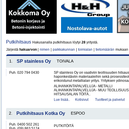
Putkihitsaus
Hakusanalla putkihitsaus löytyi
28
yritystä.
Järjestä
hakuarvon
|
nimen
|
paikkakunnan
|
toimialan
|
tietomäärän
mukaan
1.
SP stainless Oy
TOIVALA
Puh. 020 794 0430
SP stainless Oy on vaativiin teollisuuden hitsaus
haponkestäviin materiaaleihin sekä prosessiteol
erikoistunut metallialan yritys. Yrityksen ydinosa
ALIHANKINTAPALVELUJA - METALLI
ALIHANKINTAPALVELUJA - MUU TEOLLISUUS
HITSAUSALAN TÖITÄ..
Lue lisää..
Kotisivut
Tuotteet ja palvelut
2.
Putkihitsaus Kotka Oy
ESPOO
Puh. 0400 502 261
PUTKITÖITÄ
Puh. (09) 863 5174