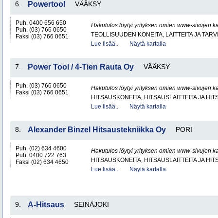
6.
Powertool
VÄÄKSY
Puh. 0400 656 650
Hakutulos löytyi yrityksen omien www-sivujen ka
Puh. (03) 766 0650
TEOLLISUUDEN KONEITA, LAITTEITA JA TARV
Faksi (03) 766 0651
Lue lisää..
Näytä kartalla
7.
Power Tool / 4-Tien Rauta Oy
VÄÄKSY
Puh. (03) 766 0650
Hakutulos löytyi yrityksen omien www-sivujen ka
Faksi (03) 766 0651
HITSAUSKONEITA, HITSAUSLAITTEITA JA HI
Lue lisää..
Näytä kartalla
8.
Alexander Binzel Hitsaustekniikka Oy
PORI
Puh. (02) 634 4600
Hakutulos löytyi yrityksen omien www-sivujen ka
Puh. 0400 722 763
HITSAUSKONEITA, HITSAUSLAITTEITA JA HI
Faksi (02) 634 4650
Lue lisää..
Näytä kartalla
9.
A-Hitsaus
SEINÄJOKI