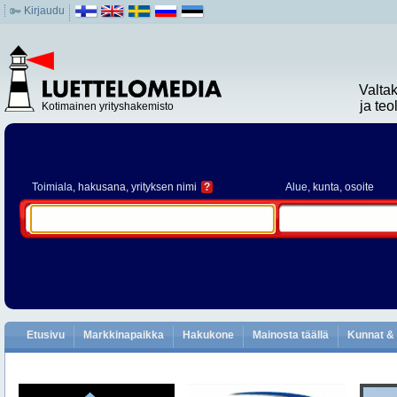
Kirjaudu
Valta
ja te
Kotimainen yrityshakemisto
Toimiala
, hakusana, yrityksen nimi
?
Alue
, kunta, osoite
Etusivu
Markkinapaikka
Hakukone
Mainosta täällä
Kunnat & 