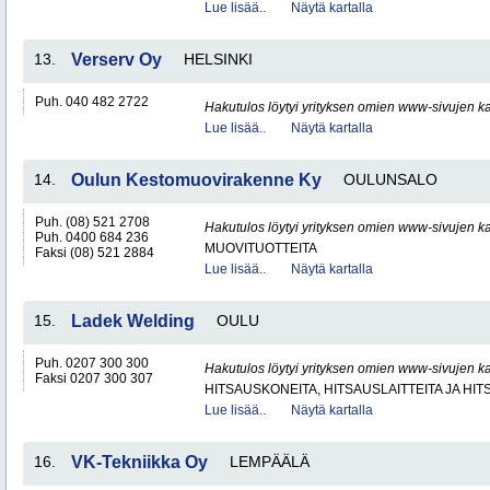
Lue lisää..
Näytä kartalla
13.
Verserv Oy
HELSINKI
Puh. 040 482 2722
Hakutulos löytyi yrityksen omien www-sivujen ka
Lue lisää..
Näytä kartalla
14.
Oulun Kestomuovirakenne Ky
OULUNSALO
Puh. (08) 521 2708
Hakutulos löytyi yrityksen omien www-sivujen ka
Puh. 0400 684 236
MUOVITUOTTEITA
Faksi (08) 521 2884
Lue lisää..
Näytä kartalla
15.
Ladek Welding
OULU
Puh. 0207 300 300
Hakutulos löytyi yrityksen omien www-sivujen ka
Faksi 0207 300 307
HITSAUSKONEITA, HITSAUSLAITTEITA JA HI
Lue lisää..
Näytä kartalla
16.
VK-Tekniikka Oy
LEMPÄÄLÄ