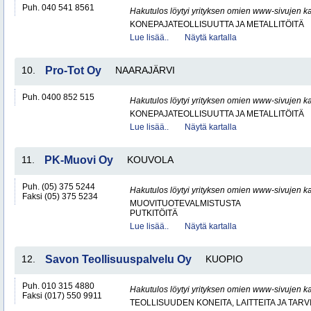
Puh. 040 541 8561
Hakutulos löytyi yrityksen omien www-sivujen ka
KONEPAJATEOLLISUUTTA JA METALLITÖITÄ
Lue lisää..
Näytä kartalla
10.
Pro-Tot Oy
NAARAJÄRVI
Puh. 0400 852 515
Hakutulos löytyi yrityksen omien www-sivujen ka
KONEPAJATEOLLISUUTTA JA METALLITÖITÄ
Lue lisää..
Näytä kartalla
11.
PK-Muovi Oy
KOUVOLA
Puh. (05) 375 5244
Hakutulos löytyi yrityksen omien www-sivujen ka
Faksi (05) 375 5234
MUOVITUOTEVALMISTUSTA
PUTKITÖITÄ
Lue lisää..
Näytä kartalla
12.
Savon Teollisuuspalvelu Oy
KUOPIO
Puh. 010 315 4880
Hakutulos löytyi yrityksen omien www-sivujen ka
Faksi (017) 550 9911
TEOLLISUUDEN KONEITA, LAITTEITA JA TARV