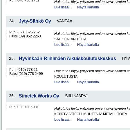
Puh. 040 750 1752
Hakutulos löytyi yrityksen omien www-sivujen ka
Lue lisää..
Näytä kartalla
24.
Jyty-Sähkö Oy
VANTAA
Puh. (09) 852 2262
Hakutulos löytyi yrityksen omien www-sivujen ka
Faksi (09) 852 2263
SÄHKÖALAN TÖITÄ
Lue lisää..
Näytä kartalla
25.
Hyvinkään-Riihimäen Aikuiskoulutuskeskus
HYV
Puh. (019) 778 21
Hakutulos löytyi yrityksen omien www-sivujen ka
Faksi (019) 778 2499
KOULUTUSTA
Lue lisää..
Näytä kartalla
26.
Simetek Works Oy
SIILINJÄRVI
Puh. 020 720 9770
Hakutulos löytyi yrityksen omien www-sivujen ka
KONEPAJATEOLLISUUTTA JA METALLITÖITÄ
Lue lisää..
Näytä kartalla