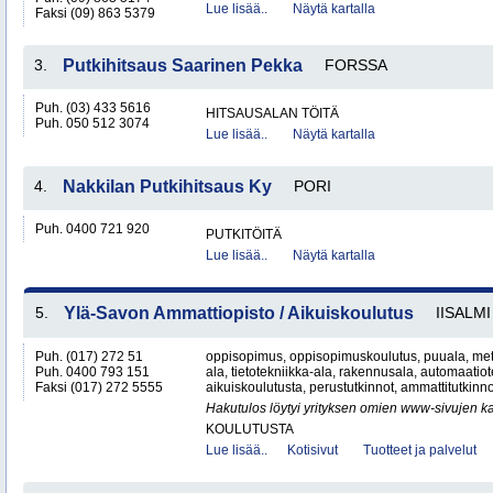
Lue lisää..
Näytä kartalla
Faksi (09) 863 5379
3.
Putkihitsaus Saarinen Pekka
FORSSA
Puh. (03) 433 5616
HITSAUSALAN TÖITÄ
Puh. 050 512 3074
Lue lisää..
Näytä kartalla
4.
Nakkilan Putkihitsaus Ky
PORI
Puh. 0400 721 920
PUTKITÖITÄ
Lue lisää..
Näytä kartalla
5.
Ylä-Savon Ammattiopisto / Aikuiskoulutus
IISALMI
Puh. (017) 272 51
oppisopimus, oppisopimuskoulutus, puuala, metall
Puh. 0400 793 151
ala, tietotekniikka-ala, rakennusala, automaatiote
Faksi (017) 272 5555
aikuiskoulutusta, perustutkinnot, ammattitutkinno
Hakutulos löytyi yrityksen omien www-sivujen ka
KOULUTUSTA
Lue lisää..
Kotisivut
Tuotteet ja palvelut