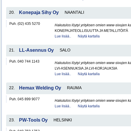
20.
Konepaja Sihy Oy
NAANTALI
Puh. (02) 435 5270
Hakutulos löytyi yrityksen omien www-sivujen ka
KONEPAJATEOLLISUUTTA JA METALLITÖITÄ
Lue lisää..
Näytä kartalla
21.
LL-Asennus Oy
SALO
Puh. 040 744 1143
Hakutulos löytyi yrityksen omien www-sivujen ka
LVI-ASENNUKSIA JA LVI-KORJAUKSIA
Lue lisää..
Näytä kartalla
22.
Hemax Welding Oy
RAUMA
Puh. 045 899 9077
Hakutulos löytyi yrityksen omien www-sivujen ka
Lue lisää..
Näytä kartalla
23.
PW-Tools Oy
HELSINKI