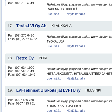
Puh. 040 765 4543
Hakutulos löytyi yrityksen omien www-sivujen ka
RAKENNUSLIIKKEITÄ
Lue lisää..
Näytä kartalla
17.
Teräs-LVI Oy Ab
KLAUKKALA
Puh. (09) 276 6420
Hakutulos löytyi yrityksen omien www-sivujen ka
Faksi (09) 2766 4222
TYÖKALUJA
Lue lisää..
Näytä kartalla
18.
Retco Oy
PORI
Puh. (02) 634 1900
Hakutulos löytyi yrityksen omien www-sivujen ka
Puh. 040 518 7043
HITSAUSKONEITA, HITSAUSLAITTEITA JA HI
Faksi (02) 634 1949
Lue lisää..
Näytä kartalla
19.
LVI-Tekniset Urakoitsijat LVI-TU ry
HELSINKI
Puh. 0207 435 750
Hakutulos löytyi yrityksen omien www-sivujen ka
Faksi 0207 435 751
YHDISTYKSET JA LIITOT
Lue lisää..
Näytä kartalla