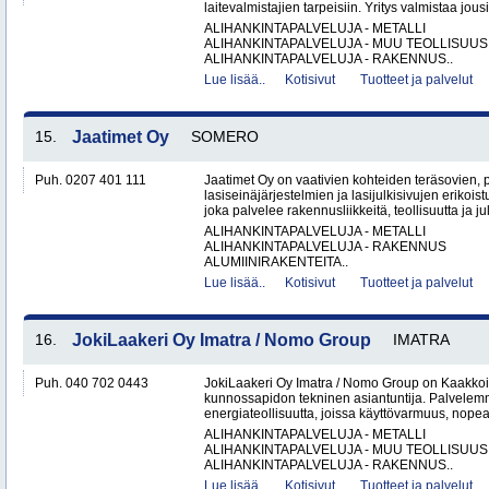
laitevalmistajien tarpeisiin. Yritys valmistaa jous
ALIHANKINTAPALVELUJA - METALLI
ALIHANKINTAPALVELUJA - MUU TEOLLISUUS
ALIHANKINTAPALVELUJA - RAKENNUS..
Lue lisää..
Kotisivut
Tuotteet ja palvelut
15.
Jaatimet Oy
SOMERO
Puh. 0207 401 111
Jaatimet Oy on vaativien kohteiden teräsovien, 
lasiseinäjärjestelmien ja lasijulkisivujen erikois
joka palvelee rakennusliikkeitä, teollisuutta ja jul
ALIHANKINTAPALVELUJA - METALLI
ALIHANKINTAPALVELUJA - RAKENNUS
ALUMIINIRAKENTEITA..
Lue lisää..
Kotisivut
Tuotteet ja palvelut
16.
JokiLaakeri Oy Imatra / Nomo Group
IMATRA
Puh. 040 702 0443
JokiLaakeri Oy Imatra / Nomo Group on Kaakkoi
kunnossapidon tekninen asiantuntija. Palvelemme
energiateollisuutta, joissa käyttövarmuus, nopea
ALIHANKINTAPALVELUJA - METALLI
ALIHANKINTAPALVELUJA - MUU TEOLLISUUS
ALIHANKINTAPALVELUJA - RAKENNUS..
Lue lisää..
Kotisivut
Tuotteet ja palvelut