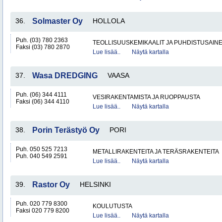
36.
Solmaster Oy
HOLLOLA
Puh. (03) 780 2363
TEOLLISUUSKEMIKAALIT JA PUHDISTUSAIN
Faksi (03) 780 2870
Lue lisää..
Näytä kartalla
37.
Wasa DREDGING
VAASA
Puh. (06) 344 4111
VESIRAKENTAMISTA JA RUOPPAUSTA
Faksi (06) 344 4110
Lue lisää..
Näytä kartalla
38.
Porin Terästyö Oy
PORI
Puh. 050 525 7213
METALLIRAKENTEITA JA TERÄSRAKENTEITA
Puh. 040 549 2591
Lue lisää..
Näytä kartalla
39.
Rastor Oy
HELSINKI
Puh. 020 779 8300
KOULUTUSTA
Faksi 020 779 8200
Lue lisää..
Näytä kartalla