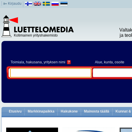
Kirjaudu
Valta
ja te
Kotimainen yrityshakemisto
Toimiala
, hakusana, yrityksen nimi
?
Alue
, kunta, osoite
Etusivu
Markkinapaikka
Hakukone
Mainosta täällä
Kunnat & 