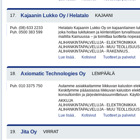
17.
Kajaanin Lukko Oy / Helatalo
KAJAANI
Puh. (08) 633 2233
Helatalo Kajaanin Lukko Oy on kajaanilainen luk
Puh. 0500 383 599
joka hoitaa lukituksen ja kiinteistöjen turvallisu
mallilla Kainuussa – ja toimittaa tuotteita nopeast
ALIHANKINTAPALVELUJA - ELEKTRONIIKKA
ALIHANKINTAPALVELUJA - MUU TEOLLISUUS
ALIHANKINTAPALVELUJA - RAKENNUS..
Lue lisää..
Kotisivut
Tuotteet ja palvelut
18.
Axiomatic Technologies Oy
LEMPÄÄLÄ
Puh. 010 3375 750
Autamme asiakkaitamme liikkuvan kaluston elekt
Keskitymme pääasiassa liikkuvan kaluston elekt
konsultointiin ja järjestelmäsuunnitteluun. Käy
AKKUJA
ALIHANKINTAPALVELUJA - ELEKTRONIIKKA
ALIHANKINTAPALVELUJA - MUU TEOLLISUUS.
Lue lisää..
Kotisivut
Tuotteet ja palvelut
19.
Jita Oy
VIRRAT