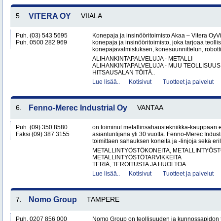
5.
VITERA OY
VIIALA
Puh. (03) 543 5695
Konepaja ja insinööritoimisto Akaa – Vitera OyV
Puh. 0500 282 969
konepaja ja insinööritoimisto, joka tarjoaa teolli
konepajavalmistuksen, konesuunnittelun, robotti
ALIHANKINTAPALVELUJA - METALLI
ALIHANKINTAPALVELUJA - MUU TEOLLISUUS
HITSAUSALAN TÖITÄ..
Lue lisää..
Kotisivut
Tuotteet ja palvelut
6.
Fenno-Merec Industrial Oy
VANTAA
Puh. (09) 350 8580
on toiminut metallinsahaustekniikka-kauppaan 
Faksi (09) 387 3155
asiantuntijana yli 30 vuotta. Fenno-Merec Industr
toimittaen sahauksen koneita ja -linjoja sekä eril
METALLINTYÖSTÖKONEITA, METALLINTYÖSTÖ
METALLINTYÖSTÖTARVIKKEITA
TERIÄ, TEROITUSTA JA HUOLTOA
Lue lisää..
Kotisivut
Tuotteet ja palvelut
7.
Nomo Group
TAMPERE
Puh. 0207 856 000
Nomo Group on teollisuuden ja kunnossapidon 