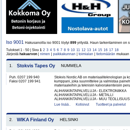
Iso 9001
Hakusanoilla iso 9001 löytyi
899
yritystä. Haun tarkentaminen on s
Tulokset 1 - 50 | Sivu
1
2
3
4
5
6
7
8
9
10
11
12
13
14
15
16
17
18
Järjestä
hakuarvon
|
nimen
|
paikkakunnan
|
toimialan
|
tietomäärän
mukaan
1.
Stokvis Tapes Oy
NUMMELA
Puh. 0207 199 940
Stokvis Nordic AB on materiaaliteknologian ja 
Faksi 0207 199 941
kumppani, joka suunnittelee ja valmistaa painehe
materiaaleihin ja teknisiin kalvorakenteisiin peru
ALIHANKINTAPALVELUJA - ELEKTRONIIKKA
ALIHANKINTAPALVELUJA - METALLI
ALIHANKINTAPALVELUJA - MUU TEOLLISUUS.
Lue lisää..
Kotisivut
Tuotteet ja palvelut
2.
WIKA Finland Oy
HELSINKI