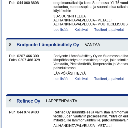
Puh. 044 060 8608
ongelmanratkaisija koko Suomessa. Yli 75 vuo
tuotantoa, kunnossapitoa ja suunnittelua ratkais
käyttökohte..
3D-SUUNNITTELUA
ALIHANKINTAPALVELUJA - METALLI
ALIHANKINTAPALVELUJA - MUU TEOLLISUUS.
Lue lisää..
Kotisivut
Tuotteet ja palvelut
8.
Bodycote Lämpökäsittely Oy
VANTAA
Puh. 0207 466 300
Bodycote Lämpökäsittely Oy on Suomessa aliha
Faksi 0207 466 329
lämpökäsittelyalan markkinajohtaja, joka toimii 
Vantaalla, Pieksämäellä, Tampereella ja Vaasass
palveluksessa..
LÄMPÖKÄSITTELYÄ
Lue lisää..
Kotisivut
Tuotteet ja palvelut
9.
Refinec Oy
LAPPEENRANTA
Puh. 044 974 9403
Refinec Oy suunnittelee ja valmistaa lämmönvai
teollisuuden vaativiin prosesseihin. Yritys on er
mitoitetuille lämmönvaihtimille, putkilämmönvaih
ALIHANKINTAPALVELUJA - METALLI