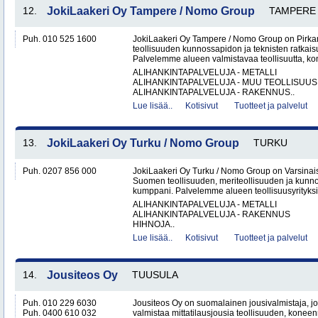
12.
JokiLaakeri Oy Tampere / Nomo Group
TAMPERE
Puh. 010 525 1600
JokiLaakeri Oy Tampere / Nomo Group on Pirk
teollisuuden kunnossapidon ja teknisten ratkai
Palvelemme alueen valmistavaa teollisuutta, kon
ALIHANKINTAPALVELUJA - METALLI
ALIHANKINTAPALVELUJA - MUU TEOLLISUUS
ALIHANKINTAPALVELUJA - RAKENNUS..
Lue lisää..
Kotisivut
Tuotteet ja palvelut
13.
JokiLaakeri Oy Turku / Nomo Group
TURKU
Puh. 0207 856 000
JokiLaakeri Oy Turku / Nomo Group on Varsina
Suomen teollisuuden, meriteollisuuden ja kunn
kumppani. Palvelemme alueen teollisuusyrityksiä,
ALIHANKINTAPALVELUJA - METALLI
ALIHANKINTAPALVELUJA - RAKENNUS
HIHNOJA..
Lue lisää..
Kotisivut
Tuotteet ja palvelut
14.
Jousiteos Oy
TUUSULA
Puh. 010 229 6030
Jousiteos Oy on suomalainen jousivalmistaja, jo
Puh. 0400 610 032
valmistaa mittatilausjousia teollisuuden, konee