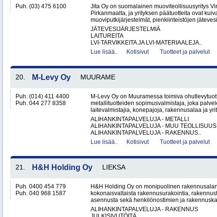
Puh. (03) 475 6100
Jita Oy on suomalainen muoviteollisuusyritys Virr
Pirkanmaalta, ja yrityksen päätuotteita ovat kuiv
muoviputkijärjestelmät, pienkiinteistöjen jätevesi
JÄTEVESIJÄRJESTELMIÄ
LAITUREITA
LVI-TARVIKKEITA JA LVI-MATERIAALEJA..
Lue lisää..
Kotisivut
Tuotteet ja palvelut
20.
M-Levy Oy
MUURAME
Puh. (014) 411 4400
M-Levy Oy on Muuramessa toimiva ohutlevytuotte
Puh. 044 277 8358
metallituotteiden sopimusvalmistaja, joka palvele
laitevalmistajia, konepajoja, rakennusalaa ja yri
ALIHANKINTAPALVELUJA - METALLI
ALIHANKINTAPALVELUJA - MUU TEOLLISUUS
ALIHANKINTAPALVELUJA - RAKENNUS..
Lue lisää..
Kotisivut
Tuotteet ja palvelut
21.
H&H Holding Oy
LIEKSA
Puh. 0400 454 779
H&H Holding Oy on monipuolinen rakennusalan y
Puh. 040 968 1587
kokonaisvaltaista rakennusurakointia, rakennus
asennusta sekä henkilönostimien ja rakennuskal
ALIHANKINTAPALVELUJA - RAKENNUS
JULKISIVUTÖITÄ