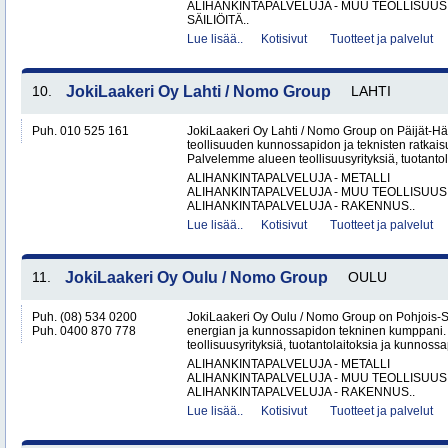
ALIHANKINTAPALVELUJA - MUU TEOLLISUUS
SÄILIÖITÄ..
Lue lisää..
Kotisivut
Tuotteet ja palvelut
10.
JokiLaakeri Oy Lahti / Nomo Group
LAHTI
Puh. 010 525 161
JokiLaakeri Oy Lahti / Nomo Group on Päijät-
teollisuuden kunnossapidon ja teknisten ratkaisu
Palvelemme alueen teollisuusyrityksiä, tuotantola
ALIHANKINTAPALVELUJA - METALLI
ALIHANKINTAPALVELUJA - MUU TEOLLISUUS
ALIHANKINTAPALVELUJA - RAKENNUS..
Lue lisää..
Kotisivut
Tuotteet ja palvelut
11.
JokiLaakeri Oy Oulu / Nomo Group
OULU
Puh. (08) 534 0200
JokiLaakeri Oy Oulu / Nomo Group on Pohjois-
Puh. 0400 870 778
energian ja kunnossapidon tekninen kumppani
teollisuusyrityksiä, tuotantolaitoksia ja kunnossa
ALIHANKINTAPALVELUJA - METALLI
ALIHANKINTAPALVELUJA - MUU TEOLLISUUS
ALIHANKINTAPALVELUJA - RAKENNUS..
Lue lisää..
Kotisivut
Tuotteet ja palvelut