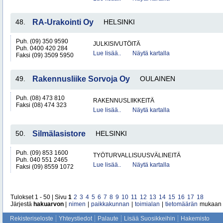
48.
RA-Urakointi Oy
HELSINKI
Puh. (09) 350 9590
JULKISIVUTÖITÄ
Puh. 0400 420 284
Lue lisää..
Näytä kartalla
Faksi (09) 3509 5950
49.
Rakennusliike Sorvoja Oy
OULAINEN
Puh. (08) 473 810
RAKENNUSLIIKKEITÄ
Faksi (08) 474 323
Lue lisää..
Näytä kartalla
50.
Silmälasistore
HELSINKI
Puh. (09) 853 1600
TYÖTURVALLISUUSVÄLINEITÄ
Puh. 040 551 2465
Lue lisää..
Näytä kartalla
Faksi (09) 8559 1072
Tulokset 1 - 50 | Sivu
1
2
3
4
5
6
7
8
9
10
11
12
13
14
15
16
17
18
Järjestä
hakuarvon
|
nimen
|
paikkakunnan
|
toimialan
|
tietomäärän
mukaan
Rekisteriseloste
Yhteystiedot
Palaute
Lisää Suosikkeihin
Hakemisto