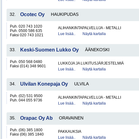
32.
Ocotec Oy
HAUKIPUDAS
Puh. 020 743 1020
ALIHANKINTAPALVELUJA - METALLI
Puh. 0500 586 635
Lue lisää..
Näytä kartalla
Faksi 020 743 1021
33.
Keski-Suomen Lukko Oy
ÄÄNEKOSKI
Puh. 050 568 0480
LUKKOJA JA LUKITUSJÄRJESTELMIÄ
Faksi (014) 348 9601
Lue lisää..
Näytä kartalla
34.
Ulvilan Konepaja Oy
ULVILA
Puh. (02) 531 9500
ALIHANKINTAPALVELUJA - METALLI
Puh. 044 055 9736
Lue lisää..
Näytä kartalla
35.
Orapac Oy Ab
ORAVAINEN
Puh. (06) 385 1800
PAKKAUKSIA
Faksi (06) 385 1840
Lue lisää..
Näytä kartalla