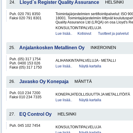
24.
Lloyd´s Register Quality Assurance
HELSINKI
Puh. 020 791 8350
Toimintajärjestelmien sertifiointipalvelut: ISO
Faksi 020 791 8301
18001. Toimintajärjestelmiin liittyvät koulutuspal
Quality Assurance Ltd (LRQA) on osa Lloyd's Re
KONSULTOINTIPALVELUJA
Lue lisää..
Kotisivut
Tuotteet ja palvelut
25.
Anjalankosken Metallinen Oy
INKEROINEN
Puh. (05) 317 1754
ALIHANKINTAPALVELUJA - METALLI
Puh. 0400 153 026
Lue lisää..
Näytä kartalla
Faksi (05) 317 1750
26.
Javasko Oy Konepaja
MÄNTTÄ
Puh. 010 234 7200
KONEPAJATEOLLISUUTTA JA METALLITÖITÄ
Faksi 010 234 7335
Lue lisää..
Näytä kartalla
27.
EQ Control Oy
HELSINKI
Puh. 045 102 7454
KONSULTOINTIPALVELUJA
Lue lisää..
Näytä kartalla