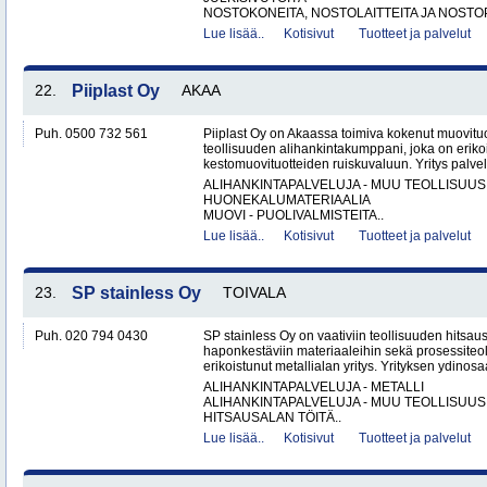
NOSTOKONEITA, NOSTOLAITTEITA JA NOSTO
Lue lisää..
Kotisivut
Tuotteet ja palvelut
22.
Piiplast Oy
AKAA
Puh. 0500 732 561
Piiplast Oy on Akaassa toimiva kokenut muovituo
teollisuuden alihankintakumppani, joka on erikoi
kestomuovituotteiden ruiskuvaluun. Yritys palvel
ALIHANKINTAPALVELUJA - MUU TEOLLISUUS
HUONEKALUMATERIAALIA
MUOVI - PUOLIVALMISTEITA..
Lue lisää..
Kotisivut
Tuotteet ja palvelut
23.
SP stainless Oy
TOIVALA
Puh. 020 794 0430
SP stainless Oy on vaativiin teollisuuden hitsaus
haponkestäviin materiaaleihin sekä prosessiteol
erikoistunut metallialan yritys. Yrityksen ydinosa
ALIHANKINTAPALVELUJA - METALLI
ALIHANKINTAPALVELUJA - MUU TEOLLISUUS
HITSAUSALAN TÖITÄ..
Lue lisää..
Kotisivut
Tuotteet ja palvelut