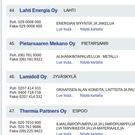
44.
Lahti Energia Oy
LAHTI
Puh. 029 0008 000
ENERGIAN MYYNTIÄ JA JAKELUA
Faksi 029 0008 400
Lue lisää..
Näytä kartalla
45.
Pietarsaaren Mekano Oy
PIETARSAARI
Puh. (06) 781 9300
ALIHANKINTAPALVELUJA - METALLI
Faksi (06) 781 9322
Lue lisää..
Näytä kartalla
46.
Lamidoll Oy
JYVÄSKYLÄ
Puh. 0207 414 331
GRAAFISEN ALAN KONEITA, LAITTEITA JA PA
Puh. 0400 718 718
Lue lisää..
Näytä kartalla
Faksi 0207 414 332
47.
Thermia Partners Oy
ESPOO
Puh. 020 7010 600
ILMALÄMPÖPUMPPUJA JA LÄMPÖPUMPPUJ
Puh. 020 761 9686
LVI-TARVIKKEITA JA LVI-MATERIAALEJA
Faksi (09) 225 9422
Lue lisää..
Näytä kartalla