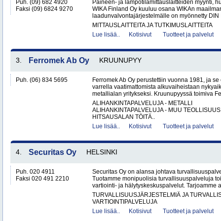
Puh. (09) 682 4920
Paineen- ja lämpötilamittauslaitteiden myynti, huo
Faksi (09) 6824 9270
WIKA Finland Oy kuuluu osana WIKAn maailmanl
laadunvalvontajärjestelmälle on myönnetty DIN 
MITTAUSLAITTEITA JA TUTKIMUSLAITTEITA
Lue lisää..
Kotisivut
Tuotteet ja palvelut
3.
Ferromek Ab Oy
KRUUNUPYY
Puh. (06) 834 5695
Ferromek Ab Oy perustettiin vuonna 1981, ja se
varrella vaatimattomista alkuvaiheistaan nykyaik
metallialan yritykseksi. Kruunupyyssä toimiva Fe
ALIHANKINTAPALVELUJA - METALLI
ALIHANKINTAPALVELUJA - MUU TEOLLISUUS
HITSAUSALAN TÖITÄ..
Lue lisää..
Kotisivut
Tuotteet ja palvelut
4.
Securitas Oy
HELSINKI
Puh. 020 4911
Securitas Oy on alansa johtava turvallisuuspalv
Faksi 020 491 2210
Tuotamme monipuolisia turvallisuuspalveluja 
vartiointi- ja hälytyskeskuspalvelut. Tarjoamme 
TURVALLISUUSJÄRJESTELMIÄ JA TURVALL
VARTIOINTIPALVELUJA
Lue lisää..
Kotisivut
Tuotteet ja palvelut