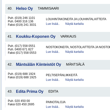
40.
Helso Oy
TAMMISAARI
Puh. (019) 246 1101
LOUHINTAKONEITA JA LOUHINTALAITTEITA
Puh. 0400 316 136
Lue lisää..
Näytä kartalla
Faksi (019) 241 3031
41.
Koukku-Koponen Oy
VARKAUS
Puh. (017) 558 0551
NOSTOKONEITA, NOSTOLAITTEITA JA NOST
Puh. 0400 671 827
Lue lisää..
Näytä kartalla
Faksi (017) 558 0553
42.
Mäntsälän Kiinteistöt Oy
MÄNTSÄLÄ
Puh. (019) 688 1924
PELTISEPÄNLIIKKEITÄ
Faksi (019) 688 1925
Lue lisää..
Näytä kartalla
43.
Edita Prima Oy
EDITA
Puh. 020 450 00
PAINOTALOJA
Faksi 020 450 2695
Lue lisää..
Näytä kartalla