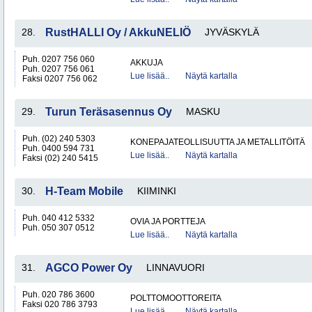
28.
RustHALLI Oy / AkkuNELIÖ
JYVÄSKYLÄ
Puh. 0207 756 060
AKKUJA
Puh. 0207 756 061
Lue lisää..
Näytä kartalla
Faksi 0207 756 062
29.
Turun Teräsasennus Oy
MASKU
Puh. (02) 240 5303
KONEPAJATEOLLISUUTTA JA METALLITÖITÄ
Puh. 0400 594 731
Lue lisää..
Näytä kartalla
Faksi (02) 240 5415
30.
H-Team Mobile
KIIMINKI
Puh. 040 412 5332
OVIA JA PORTTEJA
Puh. 050 307 0512
Lue lisää..
Näytä kartalla
31.
AGCO Power Oy
LINNAVUORI
Puh. 020 786 3600
POLTTOMOOTTOREITA
Faksi 020 786 3793
Lue lisää..
Näytä kartalla