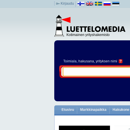
Kirjaudu
Kotimainen yrityshakemisto
Toimiala
, hakusana, yrityksen nimi
?
Etusivu
Markkinapaikka
Hakukone