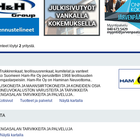
teet löytyi
2
yritystä.
ukkirenkaat, teollisuusrenkaat, kumitelat ja vanteet
o Suomeen Ham-Re Oy perustettiin 1968 teollisuuden
rengastarpeisiin. Ham-Re Oy on Haminan Neuvottoma..
KONEITA JA MAANSIIRTOKONEITA JA KONEIDEN OSIA
ONEUVOKALUSTON VARUSTEITA JA TARVIKKEITA
ENGASALAN TARVIKKEITA JA PALVELUJA..
Kotisivut
Tuotteet ja palvelut
Näytä kartalla
TA
ENGASALAN TARVIKKEITA JA PALVELUJA
Näytä kartalla