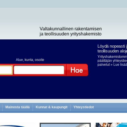
Valtakunnallinen rakentamisen
ja teollisuuden yrityshakemisto
Löydä nopeasti 
teollisuuden aloj
Yrityshakemistomme
Alue
, kunta, osoite
päättäjän yhteystie
palvelut
» Lue lisä
Hae
Mainosta täällä
Kunnat & kaupungit
Yhteystiedot