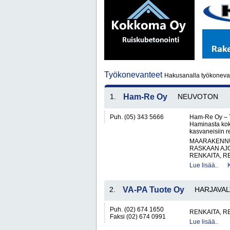
Työkonevanteet
Hakusanalla työkonevan
1.
Ham-Re Oy
NEUVOTON
Puh. (05) 343 5666
Ham-Re Oy – Tr
Haminasta kok
kasvaneisiin 
MAARAKENNUS
RASKAAN AJ
RENKAITA, R
Lue lisää..
2.
VA-PA Tuote Oy
HARJAVAL
Puh. (02) 674 1650
RENKAITA, R
Faksi (02) 674 0991
Lue lisää..