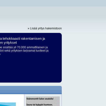
» Lisää yritys hakemistoon
ja tehokkaasti rakentamisen ja
en yritykset
 sisältää yli 70.000 ammattilaisen ja
dot sekä yrityksen tarjoamat tuotteet ja
ä