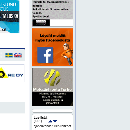
Lue lisää
(
1
/61)
ajoneuvonosturien renkaat