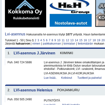
Lvi-asennus
Hakusanalla lvi-asennus löytyi
1077
yritystä. Haun tarkentami
Tulokset 1 - 50 | Sivu
1
2
3
4
5
6
7
8
9
10
11
12
13
14
15
16
17
18
19
20
Järjestä
hakuarvon
|
nimen
|
paikkakunnan
|
toimialan
|
tietomäärän
mukaan
1.
LVI-asennus J.Järvinen
KIIMINKI
Puh. 040 724 5686
Lvi-asennus J. Järvinen tekee omakotitalojen ja 
pienimuotoisia lvi-töitä Oulun seudun talousalue
ehdoilla! - Putkiurakointi; LVI –urakointi, Ilmanvai
LVI-ASENNUKSIA JA LVI-KORJAUKSIA
Lue lisää..
Kotisivut
Tuotteet ja palvelut
2.
LVI-asennus Helenius
POHJANKURU
Puh. 050 505 2490
PUTKITÖITÄ