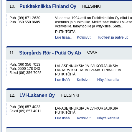
10.
Putkitekniikka Finland Oy
HELSINKI
Puh. (09) 871 2630
Vuodesta 1994 asti on Putkitekniikka Oy ollut L
Puh. 050 550 8685
asennus ja huoltoliike. Meiltä saat kaikki LVI-as
yksityisille, taloyhtiöille ja yrityksille. Soita..
PUTKITÖITÄ
Lue lisää..
Kotisivut
Tuotteet ja palvelut
11.
Storgårds Rör - Putki Oy Ab
VASA
Puh. (06) 356 7013
LVI-ASENNUKSIA JA LVI-KORJAUKSIA
Puh. 0500 178 343
LVI-TARVIKKEITA JA LVI-MATERIAALEJA
Faksi (06) 356 7025
PUTKITÖITÄ
Lue lisää..
Kotisivut
Näytä kartalla
12.
LVI-Lakanen Oy
HELSINKI
Puh. (09) 857 4023
LVI-ASENNUKSIA JA LVI-KORJAUKSIA
Faksi (09) 857 4011
PUTKITÖITÄ
Lue lisää..
Kotisivut
Näytä kartalla