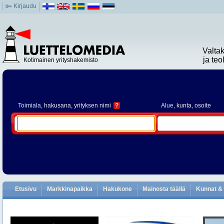
Kirjaudu
Valta
ja te
Kotimainen yrityshakemisto
Toimiala
, hakusana, yrityksen nimi
?
Alue
, kunta, osoite
Etusivu
Markkinapaikka
Hakukone
Mainosta täällä
Kunnat & 