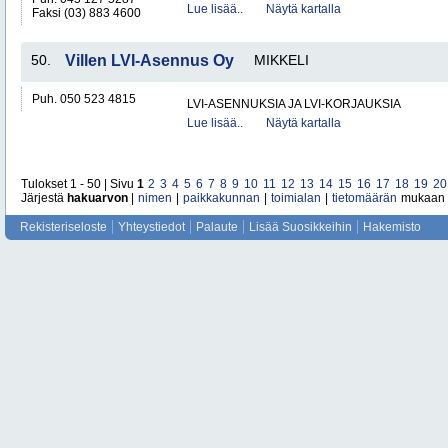
Lue lisää..
Näytä kartalla
Faksi (03) 883 4600
50.
Villen LVI-Asennus Oy
MIKKELI
Puh. 050 523 4815
LVI-ASENNUKSIA JA LVI-KORJAUKSIA
Lue lisää..
Näytä kartalla
Tulokset 1 - 50 | Sivu
1
2
3
4
5
6
7
8
9
10
11
12
13
14
15
16
17
18
19
20
Järjestä
hakuarvon
|
nimen
|
paikkakunnan
|
toimialan
|
tietomäärän
mukaan
Rekisteriseloste
Yhteystiedot
Palaute
Lisää Suosikkeihin
Hakemisto