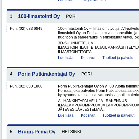
Lue lisää..
Näytä kartalla
3.
100-Ilmastointi Oy
PORI
Puh. (02) 633 6849
100-ilmastointi Oy – Ilmastointityöt ja LVI-palvel
Ilmastointi Oy on Porista toimiva ilmanvaihto- ja 
huoltoon ja saneerauksiin erikoistunut yritys, jok
3D-SUUNNITTELUA
ILMASTOINTILAITTEITA JA ILMANKÄSITTELYLA
ILMASTOINTITÖITÄ..
Lue lisää..
Kotisivut
Tuotteet ja palvelut
4.
Porin Putkirakentajat Oy
PORI
Puh. (02) 630 1800
Porin Putkirakentajat Oy on yli 80 vuotta toiminut
Porissa, joka palvelee Porin Putkitalossa asiakka
kylpyhuonekalusteissa, varaosissa, putkimateria
ALIHANKINTAPALVELUJA - RAKENNUS
ILMALÄMPÖPUMPPUJA JA LÄMPÖPUMPPUJ
JÄTEVESIJÄRJESTELMIÄ..
Lue lisää..
Kotisivut
Tuotteet ja palvelut
5.
Brugg-Pema Oy
HELSINKI