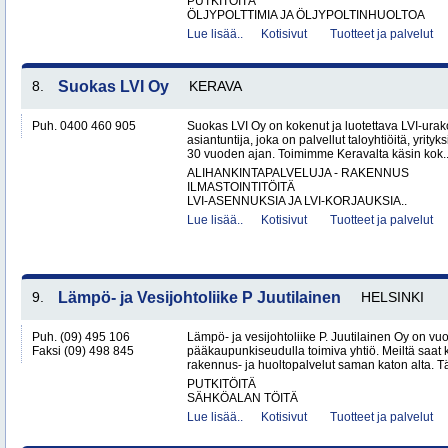
PUTKITÖITÄ
ÖLJYPOLTTIMIA JA ÖLJYPOLTINHUOLTOA
Lue lisää..
Kotisivut
Tuotteet ja palvelut
8.
Suokas LVI Oy
KERAVA
Puh. 0400 460 905
Suokas LVI Oy on kokenut ja luotettava LVI-urako
asiantuntija, joka on palvellut taloyhtiöitä, yrityks
30 vuoden ajan. Toimimme Keravalta käsin kok.
ALIHANKINTAPALVELUJA - RAKENNUS
ILMASTOINTITÖITÄ
LVI-ASENNUKSIA JA LVI-KORJAUKSIA..
Lue lisää..
Kotisivut
Tuotteet ja palvelut
9.
Lämpö- ja Vesijohtoliike P Juutilainen
HELSINKI
Puh. (09) 495 106
Lämpö- ja vesijohtoliike P. Juutilainen Oy on v
Faksi (09) 498 845
pääkaupunkiseudulla toimiva yhtiö. Meiltä saat k
rakennus- ja huoltopalvelut saman katon alta. T
PUTKITÖITÄ
SÄHKÖALAN TÖITÄ
Lue lisää..
Kotisivut
Tuotteet ja palvelut