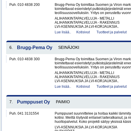
Puh. 010 4838 200
Brugg-Pema Oy toimittaa Suomen ja Viron markki
toimitettavat esieristetyt putkistojärjestelmät ener
teollisuussovelluksiin. Yritys on perustettu vuon
ALIHANKINTAPALVELUJA - METALLI
ALIHANKINTAPALVELUJA - RAKENNUS
LVI-ASENNUKSIA JA LVI-KORJAUKSIA..
Lue lisää..
Kotisivut
Tuotteet ja palvelut
6.
Brugg-Pema Oy
SEINÄJOKI
Puh. 010 4838 300
Brugg-Pema Oy toimittaa Suomen ja Viron markki
toimitettavat esieristetyt putkistojärjestelmät ener
teollisuussovelluksiin. Yritys on perustettu vuon
ALIHANKINTAPALVELUJA - METALLI
ALIHANKINTAPALVELUJA - RAKENNUS
LVI-ASENNUKSIA JA LVI-KORJAUKSIA..
Lue lisää..
Kotisivut
Tuotteet ja palvelut
7.
Pumppuset Oy
PAIMIO
Puh. 041 3131554
Pumppuset suunnittelee ja hoitaa kaikki lämmitys
kotiisi. Meiltä löytyvät erilaiset laiteratkaisut, ja
huoltopalvelut. Koko projekti säilyy yksissä käsis
LVI-ASENNUKSIA JA LVI-KORJAUKSIA