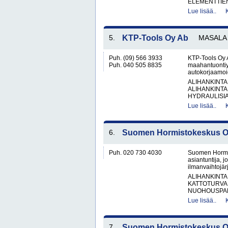
ELEMENTTIE
Lue lisää..
5.
KTP-Tools Oy Ab
MASALA
Puh. (09) 566 3933
KTP-Tools Oy 
Puh. 040 505 8835
maahantuontiyr
autokorjaamoid
ALIHANKINTA
ALIHANKINTA
HYDRAULISIA 
Lue lisää..
6.
Suomen Hormistokeskus 
Puh. 020 730 4030
Suomen Hormis
asiantuntija, 
ilmanvaihtojärj
ALIHANKINTA
KATTOTURVA
NUOHOUSPAL
Lue lisää..
7.
Suomen Hormistokeskus 