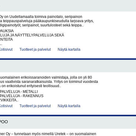
 on Uudellamaalla toimiva painotalo, seripainon
ja teippauspalveluja pääkaupunkiseudulla tarjoava yritys,
digipainotyöt, seripainot, suurtulosteet sekä teippa..
PAUKSIA
LUJA JA NÄYTTELYPALVELUJA SEKÄ
NTEITA
..
Kotisivut
Tuotteet ja palvelut
Näytä kartalla
omalainen erikoissaranoiden valmistaja, jolla on yli 80
 vaativista saranaratkaisuista. Yritys on toiminut vuodesta
 on erikoistunut erityisesti teollisuud..
PALVELUJA - METALLI
PALVELUJA - RAKENNUS
VIKKEITA..
Kotisivut
Tuotteet ja palvelut
Näytä kartalla
POO
mer Oy – tunnetaan myös nimellä Uretek – on suomalainen