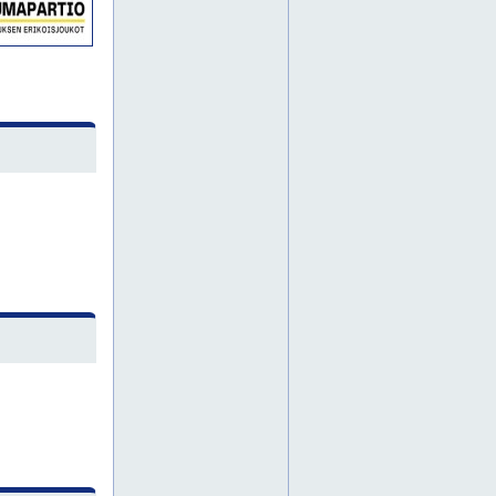
lohja
munkinseutu
torpparinmäki
toukola
töyrynummi
varsinais-suomi
askola
hanko
mäntsälä
pornainen
pukkila
hamina
kymenlaakso
keski-suomi
lapinjärvi
myrskylä
kotka
etelä-suomi
turku
lappi
pirkanmaa
pohjanmaa
pohjois-suomi
etu-töölöö
friisilä
haaga
haukilahti
iivisniemi
jorvas
jorvi