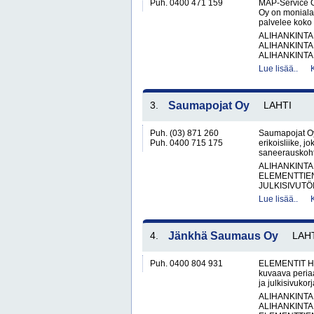
Puh. 0400 471 159
MAP-Service O
Oy on monialai
palvelee koko 
ALIHANKINTA
ALIHANKINTA
ALIHANKINTA
Lue lisää..
3.
Saumapojat Oy
LAHTI
Puh. (03) 871 260
Saumapojat Oy
Puh. 0400 715 175
erikoisliike, j
saneerauskohte
ALIHANKINTA
ELEMENTTIE
JULKISIVUTÖI
Lue lisää..
4.
Jänkhä Saumaus Oy
LAH
Puh. 0400 804 931
ELEMENTIT H
kuvaava peria
ja julkisivukor
ALIHANKINTA
ALIHANKINTA