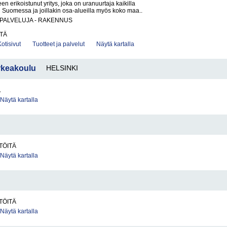
n erikoistunut yritys, joka on uranuurtaja kaikilla
n Suomessa ja joillakin osa-alueilla myös koko maa..
PALVELUJA - RAKENNUS
TÄ
Kotisivut
Tuotteet ja palvelut
Näytä kartalla
keakoulu
HELSINKI
A
Näytä kartalla
TÖITÄ
Näytä kartalla
TÖITÄ
Näytä kartalla