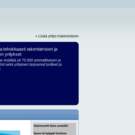
» Lisää yritys hakemistoon
ja tehokkaasti rakentamisen ja
en yritykset
 sisältää yli 70.000 ammattilaisen ja
dot sekä yrityksen tarjoamat tuotteet ja
ä