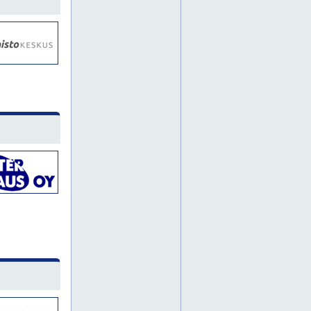
inkoo
loviisa
nurmijärvi
raasepori
siuntio
eiranranta
munkkisaari
pihlajisto
pikku huopalahti
pirkkola
puu-vallila
savela
siltamäki
tapanila
vallila
vartiokylä
artova
karhusaari
kurkimäki
santahamina
suomenlinna
suurmetsä
tapaninvainio
vanhakaupunki
vihti
hyvinkää
munkkiniemi
kanta-helsinki
tapulikaupunki
vartiosaari