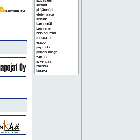
lauttasaari
meilahti
pitäjänmäki
etelä-haaga
helsinki
kannelmäki
kauniainen
kirkkonummi
ruskeasuo
espoo
pajamäki
pohjois-haaga
vantaa
järvenpää
karkkila
kerava
lehtisaari
porvoo
sipoo
töölö
arabianranta
aurinkolahti
eira
herttoniemi
jakomäki
jätkäsaari
kaarela
katajanokka
kontula
koskela