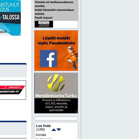
Lue lisää
(
1
/89)
konala