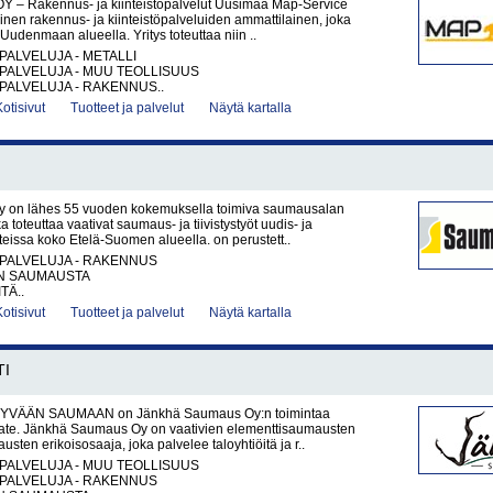
Y – Rakennus- ja kiinteistöpalvelut Uusimaa Map-Service
nen rakennus- ja kiinteistöpalveluiden ammattilainen, joka
Uudenmaan alueella. Yritys toteuttaa niin ..
PALVELUJA - METALLI
PALVELUJA - MUU TEOLLISUUS
PALVELUJA - RAKENNUS..
Kotisivut
Tuotteet ja palvelut
Näytä kartalla
 on lähes 55 vuoden kokemuksella toimiva saumausalan
oka toteuttaa vaativat saumaus- ja tiivistystyöt uudis- ja
issa koko Etelä-Suomen alueella. on perustett..
PALVELUJA - RAKENNUS
N SAUMAUSTA
TÄ..
Kotisivut
Tuotteet ja palvelut
Näytä kartalla
TI
YVÄÄN SAUMAAN on Jänkhä Saumaus Oy:n toimintaa
ate. Jänkhä Saumaus Oy on vaativien elementtisaumausten
jausten erikoisosaaja, joka palvelee taloyhtiöitä ja r..
PALVELUJA - MUU TEOLLISUUS
PALVELUJA - RAKENNUS