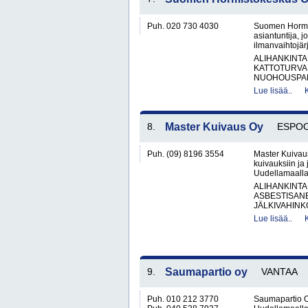
Puh. 020 730 4030
Suomen Hormis
asiantuntija, 
ilmanvaihtojärj
ALIHANKINTA
KATTOTURVA
NUOHOUSPAL
Lue lisää..
8.
Master Kuivaus Oy
ESPO
Puh. (09) 8196 3554
Master Kuivaus
kuivauksiin ja 
Uudellamaalla.
ALIHANKINTA
ASBESTISAN
JÄLKIVAHINK
Lue lisää..
9.
Saumapartio oy
VANTAA
Puh. 010 212 3770
Saumapartio O