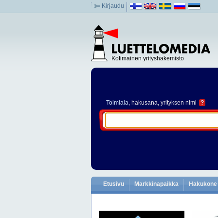
Kirjaudu
Kotimainen yrityshakemisto
Toimiala
, hakusana, yrityksen nimi
?
Etusivu
Markkinapaikka
Hakukone