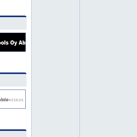
kruununhaka
kulosaari
kumpula
käpylä
laajasalo
malmi
malminkartano
maunula
mellunmäki
myllypuro
oulunkylä
pakila
pasila
pihlajamäki
puistola
punavuori
puotila
roihuvuori
suutarila
uusimaa
pääkaupunkiseutu
tuusula
alppila
hermanni
kallio
marjaniemi
metsälä
paloheinä
pukinmäki
tammisalo