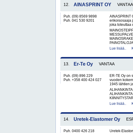
12.
AINASPRINT OY
VANTAA
Puh. (09) 8569 9898
AINASPRINT Oy
Puh. 041 530 9201
erikoisosaaja 
joka toteuttaa 
MAINOSTEIP
MESSUPALVE
MAINOSRAKE
PAINOTALOJA
Lue lisää..
13.
Er-Te Oy
VANTAA
Puh. (09) 896 229
ER-TE Oy on su
Puh. +358 400 424 027
vuoden kokemus
1945 lähtien ja
ALIHANKINTA
ALIHANKINTA
KIINNITYSTAR
Lue lisää..
14.
Uretek-Elastomer Oy
ES
Puh. 0400 426 218
Uretek-Elasto