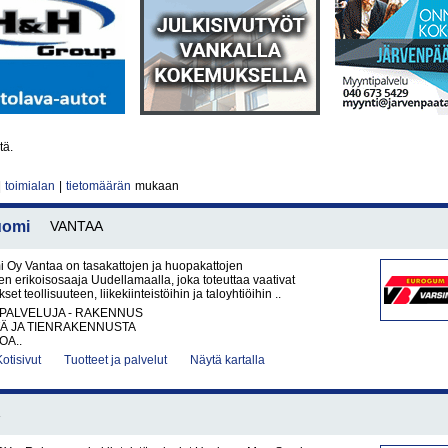
tä.
|
toimialan
|
tietomäärän
mukaan
uomi
VANTAA
i Oy Vantaa on tasakattojen ja huopakattojen
den erikoisosaaja Uudellamaalla, joka toteuttaa vaativat
et teollisuuteen, liikekiinteistöihin ja taloyhtiöihin ..
PALVELUJA - RAKENNUS
TÄ JA TIENRAKENNUSTA
OA..
Kotisivut
Tuotteet ja palvelut
Näytä kartalla