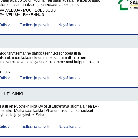
Saumapartio Oy on kotimainen saumausalan erikoisosaaja,
 elementtisaumaukset, julkisivusaumaukset, uusi..
PALVELUJA - MUU TEOLLISUUS
PALVELUJA - RAKENNUS
.
Kotisivut
Tuotteet ja palvelut
Näytä kartalla
ikki tarvitsemanne sähköasennukset nopeasti ja
. Pitkäaikainen kokemuksemme sekä ammattitaitoinen
me varmistavat, että työsuorituksemme ovat huippuluokkaa.
TÖITÄ
Kotisivut
Tuotteet ja palvelut
Näytä kartalla
HELSINKI
asti on Putkitekniikka Oy ollut Luotettava suomalainen LVI-
ltoliike. Meiltä saat kaikki LVI-asennukset ja -korjaukset
oyhtiöille ja yrityksille. Soita..
Kotisivut
Tuotteet ja palvelut
Näytä kartalla