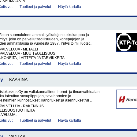
N SAUMAUSTA..
Kotisivut
Tuotteet ja palvelut
Näytä kartalla
Ab on suomalainen ammattityökalujen tukkukauppa ja
itys, joka on palvellut teollisuuden, konepajojen ja
en ammattilaisia jo vuodesta 1987. Yritys toimii luotet..
PALVELUJA - METALLI
PALVELUJA - MUU TEOLLISUUS
KONEITA, LAITTEITA JA TARVIKKEITA..
Kotisivut
Tuotteet ja palvelut
Näytä kartalla
Oy
KAARINA
tokeskus Oy on valtakunnallinen hormi- ja ilmanvaihtoalan
joka toteuttaa savupiippujen, savuhormien ja
estelmien kunnostukset, kartoitukset ja asennukset yli ..
PALVELUJA - RAKENNUS
LLISUUSTUOTTEITA
VELUJA..
Kotisivut
Tuotteet ja palvelut
Näytä kartalla
Oy
VANTAA