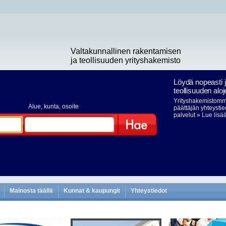
Valtakunnallinen rakentamisen
ja teollisuuden yrityshakemisto
Löydä nopeasti 
teollisuuden aloj
Yrityshakemistomme
Alue
, kunta, osoite
päättäjän yhteystie
palvelut
» Lue lisä
Hae
Mainosta täällä
Kunnat & kaupungit
Yhteystiedot