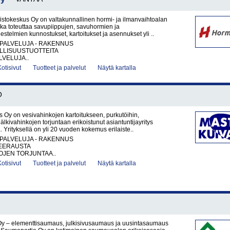
tokeskus Oy on valtakunnallinen hormi- ja ilmanvaihtoalan
joka toteuttaa savupiippujen, savuhormien ja
estelmien kunnostukset, kartoitukset ja asennukset yli ..
PALVELUJA - RAKENNUS
LLISUUSTUOTTEITA
VELUJA..
Kotisivut
Tuotteet ja palvelut
Näytä kartalla
O
 Oy on vesivahinkojen kartoitukseen, purkutöihin,
jälkivahinkojen torjuntaan erikoistunut asiantuntijayritys
 Yrityksellä on yli 20 vuoden kokemus erilaiste..
PALVELUJA - RAKENNUS
EERAUSTA
OJEN TORJUNTAA..
Kotisivut
Tuotteet ja palvelut
Näytä kartalla
y – elementtisaumaus, julkisivusaumaus ja uusintasaumaus