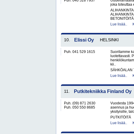
Puh. 040 528 7937
Uudellamaalla
joka toteuttaa
ALIHANKINTA
ALIHANKINTA
BETONITÖITÄ.
Lue lisää..
10.
Elissi Oy
HELSINKI
Puh. 041 529 1615
Suoritamme ka
luotettavasti
henkilökuntam
kii..
SÄHKÖALAN 
Lue lisää..
11.
Putkitekniikka Finland Oy
Puh. (09) 871 2630
Vuodesta 1994 
Puh. 050 550 8685
asennus ja huo
yksityisille, tal
PUTKITÖITÄ
Lue lisää..