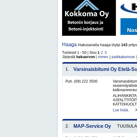
Haaga
Hakusanalla haaga löytyi
143
yritys
Tulokset 1 - 50 | Sivu
1
2
3
Järjestä
hakuarvon
|
nimen
|
paikkakunnan
1.
Varsinaisbitumi Oy Etelä-S
Puh. (09) 222 3500
Varsinaisbitum
vesieristystöi
kattosaneerauks
ALIHANKINTA
ASFALTTITÖI
KATTOHUOLT
Lue lisää..
2.
MAP-Service Oy
TUUSULA