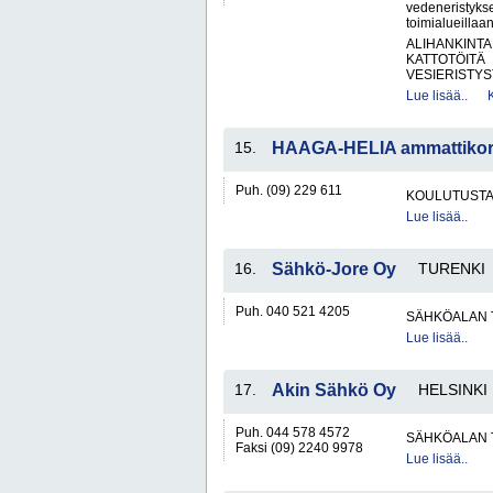
vedeneristyksee
toimialueillaa
ALIHANKINTA
KATTOTÖITÄ
VESIERISTYS
Lue lisää..
15.
HAAGA-HELIA ammattikor
Puh. (09) 229 611
KOULUTUST
Lue lisää..
16.
Sähkö-Jore Oy
TURENKI
Puh. 040 521 4205
SÄHKÖALAN 
Lue lisää..
17.
Akin Sähkö Oy
HELSINKI
Puh. 044 578 4572
SÄHKÖALAN 
Faksi (09) 2240 9978
Lue lisää..