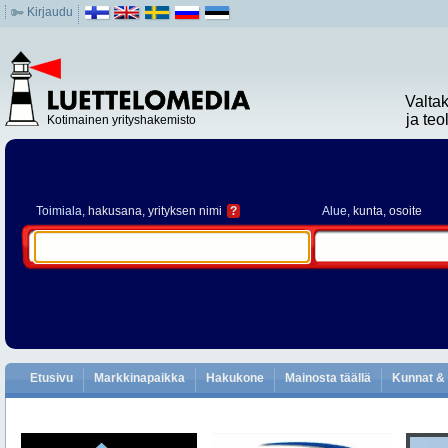
Kirjaudu
Valta
ja te
Kotimainen yrityshakemisto
Toimiala
, hakusana, yrityksen nimi
?
Alue
, kunta, osoite
Etusivu
Markkinapaikka
Hakukone
Mainosta täällä
Kunnat & 