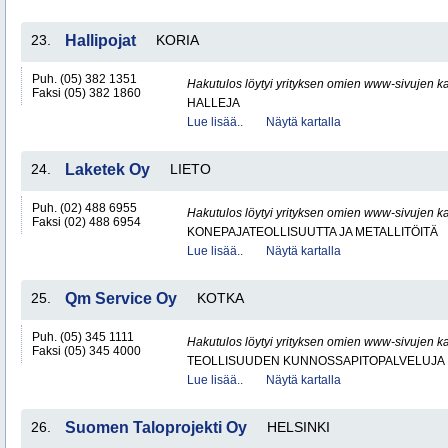
23.
Hallipojat
KORIA
Puh. (05) 382 1351
Hakutulos löytyi yrityksen omien www-sivujen ka
Faksi (05) 382 1860
HALLEJA
Lue lisää..
Näytä kartalla
24.
Laketek Oy
LIETO
Puh. (02) 488 6955
Hakutulos löytyi yrityksen omien www-sivujen ka
Faksi (02) 488 6954
KONEPAJATEOLLISUUTTA JA METALLITÖITÄ
Lue lisää..
Näytä kartalla
25.
Qm Service Oy
KOTKA
Puh. (05) 345 1111
Hakutulos löytyi yrityksen omien www-sivujen ka
Faksi (05) 345 4000
TEOLLISUUDEN KUNNOSSAPITOPALVELUJA
Lue lisää..
Näytä kartalla
26.
Suomen Taloprojekti Oy
HELSINKI