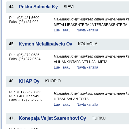
44.
Pekka Salmela Ky
SIEVI
Puh. (08) 481 5600
Hakutulos löytyi yrityksen omien www-sivujen ka
Faksi (08) 481 093
METALLIRAKENTEITA JA TERÄSRAKENTEITA
Lue lisää..
Näytä kartalla
45.
Kymen Metallipalvelu Oy
KOUVOLA
Puh. (05) 372 0585
Hakutulos löytyi yrityksen omien www-sivujen ka
Faksi (05) 372 0584
ALIHANKINTAPALVELUJA - METALLI
Lue lisää..
Näytä kartalla
46.
KHAP Oy
KUOPIO
Puh. (017) 262 7263
Hakutulos löytyi yrityksen omien www-sivujen ka
Puh. 0400 377 545
HITSAUSALAN TÖITÄ
Faksi (017) 262 7269
Lue lisää..
Näytä kartalla
47.
Konepaja Veljet Saarenhovi Oy
TURKU