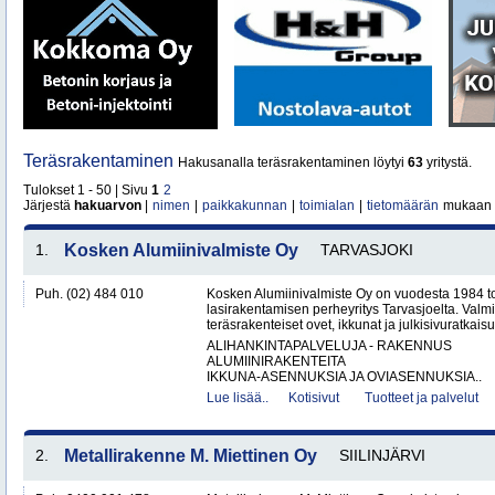
Teräsrakentaminen
Hakusanalla teräsrakentaminen löytyi
63
yritystä.
Tulokset 1 - 50 | Sivu
1
2
Järjestä
hakuarvon
|
nimen
|
paikkakunnan
|
toimialan
|
tietomäärän
mukaan
1.
Kosken Alumiinivalmiste Oy
TARVASJOKI
Puh. (02) 484 010
Kosken Alumiinivalmiste Oy on vuodesta 1984 toi
lasirakentamisen perheyritys Tarvasjoelta. Valm
teräsrakenteiset ovet, ikkunat ja julkisivuratkaisut
ALIHANKINTAPALVELUJA - RAKENNUS
ALUMIINIRAKENTEITA
IKKUNA-ASENNUKSIA JA OVIASENNUKSIA..
Lue lisää..
Kotisivut
Tuotteet ja palvelut
2.
Metallirakenne M. Miettinen Oy
SIILINJÄRVI