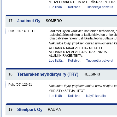
METALLIRAKENTEITA JA TERÄSRAKENTEITA
Lue lisää..
Kotisivut
Tuotteet ja palvelut
17.
Jaatimet Oy
SOMERO
Puh. 0207 401 111
Jaatimet Oy on vaativien kohteiden teräsovien, 
lasiseinäjärjestelmien ja lasijulkisivujen erikois
joka palvelee rakennusliikkeitä, teollisuutta ja jul
Hakutulos löytyi yrityksen omien www-sivujen ka
ALIHANKINTAPALVELUJA - METALLI
ALIHANKINTAPALVELUJA - RAKENNUS
ALUMIINIRAKENTEITA..
Lue lisää..
Kotisivut
Tuotteet ja palvelut
18.
Teräsrakenneyhdistys ry (TRY)
HELSINKI
Puh. (09) 129 91
Hakutulos löytyi yrityksen omien www-sivujen ka
YHDISTYKSET JA LIITOT
Lue lisää..
Kotisivut
Näytä kartalla
19.
Steelpark Oy
RAUMA