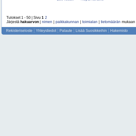
Tulokset 1 - 50 | Sivu
1
2
Järjestä
hakuarvon
|
nimen
|
paikkakunnan
|
toimialan
|
tietomäärän
mukaan
Rekisteriseloste
Yhteystiedot
Palaute
Lisää Suosikkeihin
Hakemisto