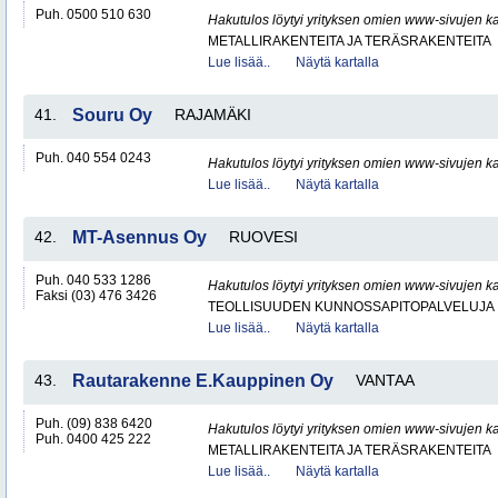
Puh. 0500 510 630
Hakutulos löytyi yrityksen omien www-sivujen ka
METALLIRAKENTEITA JA TERÄSRAKENTEITA
Lue lisää..
Näytä kartalla
41.
Souru Oy
RAJAMÄKI
Puh. 040 554 0243
Hakutulos löytyi yrityksen omien www-sivujen ka
Lue lisää..
Näytä kartalla
42.
MT-Asennus Oy
RUOVESI
Puh. 040 533 1286
Hakutulos löytyi yrityksen omien www-sivujen ka
Faksi (03) 476 3426
TEOLLISUUDEN KUNNOSSAPITOPALVELUJA
Lue lisää..
Näytä kartalla
43.
Rautarakenne E.Kauppinen Oy
VANTAA
Puh. (09) 838 6420
Hakutulos löytyi yrityksen omien www-sivujen ka
Puh. 0400 425 222
METALLIRAKENTEITA JA TERÄSRAKENTEITA
Lue lisää..
Näytä kartalla