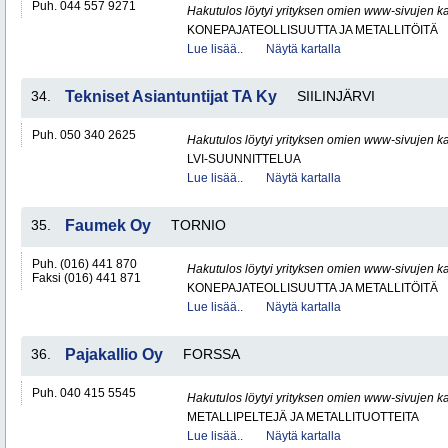
Puh. 044 557 9271
Hakutulos löytyi yrityksen omien www-sivujen ka
KONEPAJATEOLLISUUTTA JA METALLITÖITÄ
Lue lisää..
Näytä kartalla
34.
Tekniset Asiantuntijat TA Ky
SIILINJÄRVI
Puh. 050 340 2625
Hakutulos löytyi yrityksen omien www-sivujen ka
LVI-SUUNNITTELUA
Lue lisää..
Näytä kartalla
35.
Faumek Oy
TORNIO
Puh. (016) 441 870
Hakutulos löytyi yrityksen omien www-sivujen ka
Faksi (016) 441 871
KONEPAJATEOLLISUUTTA JA METALLITÖITÄ
Lue lisää..
Näytä kartalla
36.
Pajakallio Oy
FORSSA
Puh. 040 415 5545
Hakutulos löytyi yrityksen omien www-sivujen ka
METALLIPELTEJÄ JA METALLITUOTTEITA
Lue lisää..
Näytä kartalla