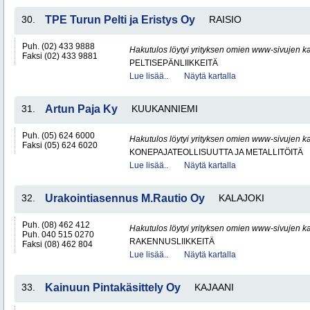
30.
TPE Turun Pelti ja Eristys Oy
RAISIO
Puh. (02) 433 9888
Hakutulos löytyi yrityksen omien www-sivujen ka
Faksi (02) 433 9881
PELTISEPÄNLIIKKEITÄ
Lue lisää..
Näytä kartalla
31.
Artun Paja Ky
KUUKANNIEMI
Puh. (05) 624 6000
Hakutulos löytyi yrityksen omien www-sivujen ka
Faksi (05) 624 6020
KONEPAJATEOLLISUUTTA JA METALLITÖITÄ
Lue lisää..
Näytä kartalla
32.
Urakointiasennus M.Rautio Oy
KALAJOKI
Puh. (08) 462 412
Hakutulos löytyi yrityksen omien www-sivujen ka
Puh. 040 515 0270
RAKENNUSLIIKKEITÄ
Faksi (08) 462 804
Lue lisää..
Näytä kartalla
33.
Kainuun Pintakäsittely Oy
KAJAANI