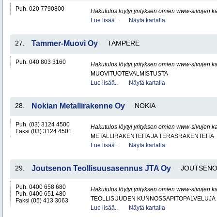
Puh. 020 7790800
Hakutulos löytyi yrityksen omien www-sivujen ka
Lue lisää..
Näytä kartalla
27.
Tammer-Muovi Oy
TAMPERE
Puh. 040 803 3160
Hakutulos löytyi yrityksen omien www-sivujen ka
MUOVITUOTEVALMISTUSTA
Lue lisää..
Näytä kartalla
28.
Nokian Metallirakenne Oy
NOKIA
Puh. (03) 3124 4500
Hakutulos löytyi yrityksen omien www-sivujen ka
Faksi (03) 3124 4501
METALLIRAKENTEITA JA TERÄSRAKENTEITA
Lue lisää..
Näytä kartalla
29.
Joutsenon Teollisuusasennus JTA Oy
JOUTSEN
Puh. 0400 658 680
Hakutulos löytyi yrityksen omien www-sivujen ka
Puh. 0400 651 480
TEOLLISUUDEN KUNNOSSAPITOPALVELUJA
Faksi (05) 413 3063
Lue lisää..
Näytä kartalla