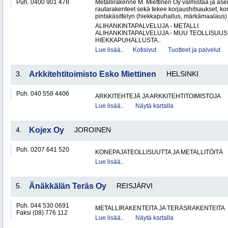
Puh. 0400 901 478
Metallirakenne M. Miettinen Oy valmistaa ja ase
rautarakenteet sekä tekee korjaushitsaukset, ko
pintakäsittelyn (hiekkapuhallus, märkämaalaus) v
ALIHANKINTAPALVELUJA - METALLI
ALIHANKINTAPALVELUJA - MUU TEOLLISUUS
HIEKKAPUHALLUSTA..
Lue lisää..
Kotisivut
Tuotteet ja palvelut
3.
Arkkitehtitoimisto Esko Miettinen
HELSINKI
Puh. 040 558 4406
ARKKITEHTEJÄ JA ARKKITEHTITOIMISTOJA
Lue lisää..
Näytä kartalla
4.
Kojex Oy
JOROINEN
Puh. 0207 641 520
KONEPAJATEOLLISUUTTA JA METALLITÖITÄ
Lue lisää..
5.
Änäkkälän Teräs Oy
REISJÄRVI
Puh. 044 530 0691
METALLIRAKENTEITA JA TERÄSRAKENTEITA
Faksi (08) 776 112
Lue lisää..
Näytä kartalla