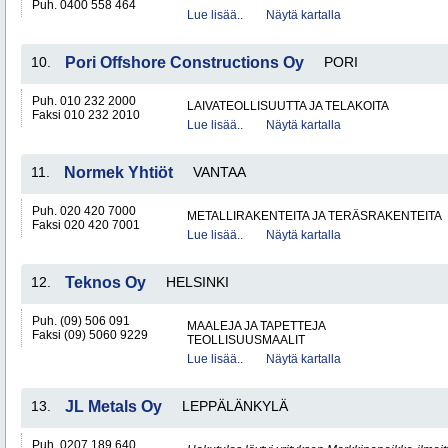
Puh. 0400 558 464
Lue lisää..
Näytä kartalla
10.
Pori Offshore Constructions Oy
PORI
Puh. 010 232 2000
LAIVATEOLLISUUTTA JA TELAKOITA
Faksi 010 232 2010
Lue lisää..
Näytä kartalla
11.
Normek Yhtiöt
VANTAA
Puh. 020 420 7000
METALLIRAKENTEITA JA TERÄSRAKENTEITA
Faksi 020 420 7001
Lue lisää..
Näytä kartalla
12.
Teknos Oy
HELSINKI
Puh. (09) 506 091
MAALEJA JA TAPETTEJA
Faksi (09) 5060 9229
TEOLLISUUSMAALIT
Lue lisää..
Näytä kartalla
13.
JL Metals Oy
LEPPÄLÄNKYLÄ
Puh. 0207 189 640