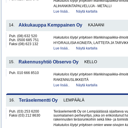
Hakutulos löytyi yrityksen Markkinapaikka-ilmoi
ALIHANKINTAPALVELUJA - METALLI
Lue lisää..
Näytä kartalla
14.
Akkukauppa Kemppainen Oy
KAJAANI
Puh. (08) 632 520
Hakutulos löytyi yrityksen Markkinapaikka-ilmoi
Puh. 0500 685 751
HYDRAULISIA KONEITA, LAITTEITA JA TARVIK
Faksi (08) 623 132
Lue lisää..
Näytä kartalla
15.
Rakennusyhtiö Observo Oy
KELLO
Puh. 010 666 8510
Hakutulos löytyi yrityksen Markkinapaikka-ilmoi
RAKENNUSLIIKKEITÄ
Lue lisää..
Näytä kartalla
16.
Teräselementti Oy
LEMPÄÄLÄ
Puh. (03) 253 6200
Teräselementti Oy on Lempäälässä sijaitseva v
Faksi (03) 212 8630
suomalainen perheyritys, joka on erikoistunut h
rakennusten teräsrunkoihin sekä liike- ja toimist
Hakutulos löytyi yrityksen omien www-sivujen ka