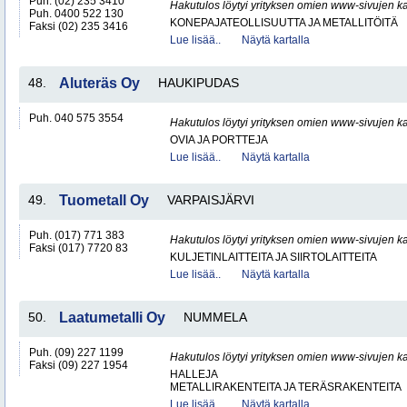
Puh. (02) 235 3410
Hakutulos löytyi yrityksen omien www-sivujen ka
Puh. 0400 522 130
KONEPAJATEOLLISUUTTA JA METALLITÖITÄ
Faksi (02) 235 3416
Lue lisää..
Näytä kartalla
48.
Aluteräs Oy
HAUKIPUDAS
Puh. 040 575 3554
Hakutulos löytyi yrityksen omien www-sivujen ka
OVIA JA PORTTEJA
Lue lisää..
Näytä kartalla
49.
Tuometall Oy
VARPAISJÄRVI
Puh. (017) 771 383
Hakutulos löytyi yrityksen omien www-sivujen ka
Faksi (017) 7720 83
KULJETINLAITTEITA JA SIIRTOLAITTEITA
Lue lisää..
Näytä kartalla
50.
Laatumetalli Oy
NUMMELA
Puh. (09) 227 1199
Hakutulos löytyi yrityksen omien www-sivujen ka
Faksi (09) 227 1954
HALLEJA
METALLIRAKENTEITA JA TERÄSRAKENTEITA
Lue lisää..
Näytä kartalla