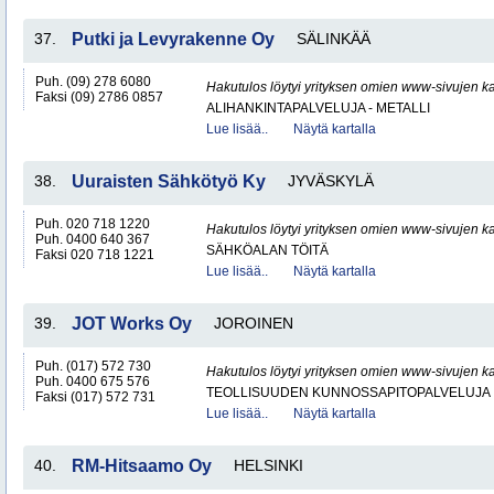
37.
Putki ja Levyrakenne Oy
SÄLINKÄÄ
Puh. (09) 278 6080
Hakutulos löytyi yrityksen omien www-sivujen ka
Faksi (09) 2786 0857
ALIHANKINTAPALVELUJA - METALLI
Lue lisää..
Näytä kartalla
38.
Uuraisten Sähkötyö Ky
JYVÄSKYLÄ
Puh. 020 718 1220
Hakutulos löytyi yrityksen omien www-sivujen ka
Puh. 0400 640 367
SÄHKÖALAN TÖITÄ
Faksi 020 718 1221
Lue lisää..
Näytä kartalla
39.
JOT Works Oy
JOROINEN
Puh. (017) 572 730
Hakutulos löytyi yrityksen omien www-sivujen ka
Puh. 0400 675 576
TEOLLISUUDEN KUNNOSSAPITOPALVELUJA
Faksi (017) 572 731
Lue lisää..
Näytä kartalla
40.
RM-Hitsaamo Oy
HELSINKI