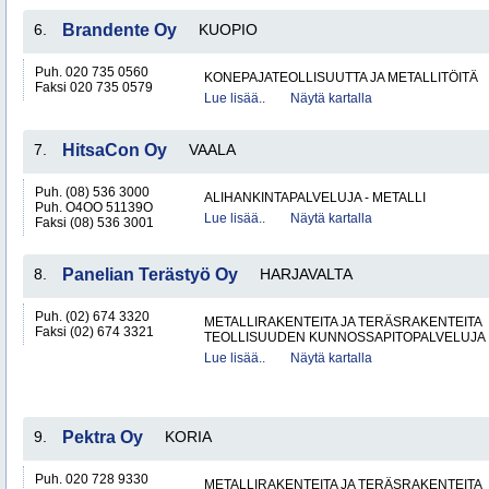
6.
Brandente Oy
KUOPIO
Puh. 020 735 0560
KONEPAJATEOLLISUUTTA JA METALLITÖITÄ
Faksi 020 735 0579
Lue lisää..
Näytä kartalla
7.
HitsaCon Oy
VAALA
Puh. (08) 536 3000
ALIHANKINTAPALVELUJA - METALLI
Puh. O4OO 51139O
Lue lisää..
Näytä kartalla
Faksi (08) 536 3001
8.
Panelian Terästyö Oy
HARJAVALTA
Puh. (02) 674 3320
METALLIRAKENTEITA JA TERÄSRAKENTEITA
Faksi (02) 674 3321
TEOLLISUUDEN KUNNOSSAPITOPALVELUJA
Lue lisää..
Näytä kartalla
9.
Pektra Oy
KORIA
Puh. 020 728 9330
METALLIRAKENTEITA JA TERÄSRAKENTEITA