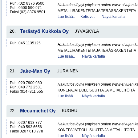
Puh. (02) 8376 9500
Hakutulos löytyi yrityksen omien www-sivujen ka
Puh. 0500 590 971
METALLIRAKENTEITA JA TERÄSRAKENTEITA
Faksi (02) 8376 9501
Lue lisää..
Kotisivut
Näytä kartalla
20.
Terästyö Kukkola Oy
JYVÄSKYLÄ
Puh. 045 1135125
Hakutulos löytyi yrityksen omien www-sivujen ka
METALLIRAKENTEITA JA TERÄSRAKENTEITA
Lue lisää..
Näytä kartalla
21.
Jake-Man Oy
UURAINEN
Puh. 020 7900 980
Hakutulos löytyi yrityksen omien www-sivujen ka
Puh. 040 772 2531
KONEPAJATEOLLISUUTTA JA METALLITÖITÄ
Faksi (014) 811 555
Lue lisää..
Näytä kartalla
22.
Mecamiehet Oy
KUOHU
Puh. 0207 613 777
Hakutulos löytyi yrityksen omien www-sivujen ka
Puh. 040 593 6656
KONEPAJATEOLLISUUTTA JA METALLITÖITÄ
Faksi 0207 613 778
Lue lisää..
Näytä kartalla