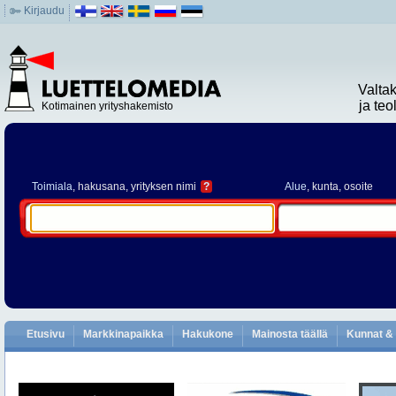
Kirjaudu
Valta
ja te
Kotimainen yrityshakemisto
Toimiala
, hakusana, yrityksen nimi
?
Alue
, kunta, osoite
Etusivu
Markkinapaikka
Hakukone
Mainosta täällä
Kunnat & 