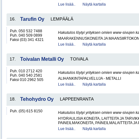
Lue lisää..
Näytä kartalla
16.
Tarufin Oy
LEMPÄÄLÄ
Puh. 050 532 7488
Hakutulos löytyi yrityksen omien www-sivujen ka
Puh. 040 509 0899
MAARAKENNUSKONEITA JA MAANSIIRTOKONE
Faksi (03) 341 4321
Lue lisää..
Näytä kartalla
17.
Toivalan Metalli Oy
TOIVALA
Puh. 010 2712 420
Hakutulos löytyi yrityksen omien www-sivujen ka
Puh. 040 540 2581
ALIHANKINTAPALVELUJA - METALLI
Faksi 010 2962 505
Lue lisää..
Näytä kartalla
18.
Tehohydro Oy
LAPPEENRANTA
Puh. (05) 615 8150
Hakutulos löytyi yrityksen omien www-sivujen ka
HYDRAULISIA KONEITA, LAITTEITA JA TARVIK
PAINEILMAKONEITA, PAINEILMALAITTEITA JA
Lue lisää..
Näytä kartalla