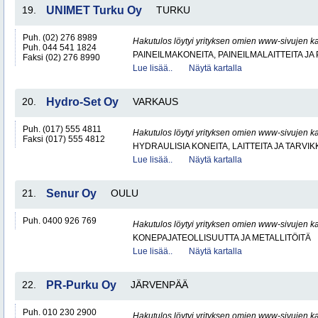
19.
UNIMET Turku Oy
TURKU
Puh. (02) 276 8989
Hakutulos löytyi yrityksen omien www-sivujen ka
Puh. 044 541 1824
PAINEILMAKONEITA, PAINEILMALAITTEITA JA
Faksi (02) 276 8990
Lue lisää..
Näytä kartalla
20.
Hydro-Set Oy
VARKAUS
Puh. (017) 555 4811
Hakutulos löytyi yrityksen omien www-sivujen ka
Faksi (017) 555 4812
HYDRAULISIA KONEITA, LAITTEITA JA TARVIK
Lue lisää..
Näytä kartalla
21.
Senur Oy
OULU
Puh. 0400 926 769
Hakutulos löytyi yrityksen omien www-sivujen ka
KONEPAJATEOLLISUUTTA JA METALLITÖITÄ
Lue lisää..
Näytä kartalla
22.
PR-Purku Oy
JÄRVENPÄÄ
Puh. 010 230 2900
Hakutulos löytyi yrityksen omien www-sivujen ka