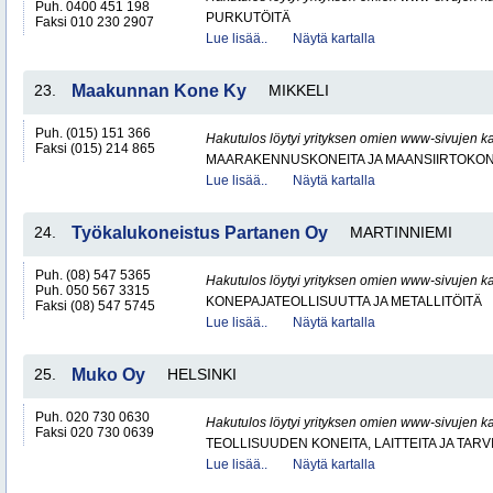
Puh. 0400 451 198
PURKUTÖITÄ
Faksi 010 230 2907
Lue lisää..
Näytä kartalla
23.
Maakunnan Kone Ky
MIKKELI
Puh. (015) 151 366
Hakutulos löytyi yrityksen omien www-sivujen ka
Faksi (015) 214 865
MAARAKENNUSKONEITA JA MAANSIIRTOKONE
Lue lisää..
Näytä kartalla
24.
Työkalukoneistus Partanen Oy
MARTINNIEMI
Puh. (08) 547 5365
Hakutulos löytyi yrityksen omien www-sivujen ka
Puh. 050 567 3315
KONEPAJATEOLLISUUTTA JA METALLITÖITÄ
Faksi (08) 547 5745
Lue lisää..
Näytä kartalla
25.
Muko Oy
HELSINKI
Puh. 020 730 0630
Hakutulos löytyi yrityksen omien www-sivujen ka
Faksi 020 730 0639
TEOLLISUUDEN KONEITA, LAITTEITA JA TARV
Lue lisää..
Näytä kartalla