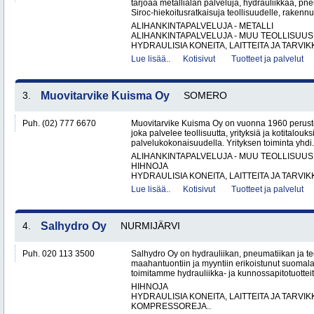
tarjoaa metallialan palveluja, hydrauliikkaa, pn
Siroc-hiekoitusratkaisuja teollisuudelle, rakennus
ALIHANKINTAPALVELUJA - METALLI
ALIHANKINTAPALVELUJA - MUU TEOLLISUUS
HYDRAULISIA KONEITA, LAITTEITA JA TARVIKK
Lue lisää..
Kotisivut
Tuotteet ja palvelut
3.
Muovitarvike Kuisma Oy
SOMERO
Puh. (02) 777 6670
Muovitarvike Kuisma Oy on vuonna 1960 peruste
joka palvelee teollisuutta, yrityksiä ja kotitalouks
palvelukokonaisuudella. Yrityksen toiminta yhdi.
ALIHANKINTAPALVELUJA - MUU TEOLLISUUS
HIHNOJA
HYDRAULISIA KONEITA, LAITTEITA JA TARVIKK
Lue lisää..
Kotisivut
Tuotteet ja palvelut
4.
Salhydro Oy
NURMIJÄRVI
Puh. 020 113 3500
Salhydro Oy on hydrauliikan, pneumatiikan ja te
maahantuontiin ja myyntiin erikoistunut suomal
toimitamme hydrauliikka- ja kunnossapitotuotteita
HIHNOJA
HYDRAULISIA KONEITA, LAITTEITA JA TARVIK
KOMPRESSOREJA..