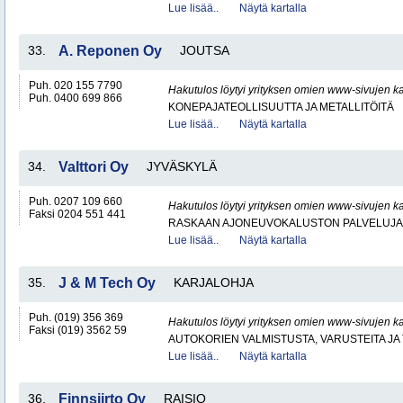
Lue lisää..
Näytä kartalla
33.
A. Reponen Oy
JOUTSA
Puh. 020 155 7790
Hakutulos löytyi yrityksen omien www-sivujen ka
Puh. 0400 699 866
KONEPAJATEOLLISUUTTA JA METALLITÖITÄ
Lue lisää..
Näytä kartalla
34.
Valttori Oy
JYVÄSKYLÄ
Puh. 0207 109 660
Hakutulos löytyi yrityksen omien www-sivujen ka
Faksi 0204 551 441
RASKAAN AJONEUVOKALUSTON PALVELUJA
Lue lisää..
Näytä kartalla
35.
J & M Tech Oy
KARJALOHJA
Puh. (019) 356 369
Hakutulos löytyi yrityksen omien www-sivujen ka
Faksi (019) 3562 59
AUTOKORIEN VALMISTUSTA, VARUSTEITA JA 
Lue lisää..
Näytä kartalla
36.
Finnsiirto Oy
RAISIO