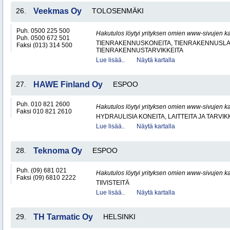
26.
Veekmas Oy
TOLOSENMÄKI
Puh. 0500 225 500
Hakutulos löytyi yrityksen omien www-sivujen ka
Puh. 0500 672 501
TIENRAKENNUSKONEITA, TIENRAKENNUSLAI
Faksi (013) 314 500
TIENRAKENNUSTARVIKKEITA
Lue lisää..
Näytä kartalla
27.
HAWE Finland Oy
ESPOO
Puh. 010 821 2600
Hakutulos löytyi yrityksen omien www-sivujen ka
Faksi 010 821 2610
HYDRAULISIA KONEITA, LAITTEITA JA TARVIK
Lue lisää..
Näytä kartalla
28.
Teknoma Oy
ESPOO
Puh. (09) 681 021
Hakutulos löytyi yrityksen omien www-sivujen ka
Faksi (09) 6810 2222
TIIVISTEITÄ
Lue lisää..
Näytä kartalla
29.
TH Tarmatic Oy
HELSINKI