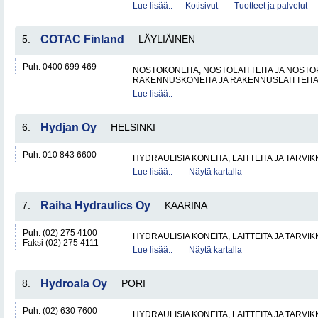
Lue lisää..
Kotisivut
Tuotteet ja palvelut
5.
COTAC Finland
LÄYLIÄINEN
Puh. 0400 699 469
NOSTOKONEITA, NOSTOLAITTEITA JA NOST
RAKENNUSKONEITA JA RAKENNUSLAITTEIT
Lue lisää..
6.
Hydjan Oy
HELSINKI
Puh. 010 843 6600
HYDRAULISIA KONEITA, LAITTEITA JA TARVIK
Lue lisää..
Näytä kartalla
7.
Raiha Hydraulics Oy
KAARINA
Puh. (02) 275 4100
HYDRAULISIA KONEITA, LAITTEITA JA TARVIK
Faksi (02) 275 4111
Lue lisää..
Näytä kartalla
8.
Hydroala Oy
PORI
Puh. (02) 630 7600
HYDRAULISIA KONEITA, LAITTEITA JA TARVIK