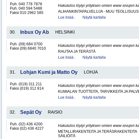
Puh. 040 778 7878
Hakutulos löytyi yrityksen omien www-sivujen ka
Puh. 040 594 5488
ALIHANKINTAPALVELUJA - MUU TEOLLISUUS
Faksi 010 2962 585
Lue lisää..
Näytä kartalla
30.
Inbux Oy Ab
HELSINKI
Puh. (09) 684 0700
Hakutulos löytyi yrityksen omien www-sivujen ka
Faksi (09) 6840 7010
RAUTAA JA TERÄSTÄ
Lue lisää..
Näytä kartalla
31.
Lohjan Kumi ja Matto Oy
LOHJA
Puh. (019) 311 211
Hakutulos löytyi yrityksen omien www-sivujen ka
Faksi (019) 312 814
KUMIALAN TUOTTEITA, TARVIKKEITA JA PAL
Lue lisää..
Näytä kartalla
32.
Sepät Oy
RAISIO
Puh. (02) 436 4200
Hakutulos löytyi yrityksen omien www-sivujen ka
Faksi (02) 436 4227
METALLIRAKENTEITA JA TERÄSRAKENTEITA
SÄILIÖITÄ