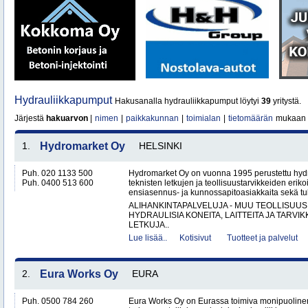
Hydrauliikkapumput
Hakusanalla hydrauliikkapumput löytyi
39
yritystä.
Järjestä
hakuarvon
|
nimen
|
paikkakunnan
|
toimialan
|
tietomäärän
mukaan
1.
Hydromarket Oy
HELSINKI
Puh. 020 1133 500
Hydromarket Oy on vuonna 1995 perustettu hydr
Puh. 0400 513 600
teknisten letkujen ja teollisuustarvikkeiden erik
ensiasennus- ja kunnossapitoasiakkaita sekä tuk
ALIHANKINTAPALVELUJA - MUU TEOLLISUUS
HYDRAULISIA KONEITA, LAITTEITA JA TARVIK
LETKUJA..
Lue lisää..
Kotisivut
Tuotteet ja palvelut
2.
Eura Works Oy
EURA
Puh. 0500 784 260
Eura Works Oy on Eurassa toimiva monipuolinen