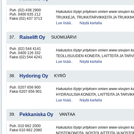
Puh. (02) 438 2900
Hakutulos löytyi yrityksen omien www-sivujen ka
Puh. 0400 635 212
TRUKKEJA, TRUKKITARVIKKEITA JA TRUKKI
Faksi (02) 437 3713
Lue lisää..
Näytä kartalla
37.
Raiselift Oy
SUOMIJÄRVI
Puh. (02) 544 4141
Hakutulos löytyi yrityksen omien www-sivujen ka
Puh. 0400 126 332
TEOLLISUUDEN KONEITA, LAITTEITA JA TARV
Faksi (02) 544 4241
Lue lisää..
Näytä kartalla
38.
Hydoring Oy
KYRÖ
Puh. 0207 656 900
Hakutulos löytyi yrityksen omien www-sivujen ka
Faksi 0207 656 901
HYDRAULISIA KONEITA, LAITTEITA JA TARVIK
Lue lisää..
Näytä kartalla
39.
Pekkaniska Oy
VANTAA
Puh. 010 662 2000
Hakutulos löytyi yrityksen omien www-sivujen ka
Faksi 010 662 2080
NOSTOKONEITA, NOSTOLAITTEITA JA NOST