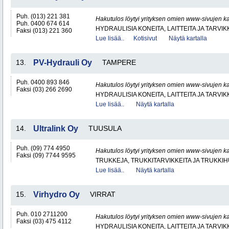
Puh. (013) 221 381
Hakutulos löytyi yrityksen omien www-sivujen ka
Puh. 0400 674 614
HYDRAULISIA KONEITA, LAITTEITA JA TARVIK
Faksi (013) 221 360
Lue lisää..
Kotisivut
Näytä kartalla
13.
PV-Hydrauli Oy
TAMPERE
Puh. 0400 893 846
Hakutulos löytyi yrityksen omien www-sivujen ka
Faksi (03) 266 2690
HYDRAULISIA KONEITA, LAITTEITA JA TARVIK
Lue lisää..
Näytä kartalla
14.
Ultralink Oy
TUUSULA
Puh. (09) 774 4950
Hakutulos löytyi yrityksen omien www-sivujen ka
Faksi (09) 7744 9595
TRUKKEJA, TRUKKITARVIKKEITA JA TRUKKI
Lue lisää..
Näytä kartalla
15.
Virhydro Oy
VIRRAT
Puh. 010 2711200
Hakutulos löytyi yrityksen omien www-sivujen ka
Faksi (03) 475 4112
HYDRAULISIA KONEITA, LAITTEITA JA TARVIK