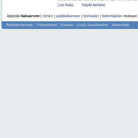
Lue lisää..
Näytä kartalla
Järjestä
hakuarvon
|
nimen
|
paikkakunnan
|
toimialan
|
tietomäärän
mukaan
Rekisteriseloste
Yhteystiedot
Palaute
Lisää Suosikkeihin
Hakemisto