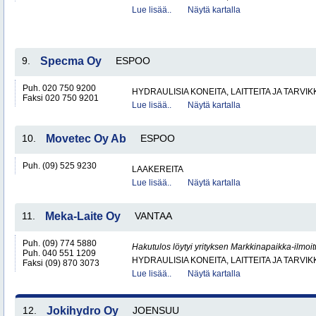
Lue lisää..
Näytä kartalla
9.
Specma Oy
ESPOO
Puh. 020 750 9200
HYDRAULISIA KONEITA, LAITTEITA JA TARVIK
Faksi 020 750 9201
Lue lisää..
Näytä kartalla
10.
Movetec Oy Ab
ESPOO
Puh. (09) 525 9230
LAAKEREITA
Lue lisää..
Näytä kartalla
11.
Meka-Laite Oy
VANTAA
Puh. (09) 774 5880
Hakutulos löytyi yrityksen Markkinapaikka-ilmoi
Puh. 040 551 1209
HYDRAULISIA KONEITA, LAITTEITA JA TARVIK
Faksi (09) 870 3073
Lue lisää..
Näytä kartalla
12.
Jokihydro Oy
JOENSUU