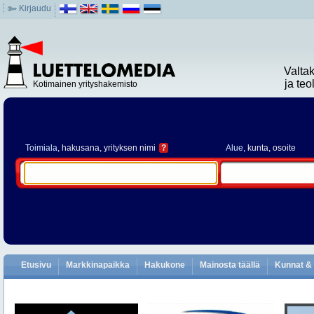
Kirjaudu
Valta
ja te
Kotimainen yrityshakemisto
Toimiala
, hakusana, yrityksen nimi
?
Alue
, kunta, osoite
Etusivu
Markkinapaikka
Hakukone
Mainosta täällä
Kunnat & 