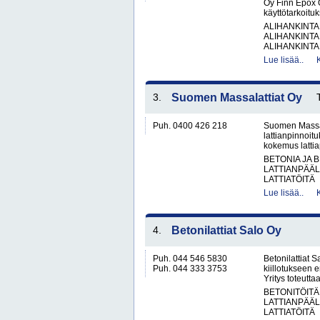
Oy Finn Epox O
käyttötarkoituks
ALIHANKINTA
ALIHANKINTA
ALIHANKINTA
Lue lisää..
3.
Suomen Massalattiat Oy
Puh. 0400 426 218
Suomen Massala
lattianpinnoit
kokemus lattiap
BETONIA JA 
LATTIANPÄÄL
LATTIATÖITÄ
Lue lisää..
4.
Betonilattiat Salo Oy
Puh. 044 546 5830
Betonilattiat S
Puh. 044 333 3753
kiillotukseen 
Yritys toteutta
BETONITÖITÄ
LATTIANPÄÄL
LATTIATÖITÄ