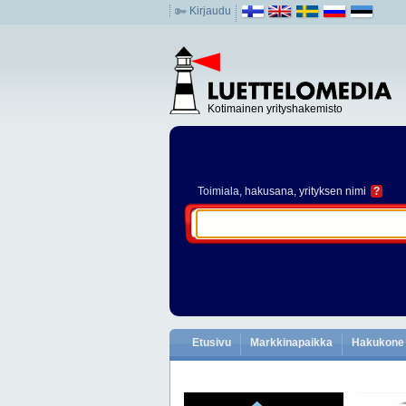
Kirjaudu
Kotimainen yrityshakemisto
Toimiala
, hakusana, yrityksen nimi
?
Etusivu
Markkinapaikka
Hakukone