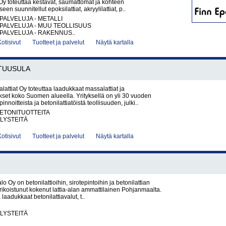
y toteuttaa kestävät, saumattomat ja kohteen
een suunnitellut epoksilattiat, akryylilattiat, p..
PALVELUJA - METALLI
PALVELUJA - MUU TEOLLISUUS
PALVELUJA - RAKENNUS..
Kotisivut
Tuotteet ja palvelut
Näytä kartalla
TUUSULA
ttiat Oy toteuttaa laadukkaat massalattiat ja
ukset koko Suomen alueella. Yrityksellä on yli 30 vuoden
innoitteista ja betonilattiatöistä teollisuuden, julki..
BETONITUOTTEITA
LYSTEITÄ
Kotisivut
Tuotteet ja palvelut
Näytä kartalla
alo Oy on betonilattioihin, sirotepintoihin ja betonilattian
erikoistunut kokenut lattia-alan ammattilainen Pohjanmaalta.
a laadukkaat betonilattiavalut, t..
LYSTEITÄ