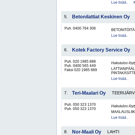
Lue lisää..
5.
Betonilattiat Keskinen Oy
Puh. 0400 764 306
BETONITÖITÄ
Lue lisää..
6.
Kotek Factory Service Oy
Puh. 020 1985 888
Hakutulos löyt
Puh. 0400 565 449
LATTIANPÄÄL
Faksi 020 1985 889
PINTAKÄSITT
Lue lisää..
7.
Teri-Maalari Oy
TEERIJÄRV
Puh. 050 323 1370
Hakutulos löyt
Puh. 050 323 1370
MAALAUSLIIK
Lue lisää..
8.
Nor-Maali Oy
LAHTI