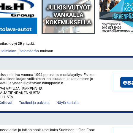
itus löytyi
29
yritystä.
|
toimialan
|
tietomäärän
mukaan
sissa toimiva vuonna 1994 perustettu monialayritys. Esakon
akkailleen laajan valikoiman teollisuuden, rakentamisen ja
palveluja yhden luotettavan kumppanin k..
PALVELUJA - RAKENNUS
TÄ JA TIENRAKENNUSTA
LUSTA..
Kotisivut
Tuotteet ja palvelut
Näytä kartalla
 massalattiat ja lattiapinnoitukset koko Suomeen – Finn Epox