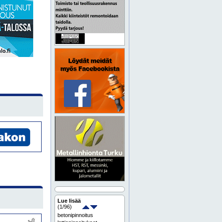
Lue lisää
(
1
/96)
betonipinnoitus