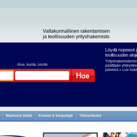
Valtakunnallinen rakentamisen
ja teollisuuden yrityshakemisto
Löydä nopeasti 
teollisuuden aloj
Yrityshakemistomme
Alue
, kunta, osoite
päättäjän yhteystie
palvelut
» Lue lisä
Hae
Mainosta täällä
Kunnat & kaupungit
Yhteystiedot