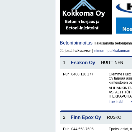
Betonipinnoitus
Hakusanalla betonipinno
Järjestä
hakuarvon
|
nimen
|
paikkakunnan
1.
Esakon Oy
HUITTINEN
Puh. 0400 110 177
Olemme Huitti
Oy tarjoaa asi
kiinteistöjen 
ALIHANKINTA
ASFALTTITÖI
HIEKKAPUHAL
Lue lisää..
2.
Finn Epox Oy
RUSKO
Puh. 044 558 7606
Epoksilattiat,