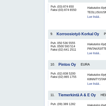
Puh. (03) 874 650
Hakutulos löyt
Faksi (03) 874 6550
TEOLLISUUS
Lue lisää..
9.
Korroosiotyö Korkal Oy
P
Puh. 050 536 5555
Hakutulos löyt
Puh. 0500 593 514
PINTAKÄSITT
Faksi (02) 641 2511
Lue lisää..
10.
Pintos Oy
EURA
Puh. (02) 838 5200
Hakutulos löyt
Faksi (02) 865 1755
KIINNITYSTA
Lue lisää..
11.
Tiemerkintä A & E Oy
HE
Puh. (09) 389 1282
Hakutulos löyt