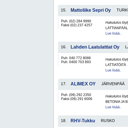
15.
Mattoliike Sepri Oy
TURK
Puh. (02) 284 9990
Hakutulos löyt
Faksi (02) 237 4257
LATTIANPÄÄL
Lue lisää..
16.
Lahden Laatulattiat Oy
L
Puh. 040 772 8086
Hakutulos löyt
Puh. 0400 703 893
LATTIATÖITÄ
Lue lisää..
17.
ALIMEX OY
JÄRVENPÄÄ
Puh. (09) 292 2350
Hakutulos löyt
Faksi (09) 291 6006
BETONIA JA 
Lue lisää..
18.
RHV-Tukku
RUSKO