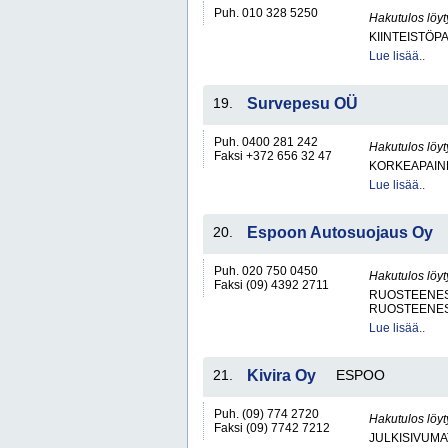
Puh. 010 328 5250
Hakutulos löyt
KIINTEISTÖP
Lue lisää..
19.
Survepesu OÜ
Puh. 0400 281 242
Hakutulos löyt
Faksi +372 656 32 47
KORKEAPAINE
Lue lisää..
20.
Espoon Autosuojaus Oy
Puh. 020 750 0450
Hakutulos löyt
Faksi (09) 4392 2711
RUOSTEENES
RUOSTEENES
Lue lisää..
21.
Kivira Oy
ESPOO
Puh. (09) 774 2720
Hakutulos löyt
Faksi (09) 7742 7212
JULKISIVUMA