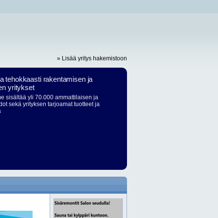
» Lisää yritys hakemistoon
ja tehokkaasti rakentamisen ja
en yritykset
 sisältää yli 70.000 ammattilaisen ja
dot sekä yrityksen tarjoamat tuotteet ja
ä