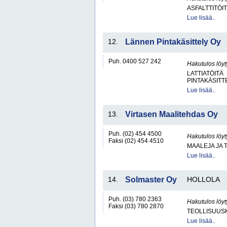
ASFALTTITÖI
Lue lisää..
12.
Lännen Pintakäsittely Oy
Puh. 0400 527 242
Hakutulos löyt
LATTIATÖITÄ
PINTAKÄSITT
Lue lisää..
13.
Virtasen Maalitehdas Oy
Puh. (02) 454 4500
Hakutulos löyt
Faksi (02) 454 4510
MAALEJA JA 
Lue lisää..
14.
Solmaster Oy
HOLLOLA
Puh. (03) 780 2363
Hakutulos löyt
Faksi (03) 780 2870
TEOLLISUUSK
Lue lisää..