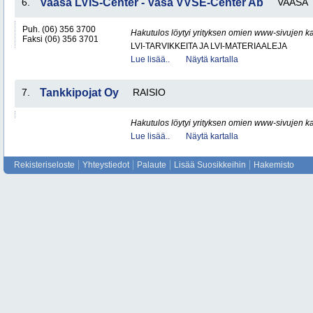
6.
Vaasa LVIS-Center - Vasa VVSE-Center Ab
VAASA
Puh. (06) 356 3700
Hakutulos löytyi yrityksen omien www-sivujen ka
Faksi (06) 356 3701
LVI-TARVIKKEITA JA LVI-MATERIAALEJA
Lue lisää..
Näytä kartalla
7.
Tankkipojat Oy
RAISIO
Hakutulos löytyi yrityksen omien www-sivujen ka
Lue lisää..
Näytä kartalla
Rekisteriseloste
Yhteystiedot
Palaute
Lisää Suosikkeihin
Hakemisto