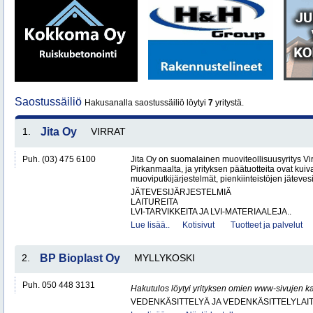
Saostussäiliö
Hakusanalla saostussäiliö löytyi
7
yritystä.
1.
Jita Oy
VIRRAT
Puh. (03) 475 6100
Jita Oy on suomalainen muoviteollisuusyritys Virr
Pirkanmaalta, ja yrityksen päätuotteita ovat kuiv
muoviputkijärjestelmät, pienkiinteistöjen jätevesi
JÄTEVESIJÄRJESTELMIÄ
LAITUREITA
LVI-TARVIKKEITA JA LVI-MATERIAALEJA..
Lue lisää..
Kotisivut
Tuotteet ja palvelut
2.
BP Bioplast Oy
MYLLYKOSKI
Puh. 050 448 3131
Hakutulos löytyi yrityksen omien www-sivujen ka
VEDENKÄSITTELYÄ JA VEDENKÄSITTELYLAIT