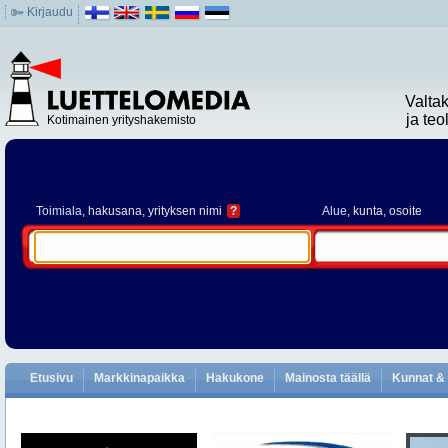
Kirjaudu
Valta
ja te
Kotimainen yrityshakemisto
Toimiala
, hakusana, yrityksen nimi
?
Alue
, kunta, osoite
Etusivu
Markkinapaikka
Hakukone
Mainosta täällä
Kunnat & 