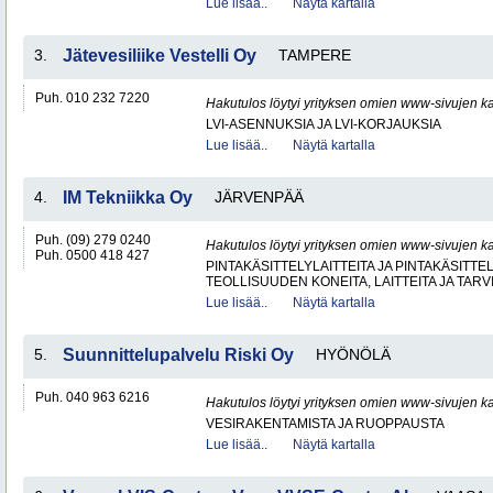
Lue lisää..
Näytä kartalla
3.
Jätevesiliike Vestelli Oy
TAMPERE
Puh. 010 232 7220
Hakutulos löytyi yrityksen omien www-sivujen ka
LVI-ASENNUKSIA JA LVI-KORJAUKSIA
Lue lisää..
Näytä kartalla
4.
IM Tekniikka Oy
JÄRVENPÄÄ
Puh. (09) 279 0240
Hakutulos löytyi yrityksen omien www-sivujen ka
Puh. 0500 418 427
PINTAKÄSITTELYLAITTEITA JA PINTAKÄSITTE
TEOLLISUUDEN KONEITA, LAITTEITA JA TARV
Lue lisää..
Näytä kartalla
5.
Suunnittelupalvelu Riski Oy
HYÖNÖLÄ
Puh. 040 963 6216
Hakutulos löytyi yrityksen omien www-sivujen ka
VESIRAKENTAMISTA JA RUOPPAUSTA
Lue lisää..
Näytä kartalla