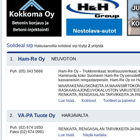
Solideal srp
Hakusanoilla solideal srp löytyi
2
yritystä.
1.
Ham-Re Oy
NEUVOTON
Puh. (05) 343 5666
Ham-Re Oy – Trukkirenkaat, teollisuusrenkaat, k
Haminasta koko Suomeen Ham-Re Oy perustetti
kasvaneisiin rengastarpeisiin. Ham-Re Oy on 
MAARAKENNUSKONEITA JA MAANSIIRTOKONE
RASKAAN AJONEUVOKALUSTON VARUSTEITA 
RENKAITA, RENGASALAN TARVIKKEITA JA PA
Lue lisää..
Kotisivut
Tuotteet ja palvelut
2.
VA-PA Tuote Oy
HARJAVALTA
Puh. (02) 674 1650
RENKAITA, RENGASALAN TARVIKKEITA JA P
Faksi (02) 674 0991
Lue lisää..
Näytä kartalla