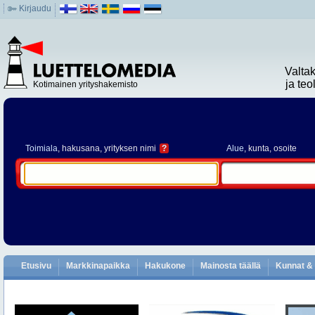
Kirjaudu
Valta
ja te
Kotimainen yrityshakemisto
Toimiala
, hakusana, yrityksen nimi
?
Alue
, kunta, osoite
Etusivu
Markkinapaikka
Hakukone
Mainosta täällä
Kunnat & 