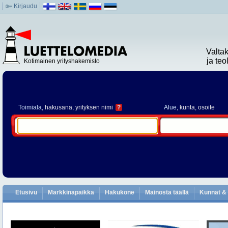
Kirjaudu
Valta
ja te
Kotimainen yrityshakemisto
Toimiala
, hakusana, yrityksen nimi
?
Alue
, kunta, osoite
Etusivu
Markkinapaikka
Hakukone
Mainosta täällä
Kunnat & 