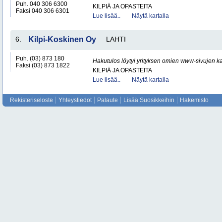
Puh. 040 306 6300
KILPIÄ JA OPASTEITA
Faksi 040 306 6301
Lue lisää..
Näytä kartalla
6.
Kilpi-Koskinen Oy
LAHTI
Puh. (03) 873 180
Hakutulos löytyi yrityksen omien www-sivujen ka
Faksi (03) 873 1822
KILPIÄ JA OPASTEITA
Lue lisää..
Näytä kartalla
Rekisteriseloste
Yhteystiedot
Palaute
Lisää Suosikkeihin
Hakemisto