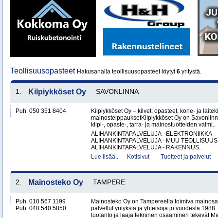
Teollisuusopasteet
Hakusanalla teollisuusopasteet löytyi
6
yritystä.
1.
Kilpiykköset Oy
SAVONLINNA
Puh. 050 351 8404
Kilpiykköset Oy – kilvet, opasteet, kone- ja laiteki
mainosteippauksetKilpiykköset Oy on Savonlinn
kilpi-, opaste-, tarra- ja mainostuotteiden valmi..
ALIHANKINTAPALVELUJA - ELEKTRONIIKKA
ALIHANKINTAPALVELUJA - MUU TEOLLISUUS
ALIHANKINTAPALVELUJA - RAKENNUS..
Lue lisää..
Kotisivut
Tuotteet ja palvelut
2.
Mainosteko Oy
TAMPERE
Puh. 010 567 1199
Mainosteko Oy on Tampereella toimiva mainosal
Puh. 040 540 5850
palvellut yrityksiä ja yhteisöjä jo vuodesta 198
tuotanto ja laaja tekninen osaaminen tekevät Ma