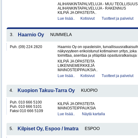
ALIHANKINTAPALVELUJA - MUU TEOLLISUUS
ALIHANKINTAPALVELUJA - RAKENNUS
KILPIÄ JA OPASTEITA..
Lue lisää..
Kotisivut
Tuotteet ja palvelut
3.
Haarnio Oy
NUMMELA
Puh. (09) 224 2820
Haarnio Oy on opasteisiin, turvallisuusratkaisuih
näkyvyyteen erikoistunut kotimainen yritys, joka 
toimittaa, asentaa ja ylläpitää opastusratkaisuja
KILPIÄ JA OPASTEITA
LIIKENNEMERKKEJÄ
MAINOSTEIPPAUKSIA..
Lue lisää..
Kotisivut
Tuotteet ja palvelut
4.
Kuopion Takuu-Tarra Oy
KUOPIO
Puh. 010 666 5100
KILPIÄ JA OPASTEITA
Puh. 010 666 5101
MAINOSTEIPPAUKSIA
Faksi 010 666 5109
Lue lisää..
Näytä kartalla
5.
Kilpiset Oy, Espoo / Imatra
ESPOO