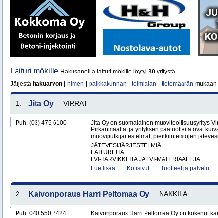
Laituri mökille
Hakusanoilla laituri mökille löytyi
30
yritystä.
Järjestä
hakuarvon
|
nimen
|
paikkakunnan
|
toimialan
|
tietomäärän
mukaan
1.
Jita Oy
VIRRAT
Puh. (03) 475 6100
Jita Oy on suomalainen muoviteollisuusyritys Virr
Pirkanmaalta, ja yrityksen päätuotteita ovat kuiv
muoviputkijärjestelmät, pienkiinteistöjen jätevesi
JÄTEVESIJÄRJESTELMIÄ
LAITUREITA
LVI-TARVIKKEITA JA LVI-MATERIAALEJA..
Lue lisää..
Kotisivut
Tuotteet ja palvelut
2.
Kaivonporaus Harri Peltomaa Oy
NAKKILA
Puh. 040 550 7424
Kaivonporaus Harri Peltomaa Oy on kokenut kai