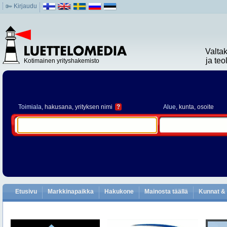
Kirjaudu
Valta
ja te
Kotimainen yrityshakemisto
Toimiala
, hakusana, yrityksen nimi
?
Alue
, kunta, osoite
Etusivu
Markkinapaikka
Hakukone
Mainosta täällä
Kunnat & 