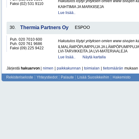
Hakutulos löytyi yrityksen omien www-sivujen ka
Faksi (02) 531 9110
KAIHTIMIA JA MARKIISEJA
Lue lisää..
30.
Thermia Partners Oy
ESPOO
Puh. 020 7010 600
Hakutulos löytyi yrityksen omien www-sivujen ka
Puh. 020 761 9686
ILMALÄMPÖPUMPPUJA JA LÄMPÖPUMPPUJ
Faksi (09) 225 9422
LVI-TARVIKKEITA JA LVI-MATERIAALEJA
Lue lisää..
Näytä kartalla
Järjestä
hakuarvon
|
nimen
|
paikkakunnan
|
toimialan
|
tietomäärän
mukaan
Rekisteriseloste
Yhteystiedot
Palaute
Lisää Suosikkeihin
Hakemisto