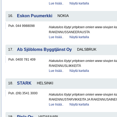
Lue lisää..
Näytä kartalla
16.
Eskon Puumerkki
NOKIA
Puh. 044 9988098
Hakutulos löytyi yrityksen omien www-sivujen ka
RAKENNUSSANEERAUSTA
Lue lisää..
Näytä kartalla
17.
Ab Sjöbloms Byggtjänst Oy
DALSBRUK
Puh. 0400 781 409
Hakutulos löytyi yrityksen omien www-sivujen ka
RAKENNUSLIIKKEITÄ
Lue lisää..
Näytä kartalla
18.
STARK
HELSINKI
Puh. (09) 3541 3000
Hakutulos löytyi yrityksen omien www-sivujen ka
RAKENNUSTARVIKKEITA JA RAKENNUSAINEI
Lue lisää..
Näytä kartalla
19.
Pisla Oy
VIITASAARI