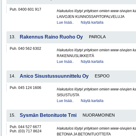
Puh. 0400 601 917
Hakutulos löytyi yrityksen omien www-sivujen ka
LAIVOJEN KUNNOSSAPITOPALVELUJA
Lue lisää..
Näytä kartalla
13.
Rakennus Raino Ruoho Oy
PAROLA
Puh. 040 562 6302
Hakutulos löytyi yrityksen omien www-sivujen ka
RAKENNUSLIIKKEITÄ
Lue lisää..
Näytä kartalla
14.
Anico Sisustussuunnittelu Oy
ESPOO
Puh. 045 124 1606
Hakutulos löytyi yrityksen omien www-sivujen ka
SISUSTUSTA
Lue lisää..
Näytä kartalla
15.
Sysmän Betonituote Tmi
NUORAMOINEN
Puh. 044 527 6677
Hakutulos löytyi yrityksen omien www-sivujen ka
Puh. (03) 717 8624
BETONIA JA BETONITUOTTEITA