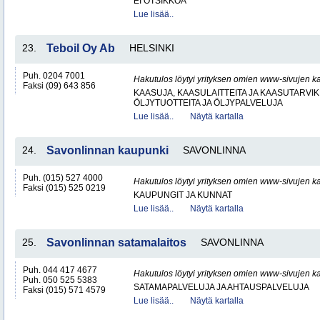
EI OTSIKKOA
Lue lisää..
23.
Teboil Oy Ab
HELSINKI
Puh. 0204 7001
Hakutulos löytyi yrityksen omien www-sivujen ka
Faksi (09) 643 856
KAASUJA, KAASULAITTEITA JA KAASUTARVIK
ÖLJYTUOTTEITA JA ÖLJYPALVELUJA
Lue lisää..
Näytä kartalla
24.
Savonlinnan kaupunki
SAVONLINNA
Puh. (015) 527 4000
Hakutulos löytyi yrityksen omien www-sivujen ka
Faksi (015) 525 0219
KAUPUNGIT JA KUNNAT
Lue lisää..
Näytä kartalla
25.
Savonlinnan satamalaitos
SAVONLINNA
Puh. 044 417 4677
Hakutulos löytyi yrityksen omien www-sivujen ka
Puh. 050 525 5383
SATAMAPALVELUJA JA AHTAUSPALVELUJA
Faksi (015) 571 4579
Lue lisää..
Näytä kartalla