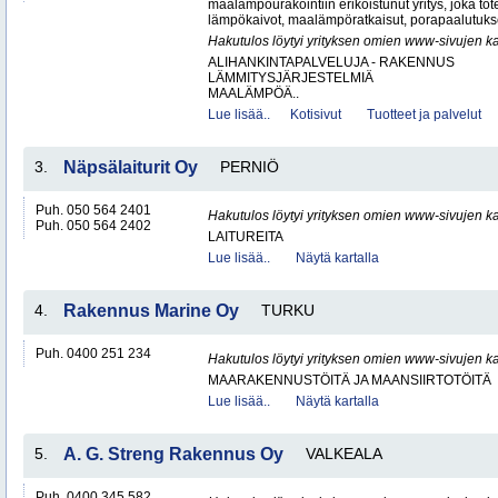
maalämpöurakointiin erikoistunut yritys, joka tot
lämpökaivot, maalämpöratkaisut, porapaalutukset 
Hakutulos löytyi yrityksen omien www-sivujen ka
ALIHANKINTAPALVELUJA - RAKENNUS
LÄMMITYSJÄRJESTELMIÄ
MAALÄMPÖÄ..
Lue lisää..
Kotisivut
Tuotteet ja palvelut
3.
Näpsälaiturit Oy
PERNIÖ
Puh. 050 564 2401
Hakutulos löytyi yrityksen omien www-sivujen ka
Puh. 050 564 2402
LAITUREITA
Lue lisää..
Näytä kartalla
4.
Rakennus Marine Oy
TURKU
Puh. 0400 251 234
Hakutulos löytyi yrityksen omien www-sivujen ka
MAARAKENNUSTÖITÄ JA MAANSIIRTOTÖITÄ
Lue lisää..
Näytä kartalla
5.
A. G. Streng Rakennus Oy
VALKEALA
Puh. 0400 345 582