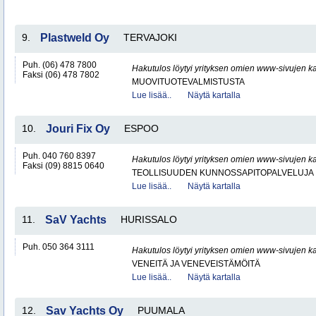
9.
Plastweld Oy
TERVAJOKI
Puh. (06) 478 7800
Hakutulos löytyi yrityksen omien www-sivujen ka
Faksi (06) 478 7802
MUOVITUOTEVALMISTUSTA
Lue lisää..
Näytä kartalla
10.
Jouri Fix Oy
ESPOO
Puh. 040 760 8397
Hakutulos löytyi yrityksen omien www-sivujen ka
Faksi (09) 8815 0640
TEOLLISUUDEN KUNNOSSAPITOPALVELUJA
Lue lisää..
Näytä kartalla
11.
SaV Yachts
HURISSALO
Puh. 050 364 3111
Hakutulos löytyi yrityksen omien www-sivujen ka
VENEITÄ JA VENEVEISTÄMÖITÄ
Lue lisää..
Näytä kartalla
12.
Sav Yachts Oy
PUUMALA