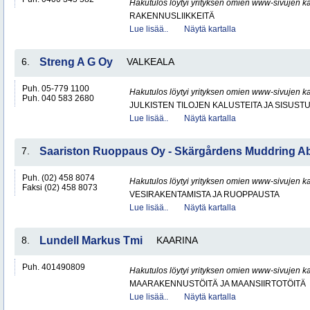
Hakutulos löytyi yrityksen omien www-sivujen ka
RAKENNUSLIIKKEITÄ
Lue lisää..
Näytä kartalla
6.
Streng A G Oy
VALKEALA
Puh. 05-779 1100
Hakutulos löytyi yrityksen omien www-sivujen ka
Puh. 040 583 2680
JULKISTEN TILOJEN KALUSTEITA JA SISUST
Lue lisää..
Näytä kartalla
7.
Saariston Ruoppaus Oy - Skärgårdens Muddring A
Puh. (02) 458 8074
Hakutulos löytyi yrityksen omien www-sivujen ka
Faksi (02) 458 8073
VESIRAKENTAMISTA JA RUOPPAUSTA
Lue lisää..
Näytä kartalla
8.
Lundell Markus Tmi
KAARINA
Puh. 401490809
Hakutulos löytyi yrityksen omien www-sivujen ka
MAARAKENNUSTÖITÄ JA MAANSIIRTOTÖITÄ
Lue lisää..
Näytä kartalla