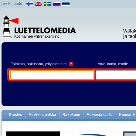
Kirjaudu
Valta
ja te
Kotimainen yrityshakemisto
Toimiala
, hakusana, yrityksen nimi
?
Alue
, kunta, osoite
Etusivu
Markkinapaikka
Hakukone
Mainosta täällä
Kunnat & 