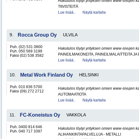
Hakutulos löytyi yrityksen omien www-sivujen ka
TIIVISTEITÄ
Lue lisää..
Näytä kartalla
9.
Rocca Group Oy
ULVILA
Puh. (02) 531 0800
Hakutulos löytyi yrityksen omien www-sivujen ka
Puh. 050 569 3199
PAINEILMAKONEITA, PAINEILMALAITTEITA JA
Faksi (02) 538 3582
Lue lisää..
Näytä kartalla
10.
Metal Work Finland Oy
HELSINKI
Puh. 010 836 5700
Hakutulos löytyi yrityksen omien www-sivujen ka
Faksi (09) 272 2712
AUTOMAATIOTA
Lue lisää..
Näytä kartalla
11.
FC-Koneistus Oy
VAKKOLA
Puh. 0400 814 646
Hakutulos löytyi yrityksen omien www-sivujen ka
Puh. 040 717 3397
ALIHANKINTAPALVELUJA - METALLI