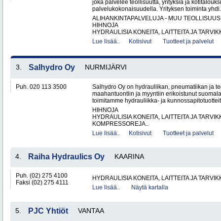
joka palvelee teollisuutta, yrityksiä ja kotitalouks
palvelukokonaisuudella. Yrityksen toiminta yhdi.
ALIHANKINTAPALVELUJA - MUU TEOLLISUUS
HIHNOJA
HYDRAULISIA KONEITA, LAITTEITA JA TARVIKK
Lue lisää..
Kotisivut
Tuotteet ja palvelut
3.
Salhydro Oy
NURMIJÄRVI
Puh. 020 113 3500
Salhydro Oy on hydrauliikan, pneumatiikan ja te
maahantuontiin ja myyntiin erikoistunut suomal
toimitamme hydrauliikka- ja kunnossapitotuotteita
HIHNOJA
HYDRAULISIA KONEITA, LAITTEITA JA TARVIK
KOMPRESSOREJA..
Lue lisää..
Kotisivut
Tuotteet ja palvelut
4.
Raiha Hydraulics Oy
KAARINA
Puh. (02) 275 4100
HYDRAULISIA KONEITA, LAITTEITA JA TARVIK
Faksi (02) 275 4111
Lue lisää..
Näytä kartalla
5.
PJC Yhtiöt
VANTAA