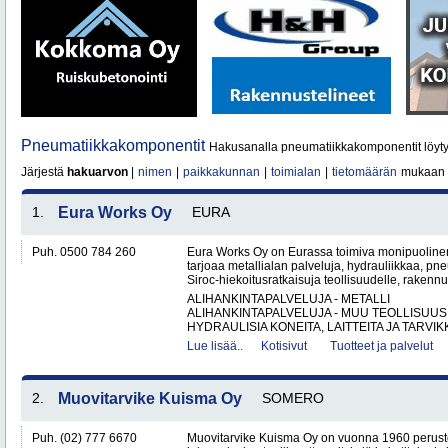
Pneumatiikkakomponentit
Hakusanalla pneumatiikkakomponentit löyt
Järjestä
hakuarvon
|
nimen
|
paikkakunnan
|
toimialan
|
tietomäärän
mukaan
1.
Eura Works Oy
EURA
Puh. 0500 784 260
Eura Works Oy on Eurassa toimiva monipuolinen
tarjoaa metallialan palveluja, hydrauliikkaa, pn
Siroc-hiekoitusratkaisuja teollisuudelle, rakennus
ALIHANKINTAPALVELUJA - METALLI
ALIHANKINTAPALVELUJA - MUU TEOLLISUUS
HYDRAULISIA KONEITA, LAITTEITA JA TARVIKK
Lue lisää..
Kotisivut
Tuotteet ja palvelut
2.
Muovitarvike Kuisma Oy
SOMERO
Puh. (02) 777 6670
Muovitarvike Kuisma Oy on vuonna 1960 peruste