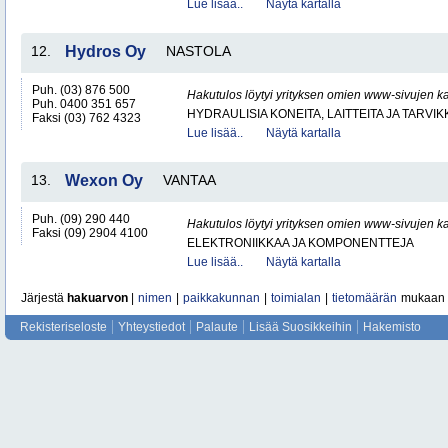
Lue lisää..
Näytä kartalla
12.
Hydros Oy
NASTOLA
Puh. (03) 876 500
Hakutulos löytyi yrityksen omien www-sivujen ka
Puh. 0400 351 657
HYDRAULISIA KONEITA, LAITTEITA JA TARVIK
Faksi (03) 762 4323
Lue lisää..
Näytä kartalla
13.
Wexon Oy
VANTAA
Puh. (09) 290 440
Hakutulos löytyi yrityksen omien www-sivujen ka
Faksi (09) 2904 4100
ELEKTRONIIKKAA JA KOMPONENTTEJA
Lue lisää..
Näytä kartalla
Järjestä
hakuarvon
|
nimen
|
paikkakunnan
|
toimialan
|
tietomäärän
mukaan
Rekisteriseloste
Yhteystiedot
Palaute
Lisää Suosikkeihin
Hakemisto