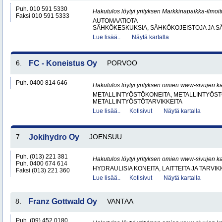
Puh. 010 591 5330
Hakutulos löytyi yrityksen Markkinapaikka-ilmoi
Faksi 010 591 5333
AUTOMAATIOTA
SÄHKÖKESKUKSIA, SÄHKÖKOJEISTOJA JA S
Lue lisää..
Näytä kartalla
6.
FC - Koneistus Oy
PORVOO
Puh. 0400 814 646
Hakutulos löytyi yrityksen omien www-sivujen ka
METALLINTYÖSTÖKONEITA, METALLINTYÖSTÖ
METALLINTYÖSTÖTARVIKKEITA
Lue lisää..
Kotisivut
Näytä kartalla
7.
Jokihydro Oy
JOENSUU
Puh. (013) 221 381
Hakutulos löytyi yrityksen omien www-sivujen ka
Puh. 0400 674 614
HYDRAULISIA KONEITA, LAITTEITA JA TARVIK
Faksi (013) 221 360
Lue lisää..
Kotisivut
Näytä kartalla
8.
Franz Gottwald Oy
VANTAA
Puh. (09) 452 0180