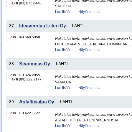
Hakutulos löytyi yrityksen omien www-sivujen ka
Faksi (03) 873 8440
SÄILIÖITÄ
Lue lisää..
Näytä kartalla
37.
Ideaverstas Liiteri Oy
LAHTI
Puh. 040 548 5958
Hakutulos löytyi yrityksen omien www-sivujen ka
OHJELMAPALVELUJA JA TAPAHTUMANJÄRJE
Lue lisää..
Näytä kartalla
38.
Scanmess Oy
LAHTI
Puh. 010 324 2955
Hakutulos löytyi yrityksen omien www-sivujen ka
Faksi (09) 222 2177
VAAKOJA
Lue lisää..
Näytä kartalla
39.
Asfalttisalpa Oy
LAHTI
Puh. 010 422 1722
Hakutulos löytyi yrityksen omien www-sivujen ka
ASFALTTITÖITÄ JA TIENRAKENNUSTA
Lue lisää..
Näytä kartalla