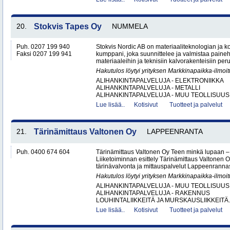
20.
Stokvis Tapes Oy
NUMMELA
Puh. 0207 199 940
Stokvis Nordic AB on materiaaliteknologian ja 
Faksi 0207 199 941
kumppani, joka suunnittelee ja valmistaa painehe
materiaaleihin ja teknisiin kalvorakenteisiin peru
Hakutulos löytyi yrityksen Markkinapaikka-ilmoi
ALIHANKINTAPALVELUJA - ELEKTRONIIKKA
ALIHANKINTAPALVELUJA - METALLI
ALIHANKINTAPALVELUJA - MUU TEOLLISUUS.
Lue lisää..
Kotisivut
Tuotteet ja palvelut
21.
Tärinämittaus Valtonen Oy
LAPPEENRANTA
Puh. 0400 674 604
Tärinämittaus Valtonen Oy Teen minkä lupaan
Liiketoiminnan esittely Tärinämittaus Valtonen O
tärinävalvonta ja mittauspalvelut Lappeenrann
Hakutulos löytyi yrityksen Markkinapaikka-ilmoi
ALIHANKINTAPALVELUJA - MUU TEOLLISUUS
ALIHANKINTAPALVELUJA - RAKENNUS
LOUHINTALIIKKEITÄ JA MURSKAUSLIIKKEITÄ.
Lue lisää..
Kotisivut
Tuotteet ja palvelut