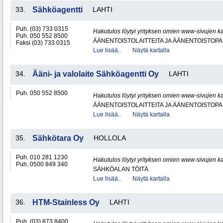
33.
Sähköagentti
LAHTI
Puh. (03) 733 0315
Hakutulos löytyi yrityksen omien www-sivujen ka
Puh. 050 552 8500
ÄÄNENTOISTOLAITTEITA JA ÄÄNENTOISTOP
Faksi (03) 733 0315
Lue lisää..
Näytä kartalla
34.
Ääni- ja valolaite Sähköagentti Oy
LAHTI
Puh. 050 552 8500
Hakutulos löytyi yrityksen omien www-sivujen ka
ÄÄNENTOISTOLAITTEITA JA ÄÄNENTOISTOP
Lue lisää..
Näytä kartalla
35.
Sähkötara Oy
HOLLOLA
Puh. 010 281 1230
Hakutulos löytyi yrityksen omien www-sivujen ka
Puh. 0500 849 340
SÄHKÖALAN TÖITÄ
Lue lisää..
Näytä kartalla
36.
HTM-Stainless Oy
LAHTI
Puh. (03) 873 8400