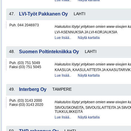
Lue lisää..
Näytä kartalla
47.
LVI-Työt Pakkanen Oy
LAHTI
Puh. 044 2046973
Hakutulos löytyi yrityksen omien www-sivujen ka
LVI-ASENNUKSIA JA LVI-KORJAUKSIA
Lue lisää..
Näytä kartalla
48.
Suomen Poltintekniikka Oy
LAHTI
Puh. (03) 751 5049
Hakutulos löytyi yrityksen omien www-sivujen ka
Faksi (03) 751 5045
KAASUJA, KAASULAITTEITA JA KAASUTARVIK
Lue lisää..
Näytä kartalla
49.
Interberg Oy
TAMPERE
Puh. (03) 3143 2000
Hakutulos löytyi yrityksen omien www-sivujen ka
Faksi (03) 3143 2020
SIIVOUSKONEITA, SIIVOUSLAITTEITA JA SIIV
TUKKULIIKKEITÄ
Lue lisää..
Näytä kartalla