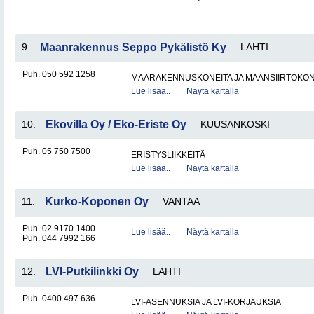
9.
Maanrakennus Seppo Pykälistö Ky
LAHTI
Puh. 050 592 1258
MAARAKENNUSKONEITA JA MAANSIIRTOKONE
Lue lisää..
Näytä kartalla
10.
Ekovilla Oy / Eko-Eriste Oy
KUUSANKOSKI
Puh. 05 750 7500
ERISTYSLIIKKEITÄ
Lue lisää..
Näytä kartalla
11.
Kurko-Koponen Oy
VANTAA
Puh. 02 9170 1400
Lue lisää..
Näytä kartalla
Puh. 044 7992 166
12.
LVI-Putkilinkki Oy
LAHTI
Puh. 0400 497 636
LVI-ASENNUKSIA JA LVI-KORJAUKSIA