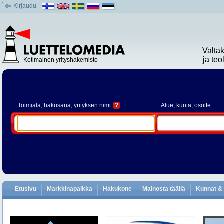
Kirjaudu
Valta
ja te
Kotimainen yrityshakemisto
Toimiala
, hakusana, yrityksen nimi
?
Alue
, kunta, osoite
Etusivu
Markkinapaikka
Hakukone
Mainosta täällä
Kunnat & 