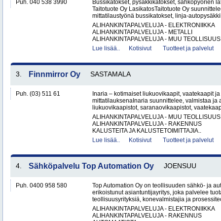
Puh. 040 538 3990
Bussikatokset, pysäkkikatokset, sähköpyörien lat
Taitotuote Oy LasikatosTaitotuote Oy suunnittele
mittatilaustyönä bussikatokset, linja-autopysäkki
ALIHANKINTAPALVELUJA - ELEKTRONIIKKA
ALIHANKINTAPALVELUJA - METALLI
ALIHANKINTAPALVELUJA - MUU TEOLLISUUS.
Lue lisää..
Kotisivut
Tuotteet ja palvelut
3.
Finnmirror Oy
SASTAMALA
Puh. (03) 511 61
Inaria – kotimaiset liukuovikaapit, vaatekaapit ja 
mittatilauksenaInaria suunnittelee, valmistaa ja a
liukuovikaapistot, saranaovikaapistot, vaatekaap
ALIHANKINTAPALVELUJA - MUU TEOLLISUUS
ALIHANKINTAPALVELUJA - RAKENNUS
KALUSTEITA JA KALUSTETOIMITTAJIA..
Lue lisää..
Kotisivut
Tuotteet ja palvelut
4.
Sähköpalvelu Top Automation Oy
JOENSUU
Puh. 0400 958 580
Top Automation Oy on teollisuuden sähkö- ja au
erikoistunut asiantuntijayritys, joka palvelee tuot
teollisuusyrityksiä, konevalmistajia ja prosessite
ALIHANKINTAPALVELUJA - ELEKTRONIIKKA
ALIHANKINTAPALVELUJA - RAKENNUS