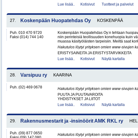
Lue lisää..
Kotisivut
Tuotteet ja palvelut
27.
Koskenpään Huopatehdas Oy
KOSKENPÄÄ
Puh. 010 470 9720
Koskenpään Huopatehdas Oy:n tehtaan huopaval
Faksi (014) 744 140
niin perinteisiä teollisuuden konehuopia kuin vä
muassa käsityöläisten tarpeisiin. Meiltä saat kor
Hakutulos löytyi yrityksen omien www-sivujen ka
ERISTYSAINEITA JA ERISTYSTARVIKKEITA
Lue lisää..
Kotisivut
Näytä kartalla
28.
Varsipuu ry
KAARINA
Puh. (02) 469 0678
Hakutulos löytyi yrityksen omien www-sivujen ka
PUUTA JA PUUTAVAROITA
YHDISTYKSET JA LIITOT
Lue lisää..
Kotisivut
Näytä kartalla
29.
Rakennusmestarit ja -insinöörit AMK RKL ry
HEL
Puh. (09) 877 0650
Hakutulos löytyi yrityksen omien www-sivujen ka
Faksi (09) 147 080