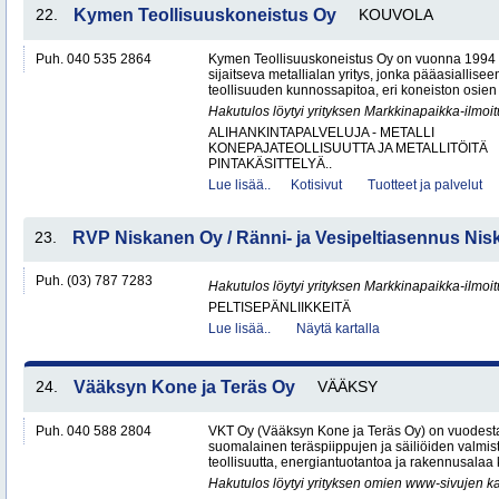
22.
Kymen Teollisuuskoneistus Oy
KOUVOLA
Puh. 040 535 2864
Kymen Teollisuuskoneistus Oy on vuonna 1994 
sijaitseva metallialan yritys, jonka pääasiallise
teollisuuden kunnossapitoa, eri koneiston osien 
Hakutulos löytyi yrityksen Markkinapaikka-ilmoi
ALIHANKINTAPALVELUJA - METALLI
KONEPAJATEOLLISUUTTA JA METALLITÖITÄ
PINTAKÄSITTELYÄ..
Lue lisää..
Kotisivut
Tuotteet ja palvelut
23.
RVP Niskanen Oy / Ränni- ja Vesipeltiasennus Ni
Puh. (03) 787 7283
Hakutulos löytyi yrityksen Markkinapaikka-ilmoi
PELTISEPÄNLIIKKEITÄ
Lue lisää..
Näytä kartalla
24.
Vääksyn Kone ja Teräs Oy
VÄÄKSY
Puh. 040 588 2804
VKT Oy (Vääksyn Kone ja Teräs Oy) on vuodesta
suomalainen teräspiippujen ja säiliöiden valmist
teollisuutta, energiantuotantoa ja rakennusalaa 
Hakutulos löytyi yrityksen omien www-sivujen ka