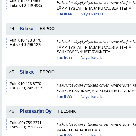
Puh. 010 440 4000
Hakutulos löytyi yrityksen omien www-sivujen ka
Faksi 010 440 4002
LÄMMITYSLAITTEITA JA KUIVAUSLAITTEITA
Lue lisää..
Näytä kartalla
44.
Sileka
ESPOO
Puh. 010 423 8770
Hakutulos löytyi yrityksen omien www-sivujen ka
Faksi 010 296 1225
LÄMMITYSLAITTEITA JA KUIVAUSLAITTEITA
SÄHKÖASENNUSTARVIKKEITA
Lue lisää..
Näytä kartalla
45.
Sileka
ESPOO
Puh. 010 423 8770
Hakutulos löytyi yrityksen omien www-sivujen ka
Faksi (09) 346 3095
SÄHKÖKESKUKSIA, SÄHKÖKOJEISTOJA JA S
Lue lisää..
Näytä kartalla
46.
Pistesarjat Oy
HELSINKI
Puh. (09) 759 3771
Hakutulos löytyi yrityksen omien www-sivujen ka
Faksi (09) 759 3772
KAAPELEITA JA JOHTIMIA