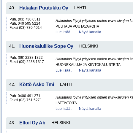
40.
Hakalan Puutukku Oy
LAHTI
Puh. (03) 730 6511
Hakutulos löytyi yrityksen omien www-sivujen ka
Puh. 040 505 5224
PUUTA JA PUUTAVAROITA
Faksi (03) 730 4014
Lue lisää..
Näytä kartalla
41.
Huonekaluliike Sope Oy
HELSINKI
Puh. (09) 2238 1322
Hakutulos löytyi yrityksen omien www-sivujen ka
Faksi (09) 2238 1317
HUONEKALUJA JA KIINTOKALUSTEITA
Lue lisää..
Näytä kartalla
42.
Köttö Asko Tmi
LAHTI
Puh. 0400 491 271
Hakutulos löytyi yrityksen omien www-sivujen ka
Faksi (03) 751 5271
LATTIATÖITÄ
Lue lisää..
Näytä kartalla
43.
Elfoil Oy Ab
HELSINKI