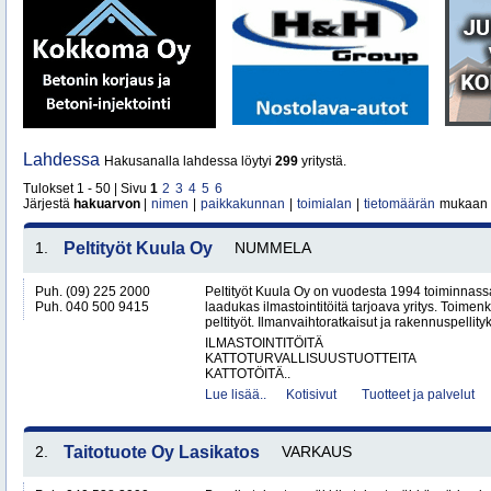
Lahdessa
Hakusanalla lahdessa löytyi
299
yritystä.
Tulokset 1 - 50 | Sivu
1
2
3
4
5
6
Järjestä
hakuarvon
|
nimen
|
paikkakunnan
|
toimialan
|
tietomäärän
mukaan
1.
Peltityöt Kuula Oy
NUMMELA
Puh. (09) 225 2000
Peltityöt Kuula Oy on vuodesta 1994 toiminnassa
Puh. 040 500 9415
laadukas ilmastointitöitä tarjoava yritys. Toi
peltityöt. Ilmanvaihtoratkaisut ja rakennuspellityk
ILMASTOINTITÖITÄ
KATTOTURVALLISUUSTUOTTEITA
KATTOTÖITÄ..
Lue lisää..
Kotisivut
Tuotteet ja palvelut
2.
Taitotuote Oy Lasikatos
VARKAUS