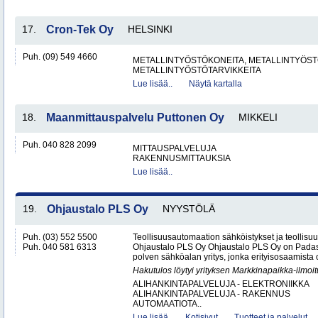
17.
Cron-Tek Oy
HELSINKI
Puh. (09) 549 4660
METALLINTYÖSTÖKONEITA, METALLINTYÖSTÖ
METALLINTYÖSTÖTARVIKKEITA
Lue lisää..
Näytä kartalla
18.
Maanmittauspalvelu Puttonen Oy
MIKKELI
Puh. 040 828 2099
MITTAUSPALVELUJA
RAKENNUSMITTAUKSIA
Lue lisää..
19.
Ohjaustalo PLS Oy
NYYSTÖLÄ
Puh. (03) 552 5500
Teollisuusautomaation sähköistykset ja teollisu
Puh. 040 581 6313
Ohjaustalo PLS Oy Ohjaustalo PLS Oy on Padasj
polven sähköalan yritys, jonka erityisosaamista o
Hakutulos löytyi yrityksen Markkinapaikka-ilmoi
ALIHANKINTAPALVELUJA - ELEKTRONIIKKA
ALIHANKINTAPALVELUJA - RAKENNUS
AUTOMAATIOTA..
Lue lisää..
Kotisivut
Tuotteet ja palvelut