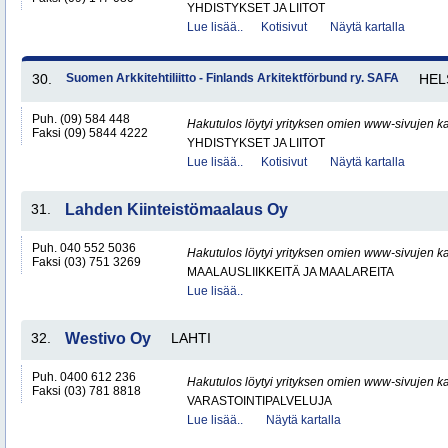
YHDISTYKSET JA LIITOT
Lue lisää..
Kotisivut
Näytä kartalla
30.
Suomen Arkkitehtiliitto - Finlands Arkitektförbund ry. SAFA
HEL
Puh. (09) 584 448
Hakutulos löytyi yrityksen omien www-sivujen ka
Faksi (09) 5844 4222
YHDISTYKSET JA LIITOT
Lue lisää..
Kotisivut
Näytä kartalla
31.
Lahden Kiinteistömaalaus Oy
Puh. 040 552 5036
Hakutulos löytyi yrityksen omien www-sivujen ka
Faksi (03) 751 3269
MAALAUSLIIKKEITÄ JA MAALAREITA
Lue lisää..
32.
Westivo Oy
LAHTI
Puh. 0400 612 236
Hakutulos löytyi yrityksen omien www-sivujen ka
Faksi (03) 781 8818
VARASTOINTIPALVELUJA
Lue lisää..
Näytä kartalla