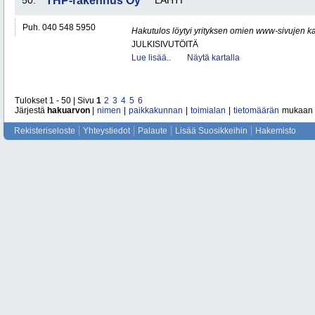
50.
THP-rakennus Oy
LAHTI
Puh. 040 548 5950
Hakutulos löytyi yrityksen omien www-sivujen ka
JULKISIVUTÖITÄ
Lue lisää..
Näytä kartalla
Tulokset 1 - 50 | Sivu
1
2
3
4
5
6
Järjestä
hakuarvon
|
nimen
|
paikkakunnan
|
toimialan
|
tietomäärän
mukaan
Rekisteriseloste
Yhteystiedot
Palaute
Lisää Suosikkeihin
Hakemisto