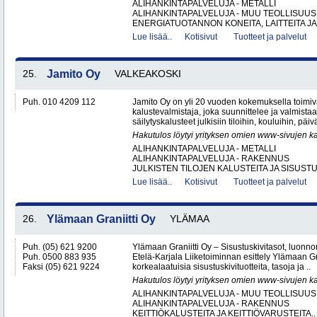
ALIHANKINTAPALVELUJA - METALLI
ALIHANKINTAPALVELUJA - MUU TEOLLISUUS
ENERGIATUOTANNON KONEITA, LAITTEITA JA 
Lue lisää..
Kotisivut
Tuotteet ja palvelut
25.
Jamito Oy
VALKEAKOSKI
Puh. 010 4209 112
Jamito Oy on yli 20 vuoden kokemuksella toimi
kalustevalmistaja, joka suunnittelee ja valmistaa
säilytyskalusteet julkisiin tiloihin, kouluihin, päiv
Hakutulos löytyi yrityksen omien www-sivujen ka
ALIHANKINTAPALVELUJA - METALLI
ALIHANKINTAPALVELUJA - RAKENNUS
JULKISTEN TILOJEN KALUSTEITA JA SISUSTU
Lue lisää..
Kotisivut
Tuotteet ja palvelut
26.
Ylämaan Graniitti Oy
YLÄMAA
Puh. (05) 621 9200
Ylämaan Graniitti Oy – Sisustuskivitasot, luonnonk
Puh. 0500 883 935
Etelä-Karjala Liiketoiminnan esittely Ylämaan Gr
Faksi (05) 621 9224
korkealaatuisia sisustuskivituotteita, tasoja ja ..
Hakutulos löytyi yrityksen omien www-sivujen ka
ALIHANKINTAPALVELUJA - MUU TEOLLISUUS
ALIHANKINTAPALVELUJA - RAKENNUS
KEITTIÖKALUSTEITA JA KEITTIÖVARUSTEITA..