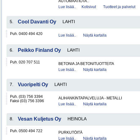
AUTOMAATIOTA..
Lue lisää..
Kotisivut
Tuotteet ja palvelut
5.
Cool Davanti Oy
LAHTI
Puh. 0400 494 420
Lue lisää..
Näytä kartalla
6.
Peikko Finland Oy
LAHTI
Puh. 020 707 511
BETONIA JA BETONITUOTTEITA
Lue lisää..
Näytä kartalla
7.
Vuoripelti Oy
LAHTI
Puh. (03) 756 3394
ALIHANKINTAPALVELUJA - METALLI
Faksi (03) 756 3396
Lue lisää..
Näytä kartalla
8.
Vesan Kuljetus Oy
HEINOLA
Puh. 0500 494 722
PURKUTÖITÄ
Lue lisää..
Näytä kartalla