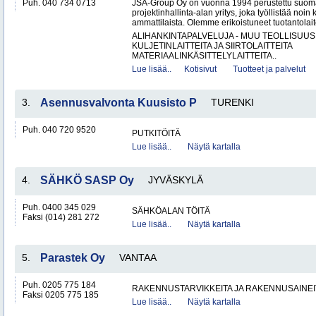
Puh. 040 734 0713
JSA-Group Oy on vuonna 1994 perustettu suoma
projektinhallinta-alan yritys, joka työllistää no
ammattilaista. Olemme erikoistuneet tuotantolai
ALIHANKINTAPALVELUJA - MUU TEOLLISUUS
KULJETINLAITTEITA JA SIIRTOLAITTEITA
MATERIAALINKÄSITTELYLAITTEITA..
Lue lisää..
Kotisivut
Tuotteet ja palvelut
3.
Asennusvalvonta Kuusisto P
TURENKI
Puh. 040 720 9520
PUTKITÖITÄ
Lue lisää..
Näytä kartalla
4.
SÄHKÖ SASP Oy
JYVÄSKYLÄ
Puh. 0400 345 029
SÄHKÖALAN TÖITÄ
Faksi (014) 281 272
Lue lisää..
Näytä kartalla
5.
Parastek Oy
VANTAA
Puh. 0205 775 184
RAKENNUSTARVIKKEITA JA RAKENNUSAINEI
Faksi 0205 775 185
Lue lisää..
Näytä kartalla