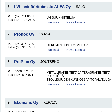
6.
LVI-insinööritoimisto ALFA Oy
SALO
Puh. (02) 731 8651
LVI-SUUNNITTELUA
Faksi (02) 733 2600
Lue lisää..
Näytä kartalla
7.
Prohoc Oy
VAASA
Puh. (06) 315 7700
DOKUMENTOINTIPALVELUJA
Faksi (06) 315 7701
Lue lisää..
Näytä kartalla
8.
PrePipe Oy
JOUTSENO
Puh. 0400 652 011
METALLIRAKENTEITA JA TERÄSRAKENTEITA
Faksi (05) 615 0711
PUTKITÖITÄ
TEOLLISUUDEN KUNNOSSAPITOPALVELUJA
Lue lisää..
Näytä kartalla
9.
Ekomans Oy
KERAVA