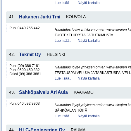
Lue lisää..
Näytä kartalla
41.
Hakanen Jyrki Tmi
KOUVOLA
Puh. 0440 755 442
Hakutulos löytyi yrityksen omien www-sivujen ka
TUOTEKEHITYSTÄ JA TUTKIMUSTA
Lue lisää..
Näytä kartalla
42.
Tekmit Oy
HELSINKI
Puh. (09) 386 7181
Hakutulos löytyi yrityksen omien www-sivujen ka
Puh. 0500 450 332
TESTAUSPALVELUJA JA TARKASTUSPALVEL
Faksi (09) 386 3881
Lue lisää..
Näytä kartalla
43.
Sähköpalvelu Ari Aula
KAAKAMO
Puh. 040 592 9903
Hakutulos löytyi yrityksen omien www-sivujen ka
SÄHKÖALAN TÖITÄ
Lue lisää..
Näytä kartalla
44.
HLC-Engineering Oy
RAUMA