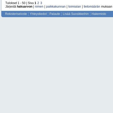
Tulokset 1 - 50 | Sivu
1
2
3
Järjestä
hakuarvon
|
nimen
|
paikkakunnan
|
toimialan
|
tietomäärän
mukaan
Rekisteriseloste
Yhteystiedot
Palaute
Lisää Suosikkeihin
Hakemisto