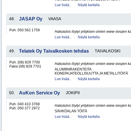
Lue lisää..
Näytä kartalla
48.
JASAP Oy
VAASA
Puh. 050 562 1759
Hakutulos löytyi yrityksen omien www-sivujen ka
Lue lisää..
Näytä kartalla
49.
Telatek Oy Taivalkosken tehdas
TAIVALKOSKI
Puh. (08) 829 7700
Hakutulos löytyi yrityksen omien www-sivujen ka
Faksi (08) 829 7701
ALUMIINIRAKENTEITA
KONEPAJATEOLLISUUTTA JA METALLITÖITÄ
Lue lisää..
Näytä kartalla
50.
AuKon Service Oy
JOKIPII
Puh. 040 410 3768
Hakutulos löytyi yrityksen omien www-sivujen ka
Puh. 050 377 2972
SÄHKÖALAN TÖITÄ
Lue lisää..
Näytä kartalla