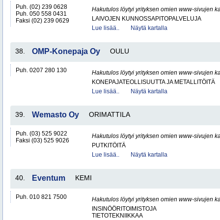
Puh. (02) 239 0628
Hakutulos löytyi yrityksen omien www-sivujen ka
Puh. 050 558 0431
LAIVOJEN KUNNOSSAPITOPALVELUJA
Faksi (02) 239 0629
Lue lisää..
Näytä kartalla
38.
OMP-Konepaja Oy
OULU
Puh. 0207 280 130
Hakutulos löytyi yrityksen omien www-sivujen ka
KONEPAJATEOLLISUUTTA JA METALLITÖITÄ
Lue lisää..
Näytä kartalla
39.
Wemasto Oy
ORIMATTILA
Puh. (03) 525 9022
Hakutulos löytyi yrityksen omien www-sivujen ka
Faksi (03) 525 9026
PUTKITÖITÄ
Lue lisää..
Näytä kartalla
40.
Eventum
KEMI
Puh. 010 821 7500
Hakutulos löytyi yrityksen omien www-sivujen ka
INSINÖÖRITOIMISTOJA
TIETOTEKNIIKKAA