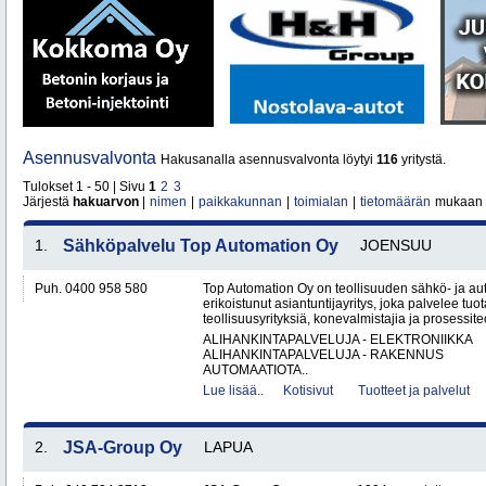
Asennusvalvonta
Hakusanalla asennusvalvonta löytyi
116
yritystä.
Tulokset 1 - 50 | Sivu
1
2
3
Järjestä
hakuarvon
|
nimen
|
paikkakunnan
|
toimialan
|
tietomäärän
mukaan
1.
Sähköpalvelu Top Automation Oy
JOENSUU
Puh. 0400 958 580
Top Automation Oy on teollisuuden sähkö- ja au
erikoistunut asiantuntijayritys, joka palvelee tuot
teollisuusyrityksiä, konevalmistajia ja prosessite
ALIHANKINTAPALVELUJA - ELEKTRONIIKKA
ALIHANKINTAPALVELUJA - RAKENNUS
AUTOMAATIOTA..
Lue lisää..
Kotisivut
Tuotteet ja palvelut
2.
JSA-Group Oy
LAPUA