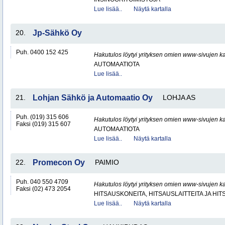
Lue lisää..
Näytä kartalla
20.
Jp-Sähkö Oy
Puh. 0400 152 425
Hakutulos löytyi yrityksen omien www-sivujen ka
AUTOMAATIOTA
Lue lisää..
21.
Lohjan Sähkö ja Automaatio Oy
LOHJA AS
Puh. (019) 315 606
Hakutulos löytyi yrityksen omien www-sivujen ka
Faksi (019) 315 607
AUTOMAATIOTA
Lue lisää..
Näytä kartalla
22.
Promecon Oy
PAIMIO
Puh. 040 550 4709
Hakutulos löytyi yrityksen omien www-sivujen ka
Faksi (02) 473 2054
HITSAUSKONEITA, HITSAUSLAITTEITA JA HI
Lue lisää..
Näytä kartalla