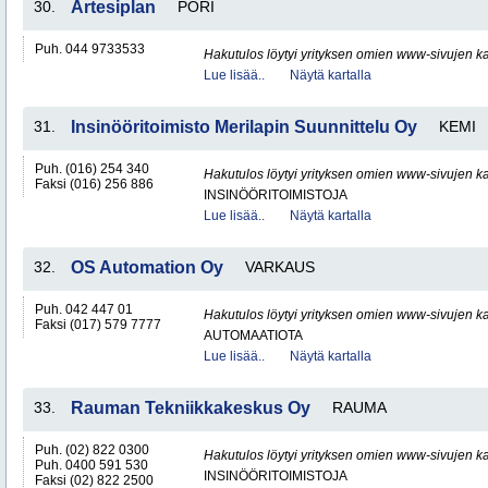
30.
Artesiplan
PORI
Puh. 044 9733533
Hakutulos löytyi yrityksen omien www-sivujen ka
Lue lisää..
Näytä kartalla
31.
Insinööritoimisto Merilapin Suunnittelu Oy
KEMI
Puh. (016) 254 340
Hakutulos löytyi yrityksen omien www-sivujen ka
Faksi (016) 256 886
INSINÖÖRITOIMISTOJA
Lue lisää..
Näytä kartalla
32.
OS Automation Oy
VARKAUS
Puh. 042 447 01
Hakutulos löytyi yrityksen omien www-sivujen ka
Faksi (017) 579 7777
AUTOMAATIOTA
Lue lisää..
Näytä kartalla
33.
Rauman Tekniikkakeskus Oy
RAUMA
Puh. (02) 822 0300
Hakutulos löytyi yrityksen omien www-sivujen ka
Puh. 0400 591 530
INSINÖÖRITOIMISTOJA
Faksi (02) 822 2500