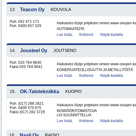
13.
Teacon Oy
KOUVOLA
Puh. 042 471 171
Hakutulos löytyi yrityksen omien www-sivujen ka
Puh. 0400 657 529
AUTOMAATIOTA
Lue lisää..
Kotisivut
Näytä kartalla
14.
Jousteel Oy
JOUTSENO
Puh. 020 764 9640
Hakutulos löytyi yrityksen omien www-sivujen ka
Faksi 020 764 9641
KONEPAJATEOLLISUUTTA JA METALLITÖITÄ
Lue lisää..
Kotisivut
Näytä kartalla
15.
OK-Talotekniikka
KUOPIO
Puh. (017) 288 2821
Hakutulos löytyi yrityksen omien www-sivujen ka
Puh. 0400 570 675
INSINÖÖRITOIMISTOJA
Faksi (017) 282 3729
LVI-SUUNNITTELUA
Lue lisää..
Kotisivut
Näytä kartalla
16.
Naali Oy
RAISIO