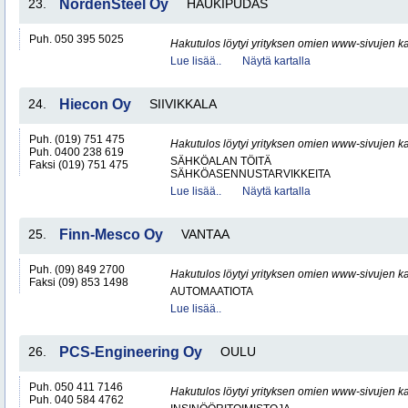
23.
NordenSteel Oy
HAUKIPUDAS
Puh. 050 395 5025
Hakutulos löytyi yrityksen omien www-sivujen ka
Lue lisää..
Näytä kartalla
24.
Hiecon Oy
SIIVIKKALA
Puh. (019) 751 475
Hakutulos löytyi yrityksen omien www-sivujen ka
Puh. 0400 238 619
SÄHKÖALAN TÖITÄ
Faksi (019) 751 475
SÄHKÖASENNUSTARVIKKEITA
Lue lisää..
Näytä kartalla
25.
Finn-Mesco Oy
VANTAA
Puh. (09) 849 2700
Hakutulos löytyi yrityksen omien www-sivujen ka
Faksi (09) 853 1498
AUTOMAATIOTA
Lue lisää..
26.
PCS-Engineering Oy
OULU
Puh. 050 411 7146
Hakutulos löytyi yrityksen omien www-sivujen ka
Puh. 040 584 4762