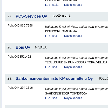
INSINÖÖRITOIMISTOJA
Lue lisää..
Näytä kartalla
27.
PCS-Services Oy
JYVÄSKYLÄ
Puh. 040 865 7958
Hakutulos löytyi yrityksen omien www-sivujen ka
INSINÖÖRITOIMISTOJA
Lue lisää..
Näytä kartalla
28.
Bois Oy
NIVALA
Puh. 0468511462
Hakutulos löytyi yrityksen omien www-sivujen ka
TEOLLISUUDEN KUNNOSSAPITOPALVELUJA
Lue lisää..
Näytä kartalla
29.
Sähköinsinööritoimisto KP-suunnittelu Oy
HOLL
Puh. 044 294 1616
Hakutulos löytyi yrityksen omien www-sivujen ka
SÄHKÖINSINÖÖRITOIMISTOJA
Lue lisää..
Näytä kartalla