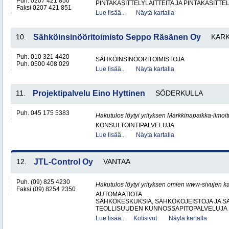
Puh. 0207 421 850
PINTAKÄSITTELYLAITTEITA JA PINTAKÄSITTE
Faksi 0207 421 851
Lue lisää..
Näytä kartalla
10.
Sähköinsinööritoimisto Seppo Räsänen Oy
KARK
Puh. 010 321 4420
SÄHKÖINSINÖÖRITOIMISTOJA
Puh. 0500 408 029
Lue lisää..
Näytä kartalla
11.
Projektipalvelu Eino Hyttinen
SÖDERKULLA
Puh. 045 175 5383
Hakutulos löytyi yrityksen Markkinapaikka-ilmoi
KONSULTOINTIPALVELUJA
Lue lisää..
Näytä kartalla
12.
JTL-Control Oy
VANTAA
Puh. (09) 825 4230
Hakutulos löytyi yrityksen omien www-sivujen ka
Faksi (09) 8254 2350
AUTOMAATIOTA
SÄHKÖKESKUKSIA, SÄHKÖKOJEISTOJA JA S
TEOLLISUUDEN KUNNOSSAPITOPALVELUJA
Lue lisää..
Kotisivut
Näytä kartalla