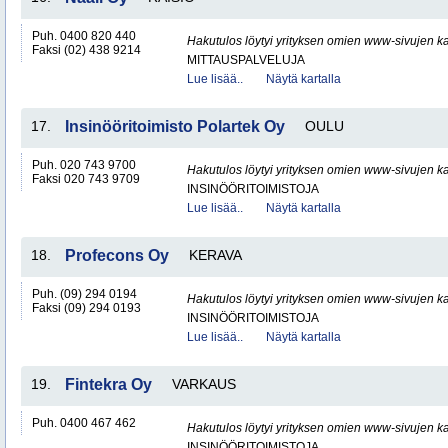
Puh. 0400 820 440
Hakutulos löytyi yrityksen omien www-sivujen ka
Faksi (02) 438 9214
MITTAUSPALVELUJA
Lue lisää..
Näytä kartalla
17.
Insinööritoimisto Polartek Oy
OULU
Puh. 020 743 9700
Hakutulos löytyi yrityksen omien www-sivujen ka
Faksi 020 743 9709
INSINÖÖRITOIMISTOJA
Lue lisää..
Näytä kartalla
18.
Profecons Oy
KERAVA
Puh. (09) 294 0194
Hakutulos löytyi yrityksen omien www-sivujen ka
Faksi (09) 294 0193
INSINÖÖRITOIMISTOJA
Lue lisää..
Näytä kartalla
19.
Fintekra Oy
VARKAUS
Puh. 0400 467 462
Hakutulos löytyi yrityksen omien www-sivujen ka
INSINÖÖRITOIMISTOJA