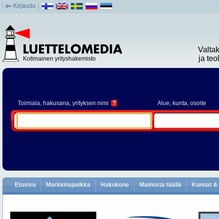
Kirjaudu
Valta
ja te
Kotimainen yrityshakemisto
Toimiala
, hakusana, yrityksen nimi
?
Alue
, kunta, osoite
Etusivu
Markkinapaikka
Hakukone
Mainosta täällä
Kunnat & 