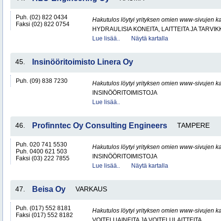
Puh. (02) 822 0434
Hakutulos löytyi yrityksen omien www-sivujen ka
Faksi (02) 822 0754
HYDRAULISIA KONEITA, LAITTEITA JA TARVIK
Lue lisää..
Näytä kartalla
45.
Insinööritoimisto Linera Oy
Puh. (09) 838 7230
Hakutulos löytyi yrityksen omien www-sivujen ka
INSINÖÖRITOIMISTOJA
Lue lisää..
46.
Profinntec Oy Consulting Engineers
TAMPERE
Puh. 020 741 5530
Hakutulos löytyi yrityksen omien www-sivujen ka
Puh. 0400 621 503
INSINÖÖRITOIMISTOJA
Faksi (03) 222 7855
Lue lisää..
Näytä kartalla
47.
Beisa Oy
VARKAUS
Puh. (017) 552 8181
Hakutulos löytyi yrityksen omien www-sivujen ka
Faksi (017) 552 8182
VOITELUAINEITA JA VOITELULAITTEITA