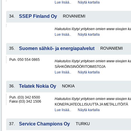
Lue lisää..
Näytä kartalla
34.
SSEP Finland Oy
ROVANIEMI
Hakutulos löytyi yrityksen omien www-sivujen ka
Lue lisää..
Näytä kartalla
35.
Suomen sähkö- ja energiapalvelut
ROVANIEMI
Puh. 050 554 0865
Hakutulos löytyi yrityksen omien www-sivujen ka
SÄHKÖINSINÖÖRITOIMISTOJA
Lue lisää..
Näytä kartalla
36.
Telatek Nokia Oy
NOKIA
Puh. (03) 342 6500
Hakutulos löytyi yrityksen omien www-sivujen ka
Faksi (03) 342 1506
KONEPAJATEOLLISUUTTA JA METALLITÖITÄ
Lue lisää..
Näytä kartalla
37.
Service Champions Oy
TURKU