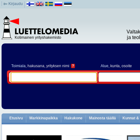
Kirjaudu
Valta
ja te
Kotimainen yrityshakemisto
Toimiala
, hakusana, yrityksen nimi
?
Alue
, kunta, osoite
Etusivu
Markkinapaikka
Hakukone
Mainosta täällä
Kunnat & 