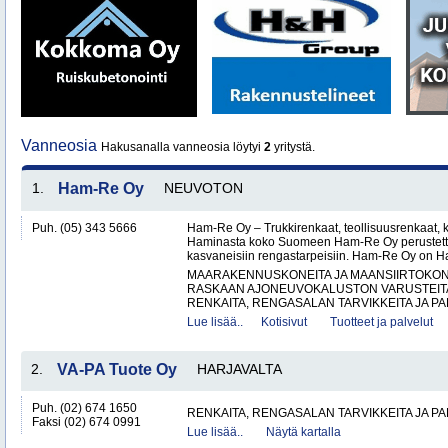
Vanneosia
Hakusanalla vanneosia löytyi
2
yritystä.
1.
Ham-Re Oy
NEUVOTON
Puh. (05) 343 5666
Ham-Re Oy – Trukkirenkaat, teollisuusrenkaat, k
Haminasta koko Suomeen Ham-Re Oy perustetti
kasvaneisiin rengastarpeisiin. Ham-Re Oy on 
MAARAKENNUSKONEITA JA MAANSIIRTOKONE
RASKAAN AJONEUVOKALUSTON VARUSTEITA 
RENKAITA, RENGASALAN TARVIKKEITA JA PA
Lue lisää..
Kotisivut
Tuotteet ja palvelut
2.
VA-PA Tuote Oy
HARJAVALTA
Puh. (02) 674 1650
RENKAITA, RENGASALAN TARVIKKEITA JA P
Faksi (02) 674 0991
Lue lisää..
Näytä kartalla