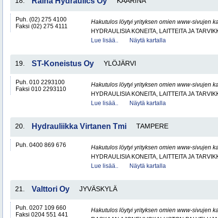
18.
Raiha Hydraulics Oy
KAARINA
Puh. (02) 275 4100
Hakutulos löytyi yrityksen omien www-sivujen ka
Faksi (02) 275 4111
HYDRAULISIA KONEITA, LAITTEITA JA TARVIK
Lue lisää..
Näytä kartalla
19.
ST-Koneistus Oy
YLÖJÄRVI
Puh. 010 2293100
Hakutulos löytyi yrityksen omien www-sivujen ka
Faksi 010 2293110
HYDRAULISIA KONEITA, LAITTEITA JA TARVIK
Lue lisää..
Näytä kartalla
20.
Hydrauliikka Virtanen Tmi
TAMPERE
Puh. 0400 869 676
Hakutulos löytyi yrityksen omien www-sivujen ka
HYDRAULISIA KONEITA, LAITTEITA JA TARVIK
Lue lisää..
Näytä kartalla
21.
Valttori Oy
JYVÄSKYLÄ
Puh. 0207 109 660
Hakutulos löytyi yrityksen omien www-sivujen ka
Faksi 0204 551 441