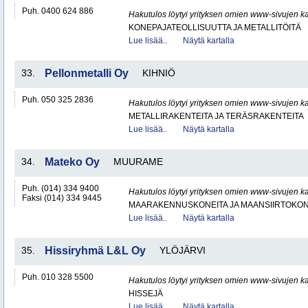
Puh. 0400 624 886
Hakutulos löytyi yrityksen omien www-sivujen ka
KONEPAJATEOLLISUUTTA JA METALLITÖITÄ
Lue lisää..
Näytä kartalla
33.
Pellonmetalli Oy
KIHNIÖ
Puh. 050 325 2836
Hakutulos löytyi yrityksen omien www-sivujen ka
METALLIRAKENTEITA JA TERÄSRAKENTEITA
Lue lisää..
Näytä kartalla
34.
Mateko Oy
MUURAME
Puh. (014) 334 9400
Hakutulos löytyi yrityksen omien www-sivujen ka
Faksi (014) 334 9445
MAARAKENNUSKONEITA JA MAANSIIRTOKONE
Lue lisää..
Näytä kartalla
35.
Hissiryhmä L&L Oy
YLÖJÄRVI
Puh. 010 328 5500
Hakutulos löytyi yrityksen omien www-sivujen ka
HISSEJÄ
Lue lisää..
Näytä kartalla