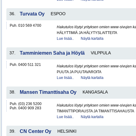
36.
Turvata Oy
ESPOO
Puh. 010 569 4700
Hakutulos löytyi yrityksen omien www-sivujen ka
HÄLYTTIMIÄ JA HÄLYTYSLAITTEITA
Lue lisää..
Näytä kartalla
37.
Tamminiemen Saha ja Höylä
VILPPULA
Puh. 0400 511 321
Hakutulos löytyi yrityksen omien www-sivujen ka
PUUTA JA PUUTAVAROITA
Lue lisää..
Näytä kartalla
38.
Mansen Timanttisaha Oy
KANGASALA
Puh. (03) 236 5200
Hakutulos löytyi yrityksen omien www-sivujen ka
Puh. 0400 909 283
TIMANTTIPORAUSTA JA TIMANTTISAHAUSTA
Lue lisää..
Näytä kartalla
39.
CN Center Oy
HELSINKI