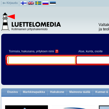
Kirjaudu
Valta
ja te
Kotimainen yrityshakemisto
Toimiala
, hakusana, yrityksen nimi
?
Alue
, kunta, osoite
Etusivu
Markkinapaikka
Hakukone
Mainosta täällä
Kunnat & 