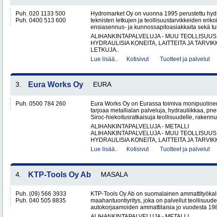
Puh. 020 1133 500
Hydromarket Oy on vuonna 1995 perustettu hydr
Puh. 0400 513 600
teknisten letkujen ja teollisuustarvikkeiden erik
ensiasennus- ja kunnossapitoasiakkaita sekä tuk
ALIHANKINTAPALVELUJA - MUU TEOLLISUUS
HYDRAULISIA KONEITA, LAITTEITA JA TARVIK
LETKUJA..
Lue lisää..
Kotisivut
Tuotteet ja palvelut
3.
Eura Works Oy
EURA
Puh. 0500 784 260
Eura Works Oy on Eurassa toimiva monipuolinen
tarjoaa metallialan palveluja, hydrauliikkaa, pn
Siroc-hiekoitusratkaisuja teollisuudelle, rakennus
ALIHANKINTAPALVELUJA - METALLI
ALIHANKINTAPALVELUJA - MUU TEOLLISUUS
HYDRAULISIA KONEITA, LAITTEITA JA TARVIKK
Lue lisää..
Kotisivut
Tuotteet ja palvelut
4.
KTP-Tools Oy Ab
MASALA
Puh. (09) 566 3933
KTP-Tools Oy Ab on suomalainen ammattityökal
Puh. 040 505 8835
maahantuontiyritys, joka on palvellut teollisuud
autokorjaamoiden ammattilaisia jo vuodesta 1987. 
ALIHANKINTAPALVELUJA - METALLI