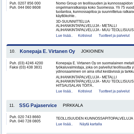
Puh. 0207 856 000
Nomo Group on teollisuuden ja kunnossapidon 
Puh. 044 060 8608
ongelmanratkaisija koko Suomessa. Yli 75 vuo
tuotantoa, kunnossapitoa ja suunnittelua ratkais
käyttökohte..
3D-SUUNNITTELUA
ALIHANKINTAPALVELUJA - METALLI
ALIHANKINTAPALVELUJA - MUU TEOLLISUUS.
Lue lisää..
Kotisivut
Tuotteet ja palvelut
10.
Konepaja E. Virtanen Oy
JOKIOINEN
Puh. (03) 4246 4200
Konepaja E. Virtanen Oy on suomalainen metalli
Faksi (03) 438 3831
työkaluvalmistaja, joka on palvellut teollisuutta 
ydinosaaminen on aina ollut kestävissä ja tarkkuu
ALIHANKINTAPALVELUJA - METALLI
ALIHANKINTAPALVELUJA - MUU TEOLLISUUS
HITSAUSALAN TÖITÄ..
Lue lisää..
Kotisivut
Tuotteet ja palvelut
11.
SSG Pajaservice
PIRKKALA
Puh. 020 743 8660
TEOLLISUUDEN KUNNOSSAPITOPALVELUJA
Puh. 040 728 0805
Lue lisää..
Näytä kartalla