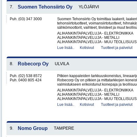
7.
Suomen Tehonsiirto Oy
YLÖJÄRVI
Puh. (03) 347 3000
Suomen Tehonsiirto Oy toimittaa laakerit, laakeri
tehonsiirtotuotteet, voimansiirtotuotteet, hihnakäy
sähkömoottorit, vaihteet, tiivisteet ja muut teollis
ALIHANKINTAPALVELUJA - ELEKTRONIIKKA
ALIHANKINTAPALVELUJA - METALLI
ALIHANKINTAPALVELUJA - MUU TEOLLISUUS.
Lue lisää..
Kotisivut
Tuotteet ja palvelut
8.
Robecorp Oy
ULVILA
Puh. (02) 538 8572
Pitkien kappaleiden tarkkuuskoneistus, lineaarijo
Puh. 0400 805 424
Robecorp Oy on pitkien ja mittatarkkojen koneis
valmistukseen erikoistunut konepaja ja teollisuu
ALIHANKINTAPALVELUJA - ELEKTRONIIKKA
ALIHANKINTAPALVELUJA - METALLI
ALIHANKINTAPALVELUJA - MUU TEOLLISUUS.
Lue lisää..
Kotisivut
Tuotteet ja palvelut
9.
Nomo Group
TAMPERE