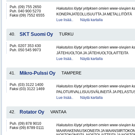
Puh. (09) 755 2650
Hakutulos löytyi yrityksen omien www-sivujen ka
Puh. 040 900 5270
KONEPAJATEOLLISUUTTA JA METALLITÖITÄ
Faksi (09) 7552 6555
Lue lisää..
Näytä kartalla
40.
SKT Suomi Oy
TURKU
Puh. 0207 353 430
Hakutulos löytyi yrityksen omien www-sivujen ka
Puh. 050 545 9973
JÄTEHUOLTOA JA JÄTEHUOLTOLAITTEITA
Lue lisää..
Näytä kartalla
41.
Mikro-Pulssi Oy
TAMPERE
Puh. (03) 3122 1400
Hakutulos löytyi yrityksen omien www-sivujen ka
Faksi (03) 3122 1469
PALOTURVALLISUUSVÄLINEITÄ JA PELASTU
Lue lisää..
Näytä kartalla
42.
Rotator Oy
VANTAA
Puh. (09) 878 9010
Hakutulos löytyi yrityksen omien www-sivujen ka
Faksi (09) 8789 0111
MAARAKENNUSKONEITA JA MAANSIIRTOKONE