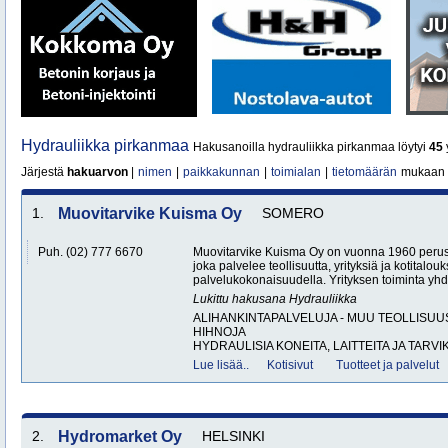
Hydrauliikka pirkanmaa
Hakusanoilla hydrauliikka pirkanmaa löytyi
45
y
Järjestä
hakuarvon
|
nimen
|
paikkakunnan
|
toimialan
|
tietomäärän
mukaan
1.
Muovitarvike Kuisma Oy
SOMERO
Puh. (02) 777 6670
Muovitarvike Kuisma Oy on vuonna 1960 perust
joka palvelee teollisuutta, yrityksiä ja kotitalouk
palvelukokonaisuudella. Yrityksen toiminta yhdi
Lukittu hakusana
Hydrauliikka
ALIHANKINTAPALVELUJA - MUU TEOLLISUU
HIHNOJA
HYDRAULISIA KONEITA, LAITTEITA JA TARVIK
Lue lisää..
Kotisivut
Tuotteet ja palvelut
2.
Hydromarket Oy
HELSINKI