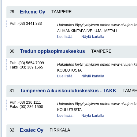
29.
Erkeme Oy
TAMPERE
Puh. (03) 3441 333
Hakutulos löytyi yrityksen omien www-sivujen ka
ALIHANKINTAPALVELUJA - METALLI
Lue lisää..
Näytä kartalla
30.
Tredun oppisopimuskeskus
TAMPERE
Puh. (03) 5654 7999
Hakutulos löytyi yrityksen omien www-sivujen ka
Faksi (03) 389 1565
KOULUTUSTA
Lue lisää..
Näytä kartalla
31.
Tampereen Aikuiskoulutuskeskus - TAKK
TAMP
Puh. (03) 236 1111
Hakutulos löytyi yrityksen omien www-sivujen ka
Faksi (03) 236 1500
KOULUTUSTA
Lue lisää..
Näytä kartalla
32.
Exatec Oy
PIRKKALA