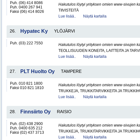
Puh. (06) 414 8086
Hakutulos löytyi yrityksen omien www-sivujen ka
Puh. 0400 267 941
TIIVISTEITÄ
Faksi (06) 414 8026
Lue lisää..
Näytä kartalla
26.
Hypatec Ky
YLÖJÄRVI
Puh. (03) 222 7550
Hakutulos löytyi yrityksen omien www-sivujen ka
TEOLLISUUDEN KONEITA, LAITTEITA JA TARV
Lue lisää..
Näytä kartalla
27.
PLT Huolto Oy
TAMPERE
Puh. 010 821 1800
Hakutulos löytyi yrityksen omien www-sivujen ka
Faksi 010 821 1810
TRUKKEJA, TRUKKITARVIKKEITA JA TRUKKI
Lue lisää..
Näytä kartalla
28.
Finnsiirto Oy
RAISIO
Puh. (02) 438 2900
Hakutulos löytyi yrityksen omien www-sivujen ka
Puh. 0400 635 212
TRUKKEJA, TRUKKITARVIKKEITA JA TRUKKI
Faksi (02) 437 3713
Lue lisää..
Näytä kartalla