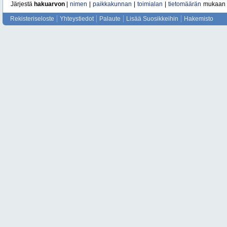
Järjestä
hakuarvon
|
nimen
|
paikkakunnan
|
toimialan
|
tietomäärän
mukaan
Rekisteriseloste
Yhteystiedot
Palaute
Lisää Suosikkeihin
Hakemisto