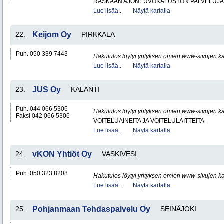
RASKAAN AJONEUVOKALUSTON PALVELUJA
Lue lisää..
Näytä kartalla
22.
Keijom Oy
PIRKKALA
Puh. 050 339 7443
Hakutulos löytyi yrityksen omien www-sivujen ka
Lue lisää..
Näytä kartalla
23.
JUS Oy
KALANTI
Puh. 044 066 5306
Hakutulos löytyi yrityksen omien www-sivujen ka
Faksi 042 066 5306
VOITELUAINEITA JA VOITELULAITTEITA
Lue lisää..
Näytä kartalla
24.
vKON Yhtiöt Oy
VASKIVESI
Puh. 050 323 8208
Hakutulos löytyi yrityksen omien www-sivujen ka
Lue lisää..
Näytä kartalla
25.
Pohjanmaan Tehdaspalvelu Oy
SEINÄJOKI