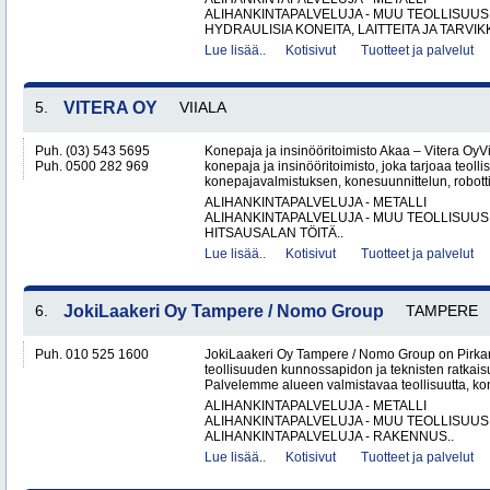
ALIHANKINTAPALVELUJA - MUU TEOLLISUUS
HYDRAULISIA KONEITA, LAITTEITA JA TARVIKK
Lue lisää..
Kotisivut
Tuotteet ja palvelut
5.
VITERA OY
VIIALA
Puh. (03) 543 5695
Konepaja ja insinööritoimisto Akaa – Vitera OyV
Puh. 0500 282 969
konepaja ja insinööritoimisto, joka tarjoaa teolli
konepajavalmistuksen, konesuunnittelun, robotti
ALIHANKINTAPALVELUJA - METALLI
ALIHANKINTAPALVELUJA - MUU TEOLLISUUS
HITSAUSALAN TÖITÄ..
Lue lisää..
Kotisivut
Tuotteet ja palvelut
6.
JokiLaakeri Oy Tampere / Nomo Group
TAMPERE
Puh. 010 525 1600
JokiLaakeri Oy Tampere / Nomo Group on Pirk
teollisuuden kunnossapidon ja teknisten ratkai
Palvelemme alueen valmistavaa teollisuutta, kon
ALIHANKINTAPALVELUJA - METALLI
ALIHANKINTAPALVELUJA - MUU TEOLLISUUS
ALIHANKINTAPALVELUJA - RAKENNUS..
Lue lisää..
Kotisivut
Tuotteet ja palvelut