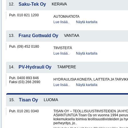
12.
Saku-Tek Oy
KERAVA
Puh. 010 821 1200
AUTOMAATIOTA
Lue lisää..
Näytä kartalla
13.
Franz Gottwald Oy
VANTAA
Puh. (09) 452 0180
TIIVISTEITÄ
Lue lisää..
Näytä kartalla
14.
PV-Hydrauli Oy
TAMPERE
Puh. 0400 893 846
HYDRAULISIA KONEITA, LAITTEITA JA TARVIK
Faksi (03) 266 2690
Lue lisää..
Näytä kartalla
15.
Tisan Oy
LUOMA
Puh. 010 281 0340
TISAN OY – TEOLLISUUSTIIVISTEIDEN JA H
ASIANTUNTIJA Tisan Oy on vuonna 1994 peruste
kokemuksella toimiva teollisuustiivisteiden ja hy
perheyritys, jo..