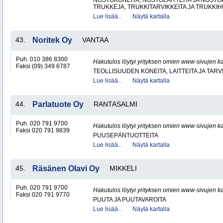
NOSTOKONEITA, NOSTOLAITTEITA JA NOST
TRUKKEJA, TRUKKITARVIKKEITA JA TRUKKI
Lue lisää..
Näytä kartalla
43.
Noritek Oy
VANTAA
Puh. 010 386 8300
Hakutulos löytyi yrityksen omien www-sivujen ka
Faksi (09) 349 6787
TEOLLISUUDEN KONEITA, LAITTEITA JA TARV
Lue lisää..
Näytä kartalla
44.
Parlatuote Oy
RANTASALMI
Puh. 020 791 9700
Hakutulos löytyi yrityksen omien www-sivujen ka
Faksi 020 791 9839
PUUSEPÄNTUOTTEITA
Lue lisää..
Näytä kartalla
45.
Räsänen Olavi Oy
MIKKELI
Puh. 020 791 9700
Hakutulos löytyi yrityksen omien www-sivujen ka
Faksi 020 791 9770
PUUTA JA PUUTAVAROITA
Lue lisää..
Näytä kartalla