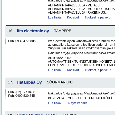
Hakutulos löytyi yrityksen Markkinapaikka-ilmoi
ALIHANKINTAPALVELUJA - METALLI
ALIHANKINTAPALVELUJA - MUU TEOLLISUUS
ALIHANKINTAPALVELUJA - RAKENNUS..
Lue lisää..
Kotisivut
Tuotteet ja palvelut
16.
ifm electronic oy
TAMPERE
Puh. 09 424 55 805
ifm electronic oy on kansainvälisesti tunnettu te
automaatioratkaisujen ja teollisen tiedonsiirron 
Yritys kuuluu saksalaiseen ifm-konserniin, joka o
Hakutulos löytyi yrityksen Markkinapaikka-ilmoi
AUTOMAATIOTA
AUTOMAATTISEN TUNNISTUKSEN KONEITA, LA
ELINTARVIKETEOLLISUUDEN KONEITA, LAITTE
Lue lisää..
Kotisivut
Tuotteet ja palvelut
17.
Hatanpää Oy
SÖÖRMARKKU
Puh. (02) 677 0438
Hakutulos löytyi yrityksen Markkinapaikka-ilmoi
Puh. 0400 530 545
KONEPAJATEOLLISUUTTA JA METALLITÖITÄ
Lue lisää..
Näytä kartalla